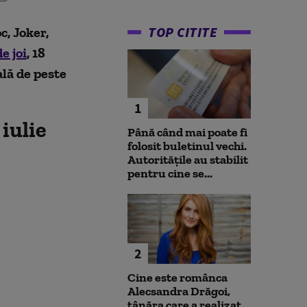
TOP CITITE
c, Joker,
e joi
, 18
ală de peste
1
iulie
Până când mai poate fi
folosit buletinul vechi.
Autoritățile au stabilit
pentru cine se...
2
Cine este românca
Alecsandra Drăgoi,
tânăra care a realizat