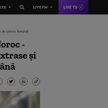
LIVE TV
LTE
LIVE FM
joc de Loteria Română
oroc -
xtrase și
mână