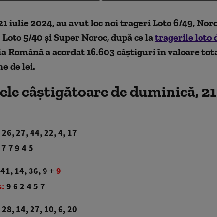
1 iulie 2024, au avut loc noi trageri Loto 6/49, Noro
 Loto 5/40 și Super Noroc, după ce la
tragerile loto d
ria Română a acordat 16.603 câștiguri în valoare tot
e de lei.
le câștigătoare de duminică, 21 
26, 27, 44, 22, 4, 17
 7 7 9 4 5
41, 14, 36, 9 +
9
s:
9 6 2 4 5 7
28, 14, 27, 10, 6, 20