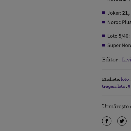
Joker:
21, 
Noroc Plu
Loto 5/40:
Super Nor
Editor :
Liv
Etichete:
loto
trageri loto
5
Urmărește ș