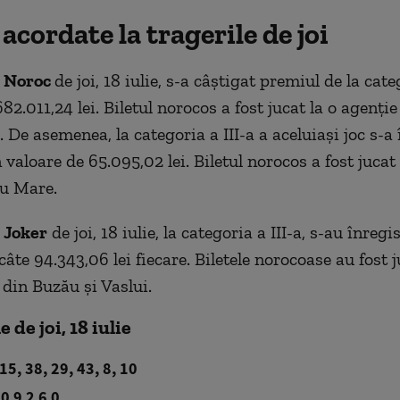
acordate la tragerile de joi
a
Noroc
de joi, 18 iulie, s-a câștigat premiul de la cat
82.011,24 lei. Biletul norocos a fost jucat la o agenție
De asemenea, la categoria a III-a a aceluiași joc s-a 
 valoare de 65.095,02 lei. Biletul norocos a fost jucat
tu Mare.
a
Joker
de joi, 18 iulie, la categoria a III-a, s-au înreg
câte 94.343,06 lei fiecare. Biletele norocoase au fost j
 din Buzău și Vaslui.
 de joi, 18 iulie
15, 38, 29, 43, 8, 10
 0 9 2 6 0