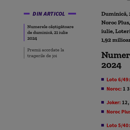
DIN ARTICOL
Duminică, 2
Noroc Plus,
Numerele câștigătoare
iulie, Lote
de duminică, 21 iulie
2024
1,92 milioan
Premii acordate la
Numere
tragerile de joi
2024
Loto 6/49:
Noroc:
1 3
Joker:
12, 
Noroc Plu
Loto 5/40: