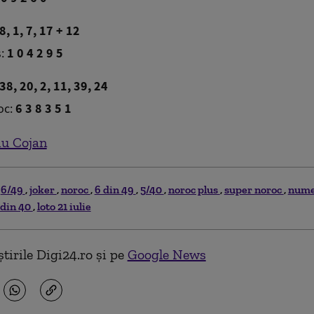
8, 1, 7, 17 + 12
s:
1 0 4 2 9 5
38, 20, 2, 11, 39, 24
oc:
6 3 8 3 5 1
iu Cojan
6/49
joker
noroc
6 din 49
5/40
noroc plus
super noroc
nume
 din 40
loto 21 iulie
tirile Digi24.ro și pe
Google News