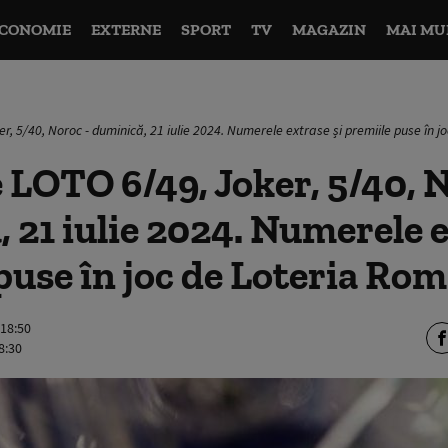
CONOMIE
EXTERNE
SPORT
TV
MAGAZIN
MAI MU
r, 5/40, Noroc - duminică, 21 iulie 2024. Numerele extrase și premiile puse în 
 LOTO 6/49, Joker, 5/40, N
 21 iulie 2024. Numerele e
puse în joc de Loteria Ro
 18:50
8:30