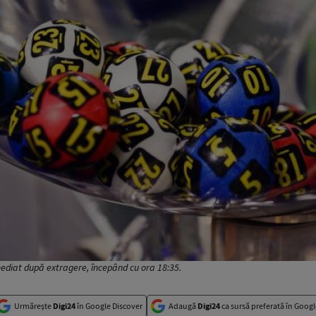
ediat după extragere, începând cu ora 18:35.
Urmărește
Digi24
în Google Discover
Adaugă
Digi24
ca sursă preferată în Googl