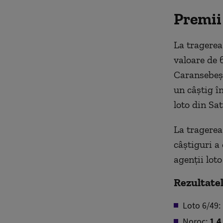
Premii 
La tragere
valoare de 6
Caransebeș. 
un câștig în
loto din Sa
La tragere
câștiguri a 
agenții loto
Rezultatele
Loto 6/49:
Noroc:
1 4