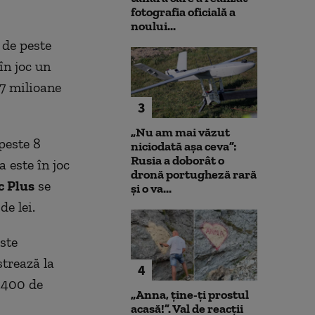
fotografia oficială a
noului...
 de peste
în joc un
87 milioane
3
„Nu am mai văzut
 peste 8
niciodată așa ceva”:
Rusia a doborât o
a este în joc
dronă portugheză rară
c Plus
se
și o va...
de lei.
este
strează la
4
0.400 de
„Anna, ţine-ţi prostul
acasă!”. Val de reacții