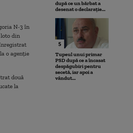
după ce un bărbat a
desenat o declarație...
egoria N-3 în
 loto din
5
înregistrat
 la o agenție
Tupeul unui primar
PSD după ce a încasat
despăgubiri pentru
secetă, iar apoi a
istrat două
vândut...
ucate la