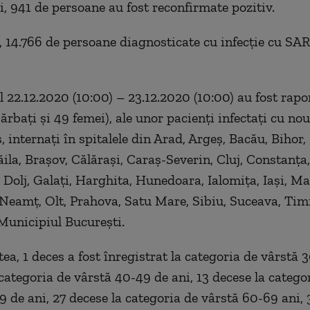
i, 941 de persoane au fost reconfirmate pozitiv.
, 14.766 de persoane diagnosticate cu infecție cu SA
l 22.12.2020 (10:00) – 23.12.2020 (10:00) au fost rapo
ărbați și 49 femei), ale unor pacienți infectați cu nou
 internați în spitalele din Arad, Argeș, Bacău, Bihor, 
ila, Brașov, Călărași, Caraș-Severin, Cluj, Constanța,
Dolj, Galați, Harghita, Hunedoara, Ialomița, Iași, M
Neamț, Olt, Prahova, Satu Mare, Sibiu, Suceava, Timi
Municipiul București.
ea, 1 deces a fost înregistrat la categoria de vârstă 
 categoria de vârstă 40-49 de ani, 13 decese la catego
9 de ani, 27 decese la categoria de vârstă 60-69 ani, 