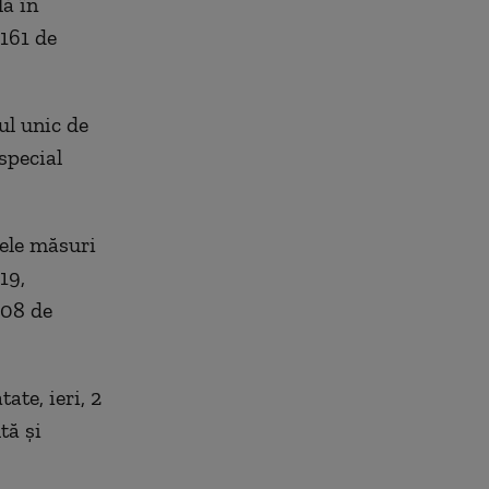
lă în
 161 de
ul unic de
special
nele măsuri
19,
008 de
ate, ieri, 2
tă și