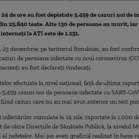
 24 de ore au fost depistate 5.459 de cazuri noi de i
in 25.840 teste. Alte 130 de persoane au murit, ia
internați la ATI este de 1.251.
, 23 decembrie, pe teritoriul României, au fost confi
cazuri de persoane infectate cu noul coronavirus (CO
acienți au fost declarați vindecați.
elor efectuate la nivel național, față de ultima raport
e 5.459 cazuri noi de persoane infectate cu SARS-Co
 fiind cazuri care nu au mai avut anterior un test pozi
 infectărilor cumulate la 14 zile, raportate la 1.000 d
t de către Direcțiile de Sănătate Publică, la nivelul M
 al județelor. Mai jos aveți graficul realizat în baza r