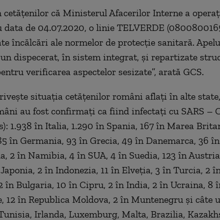
cetățenilor că Ministerul Afacerilor Interne a operaț
 data de 04.07.2020, o linie TELVERDE (0800800165
ate încălcări ale normelor de protecție sanitară. Apelu
un dispecerat, în sistem integrat, și repartizate stru
pentru verificarea aspectelor sesizate”, arată GCS.
rivește situația cetățenilor români aflați în alte state
mâni au fost confirmați ca fiind infectați cu SARS – 
): 1.938 în Italia, 1.290 în Spania, 167 în Marea Britan
85 în Germania, 93 în Grecia, 49 în Danemarca, 36 în
a, 2 în Namibia, 4 în SUA, 4 în Suedia, 123 în Austria
 Japonia, 2 în Indonezia, 11 în Elveția, 3 în Turcia, 2 î
2 în Bulgaria, 10 în Cipru, 2 în India, 2 în Ucraina, 8 
, 12 în Republica Moldova, 2 în Muntenegru și câte u
Tunisia, Irlanda, Luxemburg, Malta, Brazilia, Kazakh