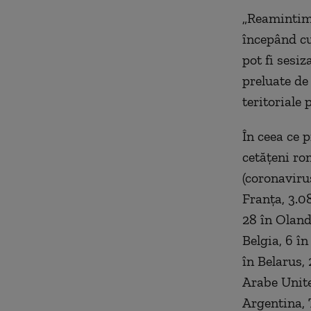
„Reamintim 
începând cu
pot fi sesiz
preluate de 
teritoriale 
În ceea ce p
cetățeni ro
(coronavirus
Franța, 3.0
28 în Oland
Belgia, 6 în
în Belarus, 
Arabe Unite
Argentina, 