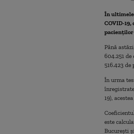
În ultimele
COVID-19, d
pacienților 
Până astăzi
604.251 de 
516.423 de p
În urma test
înregistrat
19), acestea
Coeficientul
este calcula
București și