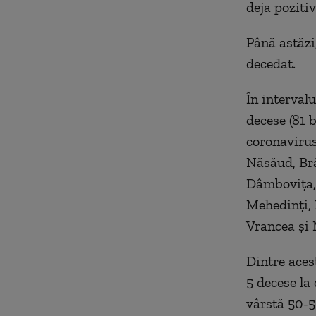
deja pozitiv
Până astăzi
decedat.
În intervalu
decese (81 b
coronavirus,
Năsăud, Bră
Dâmbovița, 
Mehedinți, 
Vrancea și 
Dintre acest
5 decese la
vârstă 50-5