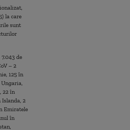
ionalizat,
) la care
rile sunt
cturilor
, 7.043 de
CoV – 2
ie, 125 în
 Ungaria,
, 22 în
n Islanda, 2
în Emiratele
nul în
stan,