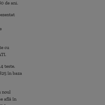
80 de ani.
rezentat
e
te cu
ATI.
4 teste.
.825 în baza
u noul
e află în