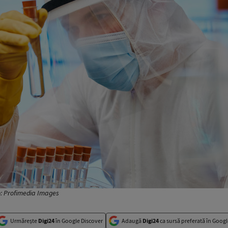
o: Profimedia Images
Urmărește
Digi24
în Google Discover
Adaugă
Digi24
ca sursă preferată în Googl