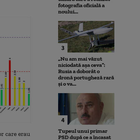
fotografia oficială a
noului...
3
„Nu am mai văzut
niciodată așa ceva”:
Rusia a doborât o
dronă portugheză rară
și o va...
4
Tupeul unui primar
or care erau
PSD după ce a încasat