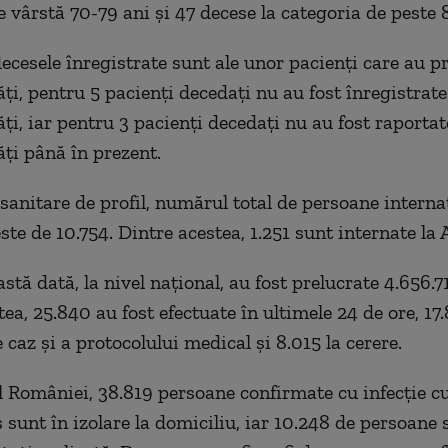
e vârstă 70-79 ani și 47 decese la categoria de peste 
decesele înregistrate sunt ale unor pacienți care au p
ți, pentru 5 pacienți decedați nu au fost înregistrate
ți, iar pentru 3 pacienți decedați nu au fost raportat
ți până în prezent.
 sanitare de profil, numărul total de persoane interna
te de 10.754. Dintre acestea, 1.251 sunt internate la 
stă dată, la nivel național, au fost prelucrate 4.656.71
ea, 25.840 au fost efectuate în ultimele 24 de ore, 17
e caz și a protocolului medical și 8.015 la cerere.
ul României, 38.819 persoane confirmate cu infecție c
sunt în izolare la domiciliu, iar 10.248 de persoane s