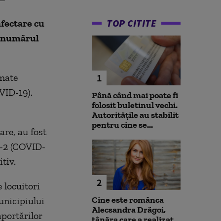
TOP CITITE
nfectare cu
r numărul
rmate
1
VID-19).
Până când mai poate fi
folosit buletinul vechi.
Autoritățile au stabilit
pentru cine se...
are, au fost
V-2 (COVID-
tiv.
2
e locuitori
Cine este românca
unicipiului
Alecsandra Drăgoi,
aportărilor
tânăra care a realizat