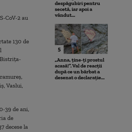
despăgubiri pentru
secetă, iar apoi a
vândut...
RS-CoV-2 au
rtate 130 de
5
l
Bistrița-
„Anna, ţine-ţi prostul
acasă!”. Val de reacții
după ce un bărbat a
aramureș,
desenat o declarație...
ș, Vaslui,
30-39 de ani,
ria de
37 decese la