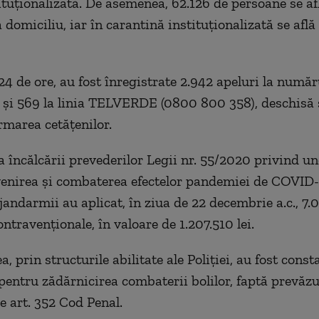
tituționalizată. De asemenea, 62.126 de persoane se af
 domiciliu, iar în carantină instituționalizată se află
24 de ore, au fost înregistrate 2.942 apeluri la număr
 și 569 la linia TELVERDE (0800 800 358), deschisă 
rmarea cetățenilor.
 încălcării prevederilor Legii nr. 55/2020 privind u
enirea și combaterea efectelor pandemiei de COVID-
i jandarmii au aplicat, în ziua de 22 decembrie a.c., 7.
ntravenţionale, în valoare de 1.207.510 lei.
 prin structurile abilitate ale Poliției, au fost constat
 pentru zădărnicirea combaterii bolilor, faptă prevăzu
e art. 352 Cod Penal.