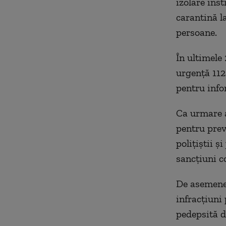
izolare ins
carantină la
persoane.
În ultimele 
urgență 112
pentru info
Ca urmare a
pentru prev
polițiștii ș
sancţiuni co
De asemenea,
infracțiuni
pedepsită d