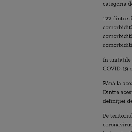
categoria d
122 dintre 
comorbidită
comorbidită
comorbidită
În unitățile
COVID-19 es
Până la acea
Dintre acest
definiției d
Pe teritori
coronavirus 