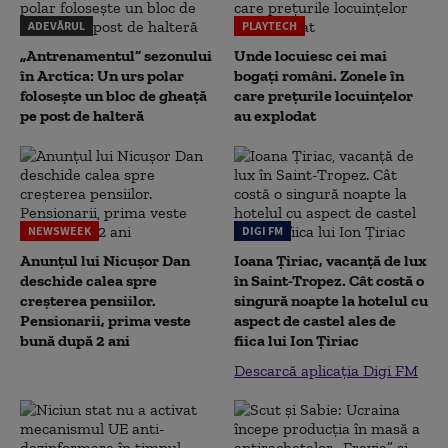
ADEVĂRUL
PLAYTECH
„Antrenamentul” sezonului
Unde locuiesc cei mai
în Arctica: Un urs polar
bogați români. Zonele în
folosește un bloc de gheață
care prețurile locuințelor
pe post de halteră
au explodat
NEWSWEEK
DIGI FM
Anunțul lui Nicușor Dan
Ioana Țiriac, vacanță de lux
deschide calea spre
în Saint-Tropez. Cât costă o
creșterea pensiilor.
singură noapte la hotelul cu
Pensionarii, prima veste
aspect de castel ales de
bună după 2 ani
fiica lui Ion Țiriac
Descarcă aplicația Digi FM