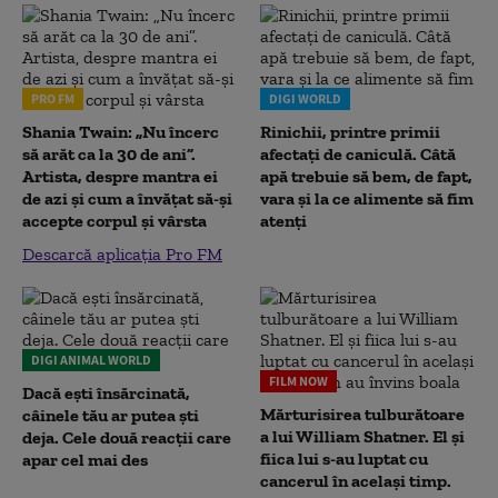
PRO FM
DIGI WORLD
Shania Twain: „Nu încerc
Rinichii, printre primii
să arăt ca la 30 de ani”.
afectați de caniculă. Câtă
Artista, despre mantra ei
apă trebuie să bem, de fapt,
de azi și cum a învățat să-și
vara și la ce alimente să fim
accepte corpul și vârsta
atenți
Descarcă aplicația Pro FM
DIGI ANIMAL WORLD
FILM NOW
Dacă ești însărcinată,
Mărturisirea tulburătoare
câinele tău ar putea ști
a lui William Shatner. El și
deja. Cele două reacții care
fiica lui s-au luptat cu
apar cel mai des
cancerul în același timp.