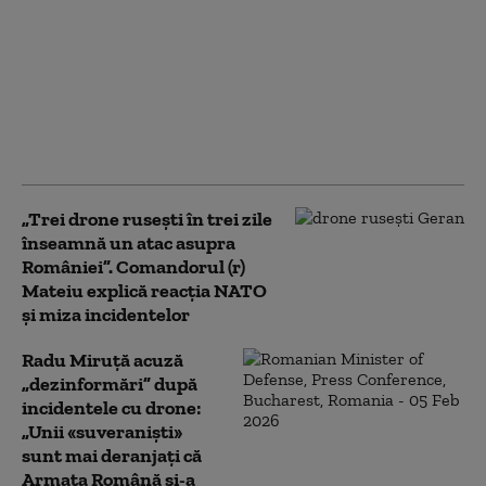
„Moment important
pentru înzestrarea
Armatei”. Primele
vehicule blindate
COBRA II produse în
România au fost
recepționate de MApN
„Trei drone rusești în trei zile
înseamnă un atac asupra
României”. Comandorul (r)
Mateiu explică reacția NATO
și miza incidentelor
Radu Miruță acuză
„dezinformări” după
incidentele cu drone:
„Unii «suveraniști»
sunt mai deranjați că
Armata Română și-a