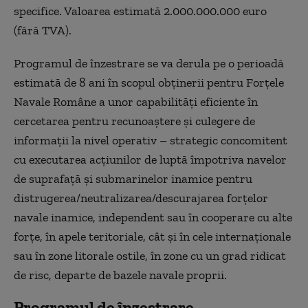
specifice. Valoarea estimată 2.000.000.000 euro
(fără TVA).
Programul de înzestrare se va derula pe o perioadă
estimată de 8 ani în scopul obţinerii pentru Forţele
Navale Române a unor capabilităţi eficiente în
cercetarea pentru recunoaştere şi culegere de
informaţii la nivel operativ – strategic concomitent
cu executarea acţiunilor de luptă împotriva navelor
de suprafaţă şi submarinelor inamice pentru
distrugerea/neutralizarea/descurajarea forţelor
navale inamice, independent sau în cooperare cu alte
forţe, în apele teritoriale, cât şi în cele internaţionale
sau în zone litorale ostile, în zone cu un grad ridicat
de risc, departe de bazele navale proprii.
Programul de înzestrare