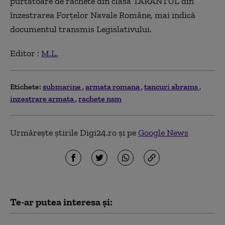
purtătoare de rachete din clasa TARANTUL din
înzestrarea Forţelor Navale Române, mai indică
documentul transmis Legislativului.
Editor :
M.L.
Etichete:
submarine
armata romana
tancuri abrams
inzestrare armata
rachete nsm
Urmărește știrile Digi24.ro și pe
Google News
Te-ar putea interesa și: