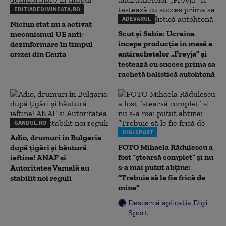
EDITIADEDIMINEATA.RO
ADEVARUL
Niciun stat nu a activat
Scut și Sabie: Ucraina
mecanismul UE anti-
începe producția în masă a
dezinformare în timpul
antirachetelor „Freyja” și
crizei din Ceuta
testează cu succes prima sa
rachetă balistică autohtonă
GANDUL.RO
DIGI SPORT
Adio, drumuri în Bulgaria
FOTO Mihaela Rădulescu a
după țigări și băutură
fost ”ștearsă complet” și nu
ieftine! ANAF și
s-a mai putut abține:
Autoritatea Vamală au
”Trebuie să le fie frică de
stabilit noi reguli
mine”
Descarcă aplicația Digi
Sport