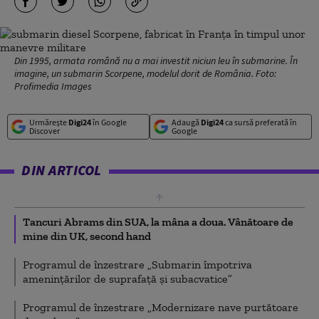
Din 1995, armata română nu a mai investit niciun leu în submarine. În
imagine, un submarin Scorpene, modelul dorit de România. Foto:
Profimedia Images
Urmărește
Digi24
în Google
Adaugă
Digi24
ca sursă preferată în
Discover
Google
DIN ARTICOL
Tancuri Abrams din SUA, la mâna a doua. Vânătoare de
mine din UK, second hand
Programul de înzestrare „Submarin împotriva
ameninţărilor de suprafaţă şi subacvatice”
Programul de înzestrare „Modernizare nave purtătoare