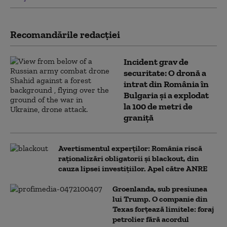
Recomandările redacţiei
Incident grav de
securitate: O dronă a
intrat din România în
Bulgaria şi a explodat
la 100 de metri de
graniţă
Avertismentul experților: România riscă
raționalizări obligatorii și blackout, din
cauza lipsei investițiilor. Apel către ANRE
Groenlanda, sub presiunea
lui Trump. O companie din
Texas forțează limitele: foraj
petrolier fără acordul