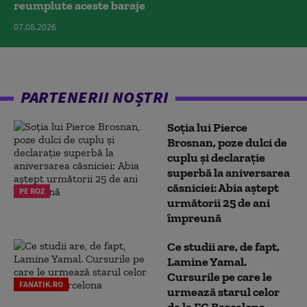
reumplute aceste baraje
07.08.2026
PARTENERII NOȘTRI
Soția lui Pierce
Brosnan, poze dulci de
cuplu și declarație
superbă la aniversarea
căsniciei: Abia aștept
PE ROZ
următorii 25 de ani
împreună
Ce studii are, de fapt,
Lamine Yamal.
Cursurile pe care le
FANATIK.RO
urmează starul celor