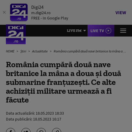
Digi24
VIEW
m.digi24.ro
FREE - In Google Play
LIVE TV
LIVE FM
HOME
Știri
Actualitate
România cumpără două nave britanice la mâna a doua și două submarine franțuzești. Ce alte achiziții militare urmează a fi făcute
România cumpără două nave
britanice la mâna a doua și două
submarine franțuzești. Ce alte
achiziții militare urmează a fi
făcute
Data actualizării:
18.05.2023 18:33
Data publicării:
18.05.2023 16:17