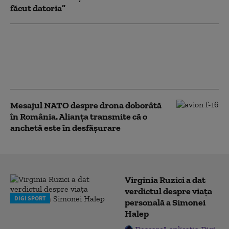
făcut datoria”
Ce ar fi putut urmări Rusia prin
trimiterea „intenționată” a dronei în
spațiul aerian al României. Analiza
generalului (r) Dorin Toma
Mesajul NATO despre drona doborâtă
în România. Alianța transmite că o
anchetă este în desfășurare
Virginia Ruzici a dat
verdictul despre viața
DIGI SPORT
personală a Simonei
Halep