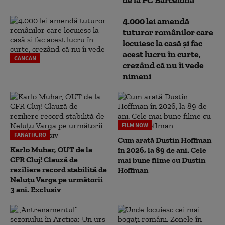
de la FC Barcelona
4.000 lei amendă
tuturor românilor care
locuiesc la casă și fac
acest lucru în curte,
CANCAN
crezând că nu îi vede
nimeni
FILM NOW
FANATIK.RO
Cum arată Dustin Hoffman
Karlo Muhar, OUT de la
în 2026, la 89 de ani. Cele
CFR Cluj! Clauză de
mai bune filme cu Dustin
reziliere record stabilită de
Hoffman
Neluțu Varga pe următorii
3 ani. Exclusiv