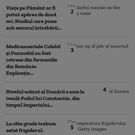
Viața pe Pământ ar fi
2
putut apărea de două
ori. Studiul care pune
sub semnul întrebării...
Medicamentele Colebil
3
și Panzcebil au fost
retrase din farmaciile
din România.
Explicația...
4
Nivelul scăzut al Dunării a scos la
iveală Podul lui Constantin, din
timpul Imperiului...
La câte grade trebuie
5
setat frigiderul.