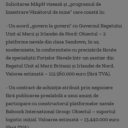
Solicitarea MApN vizează și „programul de
înzestrare Vânătorul de mine” care constă în:
- Un acord „guvern la guvern” cu Guvernul Regatului
Unit al Marii şi Irlandei de Nord: Obiectul – 2
platforme navale din clasa Sandown, în uz,
modernizate, în conformitate cu precizările făcute
de specialiştii Forţelor Navale într-un şantier din
Regatul Unit al Marii Britanii şi Irlandei de Nord.
Valorea estimată – 112.560.000 euro (fără TVA).
- Un contract de achiziţie atribuit prin negociere
fără publicarea prealabilă a unui anunţ de
participare cu constructorul platformelor navale
Babcock International Group: Obiectul – suportul
logistic iniţial. Valoarea estimată – 13.440.000 euro
(fără TVA).