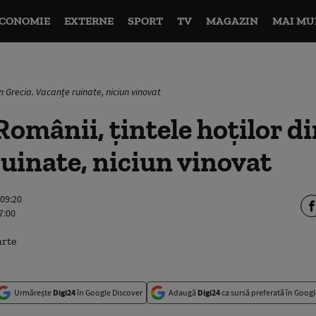
CONOMIE
EXTERNE
SPORT
TV
MAGAZIN
MAI MU
in Grecia. Vacanțe ruinate, niciun vinovat
omânii, țintele hoților di
uinate, niciun vinovat
 09:20
7:00
Urmărește
Digi24
în Google Discover
Adaugă
Digi24
ca sursă preferată în Googl