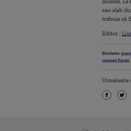
minute. Le 
sau slab ilu
trebuie să f
Editor :
Liv
Etichete:
grec
romani furati
Urmărește ș