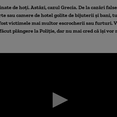
nate de hoți. Astăzi, cazul Grecia.
De la cazări false
te sau camere de hotel golite de bijuterii și bani, tu
ost victimele mai multor escrocherii sau furturi. 
făcut plângere la Poliție, dar nu mai cred că își vor