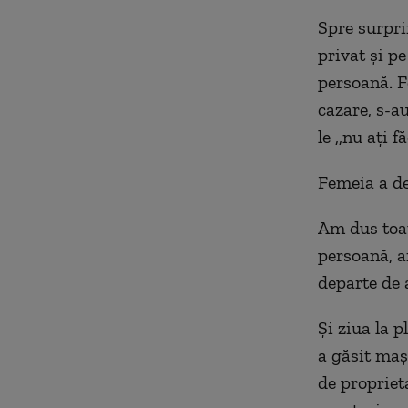
Spre surpri
privat și pe
persoană. F
cazare, s-au
le ,,nu ați f
Femeia a de
Am dus toat
persoană, a
departe de 
Și ziua la p
a găsit maș
de propriet