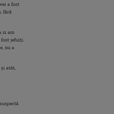
vei a fost
, fără
a zi am
ost jefuiți.
ie, nu a
și atât,
 suspectă