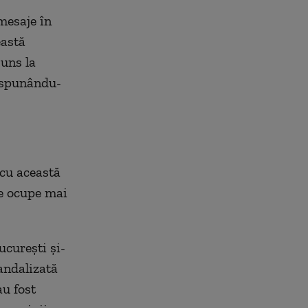
mesaje în
eastă
juns la
, spunându-
 cu această
se ocupe mai
ucurești și-
andalizată
au fost