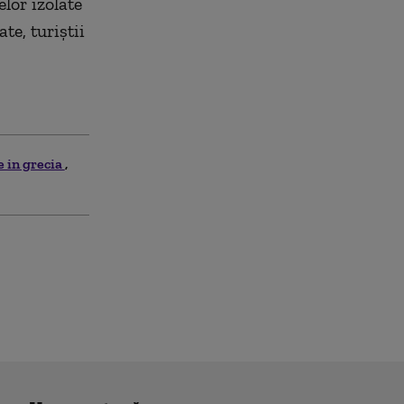
lor izolate
te, turiștii
e in grecia