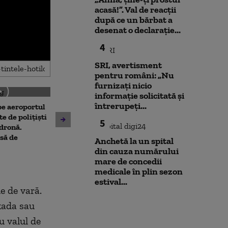
acasă!”. Val de reacții
după ce un bărbat a
desenat o declarație...
4
SRI, avertisment
pentru români: „Nu
furnizați nicio
informație solicitată și
întrerupeți...
 pe aeroportul
Societatea de Transport
Avertisment de
te de polițiști
București și-a cerut
5
după scandalul
 dronă.
insolvența
pe cărbune: „B
să de
Anchetă la un spital
angajamentelo
din cauza numărului
poate avea con
mare de concedii
financiare”
medicale în plin sezon
estival...
e de vară.
kada sau
u valul de