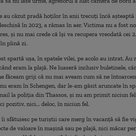
 ca să nu lase urme, agresorul a luat camera de bord a
e au căzut pradă hoților în anii trecuți încă așteaptă
eschisă în 2023, a rămas în aer. Victima nu a fost no
res, și nu mai crede că își va recupera vreodată cei 
în plină zi.
ost spartă ușa, în spatele vilei, pe acolo au intrat. Au 
când eram la plajă. Ne luaseră inclusiv buletinele, căr
 ne făceam griji că nu mai aveam cum să ne întoarcem
nu eram în Schengen, dar le-am găsit aruncate în spat
ail la poliția din Thassos, și nu am primit niciun fel
 pozitiv, nici... deloc, în niciun fel.
 îi sfătuiesc pe turiștii care merg în vacanță să fie vig
ecte de valoare în mașină sau pe plajă, nici măcar pe