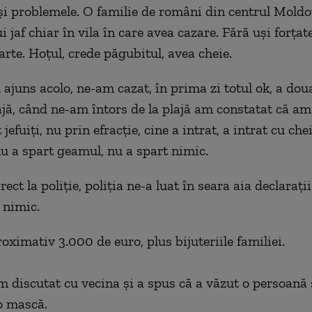
n și problemele. O familie de români din centrul Moldo
 jaf chiar în vila în care avea cazare. Fără uși forțate
rte. Hoțul, crede păgubitul, avea cheie.
ajuns acolo, ne-am cazat, în prima zi totul ok, a dou
ajă, când ne-am întors de la plajă am constatat că am f
jefuiți, nu prin efracție, cine a intrat, a intrat cu che
nu a spart geamul, nu a spart nimic.
ct la poliție, poliția ne-a luat în seara aia declarații 
t nimic.
oximativ 3.000 de euro, plus bijuteriile familiei.
m discutat cu vecina și a spus că a văzut o persoană
o mască.