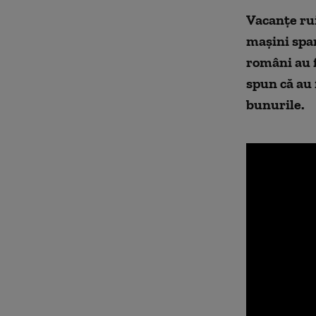
Vacanțe
rui
mașini spar
români au f
spun că au 
bunurile.