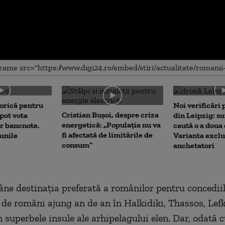
me
orică pentru
Noi verificări
Cristian Bușoi, despre criza
pot vota
din Leipzig: su
energetică: „Populația nu va
or bancnote.
caută o a doua
fi afectată de limitările de
unile
Varianta exclu
consum”
anchetatori
ne destinația preferată a românilor pentru concediil
 de români ajung an de an în Halkidiki, Thassos, Lef
 superbele insule ale arhipelagului elen. Dar, odată c