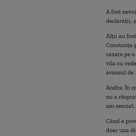
A fost nevoi
declarații, ș
Alții au fos
Constanța p
cazare pe o
vila cu ved
avansul de 
Andra:
În m
nu a răspuns
am sesizat.
Când a pove
doar una di