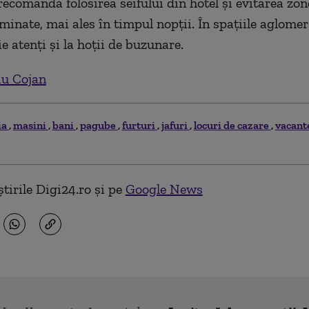
recomandă folosirea seifului din hotel și evitarea zone
minate, mai ales în timpul nopții. În spațiile aglomera
ie atenți și la hoții de buzunare.
iu Cojan
ia
masini
bani
pagube
furturi
jafuri
locuri de cazare
vacant
tirile Digi24.ro și pe
Google News