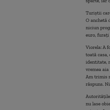
sparte, iar
Turiștii car
O anchetă d
niciun prog
euro, furați 
Viorela: A f
toată casa, 
identitate,
vremea aia 
Am trimis m
răspuns. Nici
Autoritățile
nu lase obi