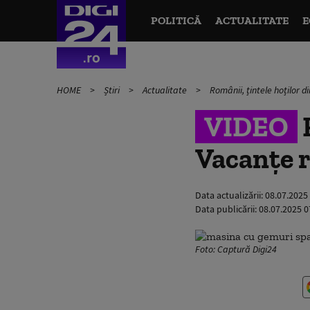
POLITICĂ
ACTUALITATE
E
HOME
Știri
Actualitate
Românii, țintele hoților d
VIDEO
R
Vacanțe r
Data actualizării:
08.07.2025
Data publicării:
08.07.2025 0
Foto: Captură Digi24