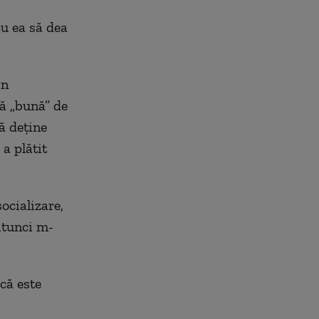
cu ea să dea
in
tă „bună” de
ă deține
a plătit
ocializare,
 atunci m-
că este