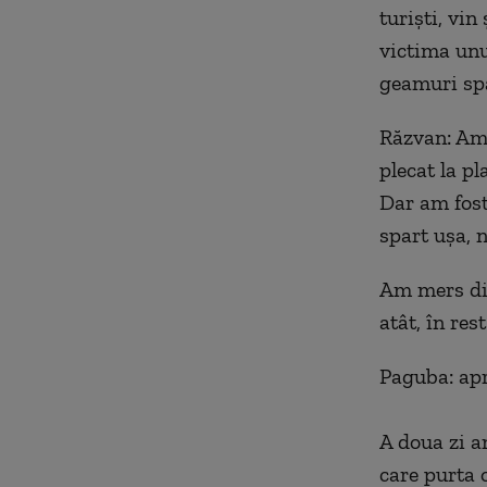
turiști, vi
victima unui
geamuri spa
Răzvan: Am 
plecat la pl
Dar am fost 
spart ușa, 
Am mers dire
atât, în res
Paguba: apr
A doua zi a
care purta 