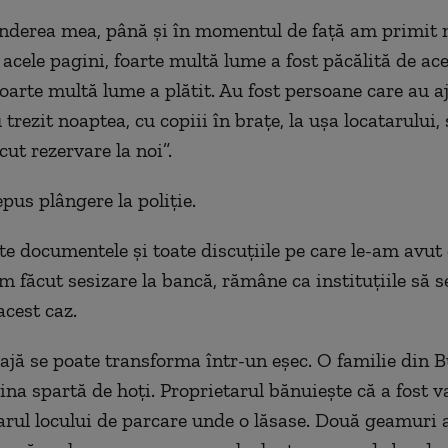
nderea mea, până și în momentul de față am primit 
 acele pagini, foarte multă lume a fost păcălită de ac
oarte multă lume a plătit. Au fost persoane care au a
 trezit noaptea, cu copiii în brațe, la ușa locatarului
ăcut rezervare la noi”.
pus plângere la poliție.
e documentele și toate discuțiile pe care le-am avut
m făcut sesizare la bancă, rămâne ca instituțiile să 
acest caz.
lajă se poate transforma într-un eșec. O familie din B
ina spartă de hoți. Proprietarul bănuiește că a fost v
arul locului de parcare unde o lăsase. Două geamuri 