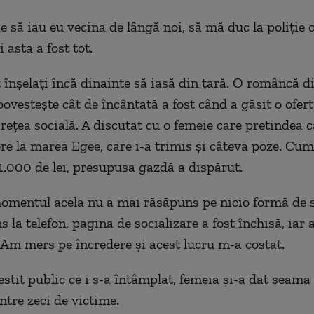
e să iau eu vecina de lângă noi, să mă duc la poliție 
i asta a fost tot.
t înșelați încă dinainte să iasă din țară. O româncă d
ovestește cât de încântată a fost când a găsit o ofer
 rețea socială. A discutat cu o femeie care pretindea c
ere la marea Egee, care i-a trimis și câteva poze. Cum 
1.000 de lei, presupusa gazdă a dispărut.
omentul acela nu a mai răsăpuns pe nicio formă de s
 la telefon, pagina de socializare a fost închisă, iar
 Am mers pe încredere și acest lucru m-a costat.
stit public ce i s-a întâmplat, femeia și-a dat seama 
ntre zeci de victime.