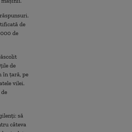
 mașinii.
 răspunsuri.
tificată de
2.000 de
răscolit
țile de
 în țară, pe
ele vilei.
 de
ilenți: să
ntru câteva