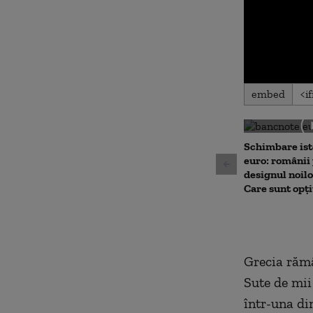
0
embed
seconds
of
0
seconds
Volu
90%
Schimbare ist
euro: românii 
designul noil
Care sunt opți
Grecia rămâ
Sute de mii
într-una din