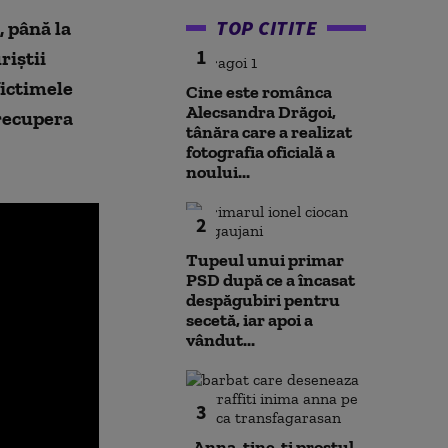
TOP CITITE
, până la
1
riștii
Victimele
Cine este românca
Alecsandra Drăgoi,
 recupera
tânăra care a realizat
fotografia oficială a
noului...
2
Tupeul unui primar
PSD după ce a încasat
despăgubiri pentru
secetă, iar apoi a
vândut...
3
„Anna, ţine-ţi prostul