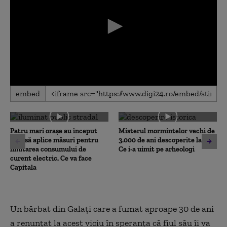
0
embed
seconds
of
0
seconds
Patru mari orașe au început
Misterul mormintelor vechi de
deja să aplice măsuri pentru
3.000 de ani descoperite la Iași.
limitarea consumului de
Ce i-a uimit pe arheologi
curent electric. Ce va face
Capitala
Un bărbat din Galaţi care a fumat aproape 30 de ani
a renunţat la acest viciu în speranţa că fiul său îi va