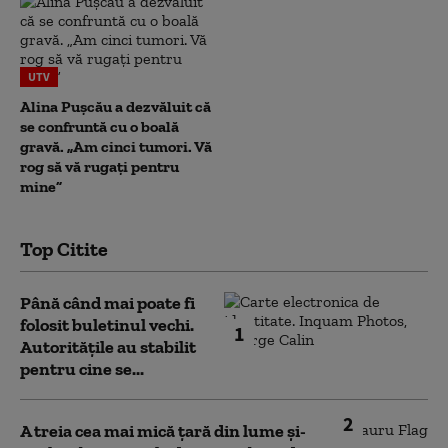
UTV
Alina Pușcău a dezvăluit că
se confruntă cu o boală
gravă. „Am cinci tumori. Vă
rog să vă rugați pentru
mine”
Top Citite
Până când mai poate fi
folosit buletinul vechi.
1
Autoritățile au stabilit
pentru cine se...
2
A treia cea mai mică țară din lume și-