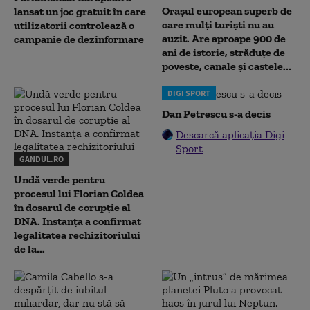
Orașul european superb de
lansat un joc gratuit în care
care mulți turiști nu au
utilizatorii controlează o
auzit. Are aproape 900 de
campanie de dezinformare
ani de istorie, străduțe de
poveste, canale și castele...
DIGI SPORT
Dan Petrescu s-a decis
Descarcă aplicația Digi
Sport
GANDUL.RO
Undă verde pentru
procesul lui Florian Coldea
în dosarul de corupție al
DNA. Instanța a confirmat
legalitatea rechizitoriului
de la...