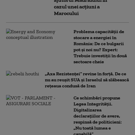
cazul unei acțiuni a
Marocului
Problema capacității de
stocare a energiei în
România: De ce bulgarii
pot și noi nu? Expert:
Trebuie investiții în două
sectoare cheie
„Axa Rezistenței” revine în forță. De ce
nu au reușit SUA și Israelul să slăbească
rețeaua condusă de Iran
Ce schimbări propune
Legea Integrității.
Digitalizarea
declarațiilor de avere,
respinsă de politicieni:
„Nu toată lumea e
capabilă”