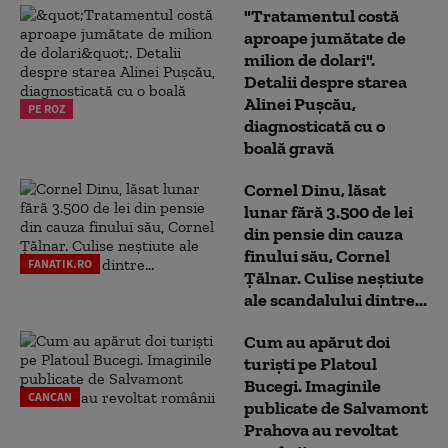
"Tratamentul costă
aproape jumătate de
milion de dolari".
Detalii despre starea
Alinei Pușcău,
PE ROZ
diagnosticată cu o
boală gravă
Cornel Dinu, lăsat
lunar fără 3.500 de lei
din pensie din cauza
finului său, Cornel
FANATIK.RO
Țălnar. Culise neștiute
ale scandalului dintre...
Cum au apărut doi
turiști pe Platoul
Bucegi. Imaginile
CANCAN
publicate de Salvamont
Prahova au revoltat