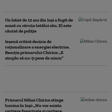
electric. Ce va face Capitala
Un băiat de 12 ani din Iași a fugit de
acasă cu căruţa tatălui său. El este
căutat de poliție
Ieșenii critică decizia de
raționalizare a energiei electrice.
Reacția primarului Chirica: „E
simplu să nu-ţi pese de nimic”
Explozie și incendiu la un salon de
înfrumusețare din Iași. Pompierii
spun că focul a fost pus intenționat
Primarul Mihai Chirica stinge
lumina în Iași: „Nu vor exista
cartiere favorizate și cartiere