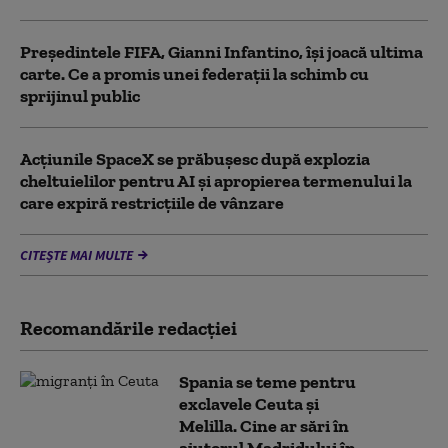
Președintele FIFA, Gianni Infantino, îşi joacă ultima
carte. Ce a promis unei federații la schimb cu
sprijinul public
Acţiunile SpaceX se prăbuşesc după explozia
cheltuielilor pentru AI şi apropierea termenului la
care expiră restricţiile de vânzare
CITEȘTE MAI MULTE
Recomandările redacţiei
Spania se teme pentru
exclavele Ceuta și
Melilla. Cine ar sări în
ajutorul Madridului în