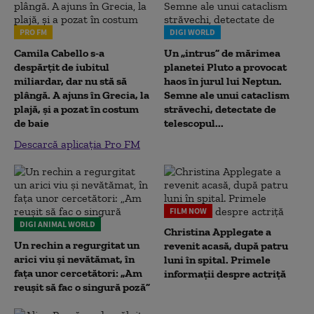
PRO FM
DIGI WORLD
Camila Cabello s-a
Un „intrus” de mărimea
despărțit de iubitul
planetei Pluto a provocat
miliardar, dar nu stă să
haos în jurul lui Neptun.
plângă. A ajuns în Grecia, la
Semne ale unui cataclism
plajă, și a pozat în costum
străvechi, detectate de
de baie
telescopul...
Descarcă aplicația Pro FM
FILM NOW
DIGI ANIMAL WORLD
Christina Applegate a
Un rechin a regurgitat un
revenit acasă, după patru
arici viu și nevătămat, în
luni în spital. Primele
fața unor cercetători: „Am
informații despre actriță
reușit să fac o singură poză”