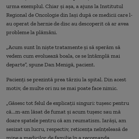
urma exemplul. Chiar şi aşa, a ajuns la Institutul
Regional de Oncologie din Iaşi după ce medicii care l-
au operat de hernie de disc au descoperit că ar avea
probleme la plămâni.
„Acum sunt în nişte tratamente şi să sperăm să
vedem cum evoluează boala, ce se întâmplă mai
departe”, spune Dan Menigă, pacient.
Pacienți se prezintă prea târziu la spital. Din acest
motiv, de multe ori nu se mai poate face nimic.
„
Găsesc tot felul de explicaţii singuri: tuşesc pentru
că...m-am lăsat de fumat şi acum tuşesc sau mă
doare spatele pentru că am reumatism. Iarăşi, am
sesizat un lucru, respectiv, reticenţa neînţeleasă de
mine a medicilor de familie în a recomanda