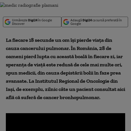
Urmărește
Digi24
în Google
Adaugă
Digi24
ca sursă preferată în
Discover
Google
La fiecare 18 secunde un om îşi pierde viaţa din
cauza cancerului pulmonar. În România, 28 de
oameni pierd lupta cu această boală în fiecare zi, iar
speranţa de viaţă este redusă de cele mai multe ori,
spun medicii, din cauza depistării bolii în faze prea
avansate. La Institutul Regional de Oncologie din
Iaşi, de exemplu, zilnic câte un pacient consultat aici
află că suferă de cancer bronhopulmonar.