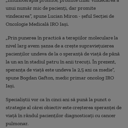
unui număr mic de pacienţi, dar promite
vindecarea”, spune Lucian Miron - şeful Secţiei de
Oncologie Medicală IRO Iaşi.
„
Prin punerea în practică a terapiilor moleculare la
nivel larg avem şansa de a creşte supravieţuierea
pacienţilor undeva de la o speranţă de viaţă de până
la un an în stadiul patru în anii trecuţi. În prezent,
speranţa de viaţă este undeva la 2,5 ani ca medie”,
spune Bogdan Gafton, medic primar oncolog IRO
Iaşi.
Specialiştii vor ca în cinci ani să pună la punct o
strategie al cărei obiectiv este creşterea speranţei de
viaţă în rândul pacienților diagnosticați cu cancer
pulmonar.