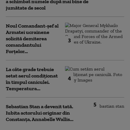
a schimbat numele după mai bine de
jumătate de secol
Noul Comandant-șef al
Armatei ucrainene
solicită demiterea
3
comandantului
Forțelor...
La câte grade trebuie
setat aerul condiționat
4
în timpul caniculei.
Temperatura...
5
Sebastian Stan a devenit tată.
Iubita actorului originar din
Constanța, Annabelle Wallis...