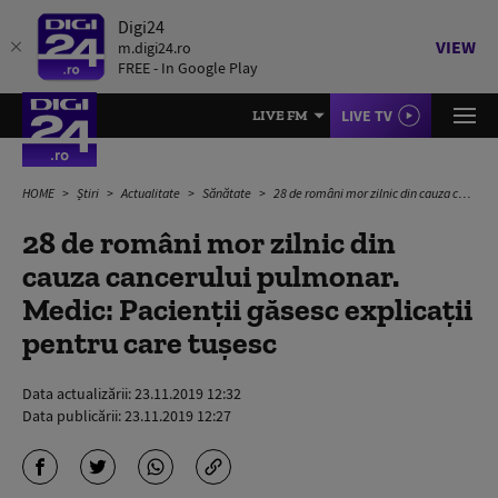
Digi24
VIEW
m.digi24.ro
FREE - In Google Play
LIVE TV
LIVE FM
HOME
Știri
Actualitate
Sănătate
28 de români mor zilnic din cauza cancerului pulmonar. Medic: Pacienții găsesc explicații pentru care tușesc
28 de români mor zilnic din
cauza cancerului pulmonar.
Medic: Pacienții găsesc explicații
pentru care tușesc
Data actualizării:
23.11.2019 12:32
Data publicării:
23.11.2019 12:27