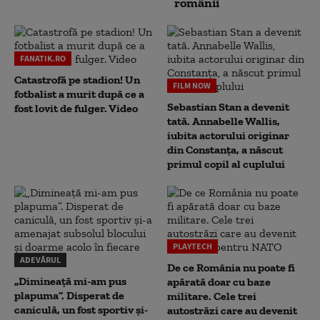
românii
FANATIK.RO
Catastrofă pe stadion! Un
FILM NOW
fotbalist a murit după ce a
Sebastian Stan a devenit
fost lovit de fulger. Video
tată. Annabelle Wallis,
iubita actorului originar
din Constanța, a născut
primul copil al cuplului
PLAYTECH
ADEVĂRUL
De ce România nu poate fi
„Dimineață mi-am pus
apărată doar cu baze
plapuma”. Disperat de
militare. Cele trei
caniculă, un fost sportiv și-
autostrăzi care au devenit