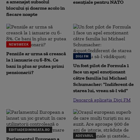
a amenajat subsolul
esențiale pentru NATO
blocului și doarme acolo în
fiecare noapte
NEWSWEEK
Pensiile ar urma să crească
DIGI FM
la 1 ianuarie cu 6-8%. Ce
Un fost pilot de Formula 1
bani în plus ar putea primi
face un apel emoționant
pensionarii?
către familia lui Michael
Schumacher: "Indiferent de
starea lui, vreau să-l văd"
Descarcă aplicația Digi FM
EDITIADEDIMINEATA.RO
ADEVARUL
Parlamentul European a