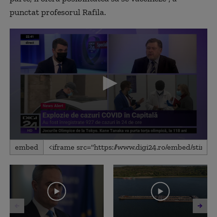
punctat profesorul Rafila.
0
embed
seconds
of
6
minutes,
41
seconds