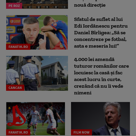
nouă direcție
PE ROZ
Sfatul de suflet al lui
Edi Iordănescu pentru
Daniel Bîrligea: „Să se
concentreze pe fotbal,
asta e meseria lui!”
FANATIK.RO
4.000 lei amendă
tuturor românilor care
locuiesc la casă și fac
acest lucru în curte,
crezând că nu îi vede
CANCAN
nimeni
FANATIK.RO
FILM NOW