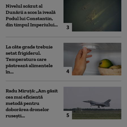
Nivelul scăzut al
Dunării a scos la iveală
Podul lui Constantin,
din timpul Imperiului...
3
La câte grade trebuie
setat frigiderul.
Temperatura care
păstrează alimentele
4
în...
Radu Miruță: „Am găsit
cea mai eficientă
metodă pentru
doborârea dronelor
5
rusești...