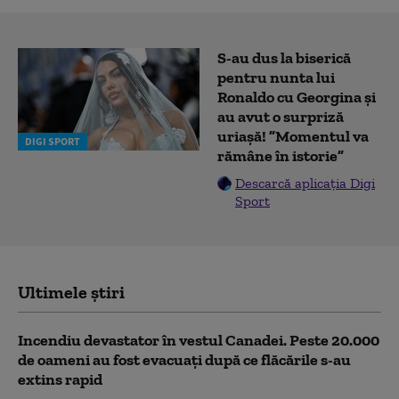
S-au dus la biserică
pentru nunta lui
Ronaldo cu Georgina și
au avut o surpriză
uriașă! ”Momentul va
DIGI SPORT
rămâne în istorie”
Descarcă aplicația Digi
Sport
Ultimele știri
Incendiu devastator în vestul Canadei. Peste 20.000
de oameni au fost evacuați după ce flăcările s-au
extins rapid