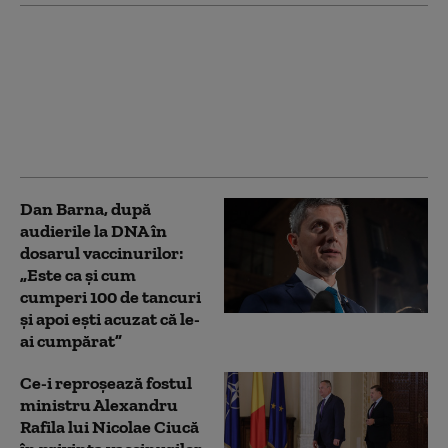
Scandal între Raed
Arafat și Alexandru
Rafila. Șeful DSU: „Nu
există profesioniști mai
buni și profesioniști
mai puțin buni”
Dan Barna, după
audierile la DNA în
dosarul vaccinurilor:
„Este ca și cum
cumperi 100 de tancuri
și apoi ești acuzat că le-
ai cumpărat”
Ce-i reproșează fostul
ministru Alexandru
Rafila lui Nicolae Ciucă