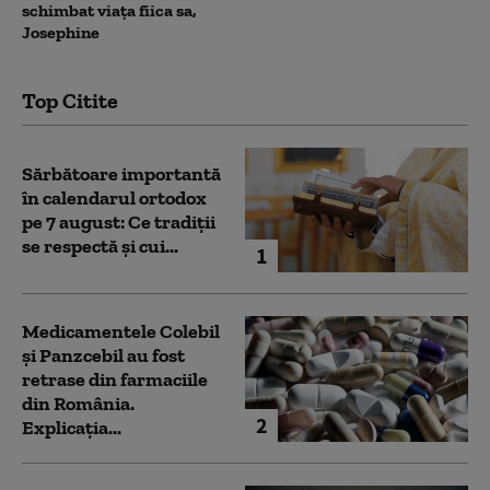
schimbat viața fiica sa,
Josephine
Top Citite
Sărbătoare importantă
în calendarul ortodox
pe 7 august: Ce tradiții
se respectă și cui...
1
Medicamentele Colebil
și Panzcebil au fost
retrase din farmaciile
din România.
2
Explicația...