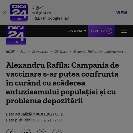
Digi24
VIEW
m.digi24.ro
FREE - In Google Play
LIVE TV
LIVE FM
HOME
Știri
Actualitate
Sănătate
Alexandru Rafila: Campania de vaccinare s-ar putea confrunta în curând cu scăderea entuziasmului populației și cu problema depozitării
Alexandru Rafila: Campania de
vaccinare s-ar putea confrunta
în curând cu scăderea
entuziasmului populației și cu
problema depozitării
Data actualizării:
06.03.2021 06:19
Data publicării:
06.03.2021 07:00