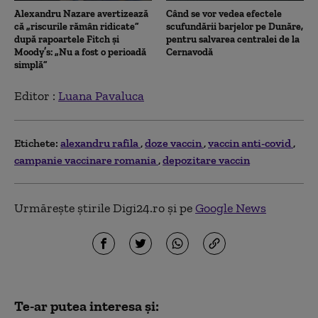
Alexandru Nazare avertizează
Când se vor vedea efectele
că „riscurile rămân ridicate”
scufundării barjelor pe Dunăre,
după rapoartele Fitch și
pentru salvarea centralei de la
Moody’s: „Nu a fost o perioadă
Cernavodă
simplă”
Editor :
Luana Pavaluca
Etichete:
alexandru rafila
doze vaccin
vaccin anti-covid
campanie vaccinare romania
depozitare vaccin
Urmărește știrile Digi24.ro și pe
Google News
Te-ar putea interesa și: