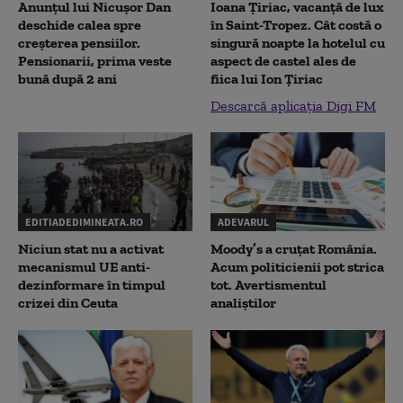
Anunțul lui Nicușor Dan
Ioana Țiriac, vacanță de lux
deschide calea spre
în Saint-Tropez. Cât costă o
creșterea pensiilor.
singură noapte la hotelul cu
Pensionarii, prima veste
aspect de castel ales de
bună după 2 ani
fiica lui Ion Țiriac
Descarcă aplicația Digi FM
EDITIADEDIMINEATA.RO
ADEVARUL
Niciun stat nu a activat
Moody’s a cruțat România.
mecanismul UE anti-
Acum politicienii pot strica
dezinformare în timpul
tot. Avertismentul
crizei din Ceuta
analiștilor