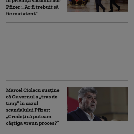
în privința vaccinurilor
Pfizer: „Ar fi trebuit să
fie mai atent”
De ce nu a putut lua
fostul ministru al
Sănătății Alexandru
Rafila o decizie privind
vaccinurile Pfizer: Nu
puteam alege, din 3
motive
Marcel Ciolacu susține
că Guvernul a „tras de
timp” în cazul
scandalului Pfizer:
„Credeți că puteam
câștiga vreun proces?”