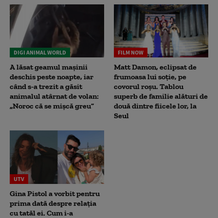
DIGI ANIMAL WORLD
FILM NOW
A lăsat geamul mașinii
Matt Damon, eclipsat de
deschis peste noapte, iar
frumoasa lui soție, pe
când s-a trezit a găsit
covorul roșu. Tablou
animalul atârnat de volan:
superb de familie alături de
„Noroc că se mișcă greu”
două dintre fiicele lor, la
Seul
UTV
Gina Pistol a vorbit pentru
prima dată despre relația
cu tatăl ei. Cum i-a