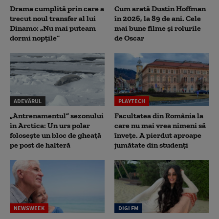
Drama cumplită prin care a
Cum arată Dustin Hoffman
trecut noul transfer al lui
în 2026, la 89 de ani. Cele
Dinamo: „Nu mai puteam
mai bune filme și rolurile
dormi nopțile”
de Oscar
ADEVĂRUL
PLAYTECH
„Antrenamentul” sezonului
Facultatea din România la
în Arctica: Un urs polar
care nu mai vrea nimeni să
folosește un bloc de gheață
înveţe. A pierdut aproape
pe post de halteră
jumătate din studenţi
NEWSWEEK
DIGI FM