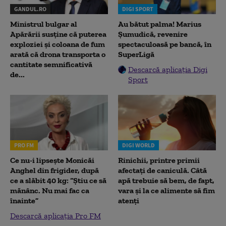
GANDUL.RO
DIGI SPORT
Ministrul bulgar al
Au bătut palma! Marius
Apărării susține că puterea
Șumudică, revenire
exploziei și coloana de fum
spectaculoasă pe bancă, în
arată că drona transporta o
SuperLigă
cantitate semnificativă
Descarcă aplicația Digi
de...
Sport
PRO FM
DIGI WORLD
Ce nu-i lipsește Monicăi
Rinichii, printre primii
Anghel din frigider, după
afectați de caniculă. Câtă
ce a slăbit 40 kg: “Știu ce să
apă trebuie să bem, de fapt,
mănânc. Nu mai fac ca
vara și la ce alimente să fim
înainte”
atenți
Descarcă aplicația Pro FM