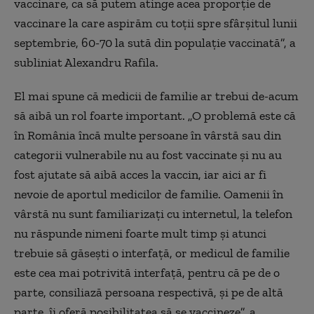
vaccinare, ca să putem atinge acea proporție de
vaccinare la care aspirăm cu toții spre sfârșitul lunii
septembrie, 60-70 la sută din populație vaccinată”, a
subliniat Alexandru Rafila.
El mai spune că medicii de familie ar trebui de-acum
să aibă un rol foarte important. „O problemă este că
în România încă multe persoane în vârstă sau din
categorii vulnerabile nu au fost vaccinate și nu au
fost ajutate să aibă acces la vaccin, iar aici ar fi
nevoie de aportul medicilor de familie. Oamenii în
vârstă nu sunt familiarizați cu internetul, la telefon
nu răspunde nimeni foarte mult timp și atunci
trebuie să găsești o interfață, or medicul de familie
este cea mai potrivită interfață, pentru că pe de o
parte, consiliază persoana respectivă, și pe de altă
parte, îi oferă posibilitatea să se vaccineze”, a