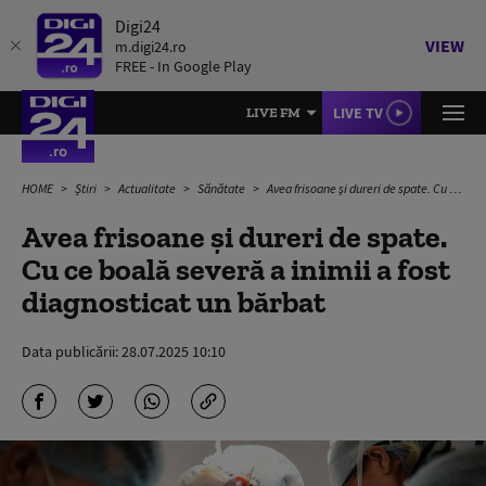
Digi24
VIEW
m.digi24.ro
FREE - In Google Play
LIVE TV
LIVE FM
HOME
Știri
Actualitate
Sănătate
Avea frisoane și dureri de spate. Cu ce boală severă a inimii a fost diagnosticat un bărbat
Avea frisoane și dureri de spate.
Cu ce boală severă a inimii a fost
diagnosticat un bărbat
Data publicării:
28.07.2025 10:10