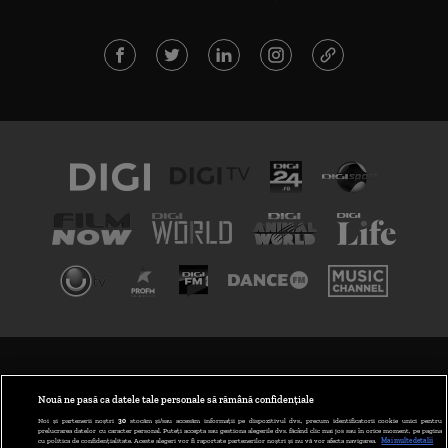
TERMENI ȘI CONDIȚII
POLITICA DE CONFIDENȚIALITATE
Nouă ne pasă ca datele tale personale să rămână confidențiale
Noi și partenerii noștri
30
stocăm și/sau accesăm informații pe dispozitivul dvs., precum identificatorii cookie unici pentru
prelucrarea datelor cu caracter personal. Puteți accepta sau gestiona alegerile dvs. făcând clic mai jos sau în orice moment, pe pagina
ABONARE DIGI TV
cu politica de confidențialitate. Aceste alegeri vor fi raportate partenerilor noștri și nu vă vor afecta navigarea.
Mai multe detalii