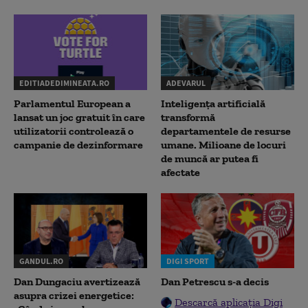
EDITIADEDIMINEATA.RO
ADEVARUL
Parlamentul European a
Inteligența artificială
lansat un joc gratuit în care
transformă
utilizatorii controlează o
departamentele de resurse
campanie de dezinformare
umane. Milioane de locuri
de muncă ar putea fi
afectate
GANDUL.RO
DIGI SPORT
Dan Dungaciu avertizează
Dan Petrescu s-a decis
asupra crizei energetice:
Descarcă aplicația Digi