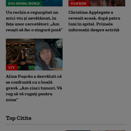
DIGI ANIMAL WORLD
FILM NOW
Un rechin a regurgitat un
Christina Applegate a
arici viu și nevătămat, în
revenit acasă, după patru
fața unor cercetători: „Am
luni în spital. Primele
reușit să fac o singură poză”
informații despre actriță
UTV
Alina Pușcău a dezvăluit că
se confruntă cu o boală
gravă. „Am cinci tumori. Vă
rog să vă rugați pentru
mine”
Top Citite