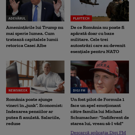
ADEVĂRUL
PLAYTECH
Amenințările lui Trump nu
De ce România nu poate fi
mai sperie lumea. Cum
apărată doar cu baze
tratează capitalele lumii
militare. Cele trei
retorica Casei Albe
autostrăzi care au devenit
esențiale pentru NATO
NEWSWEEK
DIGI FM
România poate ajunge
Un fost pilot de Formula 1
vineri în „junk”. Economist:
face un apel emoționant
Indexarea pensiilor ar
către familia lui Michael
putea fi anulată. Salariile,
Schumacher: "Indiferent de
reduse
starea lui, vreau să-l văd"
Descarcă aplicația Digi FM