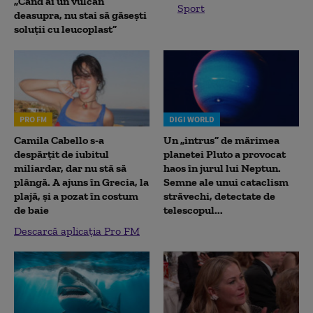
„Când ai un vulcan
Sport
deasupra, nu stai să găsești
soluții cu leucoplast”
PRO FM
DIGI WORLD
Camila Cabello s-a
Un „intrus” de mărimea
despărțit de iubitul
planetei Pluto a provocat
miliardar, dar nu stă să
haos în jurul lui Neptun.
plângă. A ajuns în Grecia, la
Semne ale unui cataclism
plajă, și a pozat în costum
străvechi, detectate de
de baie
telescopul...
Descarcă aplicația Pro FM