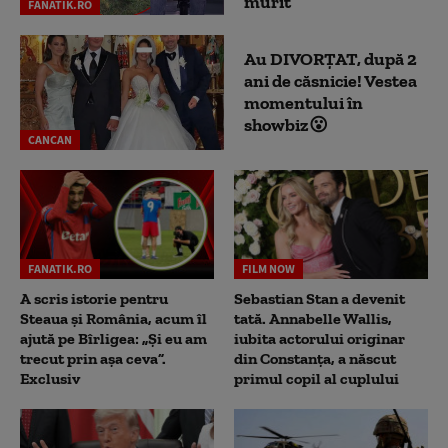
murit”
FANATIK.RO
Au DIVORȚAT, după 2
ani de căsnicie! Vestea
momentului în
showbiz😮
CANCAN
FANATIK.RO
FILM NOW
A scris istorie pentru
Sebastian Stan a devenit
Steaua și România, acum îl
tată. Annabelle Wallis,
ajută pe Bîrligea: „Și eu am
iubita actorului originar
trecut prin așa ceva”.
din Constanța, a născut
Exclusiv
primul copil al cuplului