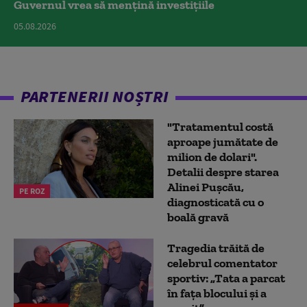
Guvernul vrea să mențină investițiile
05.08.2026
PARTENERII NOȘTRI
"Tratamentul costă
aproape jumătate de
milion de dolari".
Detalii despre starea
Alinei Pușcău,
PE ROZ
diagnosticată cu o
boală gravă
Tragedia trăită de
celebrul comentator
sportiv: „Tata a parcat
în fața blocului și a