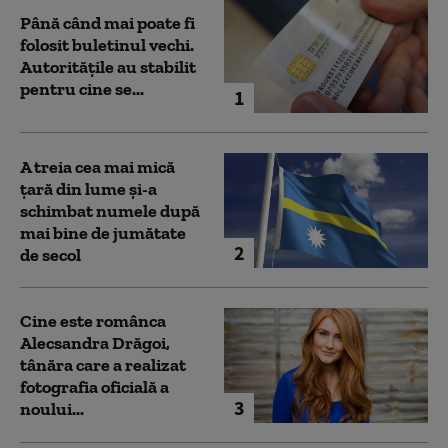
Până când mai poate fi
folosit buletinul vechi.
Autoritățile au stabilit
pentru cine se...
1
A treia cea mai mică
țară din lume și-a
schimbat numele după
mai bine de jumătate
2
de secol
Cine este românca
Alecsandra Drăgoi,
tânăra care a realizat
fotografia oficială a
3
noului...