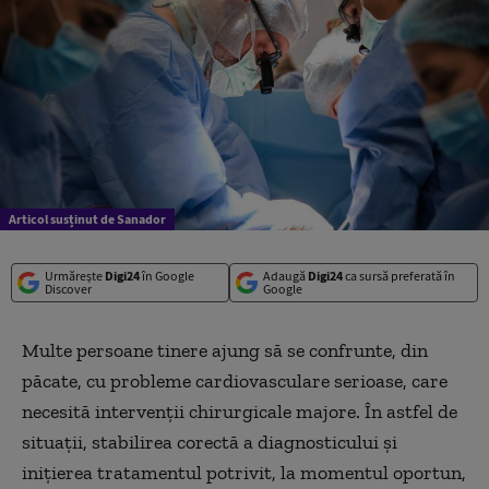
Articol susținut de Sanador
Urmărește
Digi24
în Google
Adaugă
Digi24
ca sursă preferată în
Discover
Google
Multe persoane tinere ajung să se confrunte, din
păcate, cu probleme cardiovasculare serioase, care
necesită intervenții chirurgicale majore. În astfel de
situații, stabilirea corectă a diagnosticului și
inițierea tratamentul potrivit, la momentul oportun,