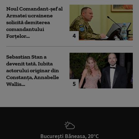
Noul Comandant-șef al
Armatei ucrainene
solicită demiterea
comandantului
4
Forțelor...
Sebastian Stan a
devenit tată. Iubita
actorului originar din
Constanța, Annabelle
5
Wallis...
București Băneasa, 20°C