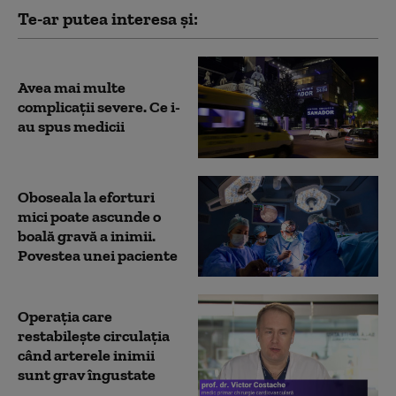
Te-ar putea interesa și:
Avea mai multe
complicații severe. Ce i-
au spus medicii
Oboseala la eforturi
mici poate ascunde o
boală gravă a inimii.
Povestea unei paciente
Operația care
restabilește circulația
când arterele inimii
sunt grav îngustate