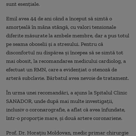
sunt esențiale.
Emil avea 44 de ani când a început să simtă o
amorțeală în mâna stângă, cu valori tensionale
diferite măsurate la ambele membre, dar a pus totul
pe seama oboselii și a stresului. Pentru că
disconfortul nu dispărea și începea să se simtă tot
mai obosit, la recomandarea medicului cardiolog, a
efectuat un RMN, care a evidențiat o stenoză de
arteră subclavie. Bărbatul avea nevoie de tratament.
În urma unei recomandări, a ajuns la Spitalul Clinic
SANADOR, unde după mai multe investigații,
inclusiv o coronarografie, a aflat că avea înfundate,
într-o proporție mare, și două artere coronariene.
Prof. Dr. Horațiu Moldovan, medic primar chirurgie