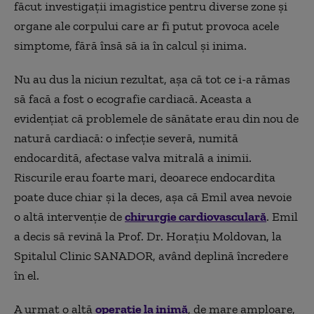
făcut investigații imagistice pentru diverse zone și
organe ale corpului care ar fi putut provoca acele
simptome, fără însă să ia în calcul și inima.
Nu au dus la niciun rezultat, așa că tot ce i-a rămas
să facă a fost o ecografie cardiacă. Aceasta a
evidențiat că problemele de sănătate erau din nou de
natură cardiacă: o infecție severă, numită
endocardită, afectase valva mitrală a inimii.
Riscurile erau foarte mari, deoarece endocardita
poate duce chiar și la deces, așa că Emil avea nevoie
o altă intervenție de
chirurgie cardiovasculară
. Emil
a decis să revină la Prof. Dr. Horațiu Moldovan, la
Spitalul Clinic SANADOR, având deplină încredere
în el.
A urmat o altă
operație la inimă
, de mare amploare,