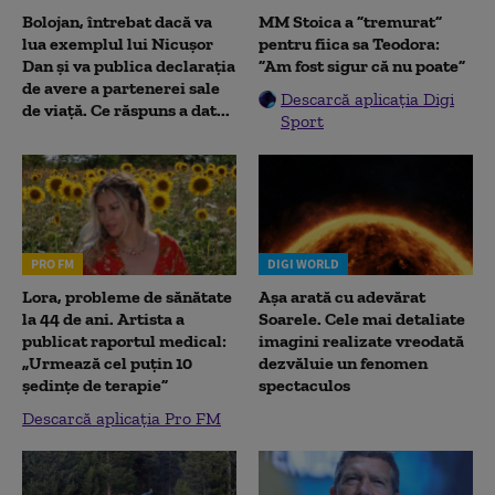
Bolojan, întrebat dacă va
MM Stoica a ”tremurat”
lua exemplul lui Nicușor
pentru fiica sa Teodora:
Dan și va publica declarația
”Am fost sigur că nu poate”
de avere a partenerei sale
Descarcă aplicația Digi
de viață. Ce răspuns a dat...
Sport
PRO FM
DIGI WORLD
Lora, probleme de sănătate
Așa arată cu adevărat
la 44 de ani. Artista a
Soarele. Cele mai detaliate
publicat raportul medical:
imagini realizate vreodată
„Urmează cel puțin 10
dezvăluie un fenomen
ședințe de terapie”
spectaculos
Descarcă aplicația Pro FM