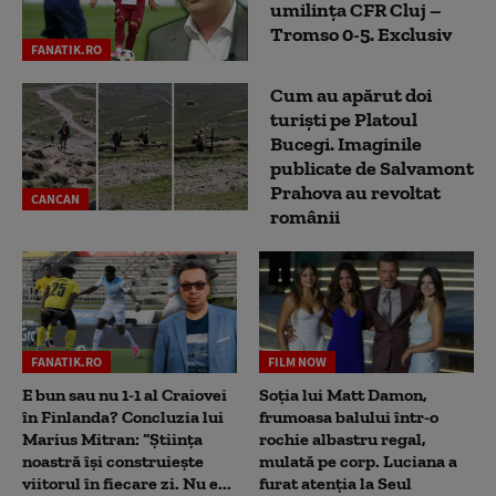
umilința CFR Cluj –
Tromso 0-5. Exclusiv
FANATIK.RO
Cum au apărut doi
turiști pe Platoul
Bucegi. Imaginile
publicate de Salvamont
Prahova au revoltat
CANCAN
românii
FANATIK.RO
FILM NOW
E bun sau nu 1-1 al Craiovei
Soția lui Matt Damon,
în Finlanda? Concluzia lui
frumoasa balului într-o
Marius Mitran: “Știința
rochie albastru regal,
noastră își construiește
mulată pe corp. Luciana a
viitorul în fiecare zi. Nu e...
furat atenția la Seul