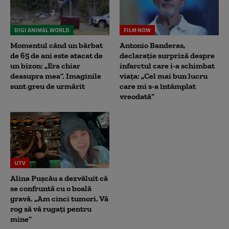
DIGI ANIMAL WORLD
FILM NOW
Momentul când un bărbat
Antonio Banderas,
de 65 de ani este atacat de
declarație surpriză despre
un bizon: „Era chiar
infarctul care i-a schimbat
deasupra mea”. Imaginile
viața: „Cel mai bun lucru
sunt greu de urmărit
care mi s-a întâmplat
vreodată”
UTV
Alina Pușcău a dezvăluit că
se confruntă cu o boală
gravă. „Am cinci tumori. Vă
rog să vă rugați pentru
mine”