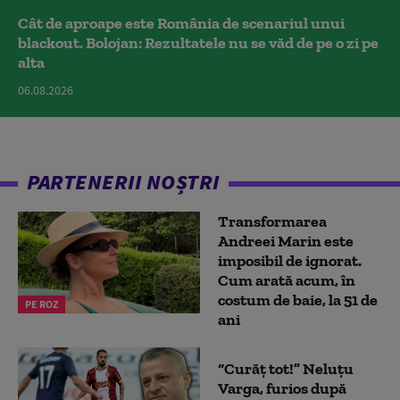
Cât de aproape este România de scenariul unui
blackout. Bolojan: Rezultatele nu se văd de pe o zi pe
alta
06.08.2026
PARTENERII NOȘTRI
Transformarea
Andreei Marin este
imposibil de ignorat.
Cum arată acum, în
costum de baie, la 51 de
PE ROZ
ani
“Curăț tot!” Neluțu
Varga, furios după