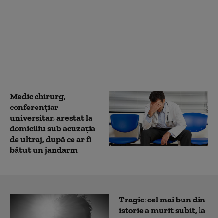
Viața de student la
Medicină, de probă.
Zeci de liceeni au
participat la școala de
vară organizată de
UMF Iași
Medic chirurg,
conferenţiar
universitar, arestat la
domiciliu sub acuzaţia
de ultraj, după ce ar fi
bătut un jandarm
Tragic: cel mai bun din
istorie a murit subit, la