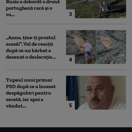
Rusia a doborât o dronă
portugheză rară și o
3
va...
„Anna, ţine-ţi prostul
acasă!”. Val de reacții
după ce un bărbat a
desenat o declarație...
4
Tupeul unui primar
PSD după ce a încasat
despăgubiri pentru
secetă, iar apoi a
5
vândut...