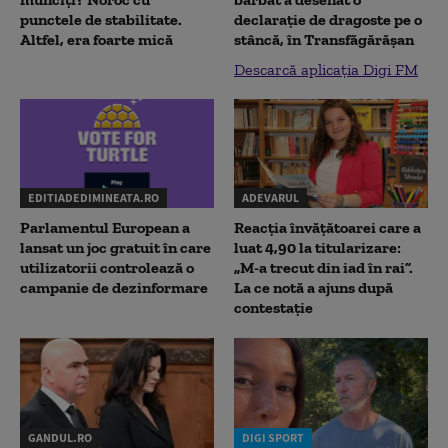
punctele de stabilitate.
declaraţie de dragoste pe o
Altfel, era foarte mică
stâncă, în Transfăgărăşan
Descarcă aplicația Digi FM
EDITIADEDIMINEATA.RO
ADEVARUL
Parlamentul European a
Reacția învățătoarei care a
lansat un joc gratuit în care
luat 4,90 la titularizare:
utilizatorii controlează o
„M-a trecut din iad în rai”.
campanie de dezinformare
La ce notă a ajuns după
contestație
GANDUL.RO
DIGI SPORT