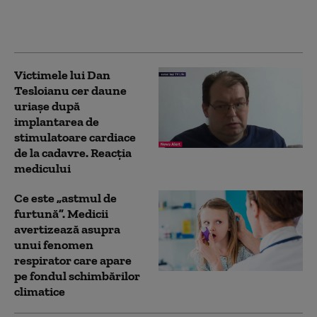
medicale și mai puţină
birocraţie
Victimele lui Dan
Tesloianu cer daune
uriaşe după
implantarea de
stimulatoare cardiace
de la cadavre. Reacția
medicului
Ce este „astmul de
furtună”. Medicii
avertizează asupra
unui fenomen
respirator care apare
pe fondul schimbărilor
climatice