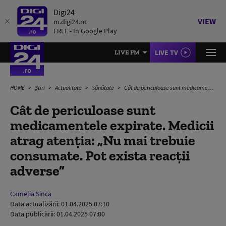
Digi24
VIEW
m.digi24.ro
FREE - In Google Play
LIVE TV
LIVE FM
HOME
Știri
Actualitate
Sănătate
Cât de periculoase sunt medicamentele expirate. Medicii atrag atenția: „Nu mai trebuie consumate. Pot exista reacții adverse”
Cât de periculoase sunt
medicamentele expirate. Medicii
atrag atenția: „Nu mai trebuie
consumate. Pot exista reacții
adverse”
Camelia Sinca
Data actualizării:
01.04.2025 07:10
Data publicării:
01.04.2025 07:00