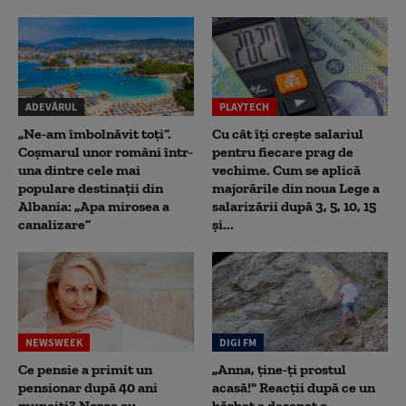
ADEVĂRUL
PLAYTECH
„Ne-am îmbolnăvit toți”.
Cu cât îți crește salariul
Coșmarul unor români într-
pentru fiecare prag de
una dintre cele mai
vechime. Cum se aplică
populare destinații din
majorările din noua Lege a
Albania: „Apa mirosea a
salarizării după 3, 5, 10, 15
canalizare”
și...
NEWSWEEK
DIGI FM
Ce pensie a primit un
„Anna, ţine-ţi prostul
pensionar după 40 ani
acasă!" Reacţii după ce un
munciți? Noroc cu
bărbat a desenat o