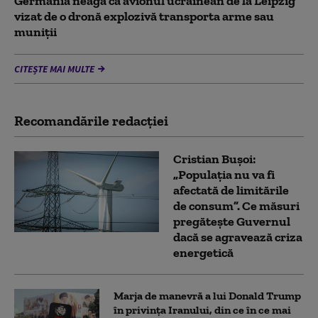
Germania neagă că avionul ucrainean de la Leipzig
vizat de o dronă explozivă transporta arme sau
muniţii
CITEȘTE MAI MULTE
Recomandările redacţiei
Cristian Bușoi:
„Populația nu va fi
afectată de limitările
de consum”. Ce măsuri
pregătește Guvernul
dacă se agravează criza
energetică
Marja de manevră a lui Donald Trump
în privința Iranului, din ce în ce mai