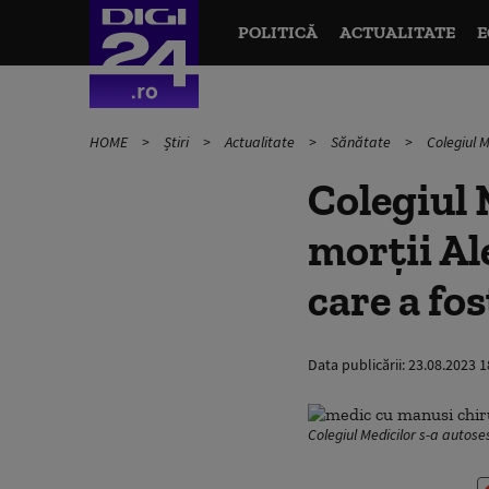
POLITICĂ
ACTUALITATE
E
HOME
Știri
Actualitate
Sănătate
Colegiul M
Colegiul 
morții Al
care a fo
Data publicării:
23.08.2023 1
Colegiul Medicilor s-a autose