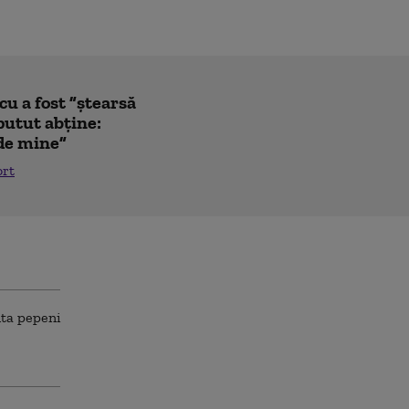
u a fost ”ștearsă
putut abține:
 de mine”
ort