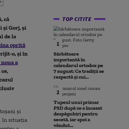
e
TOP CITITE
, că
 şi Gorj, şi
l de la
1
cina oprită
jit-o, şi în
Sărbătoare
importantă în
a noua a
calendarul ortodox pe
 ce,
7 august: Ce tradiții se
respectă și cui...
 cazul
clusiv
2
Tupeul unui primar
PSD după ce a încasat
toşani şi
despăgubiri pentru
 în situaţia
secetă, iar apoi a
vândut...
 pentru a