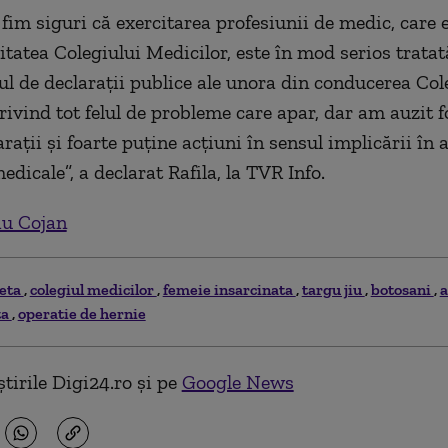
fim siguri că exercitarea profesiunii de medic, care es
itatea Colegiului Medicilor, este în mod serios trata
lul de declaraţii publice ale unora din conducerea Col
rivind tot felul de probleme care apar, dar am auzit f
raţii şi foarte puţine acţiuni în sensul implicării în
edicale”, a declarat Rafila, la TVR Info.
iu Cojan
eta
colegiul medicilor
femeie insarcinata
targu jiu
botosani
a
ta
operatie de hernie
tirile Digi24.ro și pe
Google News