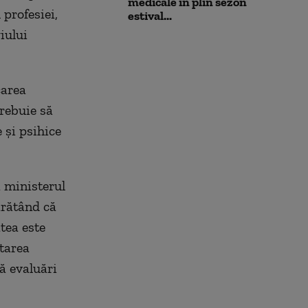
medicale în plin sezon
profesiei,
estival...
iului
carea
trebuie să
e şi psihice
a ministerul
arătând că
tea este
itarea
ă evaluări