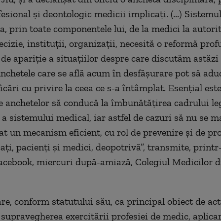
esional şi deontologic medicii implicaţi. (...) Sistemu
, prin toate componentele lui, de la medici la autorit
ecizie, instituţii, organizaţii, necesită o reformă prof
 de apariţie a situaţiilor despre care discutăm astăzi 
nchetele care se află acum în desfăşurare pot să aduc
icări cu privire la ceea ce s-a întâmplat. Esenţial est
le anchetelor să conducă la îmbunătăţirea cadrului leg
 a sistemului medical, iar astfel de cazuri să nu se ma
at un mecanism eficient, cu rol de prevenire şi de pro
aţi, pacienţi şi medici, deopotrivă”, transmite, print
acebook, miercuri după-amiază, Colegiul Medicilor d
are, conform statutului său, ca principal obiect de act
 supravegherea exercitării profesiei de medic, aplicar