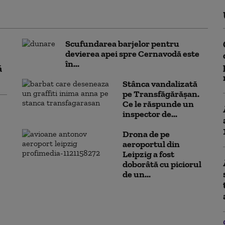
Scufundarea barjelor pentru
devierea apei spre Cernavodă este
în...
ă
Stânca vandalizată
pe Transfăgărășan.
Ce le răspunde un
inspector de...
Drona de pe
aeroportul din
Leipzig a fost
doborâtă cu piciorul
de un...