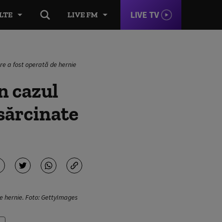
LIVE TV
LTE
LIVE FM
care a fost operată de hernie
n cazul
nsărcinate
 de hernie. Foto: GettyImages