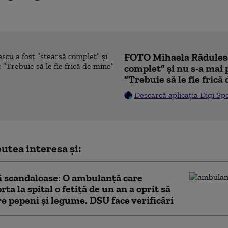
FOTO Mihaela Rădulesc
complet” și nu s-a mai 
”Trebuie să le fie frică
Descarcă aplicația Digi Sp
utea interesa și:
 scandaloase: O ambulanță care
ta la spital o fetiță de un an a oprit să
 pepeni și legume. DSU face verificări