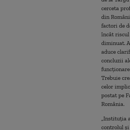
cerceta prof
din România
factori de d
încât riscul
diminuat. A
aduce clarif
concluzii a
funcţionare
Trebuie cre
celor implic
postat pe F
România.
„Instituţia 
controlul şi