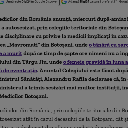
Urmărește
Digi24
în Google Discover
Adaugă
Digi24
ca sursă preferată în Googl
edicilor din România anunţă, miercuri după-amiază
-a autosesizat, prin colegiile teritoriale din Botoşani
e disciplinare cu privire la medicii implicaţi în cazu
ea „Mavromati” din Botoşani, unde
o tânără cu sar
e a murit
după ce timp de şapte ore nimeni nu a îngri
lului din Târgu Jiu, unde
o femeie gravidă în luna 
ă de eventraţie
. Anunţul Colegiului este făcut după
inistrul Sănătăţi, Alexandru Rafila declarase că, în
inisterul a trimis sesizări mai multor instituţii, in
Medicilor Botoşani.
dicilor din România, prin colegiile teritoriale din Bo
tosesizat atât în cazul decesului de la Botoşani, cât şi
Jiu, şi a declanşat din oficiu o anchetă disciplinară,