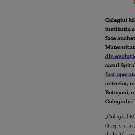
Colegiul M
instituţia s
face anchet
Maternitat
din evoluţi
cazul Spita
fost operat
anterior, m
Botoşani, m
Colegiului 
„Colegiul Me
Gorj, s-a au
de la Târgu 