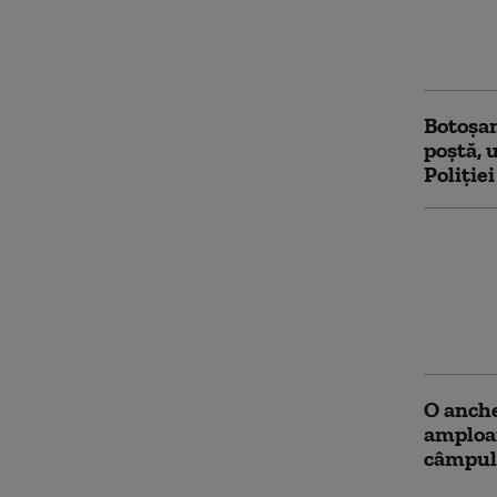
Anchet
transpo
inspect
Botoşan
poştă, 
Poliţie
Anchetă
trotinet
obiect 
nu-și a
inciden
O anche
amploar
câmpul 