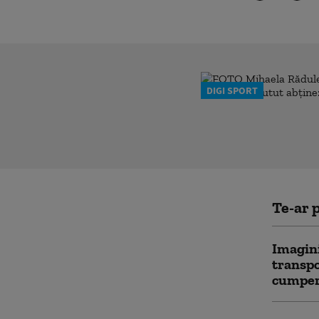
DIGI SPORT
Te-ar p
Imagini
transpor
cumpere