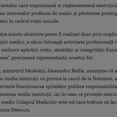
mentelor care organizează şi reglementează exerciţiul 
ea intereselor profesiei de medic şi păstrarea prestig
esii în cadrul vieţii sociale.
tre aceste obiective poate fi realizat doar prin impli
ştri medici, a căror întreagă activitate profesională 
 exclusiv apărării vieţii, sănătăţii şi integrităţii fizic
ane”, precizează reprezentanţii acestui for.
, ministrul Sănătăţii, Alexandru Rafila, anunţase că 
i multe instituţii cu privire la cazul de la Botoşani, 
priveşte funcţionarea spitalelor publice responsabilita
tremai multe instituţii, iar în ceea ce priveşte exerc
e medic Colegiul Medicilor este cel care trebuie să fac
scrie News.ro.