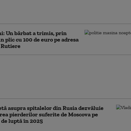
ă ANSVSA: Risc epidemiologic major, după
rtul ilegal a 92 de miei. Până la sosirea
orilor, 41 dintre ei au dispărut
i: Un bărbat a trimis, prin
un plic cu 100 de euro pe adresa
i Rutiere
 în Brăila: băiat pe
ă, lovit în cap de un
căzut din cer. Copilul
mintește nimic despre
t
tă asupra spitalelor din Rusia dezvăluie
ea pierderilor suferite de Moscova pe
de luptă în 2025