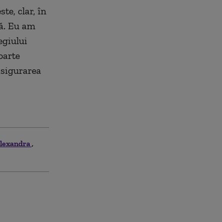
te, clar, în
tă. Eu am
egiului
oarte
 asigurarea
lexandra