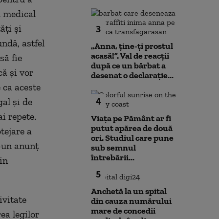
l medical
ăţi şi
3
undă, astfel
„Anna, ţine-ţi prostul
acasă!”. Val de reacții
să fie
după ce un bărbat a
ă şi vor
desenat o declarație...
e ca aceste
4
al şi de
i repete.
Viața pe Pământ ar fi
putut apărea de două
tejare a
ori. Studiul care pune
r-un anunţ
sub semnul
întrebării...
in
5
Anchetă la un spital
ivitate
din cauza numărului
mare de concedii
ea legilor