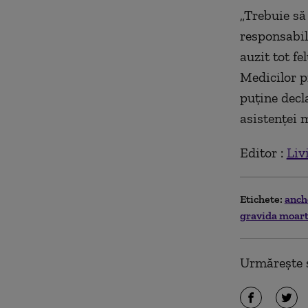
„Trebuie să 
responsabil
auzit tot fe
Medicilor p
puţine decla
asistenţei m
Editor :
Liv
Etichete:
anch
gravida moar
Urmărește ș