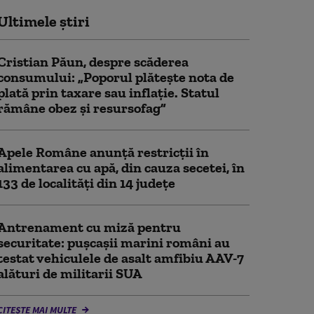
Ultimele știri
Cristian Păun, despre scăderea
consumului: „Poporul plătește nota de
plată prin taxare sau inflație. Statul
rămâne obez și resursofag”
Apele Române anunță restricţii în
alimentarea cu apă, din cauza secetei, în
133 de localităţi din 14 judeţe
Antrenament cu miză pentru
securitate: pușcașii marini români au
testat vehiculele de asalt amfibiu AAV-7
alături de militarii SUA
CITEȘTE MAI MULTE