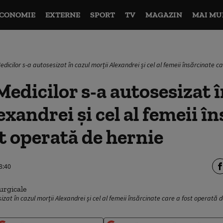
CONOMIE
EXTERNE
SPORT
TV
MAGAZIN
MAI MU
edicilor s-a autosesizat în cazul morții Alexandrei și cel al femeii însărcinate 
Medicilor s-a autosesizat î
exandrei și cel al femeii î
st operată de hernie
8:40
sizat în cazul morții Alexandrei și cel al femeii însărcinate care a fost operată