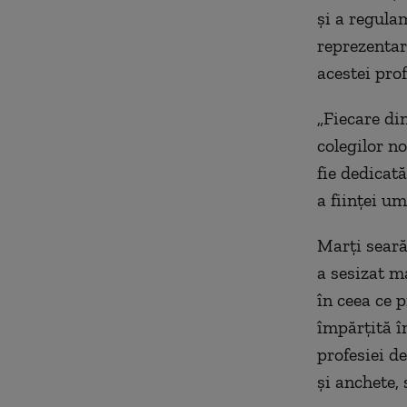
şi a regula
reprezentar
acestei prof
„Fiecare din
colegilor no
fie dedicată
a fiinţei um
Marţi seară
a sesizat ma
în ceea ce 
împărţită în
profesiei d
şi anchete, 