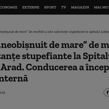
CONOMIE
EXTERNE
SPORT
TV
MAGAZIN
MAI MU
eobişnuit de mare” de morfină şi alte substanţe stupefiante la Spitalul Jude
neobişnuit de mare” de mo
tanţe stupefiante la Spital
Arad. Conducerea a încep
internă
2:42