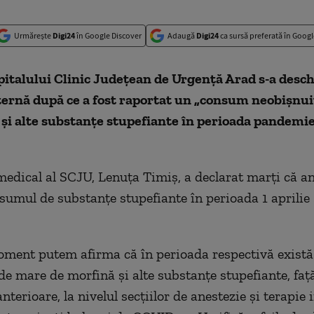
Urmărește
Digi24
în Google Discover
Adaugă
Digi24
ca sursă preferată în Googl
pitalului Clinic Judeţean de Urgenţă Arad s-a desch
ternă după ce a fost raportat un „consum neobişnui
şi alte substanţe stupefiante în perioada pandemie
medical al SCJU, Lenuţa Timiş, a declarat marţi că a
sumul de substanţe stupefiante în perioada 1 aprilie
oment putem afirma că în perioada respectivă exist
de mare de morfină şi alte substanţe stupefiante, faţ
nterioare, la nivelul secţiilor de anestezie şi terapie 