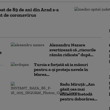
at de 89 de ani din Arad s-a
t de coronavirus
Alexandru Nazare
avertizează că „riscurile
e
rămân ridicate” după...
Turcia e forțată să ia măsuri
pentru a-și proteja navele în
Marea...
Radu Miruță: „Am
găsit cea mai
eficientă metodă
pentru doborârea...