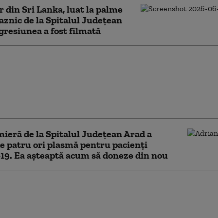
r din Sri Lanka, luat la palme
aznic de la Spitalul Județean
gresiunea a fost filmată
rat RMN de un milion
 s-a stricat de două ori
za întreruperilor de
la spitalul județean din
mieră de la Spitalul Judeţean Arad a
e patru ori plasmă pentru pacienţi
9. Ea așteaptă acum să doneze din nou
ul Spitalului Judeţean Arad, suspendat din
. Nu a raportat mai multe decese de COVID-