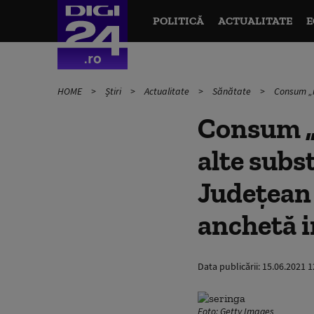
POLITICĂ
ACTUALITATE
E
HOME
Știri
Actualitate
Sănătate
Consum „n
Consum „
alte subs
Judeţean 
anchetă 
Data publicării:
15.06.2021 1
Foto: Getty Images