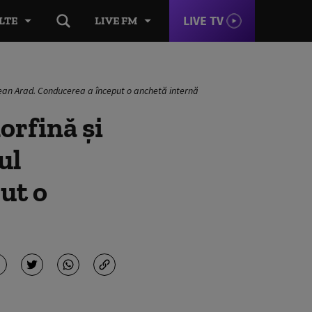
LIVE TV
LTE
LIVE FM
ţean Arad. Conducerea a început o anchetă internă
rfină şi
ul
ut o