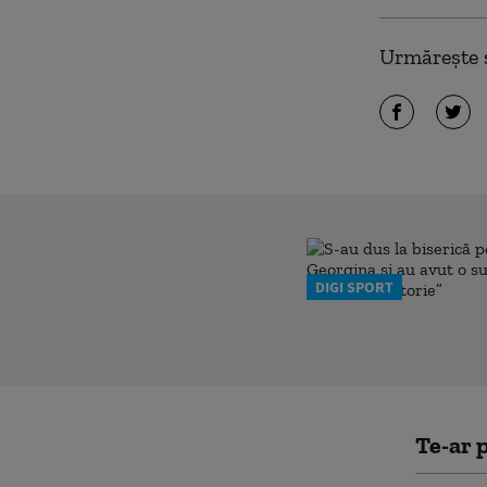
Urmărește ș
DIGI SPORT
Te-ar p