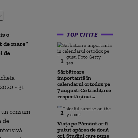
e
TOP CITITE
is o
t de mare”
i de
1
Sărbătoare
ncheta
importantă în
calendarul ortodox pe
 2020 - 31
7 august: Ce tradiții se
respectă și cui...
ă un consum
2
ă de
Viața pe Pământ ar fi
intensivă
putut apărea de două
ori. Studiul care pune