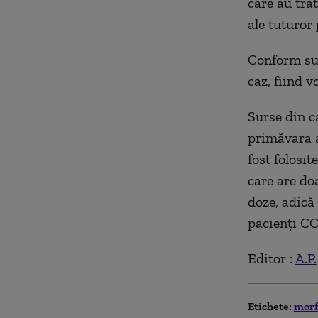
care au tra
ale tuturor
Conform sur
caz, fiind v
Surse din c
primăvara a
fost folosit
care are doa
doze, adică 
pacienţi CO
Editor :
A.P.
Etichete:
morf