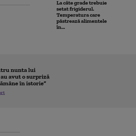
La câte grade trebuie
setat frigiderul.
Temperatura care
păstrează alimentele
în...
ntru nunta lui
 au avut o surpriză
ămâne în istorie”
ort