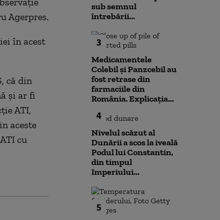
observaţie
sub semnul
ru Agerpres.
întrebării...
ei în acest
3
Medicamentele
Colebil și Panzcebil au
fost retrase din
, că din
farmaciile din
 şi ar fi
România. Explicația...
ţie ATI,
4
din aceste
Nivelul scăzut al
 ATI cu
Dunării a scos la iveală
Podul lui Constantin,
din timpul
Imperiului...
5