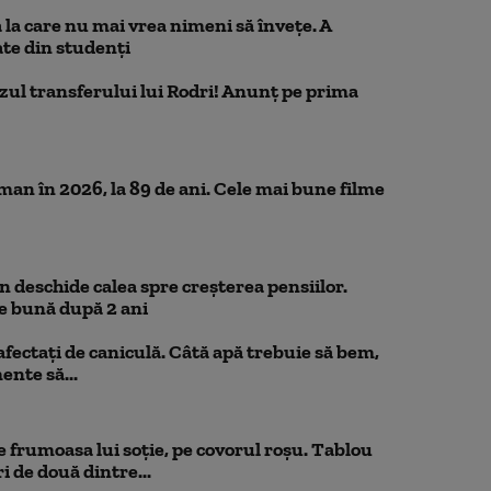
la care nu mai vrea nimeni să înveţe. A
te din studenţi
azul transferului lui Rodri! Anunț pe prima
n în 2026, la 89 de ani. Cele mai bune filme
 deschide calea spre creșterea pensiilor.
e bună după 2 ani
 afectați de caniculă. Câtă apă trebuie să bem,
mente să...
 frumoasa lui soție, pe covorul roșu. Tablou
i de două dintre...