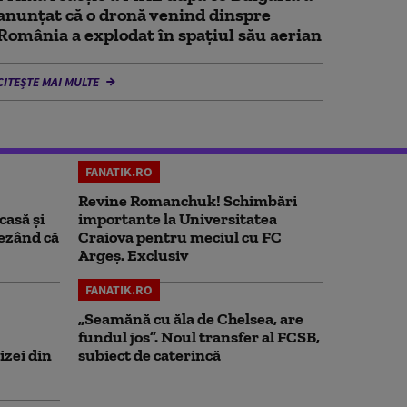
anunţat că o dronă venind dinspre
România a explodat în spaţiul său aerian
CITEȘTE MAI MULTE
FANATIK.RO
Revine Romanchuk! Schimbări
casă și
importante la Universitatea
rezând că
Craiova pentru meciul cu FC
Argeş. Exclusiv
FANATIK.RO
„Seamănă cu ăla de Chelsea, are
fundul jos”. Noul transfer al FCSB,
izei din
subiect de caterincă