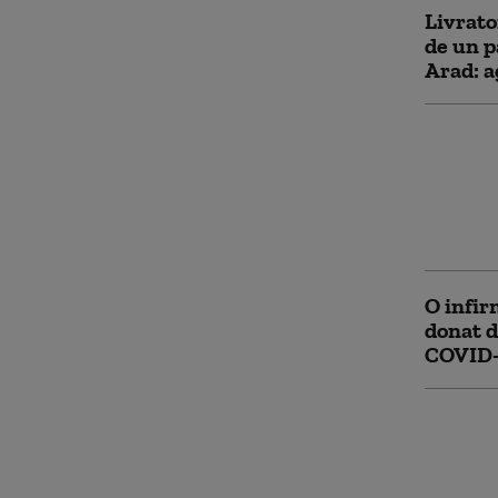
Livrato
de un p
Arad: a
Un apa
de euro
din cau
curent 
Arad
O infir
donat d
COVID-1
Manager
funcţie
19