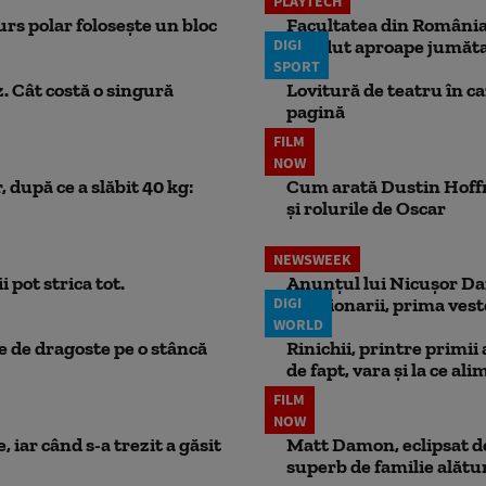
PLAYTECH
rs polar folosește un bloc
Facultatea din România 
DIGI
pierdut aproape jumăta
SPORT
. Cât costă o singură
Lovitură de teatru în c
pagină
FILM
NOW
 după ce a slăbit 40 kg:
Cum arată Dustin Hoffma
și rolurile de Oscar
NEWSWEEK
 pot strica tot.
Anunțul lui Nicușor Dan
DIGI
Pensionarii, prima vest
WORLD
ie de dragoste pe o stâncă
Rinichii, printre primii
de fapt, vara și la ce ali
FILM
NOW
 iar când s-a trezit a găsit
Matt Damon, eclipsat de
superb de familie alătur