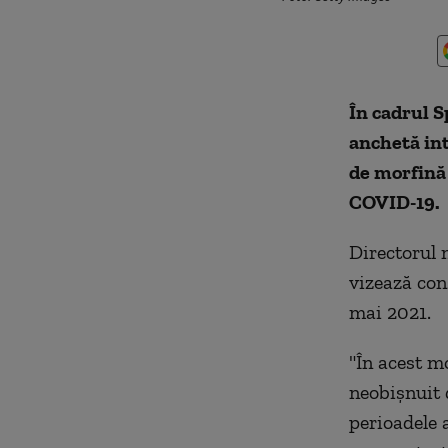
În cadrul S
anchetă in
de morfină 
COVID-19.
Directorul 
vizează con
mai 2021.
"În acest m
neobişnuit 
perioadele a