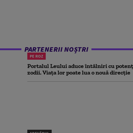
PARTENERII NOȘTRI
PE ROZ
Portalul Leului aduce întâlniri cu potenț
zodii. Viața lor poate lua o nouă direcție