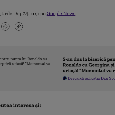
tirile Digi24.ro și pe
Google News
S-au dus la biserică pe
Ronaldo cu Georgina și
uriașă! ”Momentul va r
Descarcă aplicația Digi Sp
utea interesa și: