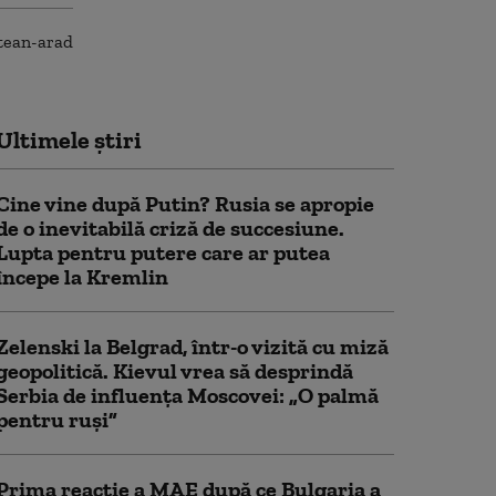
Ultimele știri
Cine vine după Putin? Rusia se apropie
de o inevitabilă criză de succesiune.
Lupta pentru putere care ar putea
începe la Kremlin
Zelenski la Belgrad, într-o vizită cu miză
geopolitică. Kievul vrea să desprindă
Serbia de influența Moscovei: „O palmă
pentru ruși”
Prima reacție a MAE după ce Bulgaria a