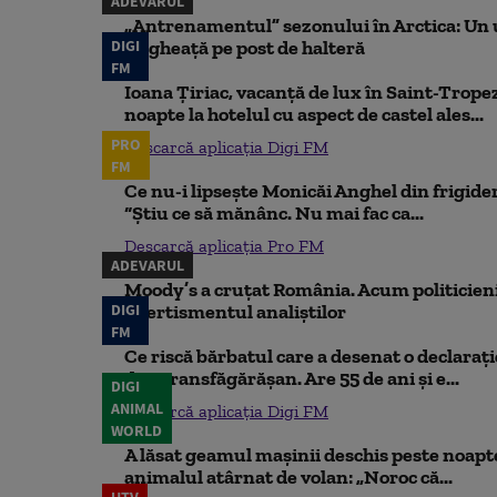
ADEVĂRUL
„Antrenamentul” sezonului în Arctica: Un u
DIGI
de gheață pe post de halteră
FM
Ioana Țiriac, vacanță de lux în Saint-Tropez
noapte la hotelul cu aspect de castel ales...
PRO
Descarcă aplicația Digi FM
FM
Ce nu-i lipsește Monicăi Anghel din frigider,
“Știu ce să mănânc. Nu mai fac ca...
Descarcă aplicația Pro FM
ADEVARUL
Moody’s a cruțat România. Acum politicienii
DIGI
Avertismentul analiștilor
FM
Ce riscă bărbatul care a desenat o declaraț
din Transfăgărășan. Are 55 de ani și e...
DIGI
ANIMAL
Descarcă aplicația Digi FM
WORLD
A lăsat geamul mașinii deschis peste noapte,
animalul atârnat de volan: „Noroc că...