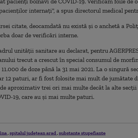
tat pacienţi bolnavi de COVID-19. Verificăm foile de 
 pacienţilor internaţi", a spus directorul medical pent
sei citate, deocamdată nu există şi o anchetă a Poliţi
orba doar de verificări interne.
adrul unităţii sanitare au declarat, pentru AGERPRES
nului trecut a crescut în special consumul de morfină
e 11.000 de doze până la 31 mai 2021. La o singură sec
r 12 paturi, ar fi fost folosite mai mult de jumătate 
de aproximativ trei ori mai multe decât la alte secţii
VID-19, care au şi mai multe paturi.
ina
spitalul județean arad
substante stupefiante