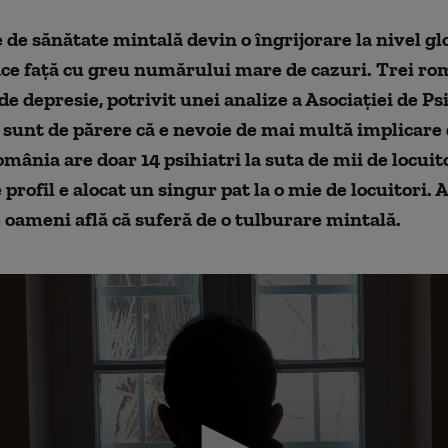
de sănătate mintală devin o îngrijorare la nivel glo
ce față cu greu numărului mare de cazuri. Trei ro
de depresie, potrivit unei analize a Asociației de Psi
i sunt de părere că e nevoie de mai multă implicare
omânia are doar 14 psihiatri la suta de mii de locuito
 profil e alocat un singur pat la o mie de locuitori. 
oameni află că suferă de o tulburare mintală.