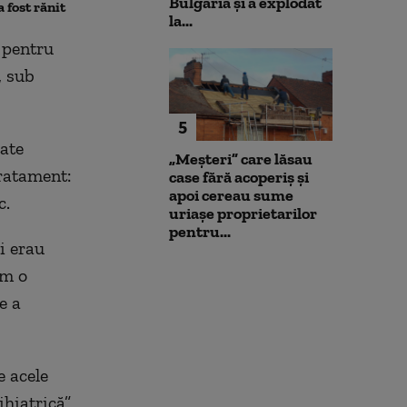
Bulgaria şi a explodat
a fost rănit
Ucraina a urcat spectaculos
„Nu a fost o pe
la...
 pentru
, sub
5
tate
„Meșteri” care lăsau
tratament:
case fără acoperiș și
apoi cereau sume
c.
uriașe proprietarilor
pentru...
i erau
am o
e a
e acele
hiatrică”,