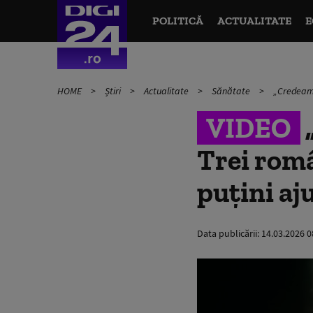
POLITICĂ
ACTUALITATE
E
HOME
Știri
Actualitate
Sănătate
„Credeam 
VIDEO
Trei româ
puțini aj
Data publicării:
14.03.2026 0