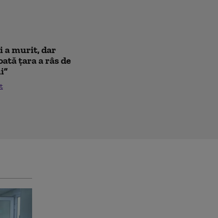
i a murit, dar
oată țara a râs de
i”
t