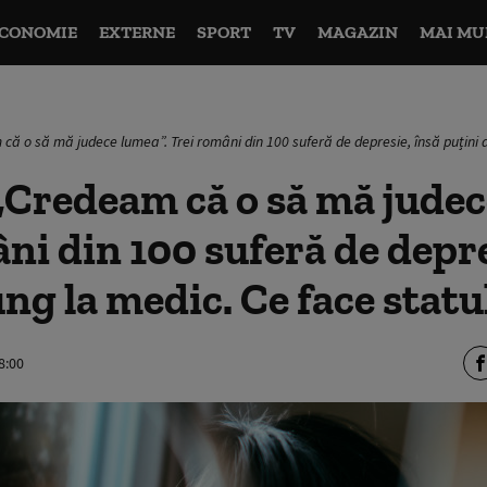
CONOMIE
EXTERNE
SPORT
TV
MAGAZIN
MAI MU
că o să mă judece lumea”. Trei români din 100 suferă de depresie, însă puțini a
„Credeam că o să mă judec
ni din 100 suferă de depre
ung la medic. Ce face statu
8:00