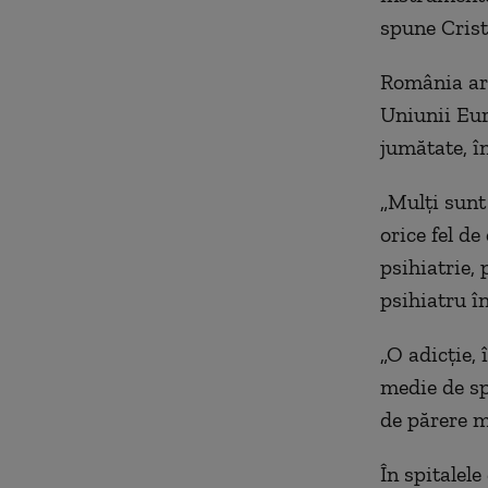
spune Crist
România are 
Uniunii Eur
jumătate, î
„Mulți sunt 
orice fel de
psihiatrie,
psihiatru în
„O adicție,
medie de sp
de părere m
În spitalel