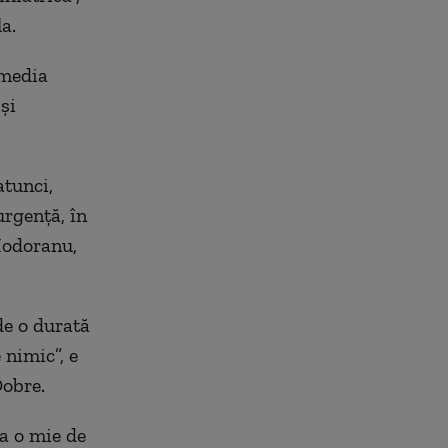
a.
 media
și
atunci,
urgență, în
Modoranu,
de o durată
 nimic”, e
Dobre.
la o mie de