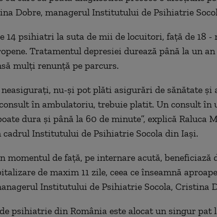
ina Dobre, managerul Institutului de Psihiatrie Socol
14 psihiatri la suta de mii de locuitori, față de 18 -
opene. Tratamentul depresiei durează până la un an 
nsă mulți renunță pe parcurs.
neasigurați, nu-și pot plăti asigurări de sănătate și 
 consult în ambulatoriu, trebuie platit. Un consult în 
 poate dura și până la 60 de minute”, explică Raluca 
 cadrul Institutului de Psihiatrie Socola din Iași.
 în momentul de față, pe internare acută, beneficiază 
italizare de maxim 11 zile, ceea ce înseamnă aproape
anagerul Institutului de Psihiatrie Socola, Cristina 
e de psihiatrie din România este alocat un singur pat 