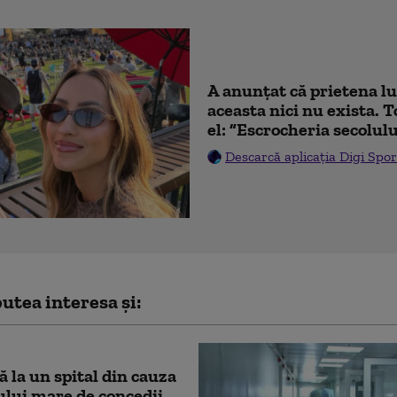
A anunțat că prietena lu
aceasta nici nu exista. T
el: ”Escrocheria secolulu
Descarcă aplicația Digi Spor
utea interesa și:
 la un spital din cauza
lui mare de concedii