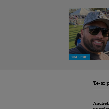
DIGI SPORT
Te-ar p
Anchetă
număru