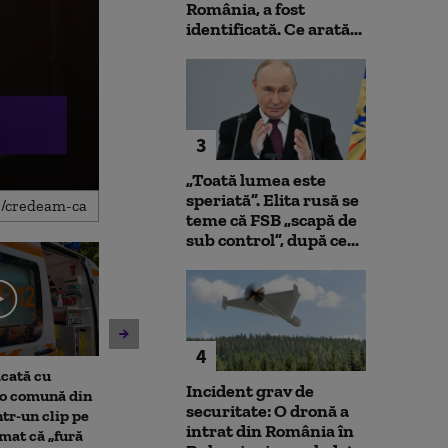
România, a fost
identificată. Ce arată...
3
„Toată lumea este
speriată”. Elita rusă se
teme că FSB „scapă de
sub control”, după ce...
4
cată cu
Topul serviciilor de
Alexandru Naz
Incident grav de
-o comună din
informații din Europa. Cum
avertizează că 
securitate: O dronă a
ntr-un clip pe
arată ierarhia țărilor cu cei
rămân ridicate
intrat din România în
rmat că „fură
mai buni spioni și de ce
rapoartele Fitc