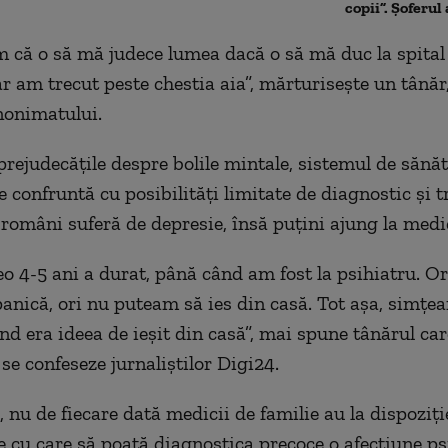
copii”. Șoferul 
 că o să mă judece lumea dacă o să mă duc la spital
ar am trecut peste chestia aia”, mărturisește un tânăr
nonimatului.
prejudecățile despre bolile mintale, sistemul de sănă
 confruntă cu posibilități limitate de diagnostic și 
 români suferă de depresie, însă puțini ajung la medi
eo 4-5 ani a durat, până când am fost la psihiatru. Or
panică, ori nu puteam să ies din casă. Tot așa, simțe
nd era ideea de ieșit din casă”, mai spune tânărul car
se confeseze jurnaliștilor Digi24.
 nu de fiecare dată medicii de familie au la dispoziți
 cu care să poată diagnostica precoce o afecțiune psi