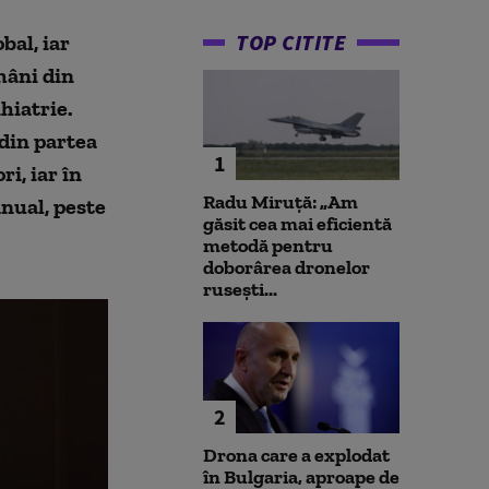
TOP CITITE
bal, iar
mâni din
hiatrie.
 din partea
1
ri, iar în
Radu Miruță: „Am
Anual, peste
găsit cea mai eficientă
metodă pentru
doborârea dronelor
rusești...
2
Drona care a explodat
în Bulgaria, aproape de