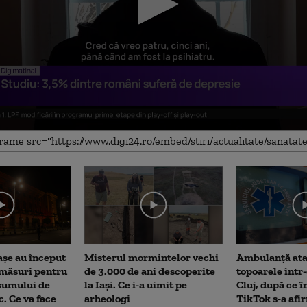
me
așe au început
Misterul mormintelor vechi
Ambulanţă ata
 măsuri pentru
de 3.000 de ani descoperite
topoarele într
sumului de
la Iași. Ce i-a uimit pe
Cluj, după ce î
c. Ce va face
arheologi
TikTok s-a afi