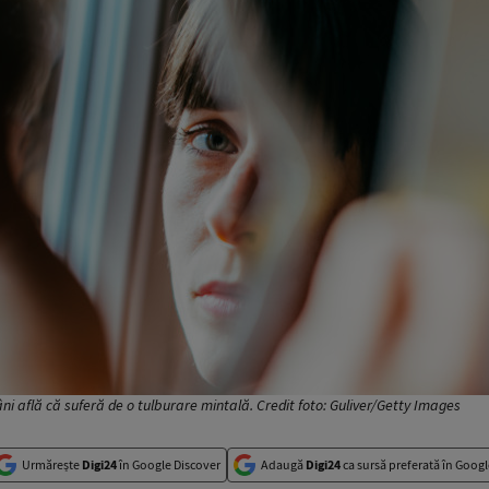
i află că suferă de o tulburare mintală. Credit foto: Guliver/Getty Images
Urmărește
Digi24
în Google Discover
Adaugă
Digi24
ca sursă preferată în Googl