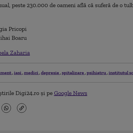
Anual, peste 230.000 de oameni află că suferă de o tul
gia Pricopi
ihai Boaru
bela Zaharia
ament
iasi
medici
depresie
spitalizare
psihiatru
institutul s
tirile Digi24.ro și pe
Google News