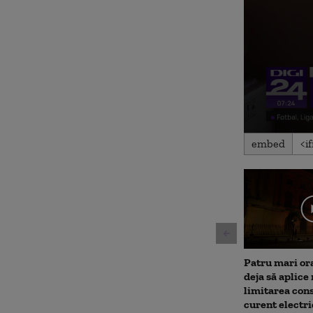
0
embed
seconds
of
1
minute,
35
seconds
Volu
90%
Patru mari or
deja să aplice
limitarea con
curent electri