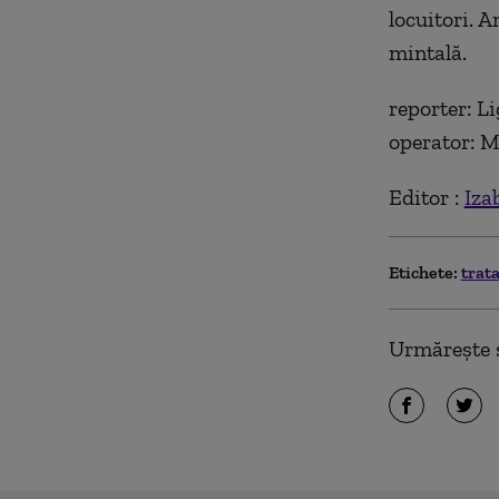
locuitori. 
mintală.
reporter: Li
operator: M
Editor :
Iza
Etichete:
trat
Urmărește ș