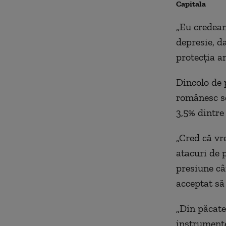
Capitala
„Eu credeam
depresie, d
protecția a
Dincolo de 
românesc se
3,5% dintre
„Cred că vr
atacuri de 
presiune câ
acceptat să 
„Din păcate,
instrumente