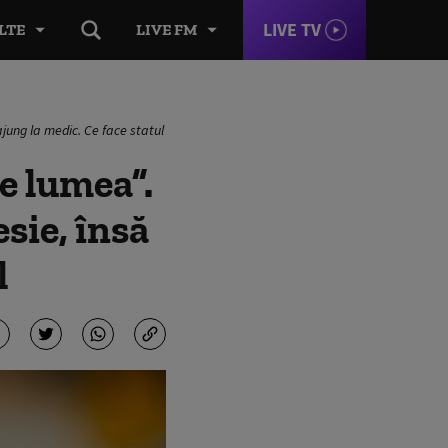
LIVE TV
LTE
LIVE FM
jung la medic. Ce face statul
e lumea”.
sie, însă
l