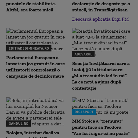
punctele de stabilitate.
declaraţie de dragoste pe o
Altfel, era foarte mică
stâncă, în Transfăgărăşan
Descarcă aplicația Digi FM
EDITIADEDIMINEATA.RO
ADEVARUL
Parlamentul European a
Reacția învățătoarei care a
lansat un joc gratuit în care
luat 4,90 la titularizare:
utilizatorii controlează o
„M-a trecut din iad în rai”.
campanie de dezinformare
La ce notă a ajuns după
contestație
DIGI SPORT
MM Stoica a ”tremurat”
GANDUL.RO
pentru fiica sa Teodora:
Bolojan, întrebat dacă va
”Am fost sigur că nu poate”