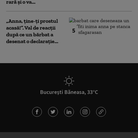
rară și o va...
„Anna, ţine-ţi prostul
acasă!”. Val de reacții
5
după ce un bărbat a
desenat o declarație...
București Băneasa, 33°C