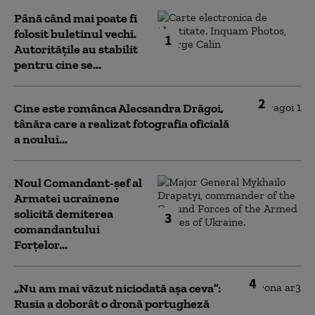
Până când mai poate fi
folosit buletinul vechi.
1
Autoritățile au stabilit
pentru cine se...
2
Cine este românca Alecsandra Drăgoi,
tânăra care a realizat fotografia oficială
a noului...
Noul Comandant-șef al
Armatei ucrainene
solicită demiterea
3
comandantului
Forțelor...
4
„Nu am mai văzut niciodată așa ceva”:
Rusia a doborât o dronă portugheză