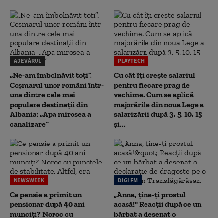
ADEVĂRUL
PLAYTECH
„Ne-am îmbolnăvit toți”.
Cu cât îți crește salariul
Coșmarul unor români într-
pentru fiecare prag de
una dintre cele mai
vechime. Cum se aplică
populare destinații din
majorările din noua Lege a
Albania: „Apa mirosea a
salarizării după 3, 5, 10, 15
canalizare”
și...
NEWSWEEK
DIGI FM
Ce pensie a primit un
„Anna, ţine-ţi prostul
pensionar după 40 ani
acasă!" Reacţii după ce un
munciți? Noroc cu
bărbat a desenat o