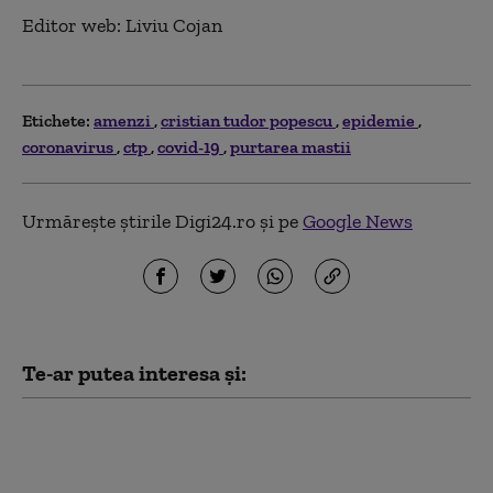
Editor web: Liviu Cojan
Etichete:
amenzi
cristian tudor popescu
epidemie
coronavirus
ctp
covid-19
purtarea mastii
Urmărește știrile Digi24.ro și pe
Google News
Te-ar putea interesa și:
Garda de Mediu: 58 de
verificări, amenzi de 1,76
milioane de lei şi o sesizare