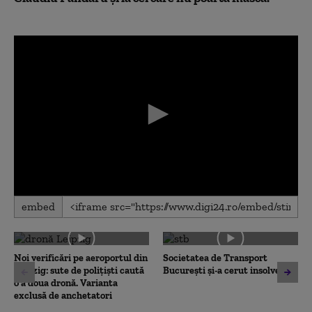
0
embed
seconds
of
0
seconds
Noi verificări pe aeroportul din
Societatea de Transport
Leipzig: sute de polițiști caută
București și-a cerut insolvența
o a doua dronă. Varianta
exclusă de anchetatori