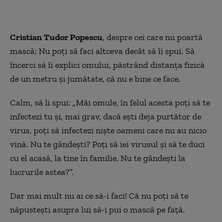
Cristian Tudor Popescu
, despre cei care nu poartă
mască: Nu poți să faci altceva decât să îi spui. Să
încerci să îi explici omului, păstrând distanța fizică
de un metru și jumătate, că nu e bine ce face.
Calm, să îi spui: „Măi omule, în felul acesta poți să te
infectezi tu și, mai grav, dacă ești deja purtător de
virus, poți să infectezi niște oameni care nu au nicio
vină. Nu te gândești? Poți să iei virusul și să te duci
cu el acasă, la tine în familie. Nu te gândești la
lucrurile astea?”.
Dar mai mult nu ai ce să-i faci! Că nu poți să te
năpustești asupra lui să-i pui o mască pe față.