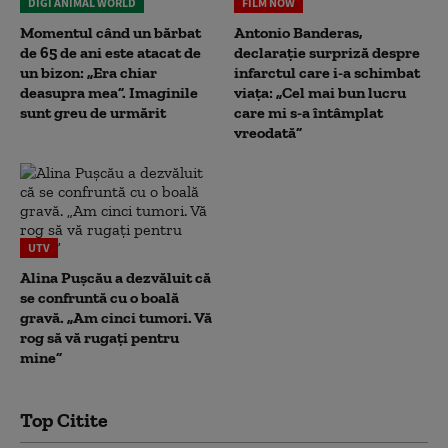
DIGI ANIMAL WORLD
FILM NOW
Momentul când un bărbat
Antonio Banderas,
de 65 de ani este atacat de
declarație surpriză despre
un bizon: „Era chiar
infarctul care i-a schimbat
deasupra mea”. Imaginile
viața: „Cel mai bun lucru
sunt greu de urmărit
care mi s-a întâmplat
vreodată”
UTV
Alina Pușcău a dezvăluit că
se confruntă cu o boală
gravă. „Am cinci tumori. Vă
rog să vă rugați pentru
mine”
Top Citite