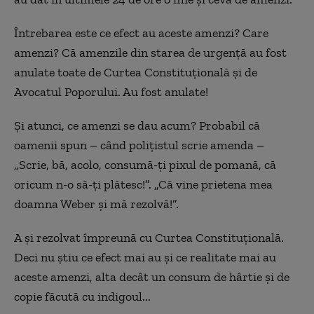
Întrebarea este ce efect au aceste amenzi? Care
amenzi? Că amenzile din starea de urgență au fost
anulate toate de Curtea Constituțională și de
Avocatul Poporului. Au fost anulate!
Și atunci, ce amenzi se dau acum? Probabil că
oamenii spun – când polițistul scrie amenda –
„Scrie, bă, acolo, consumă-ți pixul de pomană, că
oricum n-o să-ți plătesc!”. „Că vine prietena mea
doamna Weber și mă rezolvă!”.
A și rezolvat împreună cu Curtea Constituțională.
Deci nu știu ce efect mai au și ce realitate mai au
aceste amenzi, alta decât un consum de hârtie și de
copie făcută cu indigoul...