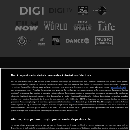
TERMENI ȘI CONDIȚII
POLITICA DE CONFIDENȚIALITATE
Nouă ne pasă ca datele tale personale să rămână confidențiale
Noi și partenerii noștri
30
stocăm și/sau accesăm informații pe dispozitivul dvs., precum identificatorii cookie unici pentru
prelucrarea datelor cu caracter personal. Puteți accepta sau gestiona alegerile dvs. făcând clic mai jos sau în orice moment, pe pagina
ABONARE DIGI TV
cu politica de confidențialitate. Aceste alegeri vor fi raportate partenerilor noștri și nu vă vor afecta navigarea.
Mai multe detalii
Noi si partenerii nostri (retelele de socializare si agentiile de publicitate partenere, precum si furnizorii nostri de servicii de date
analitice) prelucram date pentru a permite website-ului sa functioneze, pentru a personaliza continutul si anunturile publicitare
GESTIONAȚI PREFERINȚELE
afisate in functie de interesele si/sau profilul dvs., pentru a va oferi functionalitati aferente retelelor de socializare si pentru a analiza
traficul pe website. Beneficiati de drepturile prevazute de art. 15-22 din GDPR in legatura cu prelucrarea datelor cu caracter
personal. Aceste drepturi pot fi exercitate prin modalitatea indicata
aici
. Prin click pe “ACCEPT TOATE”, acceptati folosirea tuturor
CODUL DIGI24
Tehnologiilor de tip Cookie, care implica inclusiv acceptul dvs. cu privire la stocarea/accesarea informatiilor de catre Vendor-ii cu
care colaboram. Prin click pe “VREAU SA MODIFIC SETARILE INDIVIDUAL” puteti schimba preferintele in mod individual, mai
putin cele legate de cookie strict necesare pentru functionarea website-ului.
CAMERE WEB
Atât noi, cât și partenerii noștri prelucrăm datele pentru a oferi:
CONTACT/INFO
Stocarea și/sau accesarea informațiilor de pe un dispozitiv. Utilizarea profilurilor pentru selectarea conținutului personalizat.
Dezvoltarea și îmbunătățirea serviciilor. Măsurarea performanței reclamelor. Utilizarea profilurilor pentru selectarea publicității