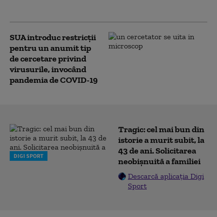
incitat la violență
SUA introduc restricții
pentru un anumit tip
de cercetare privind
virusurile, invocând
pandemia de COVID-19
Tragic: cel mai bun din
istorie a murit subit, la
43 de ani. Solicitarea
DIGI SPORT
neobișnuită a familiei
Descarcă aplicația Digi
Sport