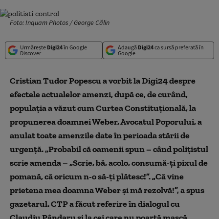
Foto: Inquam Photos / George Călin
Urmărește
Digi24
în Google
Adaugă
Digi24
ca sursă preferată în
Discover
Google
Cristian Tudor Popescu a vorbit la Digi24 despre
efectele actualelor amenzi, după ce, de curând,
populația a văzut cum Curtea Constituțională, la
propunerea doamnei Weber, Avocatul Poporului, a
anulat toate amenzile date în perioada stării de
urgență. „Probabil că oamenii spun – când polițistul
scrie amenda – „Scrie, bă, acolo, consumă-ți pixul de
pomană, că oricum n-o să-ți plătesc!”. „Că vine
prietena mea doamna Weber și mă rezolvă!”, a spus
gazetarul. CTP a făcut referire în dialogul cu
Claudiu Pândaru și la cei care nu poartă mască.