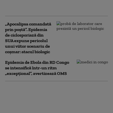
penală în doar 48 de ore de
control pe litoral
„Apocalipsa comandată
prin poștă”. Epidemia
de ciclosporiază din
SUA expune pericolul
unui viitor scenariu de
coșmar: atacul biologic
Epidemia de Ebola din RD Congo
se intensifică într-un ritm
„excepţional”, avertizează OMS
Amenzi de peste 2.000
lei după incidentele de
la protestul oierilor.
Jandarmeria: Au fost
aruncate obiecte și s-a