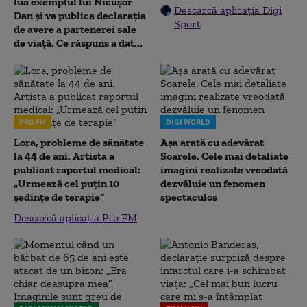
lua exemplul lui Nicușor
Descarcă aplicația Digi
Dan și va publica declarația
Sport
de avere a partenerei sale
de viață. Ce răspuns a dat...
PRO FM
DIGI WORLD
Lora, probleme de sănătate
Așa arată cu adevărat
la 44 de ani. Artista a
Soarele. Cele mai detaliate
publicat raportul medical:
imagini realizate vreodată
„Urmează cel puțin 10
dezvăluie un fenomen
ședințe de terapie”
spectaculos
Descarcă aplicația Pro FM