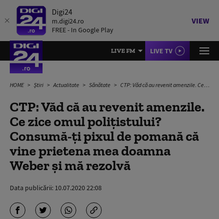
Digi24
VIEW
m.digi24.ro
FREE - In Google Play
LIVE TV
LIVE FM
HOME
Știri
Actualitate
Sănătate
CTP: Văd că au revenit amenzile. Ce zice omul polițistului? Consumă-ți pixul de pomană că vine prietena mea doamna Weber și mă rezolvă
CTP: Văd că au revenit amenzile.
Ce zice omul polițistului?
Consumă-ți pixul de pomană că
vine prietena mea doamna
Weber și mă rezolvă
Data publicării:
10.07.2020 22:08