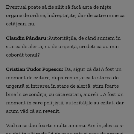
Eventual poate să fie silit să facă asta de niște
organe de ordine, îndreptățite, dar de către mine ca
cetățean, nu.
Claudiu Pândaru:
Autoritățile, de când suntem în
starea de alertă, nu de urgență, credeți că au mai
coborât tonul?
Cristian Tudor Popescu:
Da, sigur că da! A fost un
moment de ezitare, după renunțarea la starea de
urgență și intrarea în stare de alertă, știm foarte
bine în ce condiții, cu câte ezitări, aiureli... A fost un
moment în care polițiștii, autoritățile au ezitat, dar
acum văd că au revenit.
Văd că se dau foarte multe amenzi. Am înțeles că s-
au dat în ultimele 24 de ore o mie și ceva de amenzi.