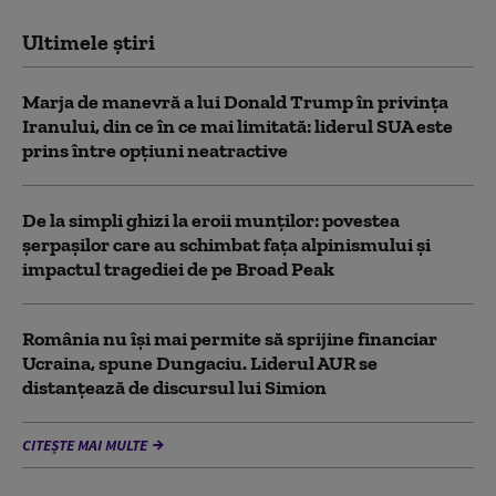
Ultimele știri
Marja de manevră a lui Donald Trump în privința
Iranului, din ce în ce mai limitată: liderul SUA este
prins între opțiuni neatractive
De la simpli ghizi la eroii munților: povestea
șerpașilor care au schimbat fața alpinismului și
impactul tragediei de pe Broad Peak
România nu își mai permite să sprijine financiar
Ucraina, spune Dungaciu. Liderul AUR se
distanțează de discursul lui Simion
CITEȘTE MAI MULTE