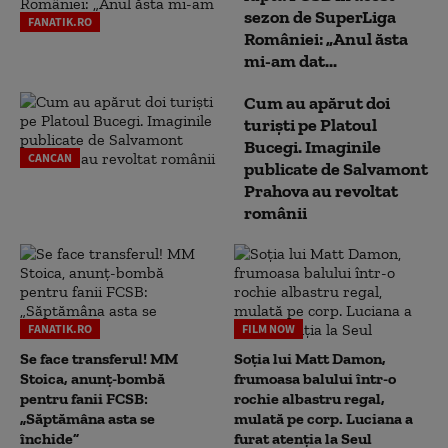
sezon de SuperLiga
FANATIK.RO
României: „Anul ăsta
mi-am dat...
Cum au apărut doi
turiști pe Platoul
Bucegi. Imaginile
CANCAN
publicate de Salvamont
Prahova au revoltat
românii
FANATIK.RO
FILM NOW
Se face transferul! MM
Soția lui Matt Damon,
Stoica, anunț-bombă
frumoasa balului într-o
pentru fanii FCSB:
rochie albastru regal,
„Săptămâna asta se
mulată pe corp. Luciana a
închide”
furat atenția la Seul