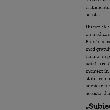
tratamentul
acesta.
Nu pot să s
un medicame
România car
mod gratuit
tânără, în 
adică 10% C
moment în v
statul româ
sumă ar fi 
aceasta, dar
„Subiec