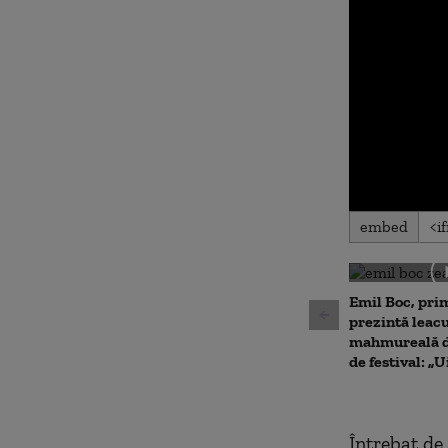
0
embed
seconds
of
0
seconds
Volu
90%
Emil Boc, prim
prezintă leac
mahmureală d
de festival: „U
Întrebat de