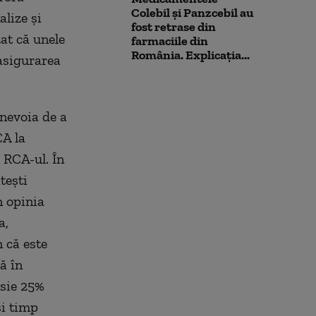
Colebil și Panzcebil au
lize și
fost retrase din
zat că unele
farmaciile din
România. Explicația...
 asigurarea
nevoia de a
CA la
 RCA-ul. În
tești
n opinia
a,
n că este
ă în
sie 25%
și timp