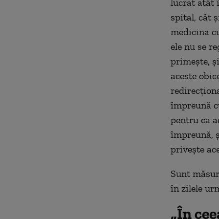
lucrat atât 
spital, cât 
medicina cu
ele nu se re
primește, ș
aceste obice
redirecțion
împreună cu
pentru ca a
împreună, 
privește ac
Sunt măsuri
în zilele u
„În cee