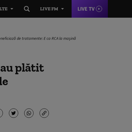
LIVE TV
LTE
LIVE FM
beneficiază de tratamente: E ca RCA la mașină
au plătit
de