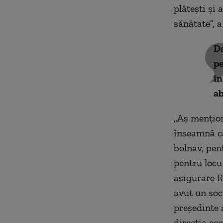
plătești și
sănătate”, 
Da
pe
în
ab
„Aș mențion
înseamnă că
bolnav, pen
pentru locu
asigurare R
avut un șoc
președinte 
direcția ec