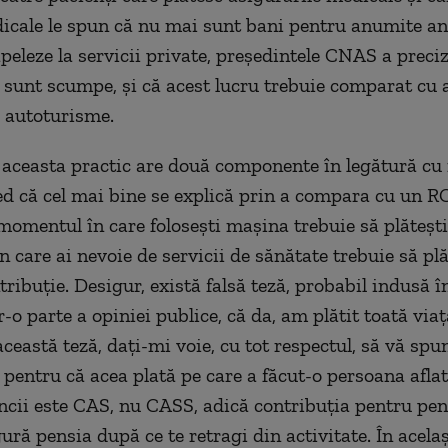
icale le spun că nu mai sunt bani pentru anumite ana
apeleze la servicii private, președintele CNAS a preci
i sunt scumpe, și că acest lucru trebuie comparat cu
 autoturisme.
 aceasta practic are două componente în legătură cu 
red că cel mai bine se explică prin a compara cu un R
momentul în care folosești mașina trebuie să plătești
 care ai nevoie de servicii de sănătate trebuie să plă
ribuție. Desigur, există falsă teză, probabil indusă î
r-o parte a opiniei publice, că da, am plătit toată viaț
ceastă teză, dați-mi voie, cu tot respectul, să vă spu
 pentru că acea plată pe care a făcut-o persoana aflat
ii este CAS, nu CASS, adică contribuția pentru pen
gură pensia după ce te retragi din activitate. În acela