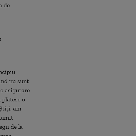
a de
e
ncipiu
ând nu sunt
 o asigurare
 plătesc o
Știți, am
numit
gii de la
semna