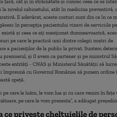
în țară, cât și în străinătate și cunosc ceea ce se întâ
și la nivelul cabinetului, atât în medicina preventivă, c
rativă. E adevărat, aceste costuri sunt din ce în ce m
găsesc în percepția pacientului vizavi de serviciile pe
i există și ceea ce ați menționat dumneavoastră, aces
iuri pe care le practică unii dintre colegii noștri de
are a pacienților de la public la privat. Suntem deter
 premierul, și îl avem ca partener și pe ministrul Să
ceste entități - CNAS și Ministerul Sănătății să lucre
și împreună cu Guvernul României să punem ordine î
eastă speță.
 pe care le luăm, le vom lua și cu care venim în fața
rmătoare, pe care le vom prezenta”, a adăugat președi
a ce privește cheltuielile de pers