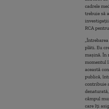
cadrele med
trebuie să 
investigați
RCA pentru
„Întrebarea
plăti. Eu c
mașină. În 
momentul în
această cont
publică, înt
contribuie a
denaturată,
câmpul munc
care îți asi