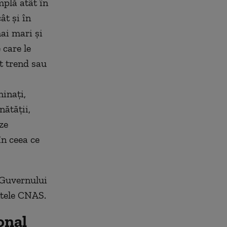
mplă atât în
ât și în
ai mari și
 care le
t trend sau
minați,
nătății,
ze
n ceea ce
 Guvernului
ntele CNAS.
onal