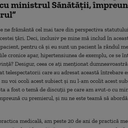
 cu ministrul Sănătății, împreun
rul”
ce ne frământă cel mai tare din perspectiva statutulu
cestei țări. Deci, inclusiv pe mine mă includ în aceast
 pacient, pentru că și eu sunt un pacient la rândul me
olile cronice apar, hipertensiunea de exemplu, ce se î
vință? Desigur, ceea ce ați menționat dumneavoastră 
t telespectatorii care au adresat această întrebare e
 nu voi ocoli acest subiect și nu l-am ocolit acest subi
ta a fost o temă de discuții pe care am avut-o cu min
împreună cu premierul, și nu ne este teamă să abord
practica medicală, am peste 20 de ani de practică me