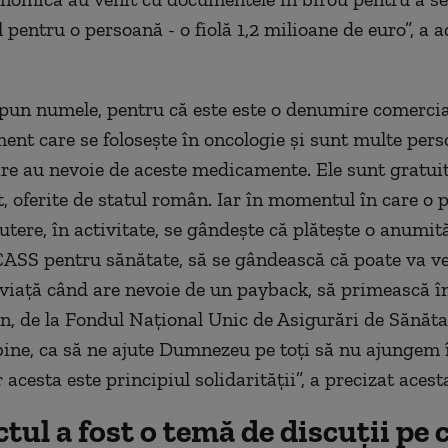
 pentru o persoană - o fiolă 1,2 milioane de euro”, a 
pun numele, pentru că este este o denumire comercial
nt care se folosește în oncologie și sunt multe pers
e au nevoie de aceste medicamente. Ele sunt gratuite
, oferite de statul român. Iar în momentul în care o 
putere, în activitate, se gândește că plătește o anumi
ASS pentru sănătate, să se gândească că poate va v
iață când are nevoie de un payback, să primească în
n, de la Fondul Național Unic de Asigurări de Sănăta
bine, ca să ne ajute Dumnezeu pe toți să nu ajungem î
 acesta este principiul solidarității”, a precizat acest
tul a fost o temă de discuții pe