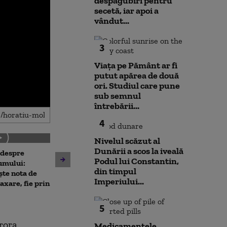
despăgubiri pentru
secetă, iar apoi a
vândut...
3
Viața pe Pământ ar fi
putut apărea de două
ori. Studiul care pune
sub semnul
întrebării...
4
Nivelul scăzut al
Dunării a scos la iveală
 despre
Antrenament cu miză:
Podul lui Constantin,
10 luni de la ex
umului:
pușcașii marini români au
din timpul
Rahova: Oameni
ște nota de
testat vehiculele de asalt
Imperiului...
așteaptă să intr
taxare, fie prin
amfibiu AAV-7 alături de
Primarul Cipri
militarii SUA
„Am comandat 
5
ărora
Medicamentele