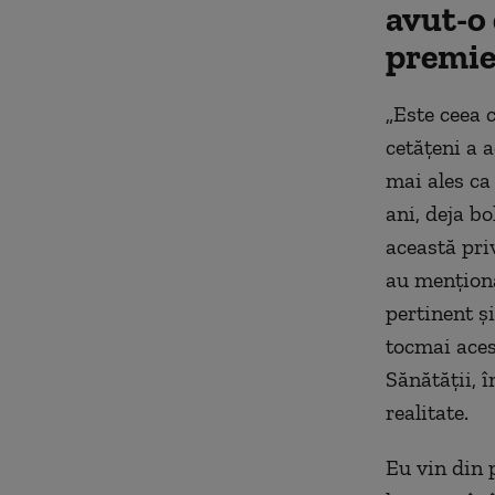
avut-o
premie
„Este ceea 
cetățeni a a
mai ales ca
ani, deja b
această pri
au menționa
pertinent și
tocmai aces
Sănătății, 
realitate.
Eu vin din 