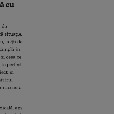
ă cu
i de
ă situație,
u, la 46 de
ntâmplă în
și ceea ce
ste perfect
ect, și
istrul
ăm această
dicală, am