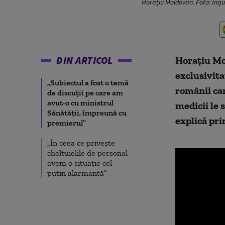
Horațiu Moldovan. Foto: Inq
DIN ARTICOL
Horațiu Mol
exclusivita
„Subiectul a fost o temă
românii car
de discuții pe care am
avut-o cu ministrul
medicii le 
Sănătății, împreună cu
explică pr
premierul”
„În ceea ce privește
cheltuielile de personal
avem o situație cel
puțin alarmantă”