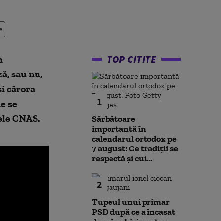
e
TOP CITITE
n
ă, sau nu,
și cărora
1
ne se
ele CNAS.
Sărbătoare
importantă în
calendarul ortodox pe
7 august: Ce tradiții se
respectă și cui...
2
Tupeul unui primar
PSD după ce a încasat