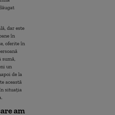
adăugat
ă, dar este
oane în
, oferite în
persoană
tă sumă,
eni un
apoi de la
te această
n situația
a.
 care am