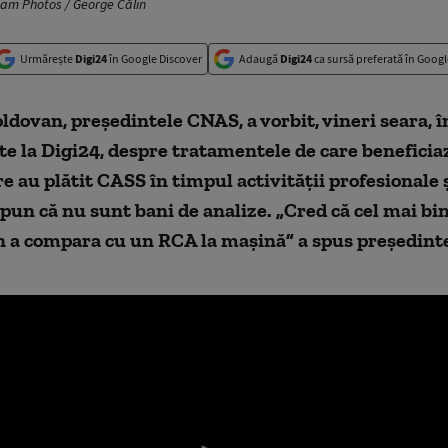
uam Photos / George Călin
Urmărește
Digi24
în Google Discover
Adaugă
Digi24
ca sursă preferată în Googl
dovan, președintele CNAS, a vorbit, vineri seara, î
te la Digi24, despre tratamentele de care beneficiaz
e au plătit CASS în timpul activității profesionale 
spun că nu sunt bani de analize. „Cred că cel mai bi
in a compara cu un RCA la mașină” a spus președint