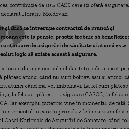
 acea contribuție de 10% CASS care îți oferă asigurare
a declarat Horațiu Moldovan.
r și dacă se întrerupe contractul de muncă și
rsoana este la pensie, practic trebuie să beneficiez
 continuare de asigurări de sănătate și atunci este
solut logic să existe această asigurare.
a încă o dată principiul solidarității, adică acest pri
 plătesc atunci când nu sunt bolnav, sau și atunci c
tru atunci când mă voi îmbolnăvi. La fel cum plătesc
ință, la fel cum plătesc o asigurare CASCO, la fel cum
CA. Iar exemplul puternic vine în momentul de față. 
 în momentul în care în primele zile în care am fost 
al Casei Naționale de Asigurări de Sănătate, când cole
onomică au venit cu documentele în birou pentru a 