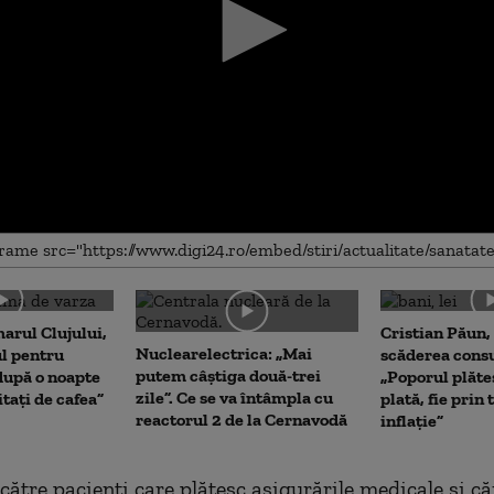
me
arul Clujului,
Cristian Păun,
Nuclearelectrica: „Mai
ul pentru
scăderea cons
putem câștiga două-trei
upă o noapte
„Poporul plăte
zile”. Ce se va întâmpla cu
itați de cafea”
plată, fie prin 
reactorul 2 de la Cernavodă
inflație”
 către pacienți care plătesc asigurările medicale și c