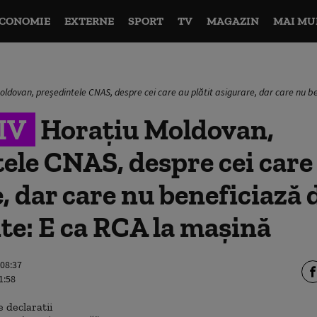
CONOMIE
EXTERNE
SPORT
TV
MAGAZIN
MAI MU
oldovan, președintele CNAS, despre cei care au plătit asigurare, dar care nu 
IV
Horațiu Moldovan,
ele CNAS, despre cei care 
, dar care nu beneficiază 
e: E ca RCA la mașină
 08:37
1:58