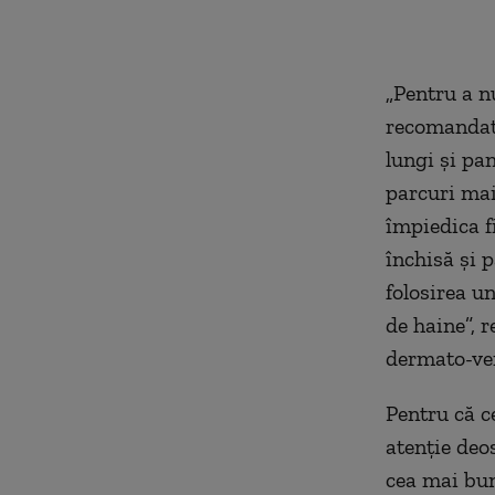
„Pentru a nu
recomandat 
lungi şi pan
parcuri mai
împiedica fi
închisă şi 
folosirea u
de haine”, 
dermato-ven
Pentru că c
atenţie deos
cea mai bun