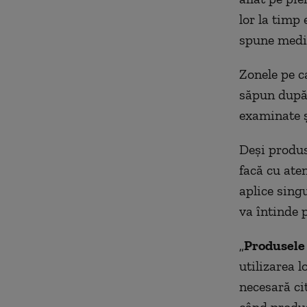
lor la timp 
spune medi
Zonele pe ca
săpun după 
examinate şi
Deşi produs
facă cu aten
aplice singu
va întinde p
„
Produsele
utilizarea l
necesară cit