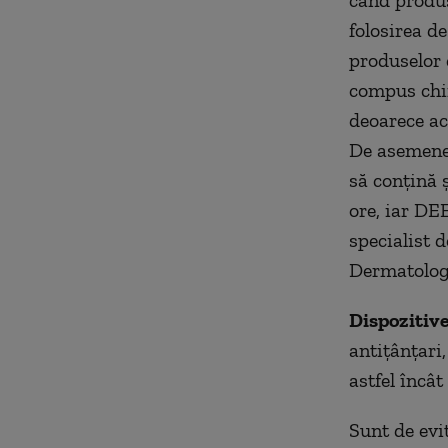
când produs
folosirea de
produselor
compus chim
deoarece ace
De asemenea
să conţină 
ore, iar DE
specialist 
Dermatolog
Dispozitive
antiţânţari,
astfel încât
Sunt de evi