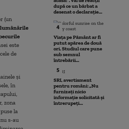
acasă!”. Val de reacții
după ce un bărbat a
desenat o declarație...
or (un
4
lumânările
 becurile
Viața pe Pământ ar fi
putut apărea de două
sei este
ori. Studiul care pune
cele de
sub semnul
întrebării...
5
ainele şi
SRI, avertisment
ele, în
pentru români: „Nu
furnizați nicio
capului,
informație solicitată și
r, zona
întrerupeți...
 puse la
 nu s-au
 eliminarea