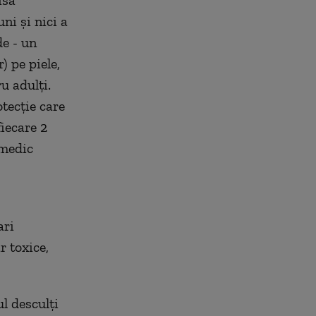
isă
ni şi nici a
e - un
) pe piele,
u adulţi.
tecţie care
fiecare 2
 medic
ari
r toxice,
l desculţi