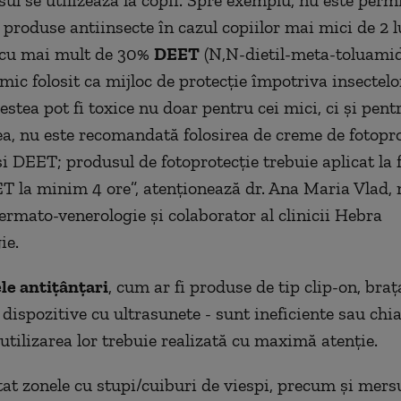
ul se utilizează la copii. Spre exemplu, nu este perm
 produse antiinsecte în cazul copiilor mai mici de 2 lu
 cu mai mult de 30%
DEET
(N,N-dietil-meta-toluamid
ic folosit ca mijloc de protecţie împotriva insectelor
stea pot fi toxice nu doar pentru cei mici, ci şi pentr
, nu este recomandată folosirea de creme de fotopro
şi DEET; produsul de fotoprotecţie trebuie aplicat la 
ET la minim 4 ore”, atenţionează dr. Ana Maria Vlad,
dermato-venerologie şi colaborator al clinicii Hebra
ie.
le antiţânţari
, cum ar fi produse de tip clip-on, braţ
 dispozitive cu ultrasunete - sunt ineficiente sau chia
 utilizarea lor trebuie realizată cu maximă atenţie.
tat zonele cu stupi/cuiburi de viespi, precum şi mersu