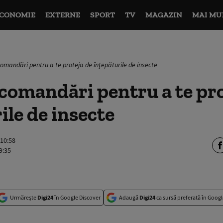
CONOMIE
EXTERNE
SPORT
TV
MAGAZIN
MAI MU
comandări pentru a te proteja de înţepăturile de insecte
comandări pentru a te pro
ile de insecte
 10:58
9:35
Urmărește
Digi24
în Google Discover
Adaugă
Digi24
ca sursă preferată în Googl