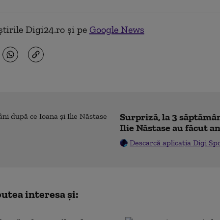
tirile Digi24.ro și pe
Google News
Surpriză, la 3 săptămân
Ilie Năstase au făcut a
Descarcă aplicația Digi Sp
utea interesa și: