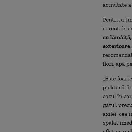
activitate a
Pentru a ţin
curent de a
cu lămâiţă,
exterioare
recomandată
flori, apa p
„Este foart
pielea să fi
cazul în car
gâtul, prec
axilei, cea 
spălat imed
aflat pe pie