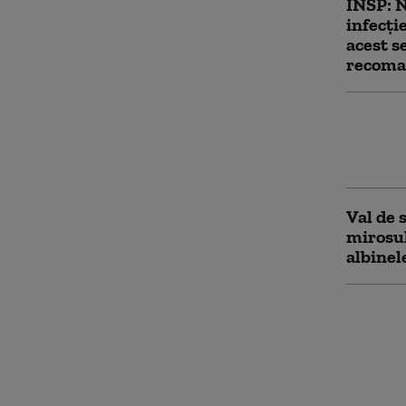
INSP: 
infecţi
acest s
recoman
Autorit
cu viru
medici
Val de 
mirosul
albinel
Țânțari
întâmpl
„Sunt m
pot să n
categor