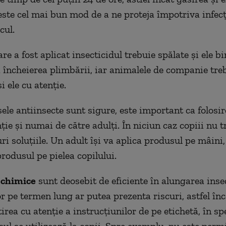
este cel mai bun mod de a ne proteja împotriva infecţi
cul.
re a fost aplicat insecticidul trebuie spălate şi ele b
încheierea plimbării, iar animalele de companie tre
 ele cu atenţie.
ele antiinsecte sunt sigure, este important ca folosir
ţie şi numai de către adulţi. În niciun caz copiii nu t
ri soluţiile. Un adult îşi va aplica produsul pe mâini
rodusul pe pielea copilului.
 chimice
sunt deosebit de eficiente în alungarea insec
or pe termen lung ar putea prezenta riscuri, astfel înc
irea cu atenţie a instrucţiunilor de pe etichetă, în sp