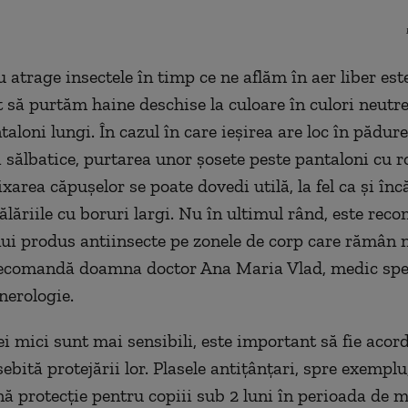
 atrage insectele în timp ce ne aflăm în aer liber est
să purtăm haine deschise la culoare în culori neutr
taloni lungi. În cazul în care ieşirea are loc în pădur
 sălbatice, purtarea unor şosete peste pantaloni cu ro
xarea căpuşelor se poate dovedi utilă, la fel ca şi în
pălăriile cu boruri largi. Nu în ultimul rând, este re
nui produs antiinsecte pe zonele de corp care rămân 
recomandă doamna doctor Ana Maria Vlad, medic spec
erologie.
ei mici sunt mai sensibili, este important să fie acor
ebită protejării lor. Plasele antiţânţari, spre exemplu,
ă protecţie pentru copiii sub 2 luni în perioada de