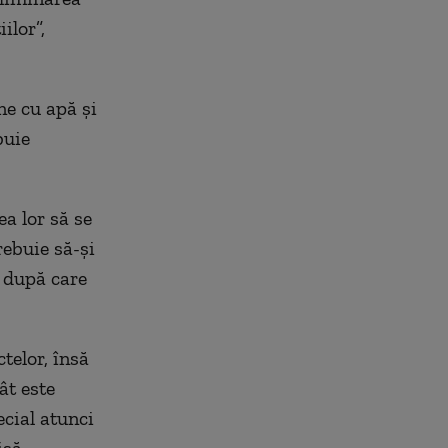
ilor”,
ine cu apă şi
buie
ea lor să se
rebuie să-şi
, după care
telor, însă
ât este
ecial atunci