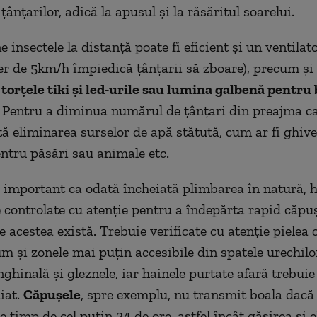
 ţânţarilor, adică la apusul şi la răsăritul soarelui.
e insectele la distanţă poate fi eficient şi un ventilat
er de 5km/h împiedică ţânţarii să zboare), precum şi
 torţele tiki şi led-urile sau lumina galbenă pentru
. Pentru a diminua numărul de ţânţari din preajma ca
 eliminarea surselor de apă stătută, cum ar fi ghive
entru păsări sau animale etc.
e important ca odată încheiată plimbarea în natură, h
e controlate cu atenţie pentru a îndepărta rapid căpuş
e acestea există. Trebuie verificate cu atenţie pielea 
um şi zonele mai puţin accesibile din spatele urechilo
inghinală şi gleznele, iar hainele purtate afară trebuie
iat.
Căpuşele
, spre exemplu, nu transmit boala dacă
le timp de cel puţin 24 de ore, astfel încât găsirea şi