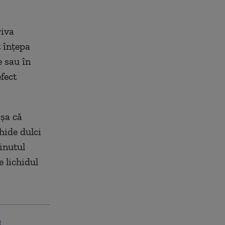
iva
t înţepa
e sau în
efect
aşa că
hide dulci
inutul
e lichidul
e