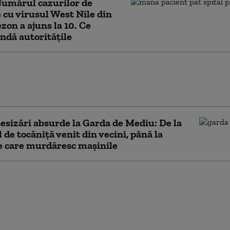
Numărul cazurilor de
e cu virusul West Nile din
ezon a ajuns la 10. Ce
dă autoritățile
ățile din sănătate anunță opt cazuri de infecție
sul West Nile în doar două luni. Recomandările
lor
sesizări absurde la Garda de Mediu: De la
 de tocăniță venit din vecini, până la
e care murdăresc mașinile
i nu înțeapă la
are oamenii. Medic:
ai mulți factori care
e facă atractivi”. Ce
ie este mai expusă