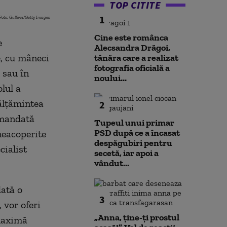
TOP CITITE
1
Foto: Gulliver/Getty Images
Cine este românca
e
Alecsandra Drăgoi,
e, cu mâneci
tânăra care a realizat
fotografia oficială a
e sau în
noului...
lul a
călţămintea
2
comandată
Tupeul unui primar
PSD după ce a încasat
neacoperite
despăgubiri pentru
ialist
secetă, iar apoi a
vândut...
dată o
3
 vor oferi
„Anna, ţine-ţi prostul
 maximă