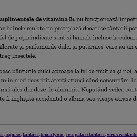
 suplimentele de vitamina B1
nu funcţionează împotr
 iar hainele mulate nu protejează deoarece ţânţarii po
 fel de puţin indicate sunt şi hainele închise la culoar
înflorate şi parfumurile dulci şi puternice, care au un 
trag insectele.
besc băuturile dulci aproape la fel de mult ca şi noi, 
fim în mod deosebit atenţi atunci când consumăm lic
r, mai ales din doze de aluminiu. Neputând vedea conţ
e fi înghiţită accidental o albină sau viespe atrasă d
ne
capuse
tantari
boala lyme
intepaturi tantari
virus west nil