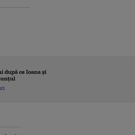
i după ce Ioana și
nunțul
ort