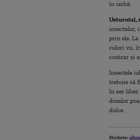
în iarbă.
Usturoiul,
insectelor,
prin ele. La
culori vii, 
contrar şi a
Insectele iu
trebuie să 
în aer libe
dozelor poat
dulce.
Etichete:
albi