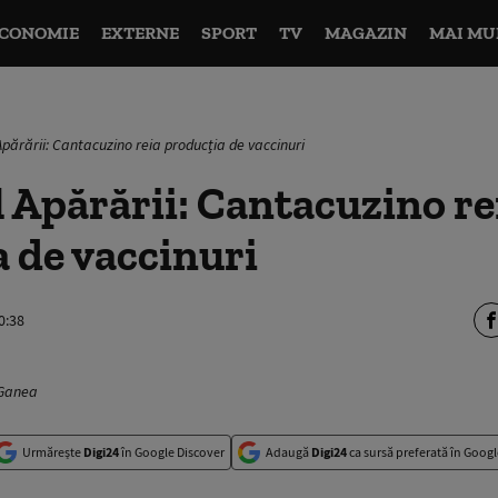
CONOMIE
EXTERNE
SPORT
TV
MAGAZIN
MAI MU
Apărării: Cantacuzino reia producția de vaccinuri
 Apărării: Cantacuzino re
 de vaccinuri
0:38
 Ganea
Urmărește
Digi24
în Google Discover
Adaugă
Digi24
ca sursă preferată în Googl