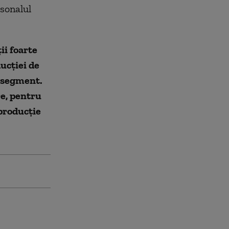
rsonalul
ii foarte
ucţiei de
t segment.
e, pentru
 producţie