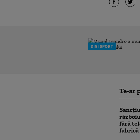
DIGI SPORT
Te-ar p
Sancțiu
războiu
fără te
fabrică