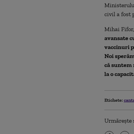
Ministerulu
civil a fost 
Mihai Fifor
avansate c
vaccinuri p
Noi sperăm
că suntem r
la o capacit
Etichete:
cant
Urmărește ș