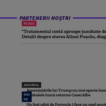
PARTENERII NOȘTRI
PE ROZ
"Tratamentul costă aproape jumătate de 
Detalii despre starea Alinei Pușcău, diag
ADEVĂRUL
Amenințările lui Trump nu mai sperie lum
DIGI
capitalele lumii retorica Casei Albe
FM
Un fost pilot de Formula 1 face un apel emoț