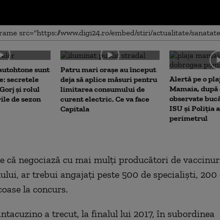
me
autohtone sunt
Patru mari orașe au început
Alertă pe o pla
e: secretele
deja să aplice măsuri pentru
Mamaia, după c
Gorj și rolul
limitarea consumului de
observate bucă
rile de sezon
curent electric. Ce va face
ISU și Poliția 
Capitala
perimetrul
ne că negociază cu mai mulţi producători de vaccinuri
nului, ar trebui angajaţi peste 500 de specialişti, 200
coase la concurs.
ntacuzino a trecut, la finalul lui 2017, în subordinea