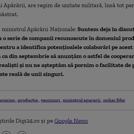
i Apărării, are regim de unitate militară, însă tot pe
păstrat.
, ministrul Apărării Naţionale:
Suntem deja în discuţ
u o serie de companii recunoscute în domeniul prod
entru a identifica potenţioalele colaborări pe aces
 ca din septembrie să anunţăm o astfel de cooperar
ealişti şi nu ne aşteptăm să pornim o facilitate de
ate reală de unii singuri.
acuzino
producție
vaccinuri
ministrul apararii
mihai fifor
tirile Digi24.ro și pe
Google News