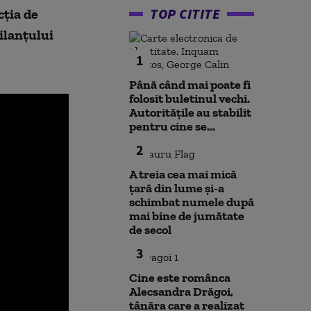
TOP CITITE
cţia de
ilanţului
1
Până când mai poate fi
folosit buletinul vechi.
Autoritățile au stabilit
pentru cine se...
2
A treia cea mai mică
țară din lume și-a
schimbat numele după
mai bine de jumătate
de secol
3
Cine este românca
Alecsandra Drăgoi,
tânăra care a realizat