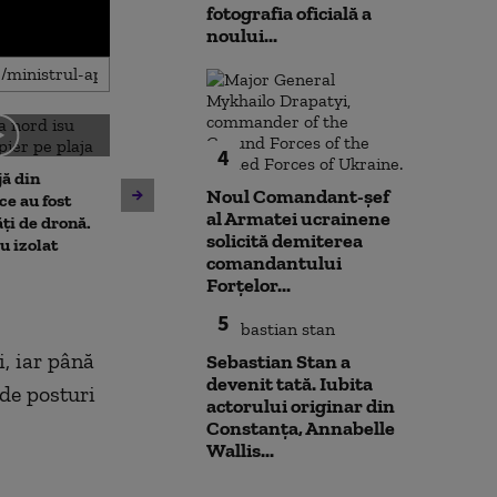
fotografia oficială a
noului...
4
Amenzi pentru cei care
jă din
deranjează călătorii în
Noul Comandant-șef
Un asistent me
e au fost
mijloacele de transport ale
al Armatei ucrainene
pune la pământ
ți de dronă.
STB. Pentru ce se vor da
solicită demiterea
violent. Ce nu a
au izolat
sancțiuni
comandantului
bărbatul agres
Forțelor...
l-a atacat
5
, iar până
Sebastian Stan a
devenit tată. Iubita
 de posturi
actorului originar din
Constanța, Annabelle
Wallis...