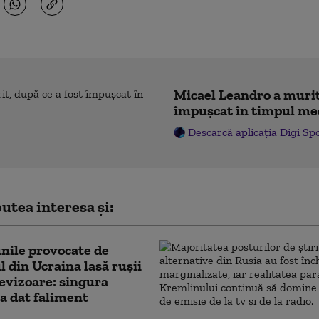
Micael Leandro a murit,
împușcat în timpul me
Descarcă aplicația Digi Sp
utea interesa și:
nile provocate de
l din Ucraina lasă rușii
levizoare: singura
 a dat faliment