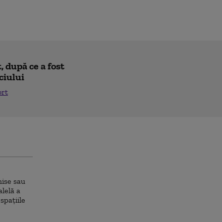
 după ce a fost
ciului
ort