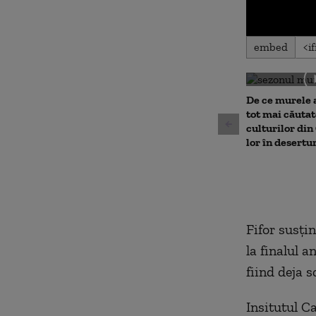
0
embed
seconds
of
0
seconds
Volu
90%
De ce murele 
tot mai căutat
culturilor din 
lor în desertu
Fifor susţi
la finalul a
fiind deja s
Insitutul Ca