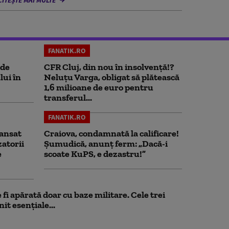
FANATIK.RO
 de
CFR Cluj, din nou în insolvență!?
lui în
Neluțu Varga, obligat să plătească
1,6 milioane de euro pentru
transferul...
FANATIK.RO
ansat
Craiova, condamnată la calificare!
zatorii
Șumudică, anunț ferm: „Dacă-i
e
scoate KuPS, e dezastru!”
fi apărată doar cu baze militare. Cele trei
it esențiale...