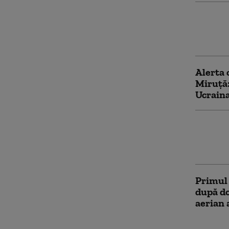
De ce m
secretel
desertu
Alerta 
Miruță
Ucraina
SUA rec
producț
Pentago
Primul 
după do
aerian 