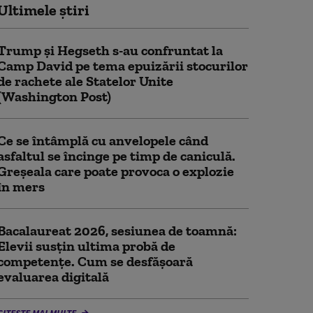
Ultimele știri
Trump şi Hegseth s-au confruntat la
Camp David pe tema epuizării stocurilor
de rachete ale Statelor Unite
(Washington Post)
Ce se întâmplă cu anvelopele când
asfaltul se încinge pe timp de caniculă.
Greșeala care poate provoca o explozie
în mers
Bacalaureat 2026, sesiunea de toamnă:
Elevii susțin ultima probă de
competențe. Cum se desfășoară
evaluarea digitală
CITEȘTE MAI MULTE