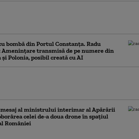
urele autohtone sunt tot mai căutate:
e culturilor din Gorj și rolul lor în
rile de sezon
cu bombă din Portul Constanța. Radu
: Amenințare transmisă de pe numere din
 și Polonia, posibil creată cu AI
unosc decalajul față de Ucraina la
ia de drone militare. Ce oprește
nul să recupereze terenul
mesaj al ministrului interimar al Apărării
borârea celei de-a doua drone în spațiul
al României