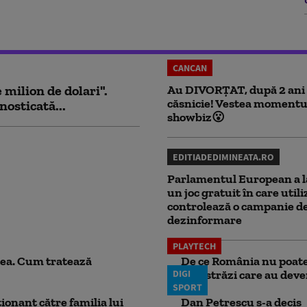
CANCAN
milion de dolari".
Au DIVORȚAT, după 2 ani
căsnicie! Vestea momentu
nosticată...
showbiz😮
EDITIADEDIMINEATA.RO
Parlamentul European a l
un joc gratuit în care utili
controlează o campanie d
dezinformare
PLAYTECH
ea. Cum tratează
De ce România nu poate 
DIGI
autostrăzi care au deven
SPORT
ionant către familia lui
Dan Petrescu s-a decis