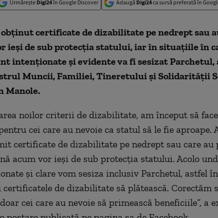
Urmărește
Digi24
în Google Discover
Adaugă
Digi24
ca sursă preferată în Googl
 obținut certificate de dizabilitate pe nedrept sau a
 ieși de sub protecția statului, iar în situațiile în c
nt intenționate și evidente va fi sesizat Parchetul,
trul Muncii, Familiei, Tineretului și Solidarității S
in Manole.
area noilor criterii de dizabilitate, am început să fac
pentru cei care au nevoie ca statul să le fie aproape. A
it certificate de dizabilitate pe nedrept sau care au 
nă acum vor ieși de sub protecția statului. Acolo und
onate și clare vom sesiza inclusiv Parchetul, astfel în
u certificatele de dizabilitate să plătească. Corectăm 
 doar cei care au nevoie să primească beneficiile”, a e
-o postare publicată pe pagina sa de Facebook.