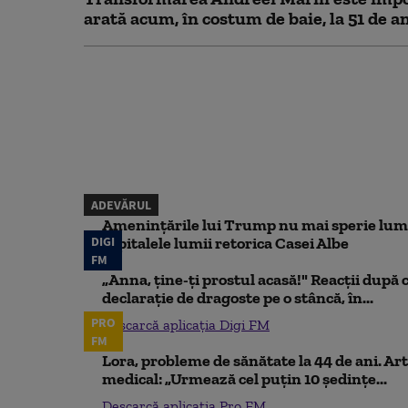
arată acum, în costum de baie, la 51 de a
ADEVĂRUL
Amenințările lui Trump nu mai sperie lum
DIGI
capitalele lumii retorica Casei Albe
FM
„Anna, ţine-ţi prostul acasă!" Reacţii după 
declaraţie de dragoste pe o stâncă, în...
PRO
Descarcă aplicația Digi FM
FM
Lora, probleme de sănătate la 44 de ani. Art
medical: „Urmează cel puțin 10 ședințe...
Descarcă aplicația Pro FM