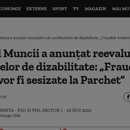
CONOMIE
EXTERNE
SPORT
TV
MAGAZIN
MAI MU
Muncii a anunțat reevaluări ale certificatelor de dizabilitate: „Fraudele evident
 Muncii a anunțat reevalu
telor de dizabilitate: „Fra
or fi sesizate la Parchet”
7:59
George Călin