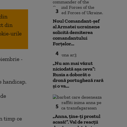
3
 din
Noul Comandant-șef
ct din
al Armatei ucrainene
solicită demiterea
okie-urile
comandantului
Forțelor...
4
oiembrie -
„Nu am mai văzut
niciodată așa ceva”:
Rusia a doborât o
dronă portugheză rară
e handicap.
și o va...
 de
5
„Anna, ţine-ţi prostul
n timp ce
acasă!”. Val de reacții