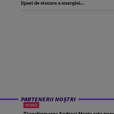
lipsei de stocare a energiei...
PARTENERII NOȘTRI
PE ROZ
Transformarea Andreei Marin este impo