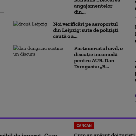
angajamentelor
din...
Noi verificări pe aeroportul
din Leipzig: sute de polițiști
caută o a...
Parteneriatul civil, o
discuție incomodă
pentru AUR. Dan
Dungaciu: „E...
CANCAN
sibil de ignorat. Cum
Cum au apărut doi turiști