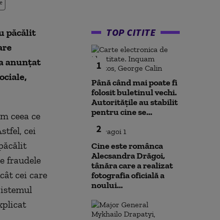
e
TOP CITITE
u păcălit
are
 a anunțat
1
ociale,
Până când mai poate fi
folosit buletinul vechi.
Autoritățile au stabilit
pentru cine se...
em ceea ce
2
stfel, cei
păcălit
Cine este românca
Alecsandra Drăgoi,
e fraudele
tânăra care a realizat
cât cei care
fotografia oficială a
noului...
sistemul
xplicat