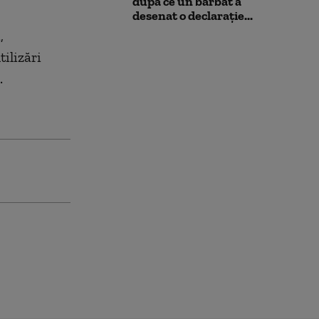
după ce un bărbat a
desenat o declarație...
,
ilizări
.