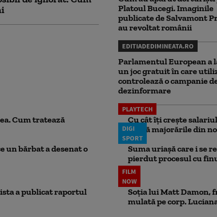
Platoul Bucegi. Imaginile
ni
publicate de Salvamont P
au revoltat românii
EDITIADEDIMINEATA.RO
Parlamentul European a l
un joc gratuit în care utili
controlează o campanie d
dezinformare
PLAYTECH
ea. Cum tratează
Cu cât îți crește salari
DIGI
aplică majorările din no
SPORT
ce un bărbat a desenat o
Suma uriașă care i se re
pierdut procesul cu finul
FILM
NOW
ista a publicat raportul
Soția lui Matt Damon, f
mulată pe corp. Luciana 