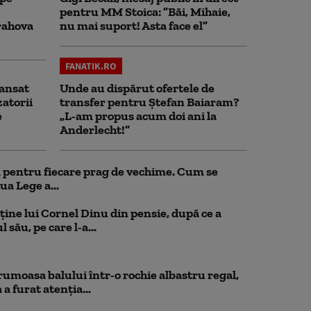
pentru MM Stoica: ”Băi, Mihaie,
rahova
nu mai suport! Asta face el”
FANATIK.RO
ansat
Unde au dispărut ofertele de
zatorii
transfer pentru Ștefan Baiaram?
e
„L-am propus acum doi ani la
Anderlecht!”
ul pentru fiecare prag de vechime. Cum se
ua Lege a...
ține lui Cornel Dinu din pensie, după ce a
 său, pe care l-a...
rumoasa balului într-o rochie albastru regal,
a furat atenția...