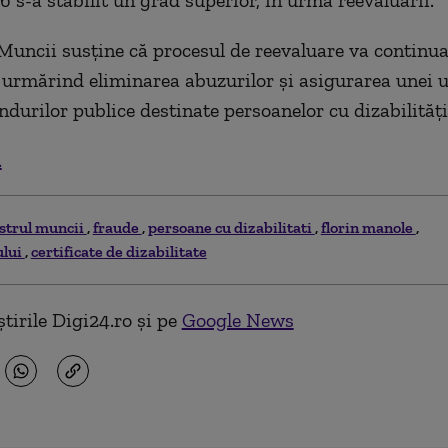
6 s-a stabilit un grad superior, în urma reevaluării.
Muncii susține că procesul de reevaluare va continua
e urmărind eliminarea abuzurilor și asigurarea unei ut
ndurilor publice destinate persoanelor cu dizabilități
.
strul muncii
fraude
persoane cu dizabilitati
florin manole
ului
certificate de dizabilitate
tirile Digi24.ro și pe
Google News