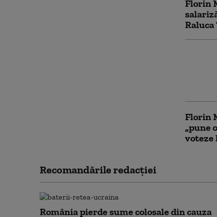
Florin 
salariz
Raluca
PSD va
la legea
Manole:
care pi
Florin
„pune o
voteze 
Recomandările redacţiei
România pierde sume colosale din cauza