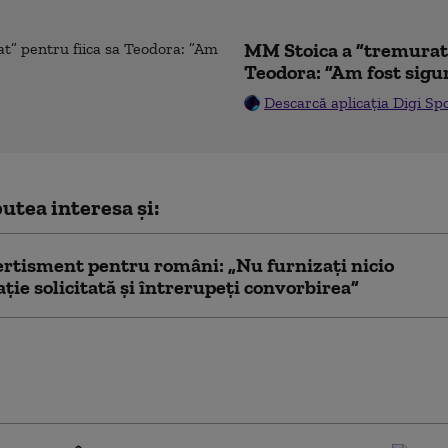
MM Stoica a ”tremurat”
Teodora: ”Am fost sigu
Descarcă aplicația Digi Sp
utea interesa și:
ertisment pentru români: „Nu furnizați nicio
ție solicitată și întrerupeți convorbirea”
vul contestă suspendarea hotărârilor de
 obținută de PSD: „Măsuri importante
putea intra în aplicare”