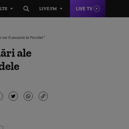
LIVE TV
LTE
LIVE FM
e vor fi sesizate la Parchet”
ări ale
udele