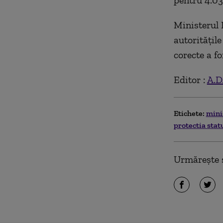
pentru 4.03
Ministerul 
autoritățil
corecte a fo
Editor :
A.D
Etichete:
mini
protectia stat
Urmărește ș