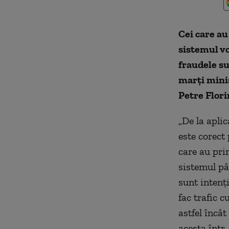
Cei care au
sistemul vor
fraudele su
marți minis
Petre Flor
„De la aplic
este corect 
care au prim
sistemul pâ
sunt intenți
fac trafic c
astfel încât
acesta într