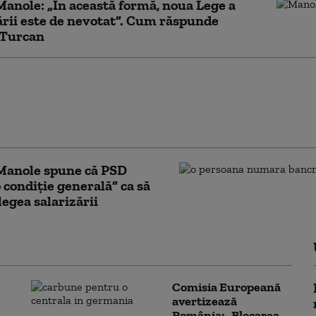
Manole: „În această formă, noua Lege a
ării este de nevotat”. Cum răspunde
 Turcan
 depune amendamente
 salarizării. Florin
 „Sunt multe profesii
erd din venituri”
 Manole spune că PSD
 condiție generală” ca să
legea salarizării
Comisia Europeană
avertizează
România: „Blocarea