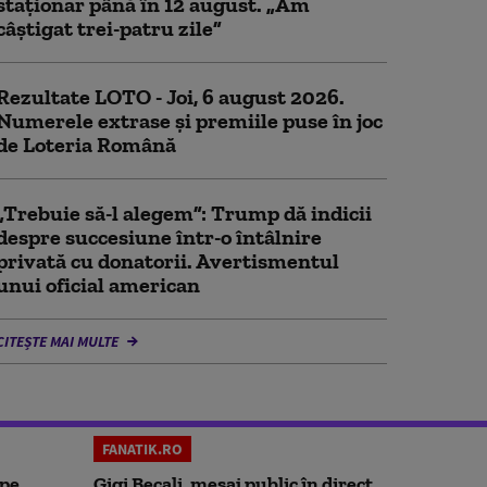
staţionar până în 12 august. „Am
câştigat trei-patru zile”
Rezultate LOTO - Joi, 6 august 2026.
Numerele extrase și premiile puse în joc
de Loteria Română
„Trebuie să-l alegem”: Trump dă indicii
despre succesiune într-o întâlnire
privată cu donatorii. Avertismentul
unui oficial american
CITEȘTE MAI MULTE
FANATIK.RO
 pe
Gigi Becali, mesaj public în direct