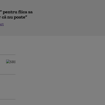
 pentru fiica sa
r că nu poate”
ort