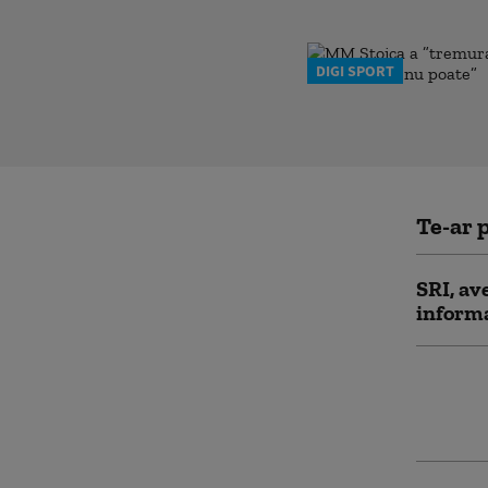
DIGI SPORT
Te-ar p
SRI, av
informa
Executi
Guvern
nu vor 