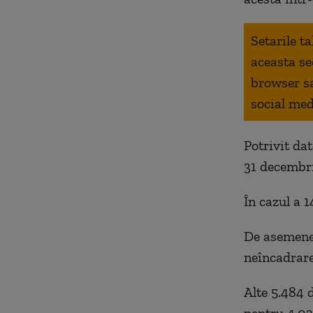
Setarile t
aceasta se
browser s
social med
Potrivit da
31 decembri
În cazul a 
De asemenea
neîncadrare
Alte 5.484 