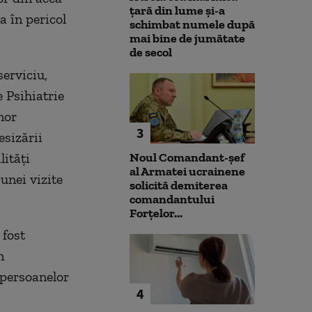
țară din lume și-a
a în pericol
schimbat numele după
mai bine de jumătate
de secol
serviciu,
e Psihiatrie
nor
3
esizării
lităţi
Noul Comandant-șef
al Armatei ucrainene
unei vizite
solicită demiterea
comandantului
Forțelor...
 fost
n
 persoanelor
4