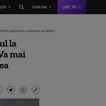
LIVE TV
LTE
LIVE FM
Căutăm spaţii pentru relocarea pacienţilor
ul la
 Va mai
ea