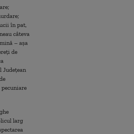
are;
murdare;
cii în pat,
ineau câteva
rmină – aşa
reţi de
ca
l Judeţean
 de
i pecuniare
rghe
licul larg
espectarea