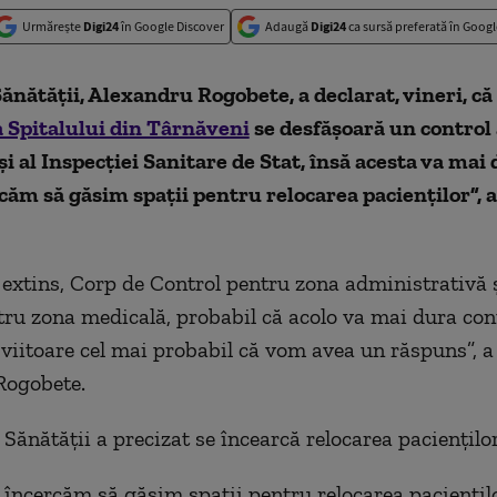
Urmărește
Digi24
în Google Discover
Adaugă
Digi24
ca sursă preferată în Googl
ănătăţii, Alexandru Rogobete, a declarat, vineri, că
a Spitalului din Târnăveni
se desfăşoară un control 
şi al Inspecţiei Sanitare de Stat, însă acesta va mai 
căm să găsim spaţii pentru relocarea pacienţilor”, 
 extins, Corp de Control pentru zona administrativă ş
tru zona medicală, probabil că acolo va mai dura cont
iitoare cel mai probabil că vom avea un răspuns”, a
Rogobete.
Sănătăţii a precizat se încearcă relocarea pacienţilor
, încercăm să găsim spaţii pentru relocarea pacienţil