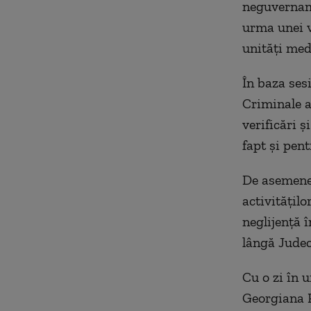
neguvername
urma unei v
unităţi med
În baza sesi
Criminale a
verificări ş
fapt şi pen
De asemenea
activităţilo
neglijenţă 
lângă Judec
Cu o zi în 
Georgiana P