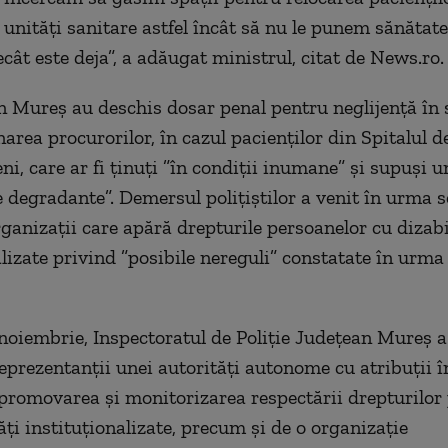
 unităţi sanitare astfel încât să nu le punem sănătate
cât este deja”, a adăugat ministrul, citat de News.ro.
din Mureş au deschis dosar penal pentru neglijenţă în 
area procurorilor, în cazul pacienţilor din Spitalul d
i, care ar fi ţinuţi ”în condiţii inumane” şi supuşi u
 degradante”. Demersul poliţiştilor a venit în urma s
rganizaţii care apără drepturile persoanelor cu dizabi
lizate privind ”posibile nereguli” constatate în urma 
8 noiembrie, Inspectoratul de Poliţie Judeţean Mureş a
reprezentanţii unei autorităţi autonome cu atribuţii î
 promovarea şi monitorizarea respectării drepturilor
ăţi instituţionalizate, precum şi de o organizaţie