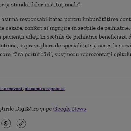
r şi standardelor instituţionale”.
şi asumă responsabilitatea pentru îmbunătăţirea cont
de cazare, confort şi îngrijire în secţiile de psihiatri
pacienţii aflaţi în secţiile de psihiatrie beneficiază d
ntinuă, supraveghere de specialitate şi acces la servi
are, fără perturbări”, susţineau reprezentaţii spitalu
al tarnaveni
alexandru rogobete
tirile Digi24.ro și pe
Google News