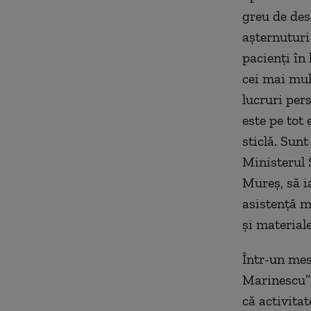
greu de des
aşternuturi
pacienţi în 
cei mai mul
lucruri per
este pe tot
sticlă. Sun
Ministerul 
Mureş, să i
asistenţă me
şi material
Într-un mes
Marinescu” 
că activita