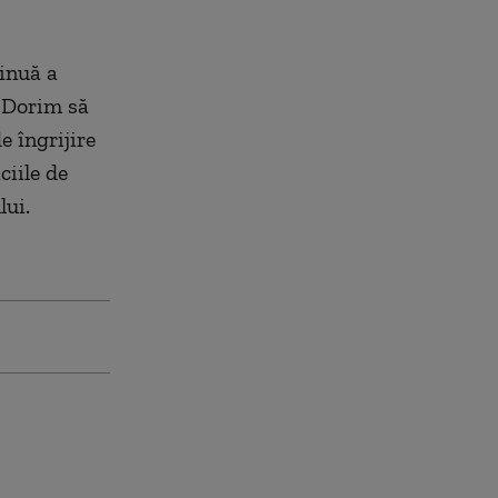
inuă a
e. Dorim să
e îngrijire
ciile de
lui.