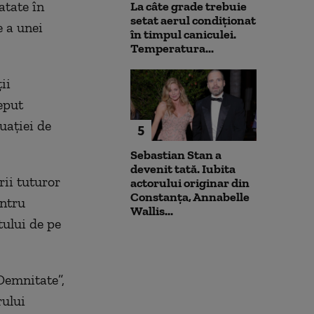
atate în
La câte grade trebuie
setat aerul condiționat
e a unei
în timpul caniculei.
Temperatura...
ii
eput
tuaţiei de
5
Sebastian Stan a
devenit tată. Iubita
ii tuturor
actorului originar din
Constanța, Annabelle
entru
Wallis...
tului de pe
Demnitate”,
rului