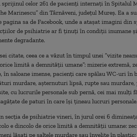
 sprijinul celor 261 de pacienţi internaţi în Spitalul
he Marinescu” din Târnăveni, judeţul Mureş. Ea a sus
e pagina sa de Facebook, unde a ataşat imagini din sp
cţiilor de psihiatrie ar fi ţinuţi în condiţii inumane ş
mente degradante.
sei citate, ceea ce a văzut în timpul unei ”vizite nean
 orice limită a demnităţii umane”: mizerie extremă, z
te, în saloane imense, pacienţi care spălau WC-uri în 
turi murdare, aşternuturi lipsă, rupte sau murdare, 
ite, cu lucrurile personale sub pernă, cei mai mulţi f
agăţate de paturi în care îşi ţineau lucruri personale
n secţia de psihiatrie vineri, în jurul orei 6 dimineaţ
olo e dincolo de orice limită a demnităţii umane: zec
meni lăsaţi pe saltele murdare sau învelite în plastic;