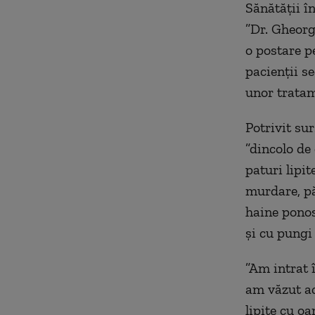
Sănătăţii în
”Dr. Gheorg
o postare p
pacienţii se
unor trata
Potrivit sur
”dincolo de
paturi lipi
murdare, pă
haine ponos
şi cu pungi 
”Am intrat î
am văzut ac
lipite cu oa