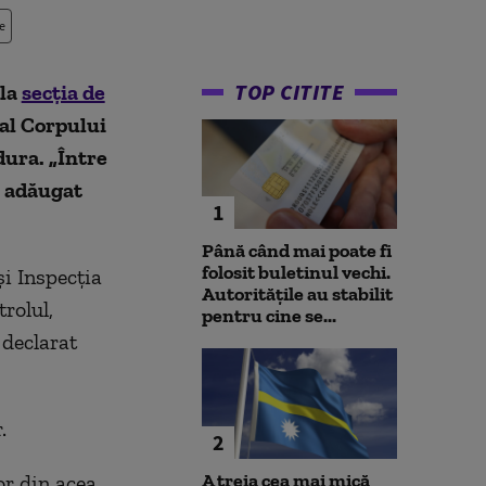
e
TOP CITITE
 la
secţia de
al Corpului
dura. „Între
a adăugat
1
Până când mai poate fi
folosit buletinul vechi.
i Inspecţia
Autoritățile au stabilit
rolul,
pentru cine se...
 declarat
.
2
A treia cea mai mică
or din acea