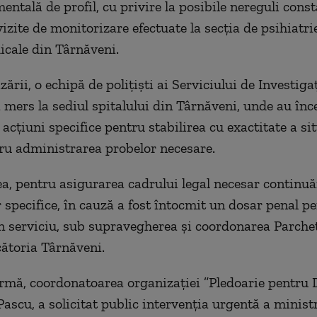
ntală de profil, cu privire la posibile nereguli const
izite de monitorizare efectuate la secţia de psihiatri
icale din Târnăveni.
zării, o echipă de poliţişti ai Serviciului de Investigaţ
 mers la sediul spitalului din Târnăveni, unde au înc
i acţiuni specifice pentru stabilirea cu exactitate a si
tru administrarea probelor necesare.
, pentru asigurarea cadrului legal necesar continuăr
r specifice, în cauză a fost întocmit un dosar penal p
în serviciu, sub supravegherea şi coordonarea Parche
ătoria Târnăveni.
urmă, coordonatoarea organizaţiei ”Pledoarie pentru 
ascu, a solicitat public intervenţia urgentă a minist