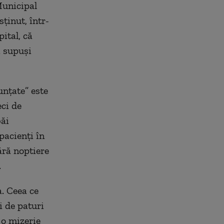
 Municipal
ţinut, într-
ital, că
i supuşi
unţate” este
eci de
băi
pacienţi în
ără noptiere
.
a. Ceea ce
i de paturi
 o mizerie