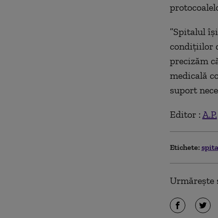
protocoalelo
”Spitalul î
condiţiilor 
precizăm că 
medicală co
suport neces
Editor :
A.P.
Etichete:
spit
Urmărește ș