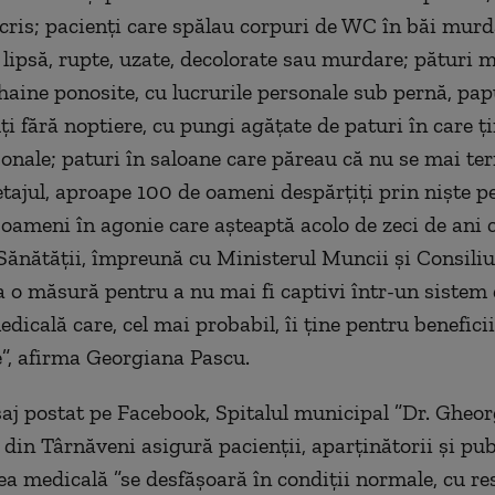
cris; pacienţi care spălau corpuri de WC în băi murd
 lipsă, rupte, uzate, decolorate sau murdare; pături 
haine ponosite, cu lucrurile personale sub pernă, papu
ţi fără noptiere, cu pungi agăţate de paturi în care ţ
sonale; paturi în saloane care păreau că nu se mai te
 etajul, aproape 100 de oameni despărţiţi prin nişte pe
t oameni în agonie care aşteaptă acolo de zeci de ani 
Sănătăţii, împreună cu Ministerul Muncii şi Consiliu
a o măsură pentru a nu mai fi captivi într-un sistem
dicală care, cel mai probabil, îi ţine pentru benefici
e”, afirma Georgiana Pascu.
aj postat pe Facebook, Spitalul municipal ”Dr. Gheo
din Târnăveni asigură pacienţii, aparţinătorii şi pub
tea medicală ”se desfăşoară în condiţii normale, cu r