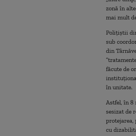
zonă în alte
mai mult de
Poliţiştii 
sub coordon
din Târnăven
”tratamente
făcute de o
instituţiona
în unitate.
Astfel, în 
sesizat de 
protejarea,
cu dizabilit