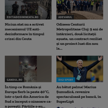
EDITIADEDIMINEATA.RO
ADEVARUL
Niciun stat nu a activat
Odiseea Centurii
mecanismul UE anti-
Metropolitane Cluj: 9 ani de
dezinformare în timpul
întârzieri, două licitații
crizei din Ceuta
eșuate, un contract reziliat
și un proiect luat din nou
la...
GANDUL.RO
DIGI SPORT
În timp ce România și
Au bătut palma! Marius
Europa fierb la peste 40°C,
Șumudică, revenire
într-o țară din America de
spectaculoasă pe bancă, în
Sud a început o ninsoare ca-
SuperLigă
n povești: Pârtiile s-au...