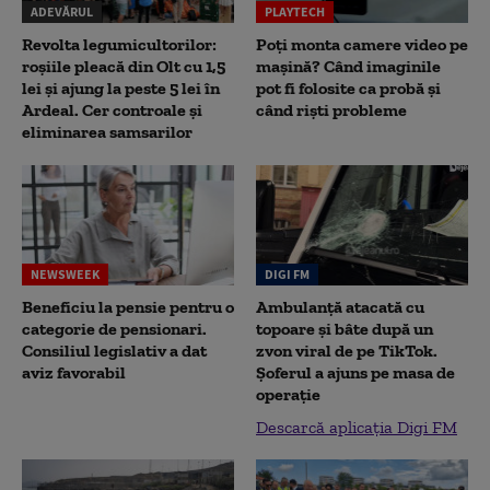
ADEVĂRUL
PLAYTECH
Revolta legumicultorilor:
Poți monta camere video pe
roșiile pleacă din Olt cu 1,5
mașină? Când imaginile
lei și ajung la peste 5 lei în
pot fi folosite ca probă și
Ardeal. Cer controale și
când riști probleme
eliminarea samsarilor
NEWSWEEK
DIGI FM
Beneficiu la pensie pentru o
Ambulanță atacată cu
categorie de pensionari.
topoare și bâte după un
Consiliul legislativ a dat
zvon viral de pe TikTok.
aviz favorabil
Șoferul a ajuns pe masa de
operație
Descarcă aplicația Digi FM