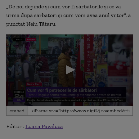
„De noi depinde și cum vor fi sărbătorile și ce va
urma după sărbători și cum vom avea anul viitor”, a
punctat Nelu Tătaru.
0
embed
seconds
of
4
Editor :
Luana Pavaluca
minutes,
17
seconds