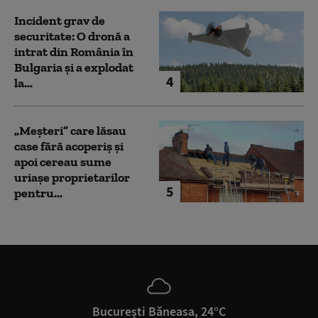
Incident grav de
securitate: O dronă a
intrat din România în
Bulgaria şi a explodat
4
la...
„Meșteri” care lăsau
case fără acoperiș și
apoi cereau sume
uriașe proprietarilor
5
pentru...
București Băneasa, 24°C