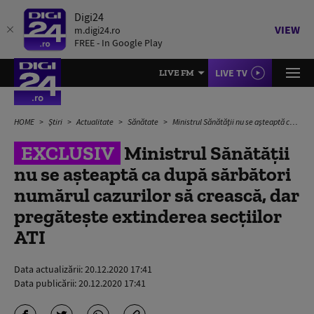
Digi24
VIEW
m.digi24.ro
FREE - In Google Play
LIVE TV
LIVE FM
HOME
Știri
Actualitate
Sănătate
Ministrul Sănătății nu se așteaptă ca după sărbători numărul cazurilor să crească, dar pregătește extinderea secțiilor ATI
EXCLUSIV
Ministrul Sănătății
nu se așteaptă ca după sărbători
numărul cazurilor să crească, dar
pregătește extinderea secțiilor
ATI
Data actualizării:
20.12.2020 17:41
Data publicării:
20.12.2020 17:41