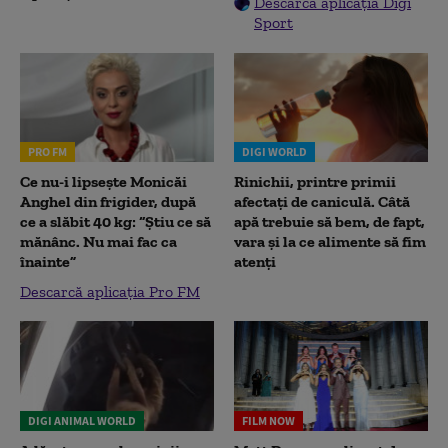
Descarcă aplicația Digi
Sport
PRO FM
DIGI WORLD
Ce nu-i lipsește Monicăi
Rinichii, printre primii
Anghel din frigider, după
afectați de caniculă. Câtă
ce a slăbit 40 kg: “Știu ce să
apă trebuie să bem, de fapt,
mănânc. Nu mai fac ca
vara și la ce alimente să fim
înainte”
atenți
Descarcă aplicația Pro FM
DIGI ANIMAL WORLD
FILM NOW