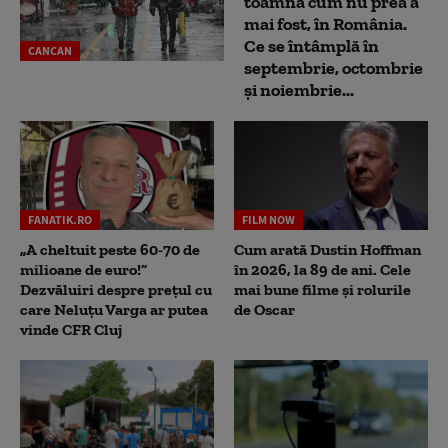
toamnă cum nu prea a
mai fost, în România.
Ce se întâmplă în
CANCAN
septembrie, octombrie
și noiembrie...
FANATIK.RO
FILM NOW
„A cheltuit peste 60-70 de
Cum arată Dustin Hoffman
milioane de euro!”
în 2026, la 89 de ani. Cele
Dezvăluiri despre prețul cu
mai bune filme și rolurile
care Neluțu Varga ar putea
de Oscar
vinde CFR Cluj