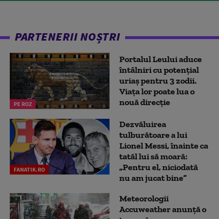
PARTENERII NOȘTRI
Portalul Leului aduce
întâlniri cu potențial
uriaș pentru 3 zodii.
Viața lor poate lua o
nouă direcție
PE ROZ
Dezvăluirea
tulburătoare a lui
Lionel Messi, înainte ca
tatăl lui să moară:
„Pentru el, niciodată
FANATIK.RO
nu am jucat bine”
Meteorologii
Accuweather anunță o