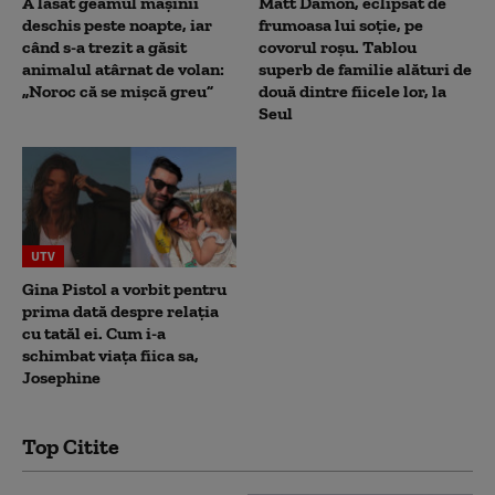
A lăsat geamul mașinii
Matt Damon, eclipsat de
deschis peste noapte, iar
frumoasa lui soție, pe
când s-a trezit a găsit
covorul roșu. Tablou
animalul atârnat de volan:
superb de familie alături de
„Noroc că se mișcă greu”
două dintre fiicele lor, la
Seul
UTV
Gina Pistol a vorbit pentru
prima dată despre relația
cu tatăl ei. Cum i-a
schimbat viața fiica sa,
Josephine
Top Citite