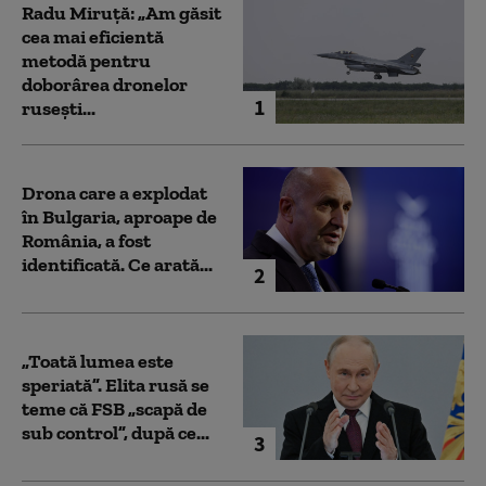
Radu Miruță: „Am găsit
cea mai eficientă
metodă pentru
doborârea dronelor
1
rusești...
Drona care a explodat
în Bulgaria, aproape de
România, a fost
identificată. Ce arată...
2
„Toată lumea este
speriată”. Elita rusă se
teme că FSB „scapă de
sub control”, după ce...
3