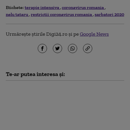
Etichete:
terapie intensiva
coronavirus romania
nelu tataru
restrictii coronavirus romania
sarbatori 2020
Urmărește știrile Digi24.ro și pe
Google News
Te-ar putea interesa și:
Criza de la „Marie
Curie”. Medicul
Cîrstoveanu: „Vor mai
muri copii”. Deblocarea
a 22 de posturi „denotă
o neînțelegere a
situației”