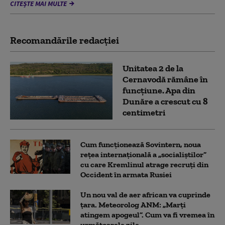
CITEȘTE MAI MULTE
Recomandările redacţiei
Unitatea 2 de la
Cernavodă rămâne în
funcțiune. Apa din
Dunăre a crescut cu 8
centimetri
Cum funcționează Sovintern, noua
rețea internațională a „socialiștilor”
cu care Kremlinul atrage recruți din
Occident în armata Rusiei
Un nou val de aer african va cuprinde
țara. Meteorolog ANM: „Marți
atingem apogeul”. Cum va fi vremea în
următoarele zile