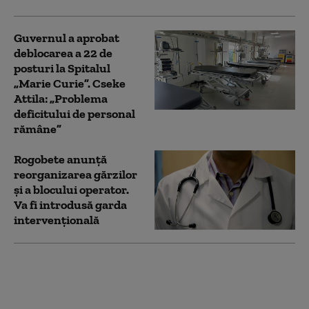
Guvernul a aprobat
deblocarea a 22 de
posturi la Spitalul
„Marie Curie”. Cseke
Attila: „Problema
deficitului de personal
rămâne”
Rogobete anunță
reorganizarea gărzilor
și a blocului operator.
Va fi introdusă garda
intervențională
Fostul preşedinte
brazilian Jair
Bolsonaro, internat la