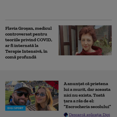
terapie intensivă după
ce i s-a făcut rău în
penitenciar
Flavia Groșan, medicul
controversat pentru
teoriile privind COVID,
ar fi internată la
Terapie Intensivă, în
comă profundă
A anunțat că prietena
lui a murit, dar aceasta
nici nu exista. Toată
țara a râs de el:
”Escrocheria secolului”
DIGI SPORT
Descarcă aplicația Digi