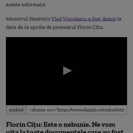
aceste informații.
Ministrul Sănătății
Vlad Voiculescu a fost demis
la
data de 14 aprilie de premierul Florin Cîțu.
0
embed
seconds
of
0
Florin Cîțu: Este o nebunie.
Ne vom
seconds
uita la toate documentele care au fost