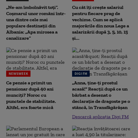
„Ne-am îmbolnăvit toți”.
Cu cât îți crește salariul
Coșmarul unor români într-
pentru fiecare prag de
una dintre cele mai
vechime. Cum se aplică
populare destinații din
majorările din noua Lege a
Albania: „Apa mirosea a
salarizării după 3, 5, 10, 15
canalizare”
și...
NEWSWEEK
DIGI FM
Ce pensie a primit un
„Anna, ţine-ţi prostul
pensionar după 40 ani
acasă!" Reacţii după ce un
munciți? Noroc cu
bărbat a desenat o
punctele de stabilitate.
declaraţie de dragoste pe o
Altfel, era foarte mică
stâncă, în Transfăgărăşan
Descarcă aplicația Digi FM