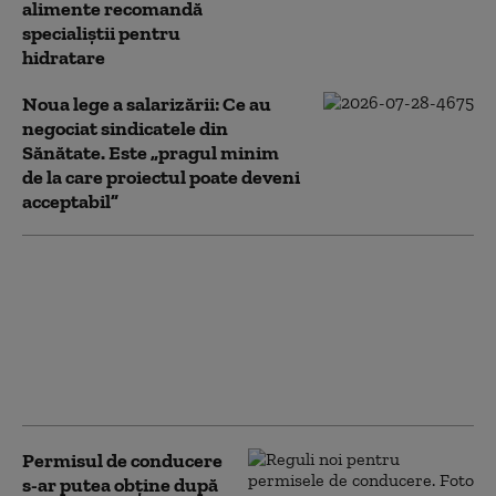
alimente recomandă
specialiștii pentru
hidratare
Noua lege a salarizării: Ce au
negociat sindicatele din
Sănătate. Este „pragul minim
de la care proiectul poate deveni
acceptabil”
Ministerul Sănătății
anunță măsuri
împotriva caniculei:
ambulanțe
suplimentate și puncte
de distribuire a apei
Permisul de conducere
s-ar putea obține după