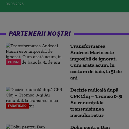
06.08.2026
PARTENERII NOȘTRI
Transformarea
Andreei Marin este
imposibil de ignorat.
PE ROZ
Cum arată acum, în
costum de baie, la 51 de
ani
Decizie radicală după
CFR Cluj – Tromso 0-5!
Au renunțat la
FANATIK.RO
transmisiunea
meciului retur
Doliu pentru Dan