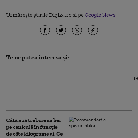
Urmărește știrile Digi24.ro și pe
Google News
Te-ar putea interesa și:
Sindicatele din
sănătate au trimis
Guvernului un nou
model de salarizare. Ce
prevede documentul
Câtă apă trebuie să bei
pe caniculă în funcție
de câte kilograme ai. Ce