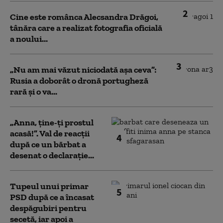
2
Cine este românca Alecsandra Drăgoi,
tânăra care a realizat fotografia oficială
a noului...
3
„Nu am mai văzut niciodată așa ceva”:
Rusia a doborât o dronă portugheză
rară și o va...
„Anna, ţine-ţi prostul
acasă!”. Val de reacții
4
după ce un bărbat a
desenat o declarație...
Tupeul unui primar
5
PSD după ce a încasat
despăgubiri pentru
secetă, iar apoi a