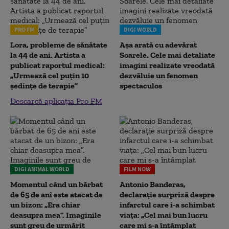
PRO FM
DIGI WORLD
Lora, probleme de sănătate
Așa arată cu adevărat
la 44 de ani. Artista a
Soarele. Cele mai detaliate
publicat raportul medical:
imagini realizate vreodată
„Urmează cel puțin 10
dezvăluie un fenomen
ședințe de terapie”
spectaculos
Descarcă aplicația Pro FM
DIGI ANIMAL WORLD
FILM NOW
Momentul când un bărbat
Antonio Banderas,
de 65 de ani este atacat de
declarație surpriză despre
un bizon: „Era chiar
infarctul care i-a schimbat
deasupra mea”. Imaginile
viața: „Cel mai bun lucru
sunt greu de urmărit
care mi s-a întâmplat