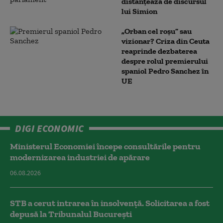
distanțează de discursul
lui Simion
„Orban cel roșu” sau
vizionar? Criza din Ceuta
reaprinde dezbaterea
despre rolul premierului
spaniol Pedro Sanchez în
UE
DIGI ECONOMIC
Ministerul Economiei începe consultările pentru
modernizarea industriei de apărare
06.08.2026
STB a cerut intrarea în insolvență. Solicitarea a fost
depusă la Tribunalul București