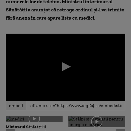
numerele lor de telefon. Ministrul interimar al
Sănătății a anunțat că retrage ordinul și-l va trimite
fără anexa în care apare lista cu medici.
0
embed
seconds
of
0
seconds
Ministerul Sănătății îl