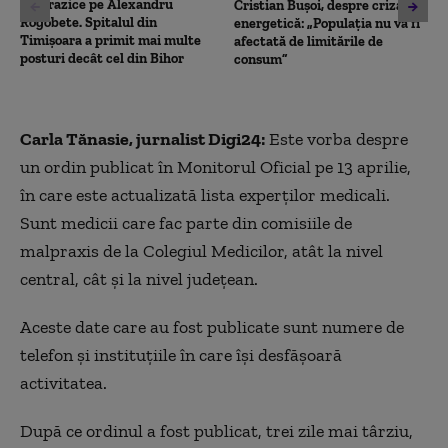
contrazice pe Alexandru
Cristian Bușoi, despre criza
Rogobete. Spitalul din
energetică: „Populația nu va fi
Timișoara a primit mai multe
afectată de limitările de
posturi decât cel din Bihor
consum”
Carla Tănasie, jurnalist Digi24:
Este vorba despre
un ordin publicat în Monitorul Oficial pe 13 aprilie,
în care este actualizată lista experților medicali.
Sunt medicii care fac parte din comisiile de
malpraxis de la Colegiul Medicilor, atât la nivel
central, cât și la nivel județean.
Aceste date care au fost publicate sunt numere de
telefon și instituțiile în care își desfășoară
activitatea.
După ce ordinul a fost publicat, trei zile mai târziu,