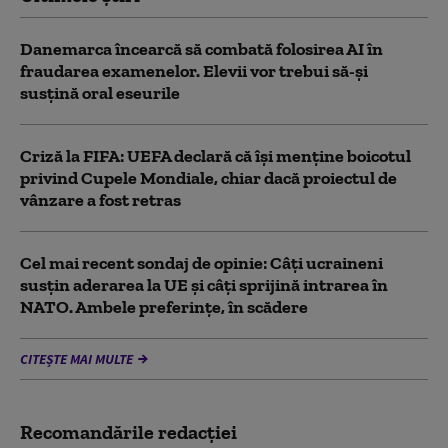
Danemarca încearcă să combată folosirea AI în
fraudarea examenelor. Elevii vor trebui să-şi
susţină oral eseurile
Criză la FIFA: UEFA declară că îşi menţine boicotul
privind Cupele Mondiale, chiar dacă proiectul de
vânzare a fost retras
Cel mai recent sondaj de opinie: Câți ucraineni
susțin aderarea la UE și câți sprijină intrarea în
NATO. Ambele preferințe, în scădere
CITEȘTE MAI MULTE
Recomandările redacţiei