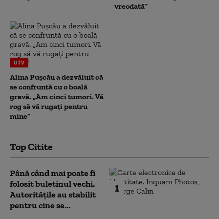
vreodată”
UTV
Alina Pușcău a dezvăluit că
se confruntă cu o boală
gravă. „Am cinci tumori. Vă
rog să vă rugați pentru
mine”
Top Citite
Până când mai poate fi
folosit buletinul vechi.
1
Autoritățile au stabilit
pentru cine se...