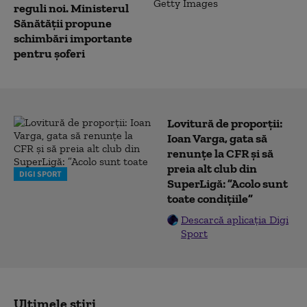
reguli noi. Ministerul
Sănătății propune
schimbări importante
pentru șoferi
Lovitură de proporții:
Ioan Varga, gata să
renunțe la CFR și să
preia alt club din
DIGI SPORT
SuperLigă: ”Acolo sunt
toate condițiile”
Descarcă aplicația Digi
Sport
Ultimele știri