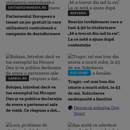
EDITIADEDIMINEATA.RO
ADEVARUL
Parlamentul European a
Reacția învățătoarei care a
lansat un joc gratuit în care
luat 4,90 la titularizare:
utilizatorii controlează o
„M-a trecut din iad în rai”.
campanie de dezinformare
La ce notă a ajuns după
contestație
DIGI SPORT
GANDUL.RO
Tragic: cel mai bun din
Bolojan, întrebat dacă va
istorie a murit subit, la 43
lua exemplul lui Nicușor
de ani. Solicitarea
Dan și va publica declarația
neobișnuită a familiei
de avere a partenerei sale
Descarcă aplicația Digi
de viață. Ce răspuns a dat...
Sport