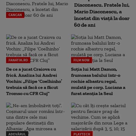
Diaconescu. Fratele lui,
Mario Diaconescu, a
CANCAN
încetat din viață la doar
60 de ani
FANATIK.RO
FILM NOW
De ce a jucat Craiova cu
Soția lui Matt Damon,
frică. Analiza lui Andrei
frumoasa balului într-o
Vochin: „Filipe ‘Coelhinho’
rochie albastru regal,
trebuia să facă ce a făcut
mulată pe corp. Luciana a
Tromso cu CFR Cluj”
furat atenția la Seul
ADEVĂRUL
PLAYTECH