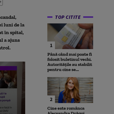
e
TOP CITITE
scandal,
i luni de la
t în spital,
ul a ajuns
1
trol.
Până când mai poate fi
folosit buletinul vechi.
Autoritățile au stabilit
pentru cine se...
2
Cine este românca
Alecsandra Drăgoi,