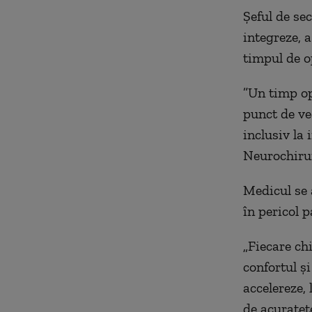
Șeful de se
integreze, a
timpul de o
”Un timp op
punct de ve
inclusiv la 
Neurochirur
Medicul se 
în pericol p
„Fiecare ch
confortul și
accelereze, 
de acurateț