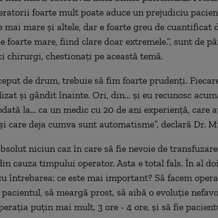
eratorii foarte mult poate aduce un prejudiciu pacien
e mai mare și altele, dar e foarte greu de cuantificat
e foarte mare, fiind clare doar extremele.”, sunt de p
i chirurgi, chestionați pe această temă.
nceput de drum, trebuie să fim foarte prudenți. Fiecar
izat și gândit înainte. Ori, din... și eu recunosc acum
odată la... ca un medic cu 20 de ani experiență, care a
 și care deja cumva sunt automatisme”, declară Dr. M
bsolut niciun caz în care să fie nevoie de transfuzare
in cauza timpului operator. Asta e total fals. În al do
 cu întrebarea: ce este mai important? Să facem opera
e pacientul, să meargă prost, să aibă o evoluție nefavo
erația puțin mai mult, 3 ore - 4 ore, și să fie pacient