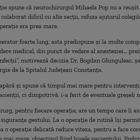
cție spune că neurochirurgul Mihaela Pop nu a reușit 
 colaborat dificil cu alte secții, refuza ajutorul colegilo
perație era prea mare.
erator foarte lung, asta predispune și la multe compl
dere medical, din punct de vedere al anesteziei... pr
infecții”, motivează decizia Dr. Bogdan Ghinguleac. șe
gie de la Spitalul Județean Constanța.
apără și spune că timpul mai mare pentru intervenți
acienții, ci dimpotrivă, i-a ferit de eventuale greșeli 
irurg, pentru fiecare operație, are un tempo care îi a
 siguranța gestului. La o operație de rutină își permi
la o operație delicată reduce viteza, pentru a face cor
e mai mare, obiectivul fiind binele pacientului. Prelu