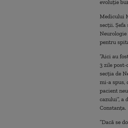
evoluție bu
Medicului M
secții. Șefa
Neurologie 
pentru spit
”Aici au fos
3 zile post-
secția de N
mi-a spus, 
pacient neu
cazului”, a 
Constanța.
”Dacă se do