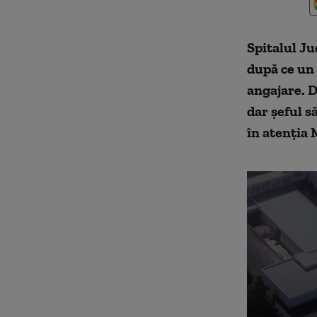
Spitalul Ju
după ce un 
angajare. D
dar șeful s
în atenția 