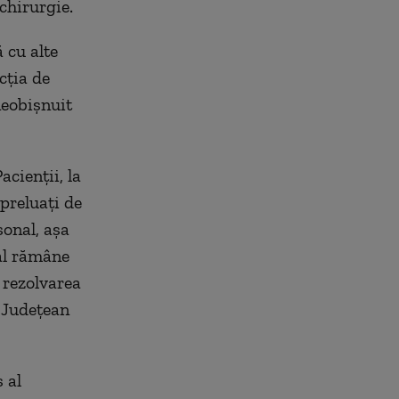
chirurgie.
 cu alte
cția de
neobișnuit
acienții, la
 preluați de
sonal, așa
cal rămâne
 rezolvarea
l Județean
 al