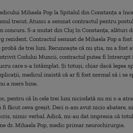
dicului Mihaela Pop la Spitalul din Constanța a înce
anul trecut. Atunci a semnat contractul pentru postul
n concurs. S-a mutat din Cluj în Constanța, alături de
g rezident. Contractul semnat de Mihaela Pop a fost
 probă de trei luni. Recunoaște că nu știa, nu a fost 
otrivit Codului Muncii, contractul putea fi întrerupt 
lucru care s-a întâmplat. Și totuși, chiar dacă legea s
plicații, medicul insistă că ar fi fost normal să i se 
nu a mers bine.
oc, pentru că în cele trei luni niciodată nu mi s-a atr
 fi făcut ceva greșit. Deci n-am avut nicio abatere, nic
cris, nimic verbal. Adică, mi-au dat impresia că totul
une dr. Mihaela Pop, medic primar neurochirurgie.