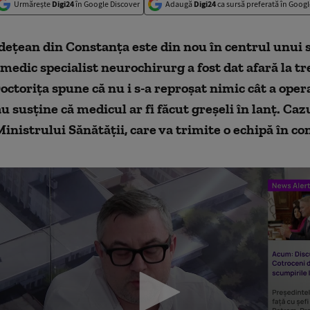
Urmărește
Digi24
în Google Discover
Adaugă
Digi24
ca sursă preferată în Googl
dețean din Constanța este din nou în centrul unui 
medic specialist neurochirurg a fost dat afară la tre
octorița spune că nu i s-a reproșat nimic cât a opera
ău susține că medicul ar fi făcut greșeli în lanț. Caz
Ministrului Sănătății, care va trimite o echipă în con