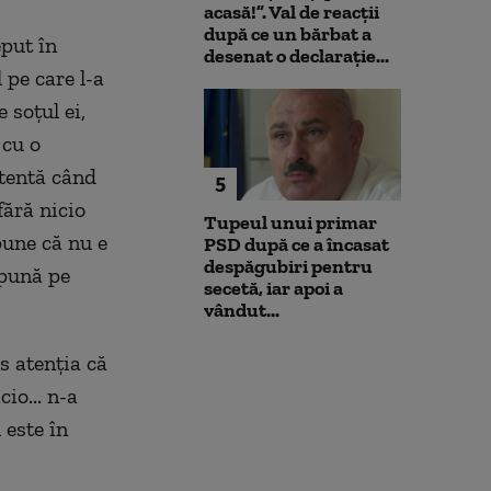
acasă!”. Val de reacții
după ce un bărbat a
put în
desenat o declarație...
 pe care l-a
 soțul ei,
 cu o
atentă când
5
fără nicio
Tupeul unui primar
pune că nu e
PSD după ce a încasat
despăgubiri pentru
spună pe
secetă, iar apoi a
vândut...
as atenția că
io... n-a
 este în