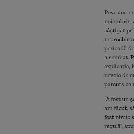
Povestea me
noiembrie, 
câștigat pri
neurochirur
perioadă de
a semnat. P
explicație, 
nevoie de ex
parcurs ce 
”A fost un ș
am făcut, să
fost nimic s
regulă”, sp