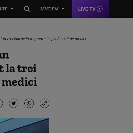
LIVE TV
LTE
LIVE FM
a trei luni de la angajare, în plină criză de medici
an
la trei
e medici