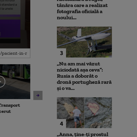
tânăra care a realizat
fotografia oficială a
noului...
3
„Nu am mai văzut
niciodată așa ceva”:
Rusia a doborât o
dronă portugheză rară
și o va...
Transport
Avertisment de la Bruxelles
Noua lege a int
 cerut
după scandalul centralelor
deschide calea
pe cărbune: „Blocarea
parteneriatul 
4
angajamentelor din PNRR
Nu poți impune
poate avea consecințe
fără să oferi și
„Anna, ţine-ţi prostul
financiare”