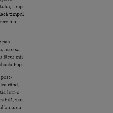
tului, timp
 dacă timpul
ărere mai
e pas
a, nu o să
u făcut mii
ihaela Pop.
 post-
ilea rând,
ția într-o
rabilă, sau
ul bine, cu