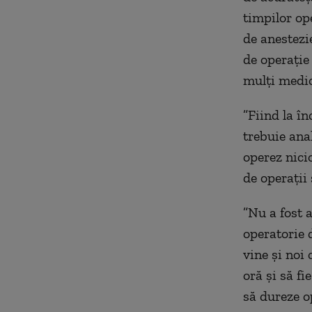
timpilor op
de anestezi
de operație 
mulți medic
”Fiind la î
trebuie anal
operez nici
de operații
”Nu a fost a
operatorie d
vine și noi
oră și să fi
să dureze op