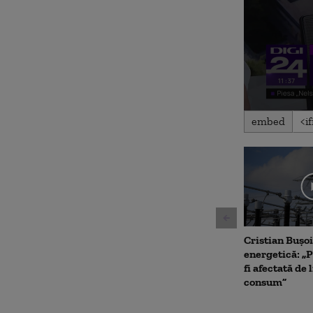
0
embed
seconds
of
7
minutes,
3
seconds
Volu
90%
Cristian Bușoi
energetică: „P
fi afectată de 
consum”