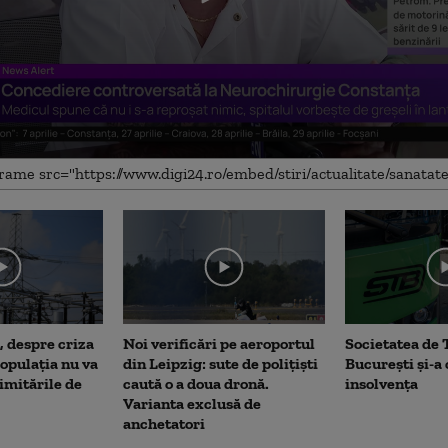
me
, despre criza
Noi verificări pe aeroportul
Societatea de 
opulația nu va
din Leipzig: sute de polițiști
București și-a
limitările de
caută o a doua dronă.
insolvența
Varianta exclusă de
anchetatori