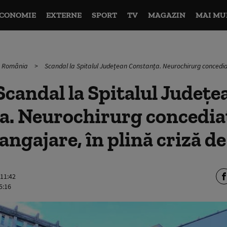
CONOMIE
EXTERNE
SPORT
TV
MAGAZIN
MAI MU
în România
Scandal la Spitalul Județean Constanța. Neurochirurg concediat l
candal la Spitalul Județe
. Neurochirurg concediat 
 angajare, în plină criză d
 11:42
5:16