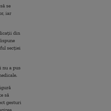
să se
r, iar
icații din
edispune
ful secției
i nu a pus
medicale.
sigură
te să
ect gesturi
ngirea