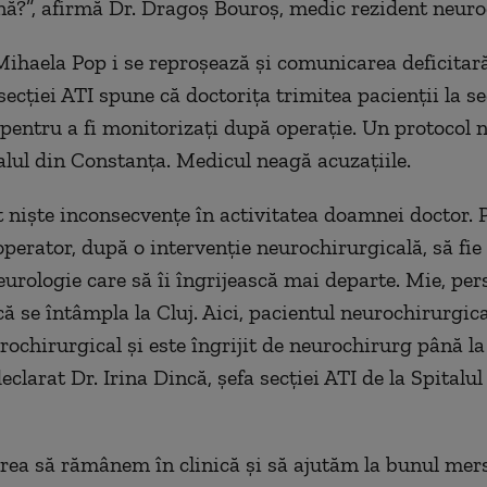
nă?”, afirmă Dr. Dragoș Bouroș, medic rezident neuro
ihaela Pop i se reproșează și comunicarea deficitară
 secției ATI spune că doctorița trimitea pacienții la se
pentru a fi monitorizați după operație. Un protocol 
alul din Constanța. Medicul neagă acuzațiile.
t niște inconsecvențe în activitatea doamnei doctor. P
operator, după o intervenție neurochirurgicală, să fie
eurologie care să îi îngrijească mai departe. Mie, per
că se întâmpla la Cluj. Aici, pacientul neurochirurgi
rochirurgical și este îngrijit de neurochirurg până la
declarat Dr. Irina Dincă, șefa secției ATI de la Spitalu
rea să rămânem în clinică și să ajutăm la bunul mers