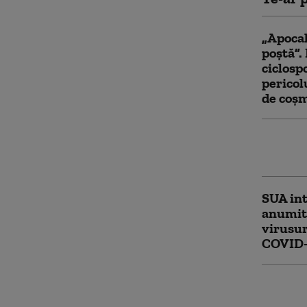
„Apoca
poștă”.
ciclosp
pericol
de coșm
Epidemi
într-un
SUA int
anumit 
virusur
COVID-
Jurnal
Fauci ș