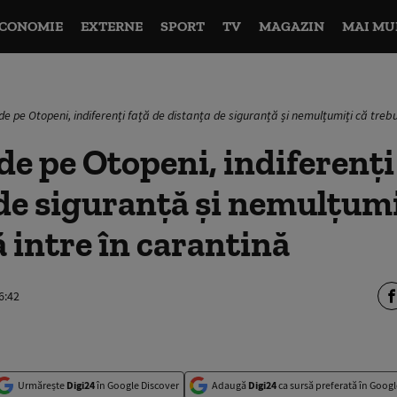
CONOMIE
EXTERNE
SPORT
TV
MAGAZIN
MAI MU
e pe Otopeni, indiferenți față de distanța de siguranță și nemulțumiți că trebu
de pe Otopeni, indiferenți
de siguranță și nemulțumi
ă intre în carantină
6:42
Urmărește
Digi24
în Google Discover
Adaugă
Digi24
ca sursă preferată în Googl