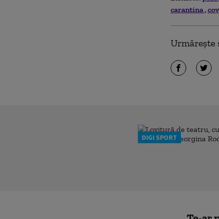
carantina
cov
Urmărește ș
DIGI SPORT
Te-ar p