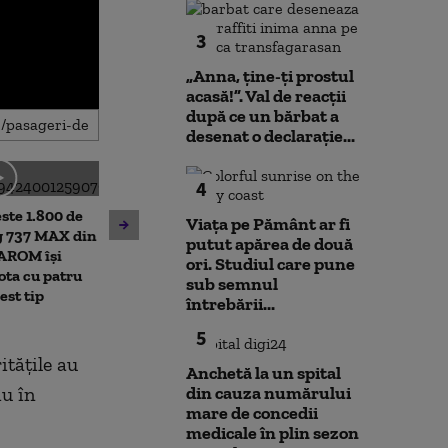
3
„Anna, ţine-ţi prostul
acasă!”. Val de reacții
după ce un bărbat a
desenat o declarație...
4
Meteorologii au emis noi
este 1.800 de
Cristian Bușoi,
avertizări de caniculă și
Viața pe Pământ ar fi
g 737 MAX din
energetică: „Po
furtuni. Mateescu: Ploile „nu
putut apărea de două
TAROM își
fi afectată de l
vor compensa lipsa acută” de
ori. Studiul care pune
ota cu patru
consum”
apă
sub semnul
est tip
întrebării...
5
itățile au
Anchetă la un spital
iu în
din cauza numărului
mare de concedii
medicale în plin sezon