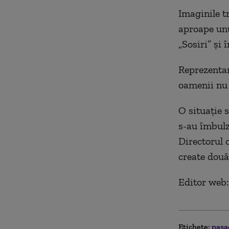
Imaginile t
aproape unu
„Sosiri” și 
Reprezentan
oamenii nu 
O situație 
s-au îmbulz
Directorul o
create două
Editor web:
Etichete:
pasa