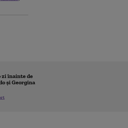
 zi înainte de
do și Georgina
ort