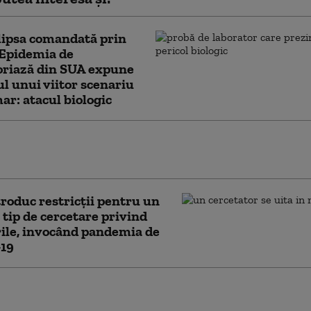
lipsa comandată prin
 Epidemia de
oriază din SUA expune
ul unui viitor scenariu
ar: atacul biologic
a de Ebola din RD Congo se intensifică
 ritm „excepţional”, avertizează OMS
roduc restricții pentru un
tip de cercetare privind
ile, invocând pandemia de
19
 de pandemie: Anthony
i-a exprimat deziluzia față