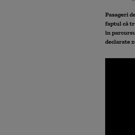
Pasageri de
faptul că t
în parcursu
declarate z