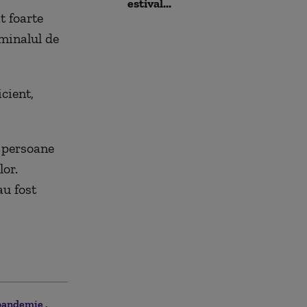
estival...
t foarte
rminalul de
cient,
e persoane
lor.
au fost
pandemie