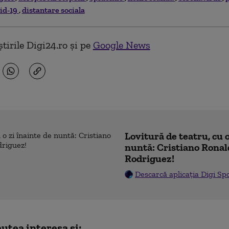
id-19
distantare sociala
tirile Digi24.ro și pe
Google News
Lovitură de teatru, cu o
nuntă: Cristiano Ronal
Rodriguez!
Descarcă aplicația Digi Sp
utea interesa și: