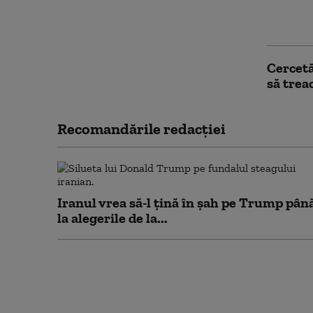
de Trum
fiind „
Cercetă
să treac
Recomandările redacţiei
Iranul vrea să-l țină în șah pe Trump pân
la alegerile de la...