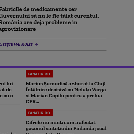
Fabricile de medicamente cer
Guvernului să nu le fie tăiat curentul.
România are deja probleme în
aprovizionare
CITEȘTE MAI MULTE
FANATIK.RO
ul lui
Marius Şumudică a zburat la Cluj!
at de
Întâlnire decisivă cu Neluţu Varga
e cu o
şi Marian Copilu pentru a prelua
CFR...
FANATIK.RO
Cifrele nu mint: cum a afectat
gazonul sintetic din Finlanda jocul