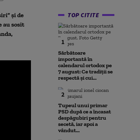
TOP CITITE
ri” și de
e au sosit
anda,
1
Sărbătoare
importantă în
calendarul ortodox pe
7 august: Ce tradiții se
respectă și cui...
2
Tupeul unui primar
PSD după ce a încasat
despăgubiri pentru
secetă, iar apoi a
vândut...