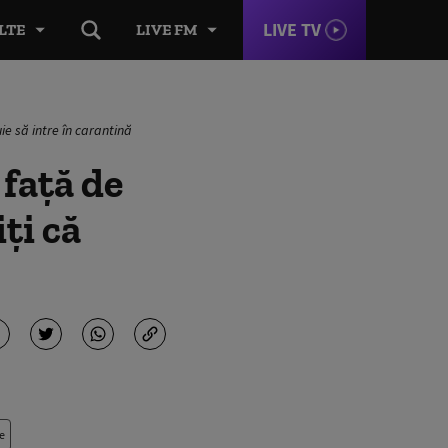
LIVE TV
LTE
LIVE FM
ie să intre în carantină
 față de
ți că
e