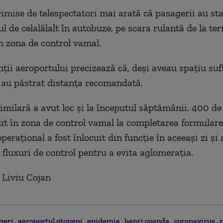
rimise de telespectatori mai arată că pasagerii au sta
l de celalălalt în autobuze, pe scara rulantă de la te
în zona de control vamal.
ții aeroportului precizează că, deşi aveau spaţiu sufi
au păstrat distanța recomandată.
similară a avut loc și la începutul săptămânii. 400 d
it în zona de control vamal la completarea formulare
perațional a fost înlocuit din funcție în aceeași zi și 
 fluxuri de control pentru a evita aglomerația.
 Liviu Cojan
geri
aeroportul otopeni
epidemie
henri coanda
coronavirus