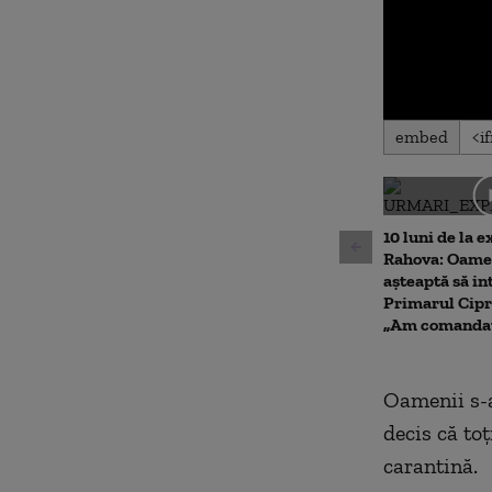
0
embed
seconds
of
0
seconds
Volu
90%
10 luni de la e
Rahova: Oamen
așteaptă să int
Primarul Cipr
„Am comandat
Oamenii s-
decis că toț
carantină.