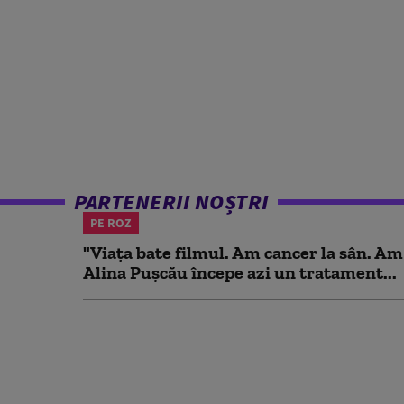
PARTENERII NOȘTRI
PE ROZ
"Viața bate filmul. Am cancer la sân. Am
Alina Pușcău începe azi un tratament...