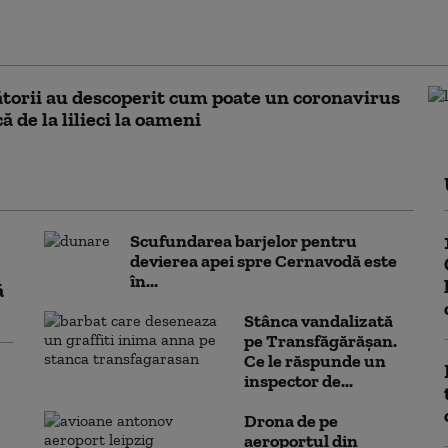
p, pe care l-a descris ca
confuz și nebun”. „Un idiot”
torii au descoperit cum poate un coronavirus
ă de la lilieci la oameni
Scufundarea barjelor pentru
devierea apei spre Cernavodă este
în...
ă
Stânca vandalizată
pe Transfăgărășan.
Ce le răspunde un
inspector de...
Drona de pe
aeroportul din