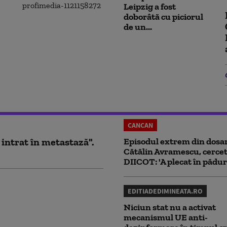
Leipzig a fost
doborâtă cu piciorul
de un...
CANCAN
 intrat în metastază".
Episodul extrem din dosar
Cătălin Avramescu, cercet
DIICOT: 'A plecat în pădur
EDITIADEDIMINEATA.RO
Niciun stat nu a activat
mecanismul UE anti-