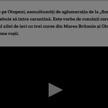
 pe Otopeni, nemultumiți de aglomerația de la „Sosi
rebuie să intre carantină. Este vorba de românii car
l zilei de ieri cu trei curse din Marea Britanie și Ol
one roșii.