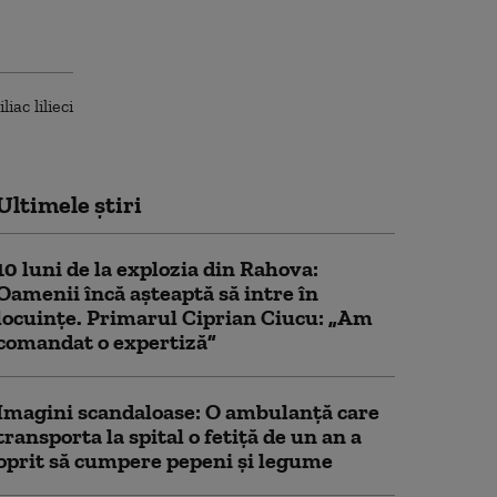
Ultimele știri
10 luni de la explozia din Rahova:
Oamenii încă așteaptă să intre în
locuințe. Primarul Ciprian Ciucu: „Am
comandat o expertiză”
Imagini scandaloase: O ambulanță care
transporta la spital o fetiță de un an a
oprit să cumpere pepeni și legume