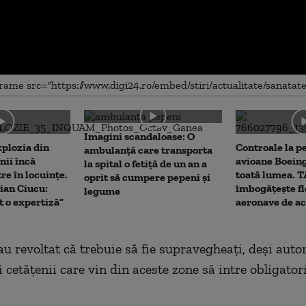
me
Imagini scandaloase: O
xplozia din
Controale la p
ambulanță care transporta
ii încă
avioane Boein
la spital o fetiță de un an a
re în locuințe.
toată lumea. 
oprit să cumpere pepeni și
ian Ciucu:
îmbogățește fl
legume
 o expertiză”
aeronave de ac
au revoltat
c
ă trebuie să fie supravegheați, deși autor
i cetățenii care vin din aceste zone să intre obligator