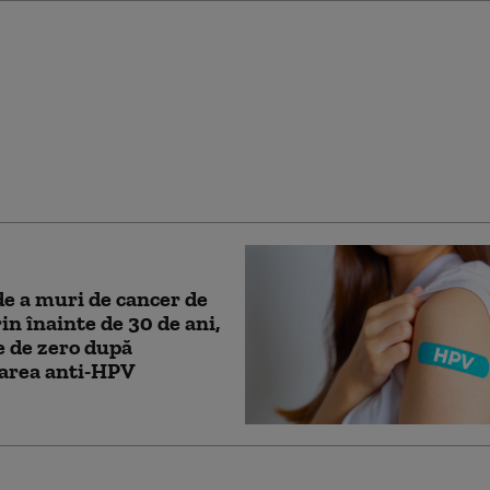
a a impus vaccinarea
orie împotriva varicelei
toți copiii
de a muri de cancer de
rin înainte de 30 de ani,
 de zero după
area anti-HPV