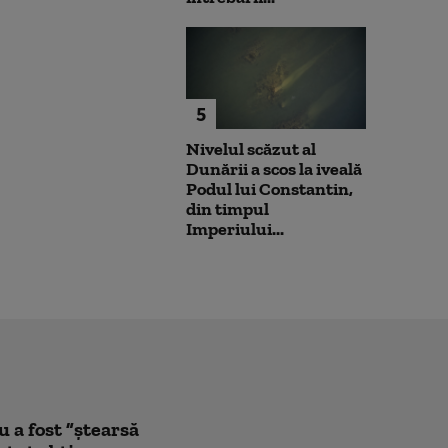
5
Nivelul scăzut al
Dunării a scos la iveală
Podul lui Constantin,
din timpul
Imperiului...
a fost ”ștearsă