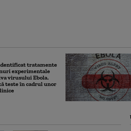
in „cu totul nou” a fost
at cu ajutorul AI: „O
are fundamentală în
n care ne pregătim
 pandemii”
dentificat tratamente
inuri experimentale
va virusului Ebola.
 teste în cadrul unor
linice