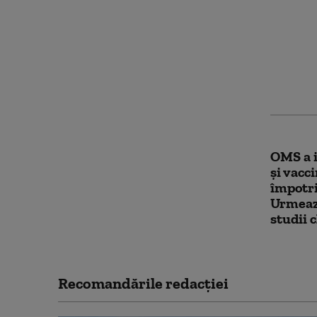
Un vacc
dezvolt
schimb
modul î
pentru
OMS a i
şi vacc
împotri
Urmează
studii c
Recomandările redacţiei