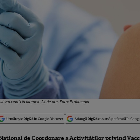
t vaccinați în ultimele 24 de ore. Foto: Profimedia
Urmărește
Digi24
în Google Discover
Adaugă
Digi24
ca sursă preferată în Googl
ațional de Coordonare a Activităților privind Vac