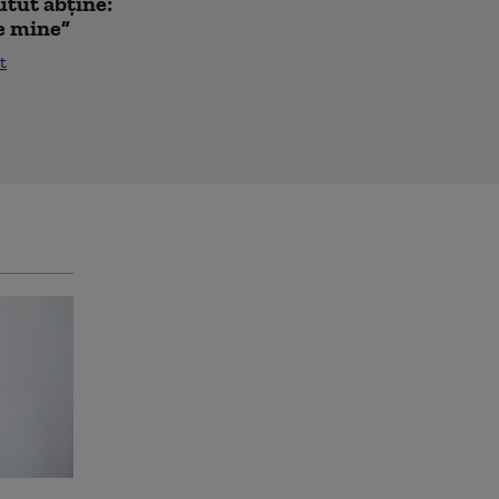
utut abține:
de mine”
t