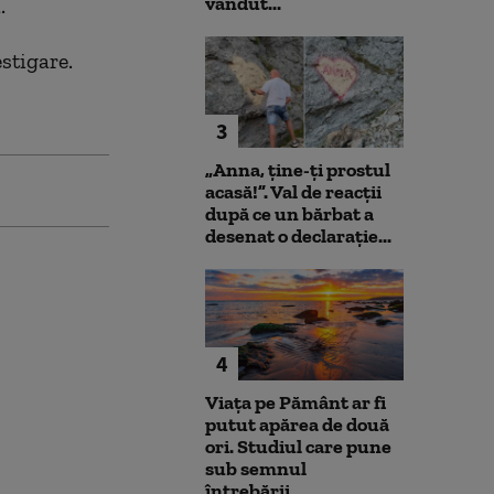
vândut...
.
stigare.
3
„Anna, ţine-ţi prostul
acasă!”. Val de reacții
după ce un bărbat a
desenat o declarație...
4
Viața pe Pământ ar fi
putut apărea de două
ori. Studiul care pune
sub semnul
întrebării...