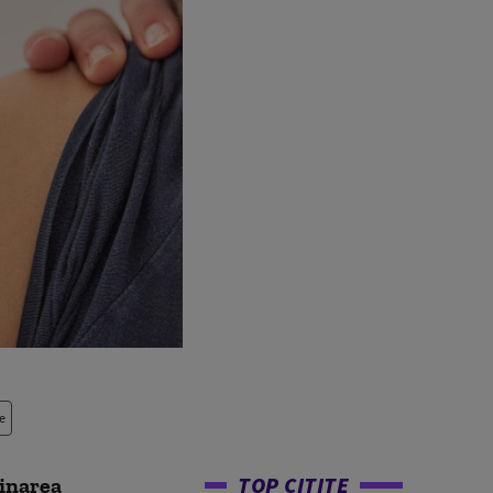
e
TOP CITITE
cinarea