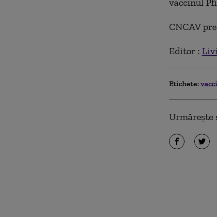
vaccinul Pf
CNCAV preci
Editor :
Liv
Etichete:
vacc
Urmărește ș