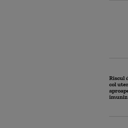
Bulgari
obligat
pentru 
Riscul 
col ute
aproape
imuniz