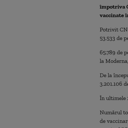
împotriva 
vaccinate î
Potrivit CN
53.533 de p
65.789 de p
la Moderna,
De la încep
3.201.106 d
În ultimele 
Numărul tot
de vaccinar