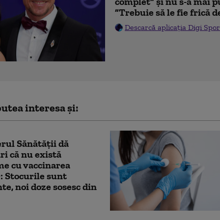
complet” și nu s-a mai p
”Trebuie să le fie frică 
Descarcă aplicația Digi Spor
utea interesa și:
rul Sănătății dă
ri că nu există
me cu vaccinarea
r: Stocurile sunt
nte, noi doze sosesc din