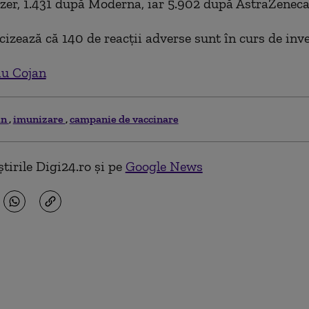
izer, 1.431 după Moderna, iar 5.902 după AstraZeneca
zează că 140 de reacții adverse sunt în curs de inve
iu Cojan
in
imunizare
campanie de vaccinare
tirile Digi24.ro și pe
Google News