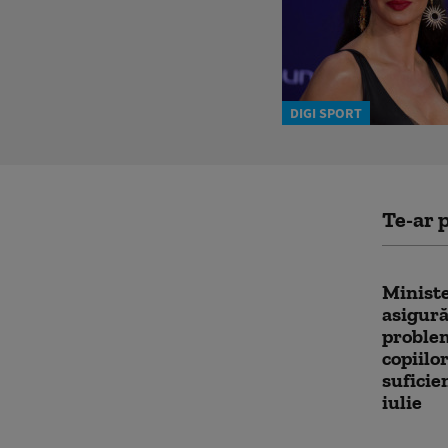
DIGI SPORT
Te-ar p
Ministe
asigură
proble
copiilo
suficie
iulie