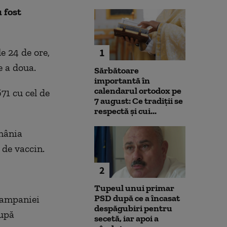
 fost
e 24 de ore,
1
e a doua.
Sărbătoare
importantă în
calendarul ortodox pe
71 cu cel de
7 august: Ce tradiții se
respectă și cui...
mânia
 de vaccin.
2
Tupeul unui primar
PSD după ce a încasat
 campaniei
despăgubiri pentru
după
secetă, iar apoi a