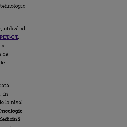
tehnologic,
, utilizând
PET-CT
,
mă
m de
de
rată
, în
e la nivel
 Oncologie
 Medicină