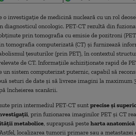
e o investigație de medicină nucleară cu un rol deose
n diagnosticul oncologic. PET-CT rezultă din fuziona
obținute prin tomografia cu emisie de pozitroni (PET)
in tomografia computerizată (CT) și furnizează infor
bolismul țesuturilor (prin PET), în contextul structur
elevate de CT. Informațiile achiziționate rapid de P
e un sistem computerizat puternic, capabil să recons
uă seturi de date și să livreze imagini la maximum 
ă încheierea scanării.
nute prin intermediul PET-CT sunt
precise și superi
investigații
, prin fuzionarea imaginilor PET și CT re
ității metabolice
, suprapusă peste
harta anatomică
Astfel, localizarea tumorii primare sau a metastazei 