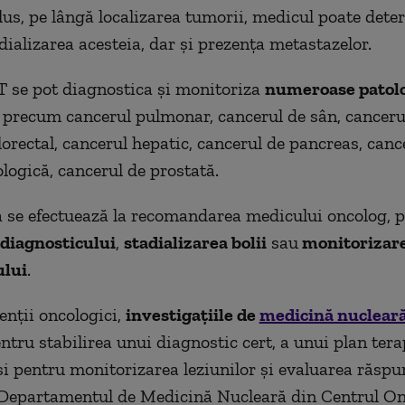
plus, pe lângă localizarea tumorii, medicul poate det
ializarea acesteia, dar și prezența metastazelor.
 se pot diagnostica și monitoriza
numeroase patolo
, precum cancerul pulmonar, cancerul de sân, canceru
lorectal, cancerul hepatic, cancerul de pancreas, canc
ologică, cancerul de prostată.
a se efectuează la recomandarea medicului oncolog, 
 diagnosticului
,
stadializarea bolii
sau
monitorizar
lui
.
enții oncologici,
investigațiile de
medicină nuclear
entru stabilirea unui diagnostic cert, a unui plan tera
și pentru monitorizarea leziunilor și evaluarea răspu
 Departamentul de Medicină Nucleară din Centrul On