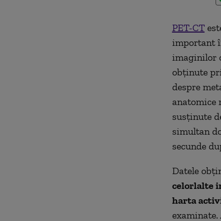
PET-CT
est
important î
imaginilor 
obținute pr
despre meta
anatomice r
susținute d
simultan do
secunde dup
Datele obți
celorlalte 
harta activ
examinate. 