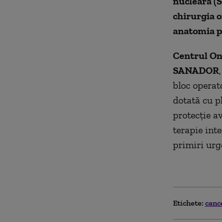
nucleară (S
chirurgia o
anatomia p
Centrul O
SANADOR
bloc operato
dotată cu p
protecție av
terapie int
primiri urg
Etichete:
canc