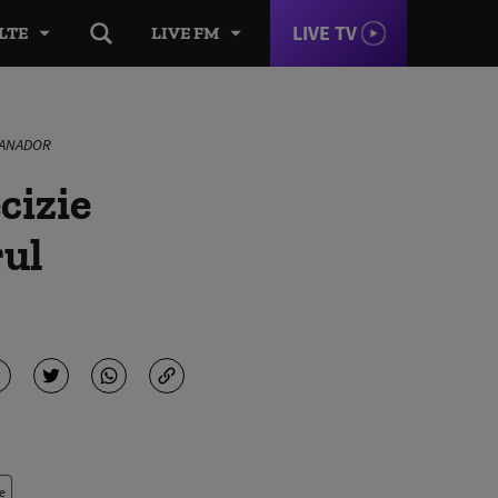
LIVE TV
LTE
LIVE FM
c SANADOR
cizie
rul
e