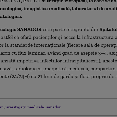
PECT-CT, PET-CT și terapie izotopică)
, la care se a
ncologică, imagistica medicală, laboratorul de anali
atologică.
ncologic SANADOR
este parte integrantă din
Spitalul
, astfel că oferă pacienților și acces la infrastructura 
r la standarde internaționale (fiecare sală de operați
lafon cu flux laminar, având grad de asepsie 3–4, as
ansată împotriva infecțiilor intraspitalicești), aneste
ensivă, radiologie și imagistică medicală, compartim
ențe (24/24H) cu 21 linii de gardă și flotă proprie de
er
investigaţii medicale
sanador