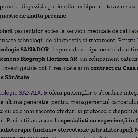
e la dispoziția pacienților echipamente avansate 
nostic de înaltă precizie.
ră pacienților acces la servicii medicale de calitate
ansate tehnologii de diagnostic și tratament. Pentru
ncologic SANADOR
dispune de echipamentul de ulti
iemens Biograph Horizon 3R
, un echipament extre
Investigațiile pot fi realizate și
în
contract cu Casa 
de Sănătate
.
ncologic SANADOR
oferă pacienților o abordare integ
e ultimă generație, pentru managementul cancerului
e cu cele mai recente ghiduri și protocoale disponibil
l. Pacienții au acces la
specialiști cu experiență în
adioterapie (inclusiv stereotaxie și brahiterapie),