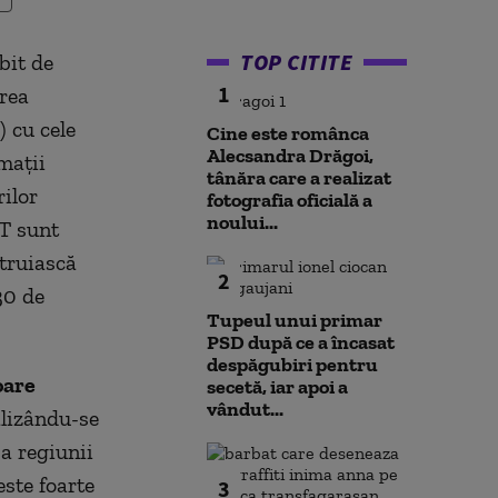
TOP CITITE
bit de
1
rea
 cu cele
Cine este românca
Alecsandra Drăgoi,
mații
tânăra care a realizat
ilor
fotografia oficială a
noului...
ET sunt
truiască
2
30 de
Tupeul unui primar
PSD după ce a încasat
despăgubiri pentru
oare
secetă, iar apoi a
vândut...
alizându-se
a regiunii
este foarte
3