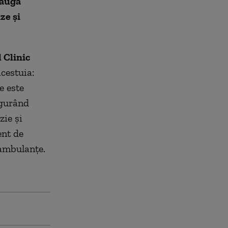
daugă
ze și
 Clinic
acestuia:
e este
igurând
zie și
ent de
 ambulanțe.