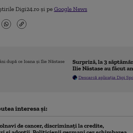
tirile Digi24.ro și pe
Google News
Surpriză, la 3 săptămân
Ilie Năstase au făcut a
Descarcă aplicația Digi Sp
utea interesa și:
bolnavi de cancer, discriminați la credite,
ri și adopții. Politicienii germani cer schimbarea