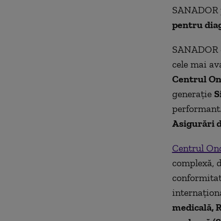
SANADOR pun
pentru diag
SANADOR ofe
cele mai av
Centrul O
generație
S
performant. 
Asigurări 
Centrul O
complexă, d
conformitat
internaționa
medicală, R