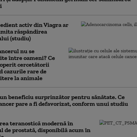
i
edient activ din Viagra ar
imita răspândirea
lui (studiu)
ancerul nu se
ite între oameni? Ce
operit cercetătorii
d cazurile rare de
tere la animale
 un beneficiu surprinzător pentru sănătate. Ce
cancer pare a fi defavorizat, conform unui studiu
rea teranostică modernă în
l de prostată, disponibilă acum în
ia