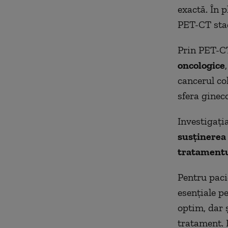
exactă. În 
PET-CT stad
Prin PET-CT
oncologice
cancerul co
sfera ginec
Investigați
susținerea
tratamentu
Pentru paci
esențiale p
optim, dar 
tratament.