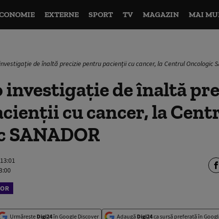
CONOMIE
EXTERNE
SPORT
TV
MAGAZIN
MAI MU
investigație de înaltă precizie pentru pacienții cu cancer, la Centrul Oncologi
 investigație de înaltă pre
cienții cu cancer, la Cent
ic SANADOR
 13:01
3:00
DOR
Urmărește
Digi24
în Google Discover
Adaugă
Digi24
ca sursă preferată în Googl