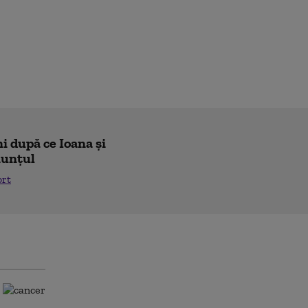
i după ce Ioana și
nunțul
ort