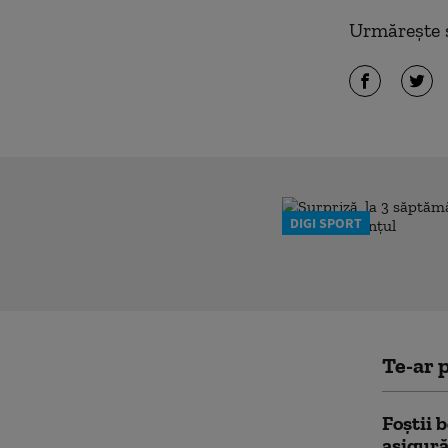
Urmărește ș
DIGI SPORT
Te-ar p
Foștii 
asigură