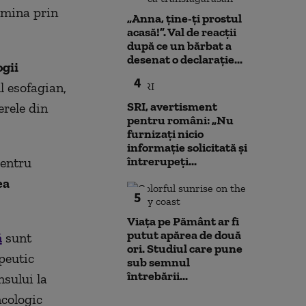
ermina prin
„Anna, ţine-ţi prostul
acasă!”. Val de reacții
după ce un bărbat a
desenat o declarație...
gii
4
l esofagian,
SRI, avertisment
erele din
pentru români: „Nu
furnizați nicio
informație solicitată și
întrerupeți...
pentru
ea
5
Viața pe Pământ ar fi
putut apărea de două
ă
sunt
ori. Studiul care pune
peutic
sub semnul
întrebării...
nsului la
cologic