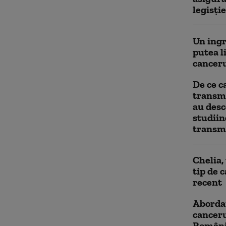
legisție
Un ingr
putea l
canceru
De ce c
transm
au desc
studiin
transmi
Chelia,
tip de 
recent
Aborda
canceru
Român