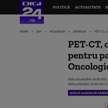
POLITICĂ
ACTUALITATE
E
HOME
Știri
Actualitate
Sănătate
PET-CT, o 
PET-CT, o
pentru pa
Oncolog
Data actualizării:
18.06.2021
Data publicării:
18.06.2021 1
Articol sustinut de SANA