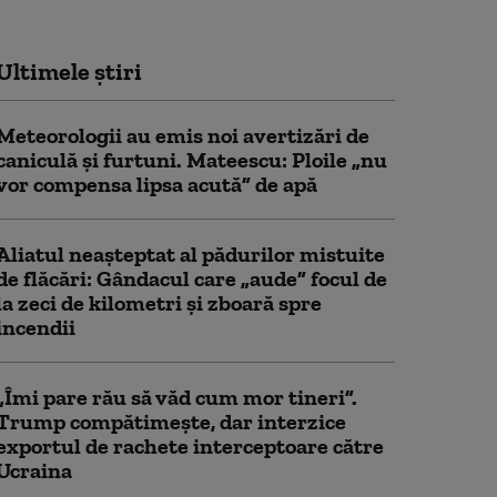
Ultimele știri
Meteorologii au emis noi avertizări de
caniculă și furtuni. Mateescu: Ploile „nu
vor compensa lipsa acută” de apă
Aliatul neașteptat al pădurilor mistuite
de flăcări: Gândacul care „aude” focul de
la zeci de kilometri și zboară spre
incendii
„Îmi pare rău să văd cum mor tineri”.
Trump compătimește, dar interzice
exportul de rachete interceptoare către
Ucraina