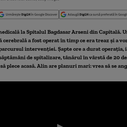
Urmărește
Digi24
în Google Discover
Adaugă
Digi24
ca sursă preferată în Googl
dicală la Spitalul Bagdasar Arseni din Capitală. U
 cerebrală a fost operat în timp ce era treaz și a vo
parcursul intervenției. Șapte ore a durat operația, 
ăptămâni de spitalizare, tânărul în vârstă de 20 de
să plece acasă. Alin are planuri mari: vrea să se an