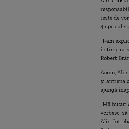
Alin a fost 
responsabile
teste de vo
4 specialișt
„I-am explic
în timp ce 
Robert Brân
Acum, Alin s
și antrena 
ajungă înap
„Mă bucur c
vorbesc, să
Alin. Între