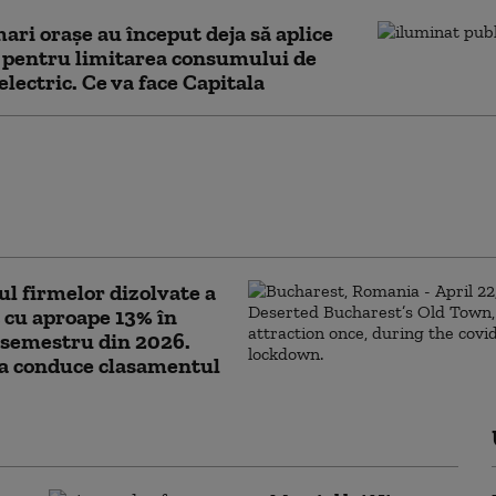
ari orașe au început deja să aplice
 pentru limitarea consumului de
electric. Ce va face Capitala
tent medical din SUA
a pământ un pacient
. Ce nu a știut bărbatul
 atunci când l-a atacat
 firmelor dizolvate a
 cu aproape 13% în
 semestru din 2026.
la conduce clasamentul