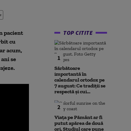
e
TOP CITITE
n pacient
rbit cu
iar acum,
1
 ani se
gajeze.
Sărbătoare
importantă în
calendarul ortodox pe
7 august: Ce tradiții se
respectă și cui...
2
Viața pe Pământ ar fi
putut apărea de două
ori. Studiul care pune