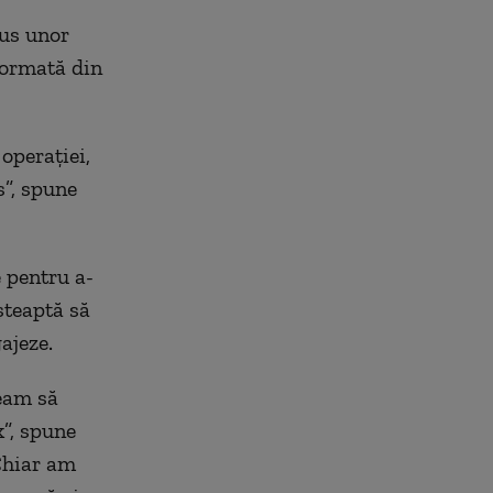
pus unor
formată din
operației,
s”, spune
e pentru a-
șteaptă să
ajeze.
team să
k”, spune
 Chiar am