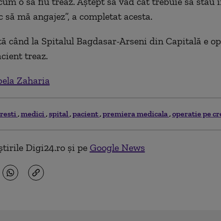
cum o să fiu treaz. Aștept să văd cât trebuie să stau î
 să mă angajez”, a completat acesta.
ă când la Spitalul Bagdasar-Arseni din Capitală e op
cient treaz.
bela Zaharia
resti
medici
spital
pacient
premiera medicala
operatie pe cr
tirile Digi24.ro și pe
Google News