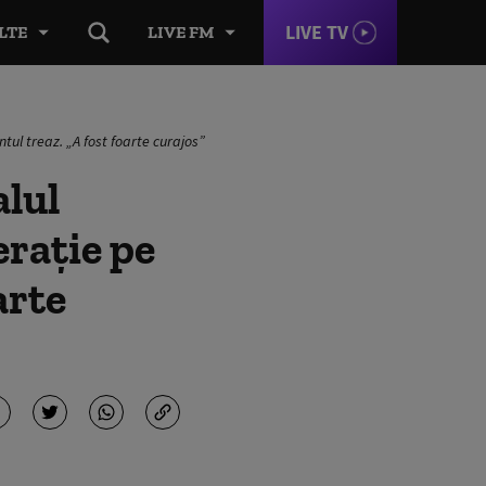
LIVE TV
LTE
LIVE FM
tul treaz. „A fost foarte curajos”
alul
rație pe
arte