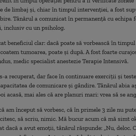
trezit în timpul operației pentru a fi verificate zonele
 de limbaj și, chiar în timpul intervenției, a fost su
rbire. Tânărul a comunicat în permanență cu echipa 
i, inclusiv cu un psiholog.
at beneficiul clar: dacă poate să vorbească în timpul 
scoatem tumoarea, poate și după. A fost foarte curajo
dus, medic specialist anestezie Terapie Intensivă.
-a recuperat, dar face în continuare exerciții și test
capacitatea de comunicare și gândire. Tânărul abia a
oi acasă, mai ales că are planuri mari: vrea să se ang
ă am început să vorbesc, că în primele 3 zile nu pu
 citesc, să scriu, nimic. Mă bucur acum că mă simt o
bat dacă a avut emoții, tânărul răspunde: „Nu, deloc.