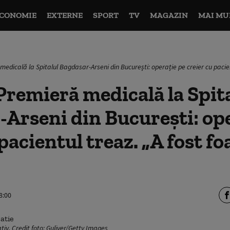
CONOMIE
EXTERNE
SPORT
TV
MAGAZIN
MAI MU
edicală la Spitalul Bagdasar-Arseni din București: operație pe creier cu pacien
remieră medicală la Spit
Arseni din București: ope
pacientul treaz. „A fost fo
8:00
tiv. Credit foto: Guliver/Getty Images