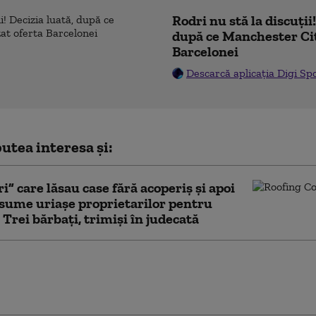
Rodri nu stă la discuții
după ce Manchester Cit
Barcelonei
Descarcă aplicația Digi Sp
utea interesa și:
i” care lăsau case fără acoperiș și apoi
sume uriașe proprietarilor pentru
. Trei bărbați, trimiși în judecată
uat procedura pentru selecţia
iştilor din comisiile de desemnare a
ilor de teatre. Se caută 10 directori