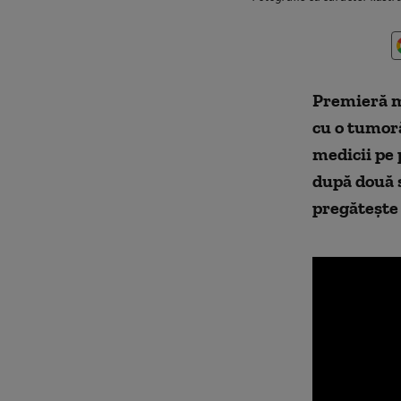
Premieră me
cu o tumoră
medicii pe 
după două s
pregătește 