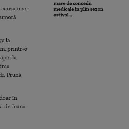
mare de concedii
n cauza unor
medicale în plin sezon
estival...
 tumoră
ge la
em, printr-o
apoi la
xime
dr. Prună
 doar în
ă dr. Ioana