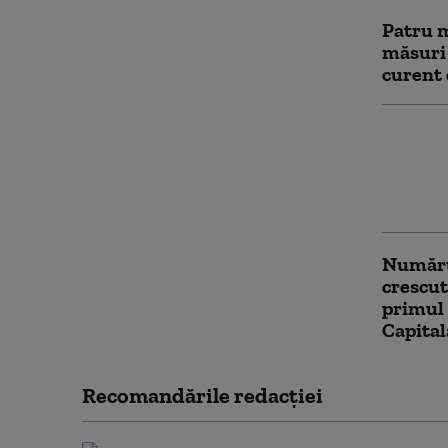
Patru m
măsuri
curent 
Un asis
pune l
violent
agresiv
Numărul
crescut
primul
Capita
Recomandările redacţiei