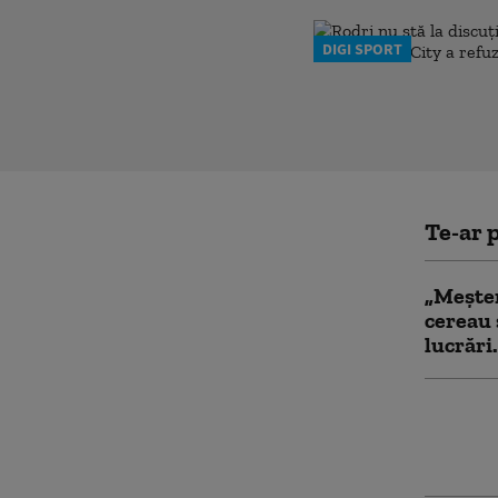
DIGI SPORT
Te-ar p
„Meșter
cereau 
lucrări
S-a rel
special
manager