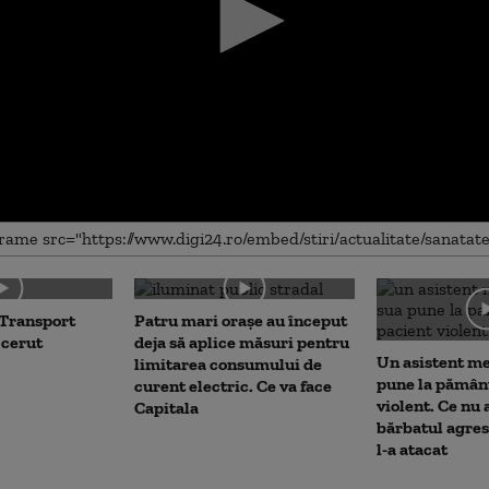
me
 Transport
Patru mari orașe au început
 cerut
deja să aplice măsuri pentru
Un asistent m
limitarea consumului de
pune la pămân
curent electric. Ce va face
violent. Ce nu 
Capitala
bărbatul agres
l-a atacat