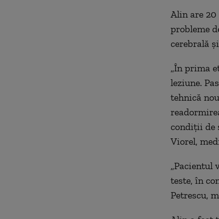
Alin are 20
probleme de
cerebrală și
„În prima e
leziune. Pas
tehnică nou
readormirea
condiții de
Viorel, med
„Pacientul 
teste, în co
Petrescu, m