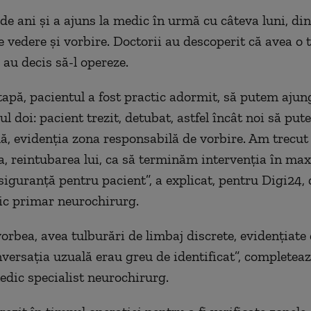
 de ani și a ajuns la medic în urmă cu câteva luni, di
 vedere și vorbire. Doctorii au descoperit că avea o
 au decis să-l opereze.
tapă, pacientul a fost practic adormit, să putem ajun
ul doi: pacient trezit, detubat, astfel încât noi să put
ă, evidenția zona responsabilă de vorbire. Am trecut 
, reintubarea lui, ca să terminăm intervenția în ma
 siguranță pentru pacient”, a explicat, pentru Digi24, 
ic primar neurochirurg.
vorbea, avea tulburări de limbaj discrete, evidențiate
nversația uzuală erau greu de identificat”, completeaz
edic specialist neurochirurg.