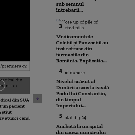
sub semnul
întrebării...
3
Medicamentele
Colebil și Panzcebil au
fost retrase din
farmaciile din
România. Explicația...
4
Nivelul scăzut al
Dunării a scos la iveală
Podul lui Constantin,
din timpul
edical din SUA
De ce nu ajută ploile de vară
Nicușor Dan sp
Imperiului...
t un pacient
la diminuarea secetei.
că România își
a știut
Climatolog: Sunt distribuite
obiectivul trece
5
iv atunci când
neuniform și nu acolo unde
moneda euro: „
este nevoie mai mare
de durată care
Anchetă la un spital
prioritizat”
din cauza numărului