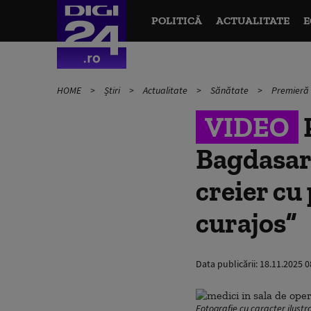
POLITICĂ
ACTUALITATE
E
HOME
Știri
Actualitate
Sănătate
Premieră m
VIDEO
P
Bagdasar-
creier cu 
curajos”
Data publicării:
18.11.2025 0
Fotografie cu caracter ilustra