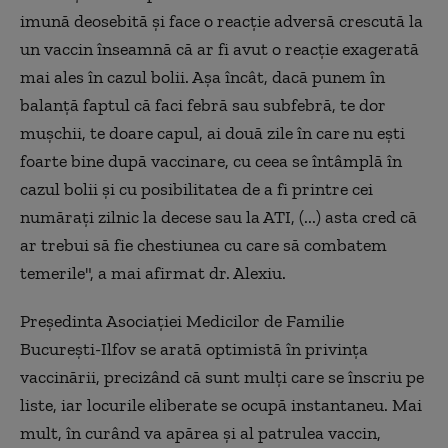
imună deosebită și face o reacție adversă crescută la
un vaccin înseamnă că ar fi avut o reacție exagerată
mai ales în cazul bolii. Așa încât, dacă punem în
balanță faptul că faci febră sau subfebră, te dor
mușchii, te doare capul, ai două zile în care nu ești
foarte bine după vaccinare, cu ceea se întâmplă în
cazul bolii și cu posibilitatea de a fi printre cei
numărați zilnic la decese sau la ATI, (...) asta cred că
ar trebui să fie chestiunea cu care să combatem
temerile", a mai afirmat dr. Alexiu.
Preşedinta Asociaţiei Medicilor de Familie
București-Ilfov se arată optimistă în privința
vaccinării, precizând că sunt mulți care se înscriu pe
liste, iar locurile eliberate se ocupă instantaneu. Mai
mult, în curând va apărea și al patrulea vaccin,