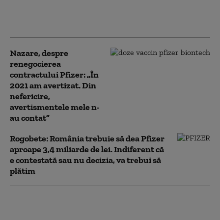
audiat ca martor la DNA
în dosarul vaccinurilor
anti-COVID (Surse)
Nazare, despre
renegocierea
contractului Pfizer: „În
2021 am avertizat. Din
nefericire,
avertismentele mele n-
au contat”
Rogobete: România trebuie să dea Pfizer
aproape 3,4 miliarde de lei. Indiferent că
e contestată sau nu decizia, va trebui să
plătim
Cazul Pfizer. Rafila: A fost
corect să nu cumpărăm 29