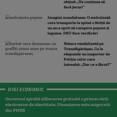
obțină: „Va continua să
facă jocuri”
Imagini scandaloase: O ambulanță
care transporta la spital o fetiță de
un an a oprit să cumpere pepeni și
legume. DSU face verificări
Stânca vandalizată pe
Transfăgărășan. Ce le
răspunde un inspector de
Poliție celor care
întreabă: „Dar ce a făcut?”
DIGI ECONOMIC
Guvernul aprobă eliberarea gratuită a primei cărţi
electronice de identitate. Finanțarea este asigurată
din PNRR