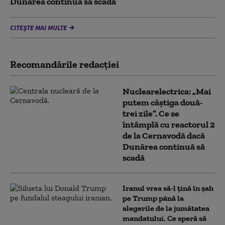
Dunărea continuă să scadă
CITEȘTE MAI MULTE
Recomandările redacţiei
Nuclearelectrica: „Mai
putem câștiga două-
trei zile”. Ce se
întâmplă cu reactorul 2
de la Cernavodă dacă
Dunărea continuă să
scadă
Iranul vrea să-l țină în șah
pe Trump până la
alegerile de la jumătatea
mandatului. Ce speră să