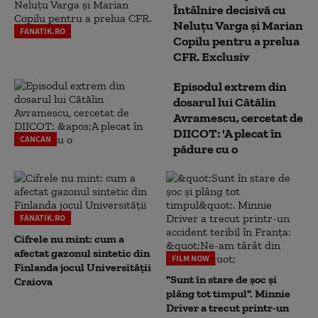
Întâlnire decisivă cu
Neluţu Varga şi Marian
FANATIK.RO
Copilu pentru a prelua
CFR. Exclusiv
Episodul extrem din
dosarul lui Cătălin
Avramescu, cercetat de
DIICOT: 'A plecat în
CANCAN
pădure cu o
FANATIK.RO
Cifrele nu mint: cum a
afectat gazonul sintetic din
FILM NOW
Finlanda jocul Universității
"Sunt în stare de șoc și
Craiova
plâng tot timpul". Minnie
Driver a trecut printr-un