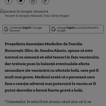
Pacient la terapie intensivă. Foto: Getty Images
Urmărește
Digi24
în Google
Adaugă
Digi24
ca sursă preferată în
Discover
Google
Preşedinta Asociaţiei Medicilor de Familie
București-Ilfov, dr. Sandra Alexiu, spune că este
normal ca oamenii să aibă temeri în fața vaccinului,
dar trebuie puse în balanță eventualele efecte
secundare ale vaccinării cu efectele bolii, care pot fi
mult mai grave. Medicul arată că o persoană care
face o reacție adversă mai puternică la vaccin ar fi
putut dezvolta o formă foarte gravă a bolii.
"Oamenilor le este frică atunci când știu că li se