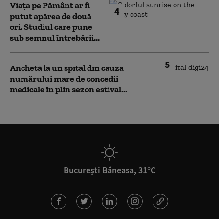
Viața pe Pământ ar fi
4
putut apărea de două
ori. Studiul care pune
sub semnul întrebării...
5
Anchetă la un spital din cauza
numărului mare de concedii
medicale în plin sezon estival...
București Băneasa, 31°C