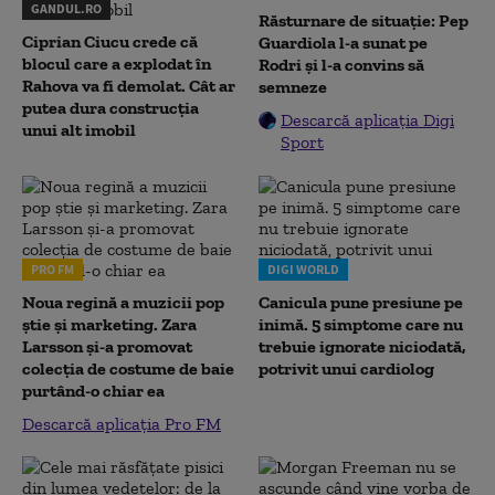
GANDUL.RO
Răsturnare de situație: Pep
Ciprian Ciucu crede că
Guardiola l-a sunat pe
blocul care a explodat în
Rodri și l-a convins să
Rahova va fi demolat. Cât ar
semneze
putea dura construcția
Descarcă aplicația Digi
unui alt imobil
Sport
PRO FM
DIGI WORLD
Noua regină a muzicii pop
Canicula pune presiune pe
știe și marketing. Zara
inimă. 5 simptome care nu
Larsson și-a promovat
trebuie ignorate niciodată,
colecția de costume de baie
potrivit unui cardiolog
purtând-o chiar ea
Descarcă aplicația Pro FM