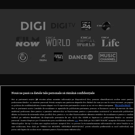
TERMENI ȘI CONDIȚII
POLITICA DE CONFIDENȚIALITATE
Nouă ne pasă ca datele tale personale să rămână confidențiale
Noi și partenerii noștri
30
stocăm și/sau accesăm informații pe dispozitivul dvs., precum identificatorii cookie unici pentru
prelucrarea datelor cu caracter personal. Puteți accepta sau gestiona alegerile dvs. făcând clic mai jos sau în orice moment, pe pagina
ABONARE DIGI TV
cu politica de confidențialitate. Aceste alegeri vor fi raportate partenerilor noștri și nu vă vor afecta navigarea.
Mai multe detalii
Noi si partenerii nostri (retelele de socializare si agentiile de publicitate partenere, precum si furnizorii nostri de servicii de date
analitice) prelucram date pentru a permite website-ului sa functioneze, pentru a personaliza continutul si anunturile publicitare
GESTIONAȚI PREFERINȚELE
afisate in functie de interesele si/sau profilul dvs., pentru a va oferi functionalitati aferente retelelor de socializare si pentru a analiza
traficul pe website. Beneficiati de drepturile prevazute de art. 15-22 din GDPR in legatura cu prelucrarea datelor cu caracter
personal. Aceste drepturi pot fi exercitate prin modalitatea indicata
aici
. Prin click pe “ACCEPT TOATE”, acceptati folosirea tuturor
CODUL DIGI24
Tehnologiilor de tip Cookie, care implica inclusiv acceptul dvs. cu privire la stocarea/accesarea informatiilor de catre Vendor-ii cu
care colaboram. Prin click pe “VREAU SA MODIFIC SETARILE INDIVIDUAL” puteti schimba preferintele in mod individual, mai
putin cele legate de cookie strict necesare pentru functionarea website-ului.
CAMERE WEB