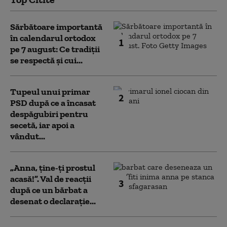
Sărbătoare importantă
în calendarul ortodox
1
pe 7 august: Ce tradiții
se respectă și cui...
Tupeul unui primar
2
PSD după ce a încasat
despăgubiri pentru
secetă, iar apoi a
vândut...
„Anna, ţine-ţi prostul
acasă!”. Val de reacții
3
după ce un bărbat a
desenat o declarație...