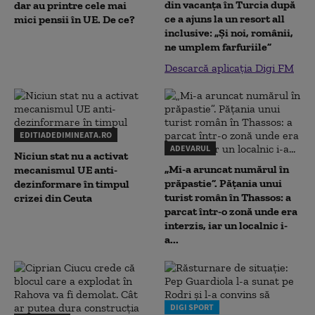
din vacanța în Turcia după
dar au printre cele mai
ce a ajuns la un resort all
mici pensii în UE. De ce?
inclusive: „Și noi, românii,
ne umplem farfuriile”
Descarcă aplicația Digi FM
EDITIADEDIMINEATA.RO
ADEVARUL
Niciun stat nu a activat
„Mi-a aruncat numărul în
mecanismul UE anti-
prăpastie”. Pățania unui
dezinformare în timpul
turist român în Thassos: a
crizei din Ceuta
parcat într-o zonă unde era
interzis, iar un localnic i-
a...
DIGI SPORT