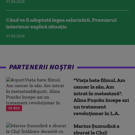
07.08.2026
Când va fi adoptată legea salarizării. Premierul
interimar explică situația
07.08.2026
PARTENERII NOȘTRI
"Viața bate filmul. Am
cancer la sân. Am
intrat în metastază".
Alina Pușcău începe azi
un tratament
PE ROZ
revoluționar în L.A.
Marius Şumudică a
zburat la Cluj!