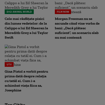
DIGI ANIMAL WORLD
FILM NOW
Cele mai răsfățate pisici
Morgan Freeman nu se
din lumea vedetelor: de la
ascunde când vine vorba de
Calippo a lui Ed Sheeran la
bani: „Dacă plătesc
Meredith Grey a lui Taylor
suficient”, un scenariu slab
Swift
nu mai contează
UTV
Gina Pistol a vorbit pentru
prima dată despre relația
cu tatăl ei. Cum i-a
schimbat viața fiica sa,
Josephine
Top Citite