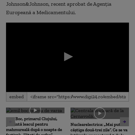
Johnson&Johnson, recent aprobat de Agenția
Europeană a Medicamentului.
0
embed
seconds
of
0
seconds
Emil Boc, primarul Clujului,
prezintă leacul pentru
Nuclearelectrica: „Mai putem
mahmureală după o noapte de
câștiga două-trei zile”. Ce se va