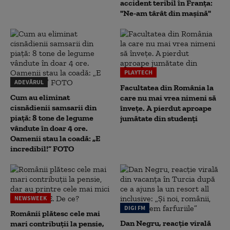
accident teribil în Franța:
"Ne-am târât din mașină"
PLAYTECH
ADEVĂRUL
Facultatea din România la
Cum au eliminat
care nu mai vrea nimeni să
cisnădienii samsarii din
înveţe. A pierdut aproape
piață: 8 tone de legume
jumătate din studenţi
vândute în doar 4 ore.
Oamenii stau la coadă: „E
incredibil!” FOTO
NEWSWEEK
DIGI FM
Românii plătesc cele mai
Dan Negru, reacție virală
mari contribuții la pensie,