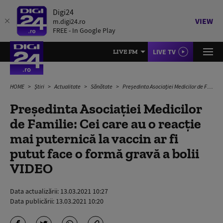
Digi24
VIEW
m.digi24.ro
FREE - In Google Play
LIVE TV
LIVE FM
HOME
Știri
Actualitate
Sănătate
Preşedinta Asociaţiei Medicilor de Familie: Cei care au o reacție mai puternică la vaccin ar fi putut face o formă gravă a bolii VIDEO
Preşedinta Asociaţiei Medicilor
de Familie: Cei care au o reacție
mai puternică la vaccin ar fi
putut face o formă gravă a bolii
VIDEO
Data actualizării:
13.03.2021 10:27
Data publicării:
13.03.2021 10:20