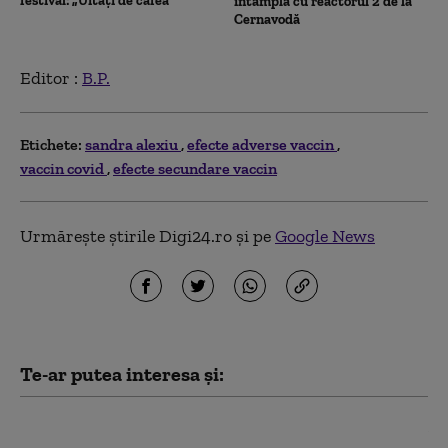
festival: „Uitați de cafea”
întâmpla cu reactorul 2 de la
Cernavodă
Editor :
B.P.
Etichete:
sandra alexiu
efecte adverse vaccin
vaccin covid
efecte secundare vaccin
Urmărește știrile Digi24.ro și pe
Google News
Te-ar putea interesa și:
Alexandru Nazare a fost