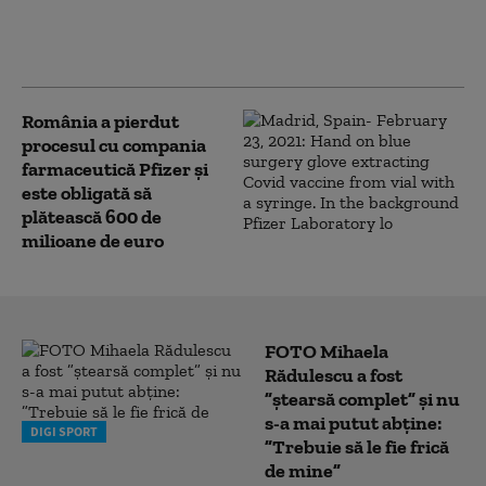
de milioane de doze de
vaccin COVID-19. Vlad
Voiculescu îl contrazice
România a pierdut
procesul cu compania
farmaceutică Pfizer și
este obligată să
plătească 600 de
milioane de euro
FOTO Mihaela
Rădulescu a fost
”ștearsă complet” și nu
s-a mai putut abține:
DIGI SPORT
”Trebuie să le fie frică
de mine”