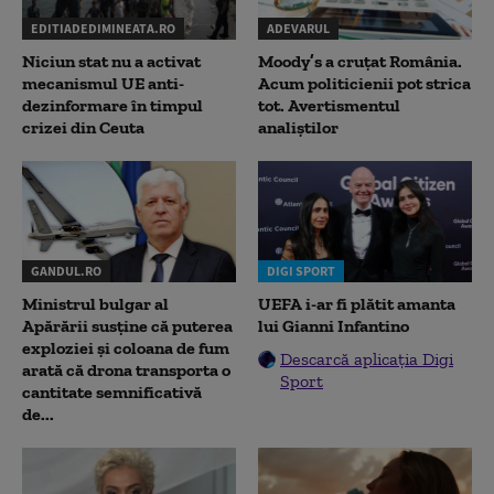
EDITIADEDIMINEATA.RO
ADEVARUL
Niciun stat nu a activat
Moody’s a cruțat România.
mecanismul UE anti-
Acum politicienii pot strica
dezinformare în timpul
tot. Avertismentul
crizei din Ceuta
analiștilor
GANDUL.RO
DIGI SPORT
Ministrul bulgar al
UEFA i-ar fi plătit amanta
Apărării susține că puterea
lui Gianni Infantino
exploziei și coloana de fum
Descarcă aplicația Digi
arată că drona transporta o
Sport
cantitate semnificativă
de...