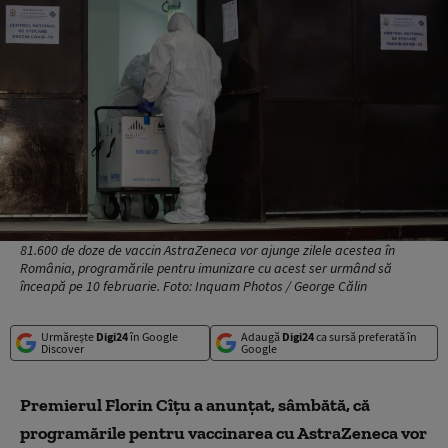
81.600 de doze de vaccin AstraZeneca vor ajunge zilele acestea în
România, programările pentru imunizare cu acest ser urmând să
înceapă pe 10 februarie. Foto: Inquam Photos / George Călin
Urmărește
Digi24
în Google
Adaugă
Digi24
ca sursă preferată în
Discover
Google
Premierul Florin Cîțu a anunțat, sâmbătă, că
programările pentru vaccinarea cu AstraZeneca vor