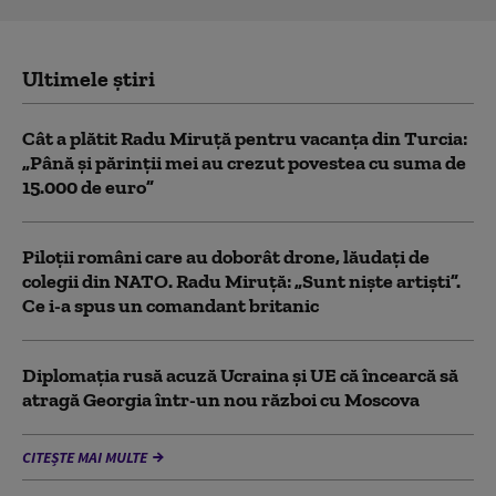
Ultimele știri
Cât a plătit Radu Miruță pentru vacanța din Turcia:
„Până și părinții mei au crezut povestea cu suma de
15.000 de euro”
Piloții români care au doborât drone, lăudați de
colegii din NATO. Radu Miruță: „Sunt niște artiști”.
Ce i-a spus un comandant britanic
Diplomaţia rusă acuză Ucraina şi UE că încearcă să
atragă Georgia într-un nou război cu Moscova
CITEȘTE MAI MULTE