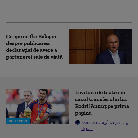
recăderii în populism și
risipă”
Ce spune Ilie Bolojan
despre publicarea
declarației de avere a
partenerei sale de viață
Lovitură de teatru în
cazul transferului lui
Rodri! Anunț pe prima
pagină
DIGI SPORT
Descarcă aplicația Digi
Sport