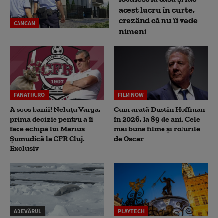
acest lucru în curte,
crezând că nu îi vede
CANCAN
nimeni
FANATIK.RO
FILM NOW
A scos banii! Neluțu Varga,
Cum arată Dustin Hoffman
prima decizie pentru a îi
în 2026, la 89 de ani. Cele
face echipă lui Marius
mai bune filme și rolurile
Șumudică la CFR Cluj.
de Oscar
Exclusiv
ADEVĂRUL
PLAYTECH