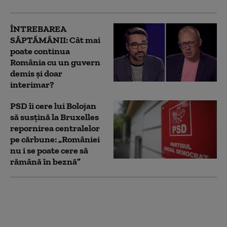
ÎNTREBAREA
SĂPTĂMÂNII: Cât mai
poate continua
România cu un guvern
demis și doar
interimar?
PSD îi cere lui Bolojan
să susțină la Bruxelles
repornirea centralelor
pe cărbune: „României
nu i se poate cere să
rămână în beznă”
Bolojan, mesaj înainte
de evaluarea Moody's:
„Alegerile din 2028 se
apropie. Crește riscul