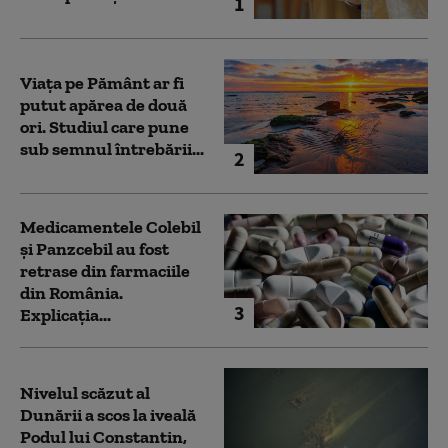
1
Viața pe Pământ ar fi
putut apărea de două
ori. Studiul care pune
sub semnul întrebării...
2
Medicamentele Colebil
și Panzcebil au fost
retrase din farmaciile
din România.
3
Explicația...
Nivelul scăzut al
Dunării a scos la iveală
Podul lui Constantin,