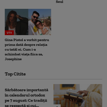
Seul
UTV
Gina Pistol a vorbit pentru
prima dată despre relația
cu tatăl ei. Cum i-a
schimbat viața fiica sa,
Josephine
Top Citite
Sărbătoare importantă
în calendarul ortodox
pe 7 august: Ce tradiții
se respectă și cui...