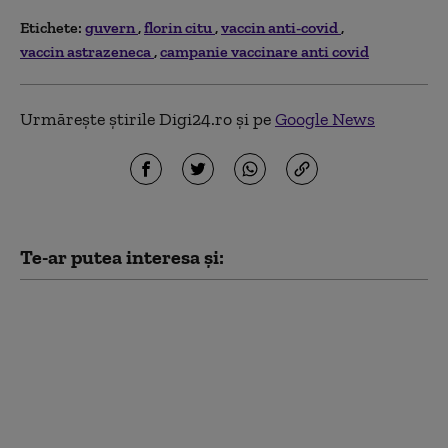
Etichete:
guvern
florin citu
vaccin anti-covid
vaccin astrazeneca
campanie vaccinare anti covid
Urmărește știrile Digi24.ro și pe
Google News
Te-ar putea interesa și:
Fabricile de
medicamente cer
Guvernului să nu le fie
tăiat curentul.
România are deja
probleme în
aprovizionare