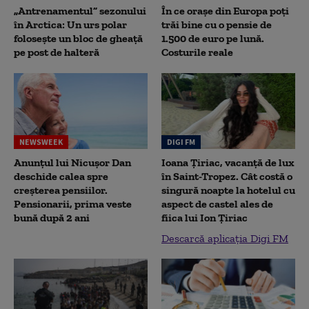
„Antrenamentul” sezonului
În ce orașe din Europa poți
în Arctica: Un urs polar
trăi bine cu o pensie de
folosește un bloc de gheață
1.500 de euro pe lună.
pe post de halteră
Costurile reale
NEWSWEEK
DIGI FM
Anunțul lui Nicușor Dan
Ioana Țiriac, vacanță de lux
deschide calea spre
în Saint-Tropez. Cât costă o
creșterea pensiilor.
singură noapte la hotelul cu
Pensionarii, prima veste
aspect de castel ales de
bună după 2 ani
fiica lui Ion Țiriac
Descarcă aplicația Digi FM