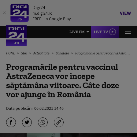
Digi24
VIEW
m.digi24.ro
FREE - In Google Play
LIVE TV
LIVE FM
HOME
Știri
Actualitate
Sănătate
Programările pentru vaccinul AstraZeneca vor începe săptămâna viitoare. Câte doze vor ajunge în România
Programările pentru vaccinul
AstraZeneca vor începe
săptămâna viitoare. Câte doze
vor ajunge în România
Data publicării:
06.02.2021 14:46