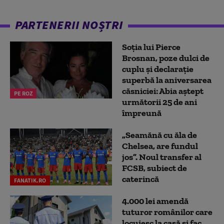
PARTENERII NOȘTRI
Soția lui Pierce
Brosnan, poze dulci de
cuplu și declarație
superbă la aniversarea
căsniciei: Abia aștept
PE ROZ
următorii 25 de ani
împreună
„Seamănă cu ăla de
Chelsea, are fundul
jos”. Noul transfer al
FCSB, subiect de
caterincă
FANATIK.RO
4.000 lei amendă
tuturor românilor care
locuiesc la casă și fac