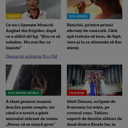
PRO FM
DIGI WORLD
Ce nu-i lipsește Monicăi
Rinichii, printre primii
Anghel din frigider, după
afectați de caniculă. Câtă
ce a slăbit 40 kg: “Știu ce să
apă trebuie să bem, de fapt,
mănânc. Nu mai fac ca
vara și la ce alimente să fim
înainte”
atenți
Descarcă aplicația Pro FM
DIGI ANIMAL WORLD
FILM NOW
A lăsat geamul mașinii
Matt Damon, eclipsat de
deschis peste noapte, iar
frumoasa lui soție, pe
când s-a trezit a găsit
covorul roșu. Tablou
animalul atârnat de volan:
superb de familie alături de
„Noroc că se mișcă greu”
două dintre fiicele lor, la