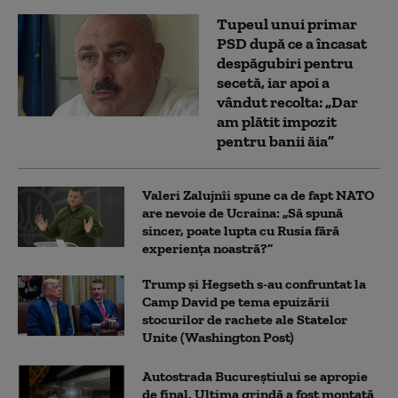
Tupeul unui primar
PSD după ce a încasat
despăgubiri pentru
secetă, iar apoi a
vândut recolta: „Dar
am plătit impozit
pentru banii ăia”
Valeri Zalujnîi spune ca de fapt NATO
are nevoie de Ucraina: „Să spună
sincer, poate lupta cu Rusia fără
experiența noastră?”
Trump şi Hegseth s-au confruntat la
Camp David pe tema epuizării
stocurilor de rachete ale Statelor
Unite (Washington Post)
Autostrada Bucureștiului se apropie
de final. Ultima grindă a fost montată