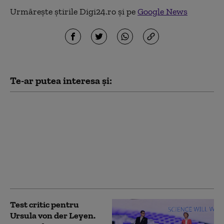
Urmărește știrile Digi24.ro și pe
Google News
Te-ar putea interesa și:
Mai puțin de jumătate
dintre copiii din
România sunt vaccinați
cu prima doză
împotriva rujeolei.
„Cifrele arată un eșec
colectiv”
Test critic pentru
Ursula von der Leyen.