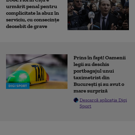
urmărit penal pentru
complicitate la abuz în
serviciu, cu consecințe
deosebit de grave
Prins în fapt! Oamenii
legii au deschis
portbagajul unui
taximetrist din
București și au avut o
DIGI SPORT
mare surpriză
Descarcă aplicația Digi
Sport