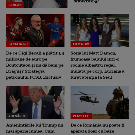
showbiz😮
CANCAN
FANATIK.RO
FILM NOW
De ce Gigi Becali a plătit 1,3
Soția lui Matt Damon,
milioane de euro pe
frumoasa balului într-o
Boutoutaou și nu dă bani pe
rochie albastru regal,
Drăguș? Strategia
mulată pe corp. Luciana a
patronului FCSB. Exclusiv
furat atenția la Seul
ADEVĂRUL
PLAYTECH
Amenințările lui Trump nu
De ce România nu poate fi
mai sperie lumea. Cum
apărată doar cu baze