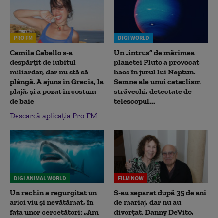
PRO FM
DIGI WORLD
Camila Cabello s-a
Un „intrus” de mărimea
despărțit de iubitul
planetei Pluto a provocat
miliardar, dar nu stă să
haos în jurul lui Neptun.
plângă. A ajuns în Grecia, la
Semne ale unui cataclism
plajă, și a pozat în costum
străvechi, detectate de
de baie
telescopul...
Descarcă aplicația Pro FM
DIGI ANIMAL WORLD
FILM NOW
Un rechin a regurgitat un
S-au separat după 35 de ani
arici viu și nevătămat, în
de mariaj, dar nu au
fața unor cercetători: „Am
divorțat. Danny DeVito,