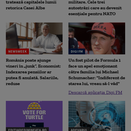
tratează capitalele lumii
militare. Cele trei
retorica Casei Albe
autostrăzi care au devenit
esențiale pentru NATO
NEWSWEEK
DIGI FM
România poate ajunge
Un fost pilot de Formula 1
vineri în „junk”. Economist:
face un apel emoționant
Indexarea pensiilor ar
către familia lui Michael
putea fi anulată. Salariile,
Schumacher: "Indiferent de
reduse
starea lui, vreau să-l văd"
Descarcă aplicația Digi FM
EDITIADEDIMINEATA.RO
ADEVARUL