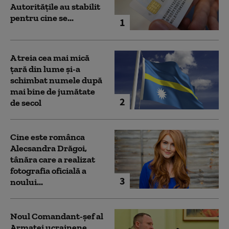
Autoritățile au stabilit
pentru cine se...
1
A treia cea mai mică
țară din lume și-a
schimbat numele după
mai bine de jumătate
2
de secol
Cine este românca
Alecsandra Drăgoi,
tânăra care a realizat
fotografia oficială a
3
noului...
Noul Comandant-șef al
Armatei ucrainene