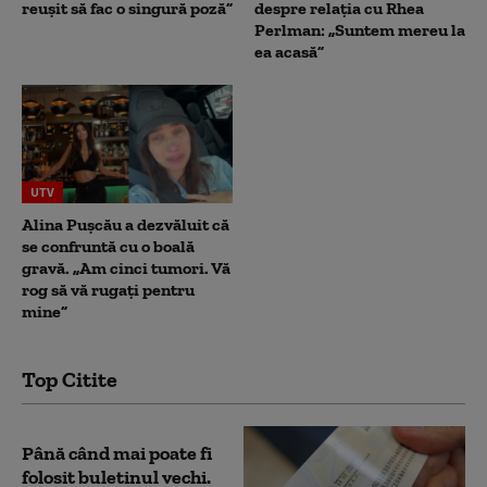
reușit să fac o singură poză”
despre relația cu Rhea
Perlman: „Suntem mereu la
ea acasă”
UTV
Alina Pușcău a dezvăluit că
se confruntă cu o boală
gravă. „Am cinci tumori. Vă
rog să vă rugați pentru
mine”
Top Citite
Până când mai poate fi
folosit buletinul vechi.