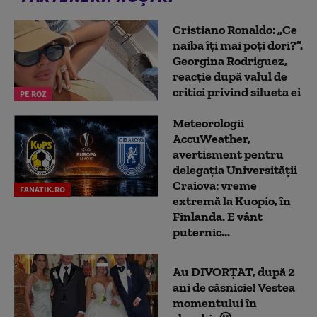
Cristiano Ronaldo: „Ce
naiba îți mai poți dori?”.
Georgina Rodriguez,
reacție după valul de
critici privind silueta ei
PE ROZ
Meteorologii
AccuWeather,
avertisment pentru
delegația Universității
Craiova: vreme
FANATIK.RO
extremă la Kuopio, în
Finlanda. E vânt
puternic...
Au DIVORȚAT, după 2
ani de căsnicie! Vestea
momentului în