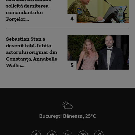
solicită demiterea
comandantului
4
Forțelor...
Sebastian Stan a
devenit tată. Iubita
actorului originar din
Constanța, Annabelle
5
Wallis...
București Băneasa, 25°C