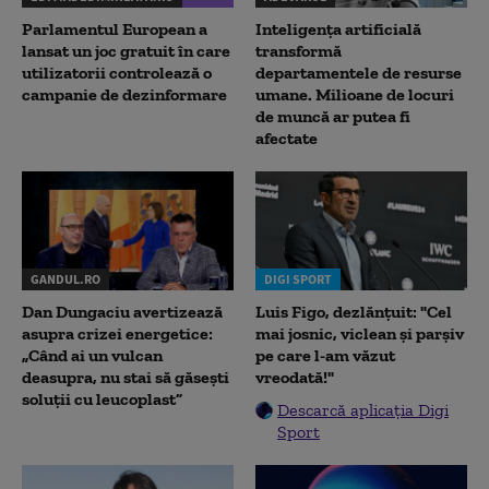
Parlamentul European a
Inteligența artificială
lansat un joc gratuit în care
transformă
utilizatorii controlează o
departamentele de resurse
campanie de dezinformare
umane. Milioane de locuri
de muncă ar putea fi
afectate
GANDUL.RO
DIGI SPORT
Dan Dungaciu avertizează
Luis Figo, dezlănțuit: "Cel
asupra crizei energetice:
mai josnic, viclean și parșiv
„Când ai un vulcan
pe care l-am văzut
deasupra, nu stai să găsești
vreodată!"
soluții cu leucoplast”
Descarcă aplicația Digi
Sport