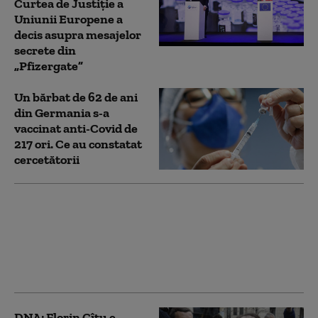
Curtea de Justiție a
Uniunii Europene a
decis asupra mesajelor
secrete din
„Pfizergate”
Un bărbat de 62 de ani
din Germania s-a
vaccinat anti-Covid de
217 ori. Ce au constatat
cercetătorii
Andrei Baciu și-a dat
demisia de la șefia
CNAS
DNA: Florin Cîțu e