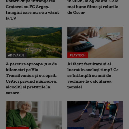
Rotaru după înfrângerea
în 2026, la 89 de ani. Cele
Craiovei cu FC Argeș.
mai bune filme și rolurile
Imagini care nu s-au văzut
de Oscar
la TV
ADEVĂRUL
PLAYTECH
A parcurs aproape 700 de
Ai făcut facultate și ai
kilometri pe Via
lucrat în același timp? Ce
Transilvanica și s-a oprit.
se întâmplă cu anii de
Critici privind mâncarea,
vechime la calcularea
alcoolul și prețurile la
pensiei
cazare