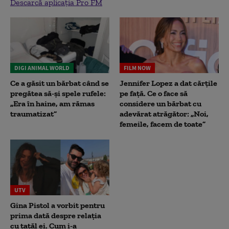
Descarcă aplicația Pro FM
DIGI ANIMAL WORLD
FILM NOW
Ce a găsit un bărbat când se
Jennifer Lopez a dat cărțile
pregătea să-și spele rufele:
pe față. Ce o face să
„Era în haine, am rămas
considere un bărbat cu
traumatizat”
adevărat atrăgător: „Noi,
femeile, facem de toate”
UTV
Gina Pistol a vorbit pentru
prima dată despre relația
cu tatăl ei. Cum i-a