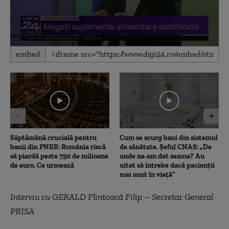
0
embed
seconds
of
10
minutes,
52
seconds
Săptămână crucială pentru
Cum se scurg bani din sistemul
banii din PNRR: România riscă
de sănătate. Șeful CNAS: „De
să piardă peste 750 de milioane
unde ne-am dat seama? Au
de euro. Ce urmează
uitat să întrebe dacă pacienții
mai sunt în viață”
Interviu cu GERALD Flintoacă Filip – Secretar General
PRISA