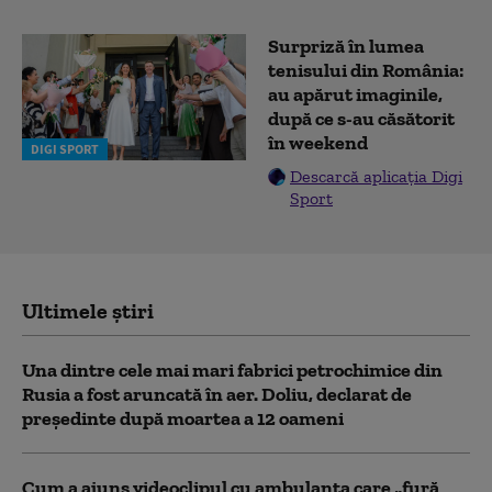
Surpriză în lumea
tenisului din România:
au apărut imaginile,
după ce s-au căsătorit
în weekend
DIGI SPORT
Descarcă aplicația Digi
Sport
Ultimele știri
Una dintre cele mai mari fabrici petrochimice din
Rusia a fost aruncată în aer. Doliu, declarat de
președinte după moartea a 12 oameni
Cum a ajuns videoclipul cu ambulanța care „fură