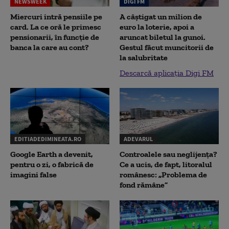
NEWSWEEK
DIGI FM
Miercuri intră pensiile pe
A câștigat un milion de
card. La ce oră le primesc
euro la loterie, apoi a
pensionarii, în funcție de
aruncat biletul la gunoi.
banca la care au cont?
Gestul făcut muncitorii de
la salubritate
Descarcă aplicația Digi FM
EDITIADEDIMINEATA.RO
ADEVARUL
Google Earth a devenit,
Controalele sau neglijența?
pentru o zi, o fabrică de
Ce a ucis, de fapt, litoralul
imagini false
românesc: „Problema de
fond rămâne”