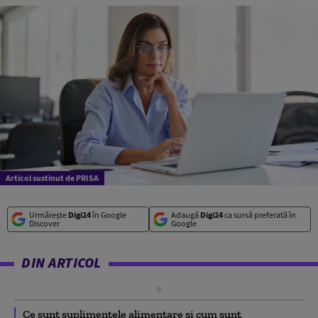
Articol sustinut de PRISA
Urmărește
Digi24
în Google
Adaugă
Digi24
ca sursă preferată în
Discover
Google
DIN ARTICOL
Ce sunt suplimentele alimentare și cum sunt