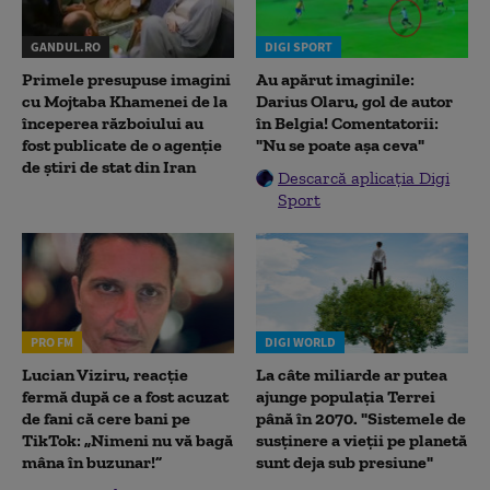
GANDUL.RO
DIGI SPORT
Primele presupuse imagini
Au apărut imaginile:
cu Mojtaba Khamenei de la
Darius Olaru, gol de autor
începerea războiului au
în Belgia! Comentatorii:
fost publicate de o agenție
"Nu se poate așa ceva"
de știri de stat din Iran
Descarcă aplicația Digi
Sport
PRO FM
DIGI WORLD
Lucian Viziru, reacție
La câte miliarde ar putea
fermă după ce a fost acuzat
ajunge populația Terrei
de fani că cere bani pe
până în 2070. "Sistemele de
TikTok: „Nimeni nu vă bagă
susținere a vieții pe planetă
mâna în buzunar!”
sunt deja sub presiune"