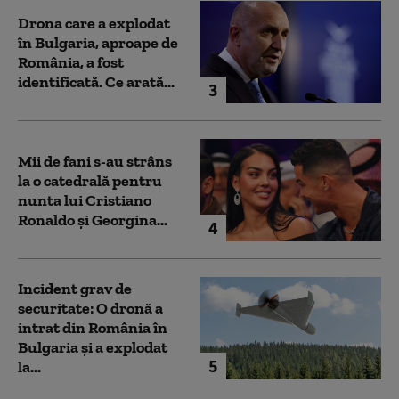
Drona care a explodat
în Bulgaria, aproape de
România, a fost
identificată. Ce arată...
3
Mii de fani s-au strâns
la o catedrală pentru
nunta lui Cristiano
Ronaldo şi Georgina...
4
Incident grav de
securitate: O dronă a
intrat din România în
Bulgaria şi a explodat
5
la...