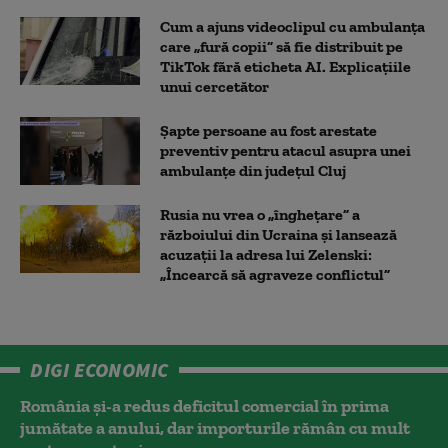
Cum a ajuns videoclipul cu ambulanța
care „fură copii” să fie distribuit pe
TikTok fără eticheta AI. Explicațiile
unui cercetător
Șapte persoane au fost arestate
preventiv pentru atacul asupra unei
ambulanțe din județul Cluj
Rusia nu vrea o „înghețare” a
războiului din Ucraina și lansează
acuzații la adresa lui Zelenski:
„Încearcă să agraveze conflictul”
DIGI ECONOMIC
România și-a redus deficitul comercial în prima
jumătate a anului, dar importurile rămân cu mult