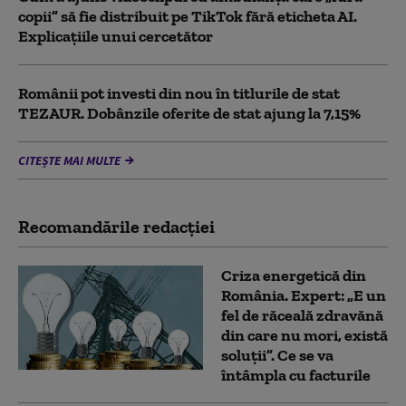
copii” să fie distribuit pe TikTok fără eticheta AI.
Explicațiile unui cercetător
Românii pot investi din nou în titlurile de stat
TEZAUR. Dobânzile oferite de stat ajung la 7,15%
CITEȘTE MAI MULTE
Recomandările redacţiei
Criza energetică din
România. Expert: „E un
fel de răceală zdravănă
din care nu mori, există
soluții”. Ce se va
întâmpla cu facturile