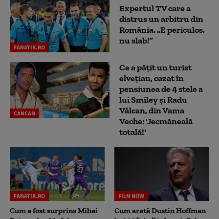
Expertul TV care a
distrus un arbitru din
România. „E periculos,
nu slab!”
FANATIK.RO
Ce a pățit un turist
elvețian, cazat în
pensiunea de 4 stele a
lui Smiley și Radu
Vâlcan, din Vama
CANCAN
Veche: 'Jecmăneală
totală!'
FANATIK.RO
FILM NOW
Cum a fost surprins Mihai
Cum arată Dustin Hoffman