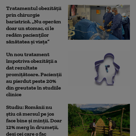
Tratamentul obezităţii
prin chirurgie
bariatrică. „Nu operăm
doar un stomac, ci le
redăm pacienţilor
sănătatea şi viaţa”
Un nou tratament
împotriva obezității a
dat rezultate
promițătoare. Pacienții
au pierdut peste 20%
din greutate în studiile
clinice
Studiu: Românii nu
știu că mersul pe jos
face bine și minții. Doar
12% merg în drumeții,
deși cei care o fac