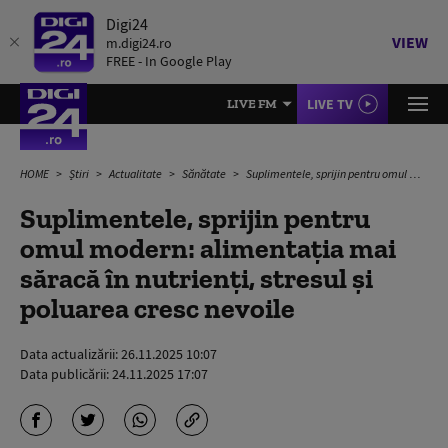
Digi24
VIEW
m.digi24.ro
FREE - In Google Play
LIVE TV
LIVE FM
HOME
Știri
Actualitate
Sănătate
Suplimentele, sprijin pentru omul modern: alimentația mai săracă în nutrienți, stresul și poluarea cresc nevoile
Suplimentele, sprijin pentru
omul modern: alimentația mai
săracă în nutrienți, stresul și
poluarea cresc nevoile
Data actualizării:
26.11.2025 10:07
Data publicării:
24.11.2025 17:07