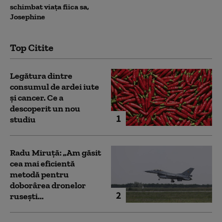
schimbat viața fiica sa,
Josephine
Top Citite
Legătura dintre
consumul de ardei iute
și cancer. Ce a
descoperit un nou
1
studiu
Radu Miruță: „Am găsit
cea mai eficientă
metodă pentru
doborârea dronelor
2
rusești...