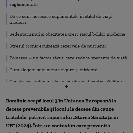
reglementate
De ce sunt necesare suplimentele în stilul de viață
modern
Sedentarismul și obezitatea cresc riscul bolilor moderne
Stresul cronic epuizează rezervele de nutrienți
Poluarea – un factor tăcut, care reduce speranța de viață
Cum alegem suplimente sigure și eficiente
Concluzie: suplimentele, un sprijin real pentru sănătatea
omului modern
România ocupă locul 3 în Uniunea Europeană la
decese prevenibile și locul 1 la decese din cauze
tratabile, potrivit raportului „Starea Sănătății în
UE” (2024). Într-un context în care prevenția