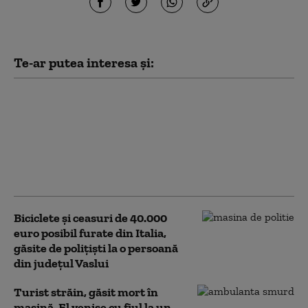
Te-ar putea interesa și:
De la spargerea
calculatoarelor școlii la
o carieră în securitate
cibernetică. Cum îi
ajută poliția britanică
pe tinerii hackeri
Biciclete şi ceasuri de 40.000
euro posibil furate din Italia,
găsite de polițiști la o persoană
din județul Vaslui
Turist străin, găsit mort în
mașină. El venise cu fiul la un