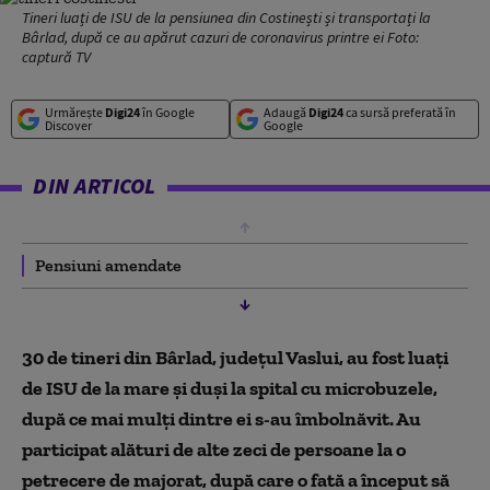
Tineri luați de ISU de la pensiunea din Costinești și transportați la
Bârlad, după ce au apărut cazuri de coronavirus printre ei Foto:
captură TV
Urmărește
Digi24
în Google
Adaugă
Digi24
ca sursă preferată în
Discover
Google
DIN ARTICOL
Pensiuni amendate
30 de tineri din B
â
rlad, jude
ț
ul Vaslui, au fost lua
ț
i
de ISU de la mare
și duși la spital cu microbuzele,
după ce mai mulți dintre ei s-au îmbolnăvit. Au
participat alături de alte zeci de persoane la o
petrecere de majorat, după care o fată a început să