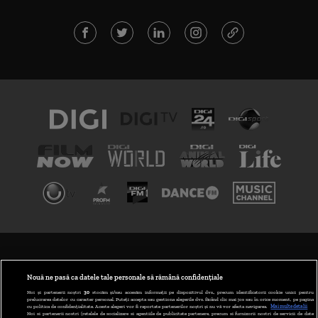
TERMENI ȘI CONDIȚII
POLITICA DE CONFIDENȚIALITATE
Nouă ne pasă ca datele tale personale să rămână confidențiale
Noi și partenerii noștri
30
stocăm și/sau accesăm informații pe dispozitivul dvs., precum identificatorii cookie unici pentru
prelucrarea datelor cu caracter personal. Puteți accepta sau gestiona alegerile dvs. făcând clic mai jos sau în orice moment, pe pagina
ABONARE DIGI TV
cu politica de confidențialitate. Aceste alegeri vor fi raportate partenerilor noștri și nu vă vor afecta navigarea.
Mai multe detalii
Noi si partenerii nostri (retelele de socializare si agentiile de publicitate partenere, precum si furnizorii nostri de servicii de date