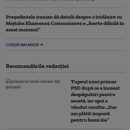
Preşedintele iranian dă detalii despre o întâlnire cu
Mojtaba Khamenei: Comunicarea e „foarte dificilă în
acest moment”
CITEȘTE MAI MULTE
Recomandările redacţiei
Tupeul unui primar
PSD după ce a încasat
despăgubiri pentru
secetă, iar apoi a
vândut recolta: „Dar
am plătit impozit
pentru banii ăia”