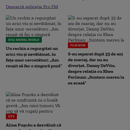
Descarcă aplicația Pro FM
DIGI ANIMAL WORLD
FILM NOW
Un rechin a regurgitat un
S-au separat după 35 de ani
arici viu și nevătămat, în
de mariaj, dar nu au
fața unor cercetători: „Am
divorțat. Danny DeVito,
reușit să fac o singură poză”
despre relația cu Rhea
Perlman: „Suntem mereu la
ea acasă”
UTV
Alina Pușcău a dezvăluit că