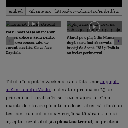
0
embed
seconds
of
0
seconds
Patru mari orașe au început
deja să aplice măsuri pentru
Alertă pe o plajă din Mamaia,
limitarea consumului de
după ce au fost observate
curent electric. Ce va face
bucăți de dronă. ISU și Poliția
Capitala
au izolat perimetrul
Totul a început în weekend, când fata unor
angajați
ai Ambulanței Vaslui
a plecat împreună cu 29 de
prieteni pe litoral să își serbeze majoratul. Chiar
înainte de plecare părinții au decis totuși să-i facă un
test pentru noul coronavirus, însă tânăra nu a mai
așteptat rezultatul și
a plecat cu trenul
, cu prietenii,