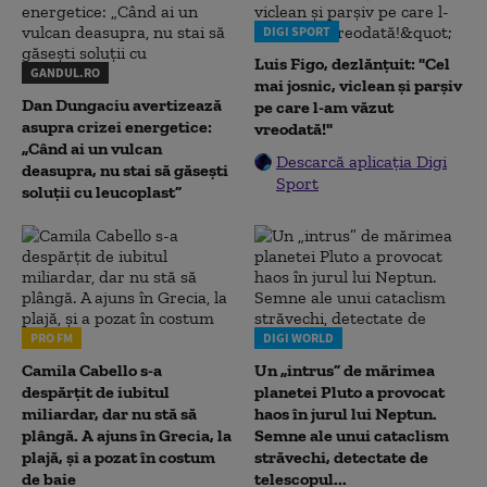
DIGI SPORT
Luis Figo, dezlănțuit: "Cel
GANDUL.RO
mai josnic, viclean și parșiv
Dan Dungaciu avertizează
pe care l-am văzut
asupra crizei energetice:
vreodată!"
„Când ai un vulcan
Descarcă aplicația Digi
deasupra, nu stai să găsești
Sport
soluții cu leucoplast”
PRO FM
DIGI WORLD
Camila Cabello s-a
Un „intrus” de mărimea
despărțit de iubitul
planetei Pluto a provocat
miliardar, dar nu stă să
haos în jurul lui Neptun.
plângă. A ajuns în Grecia, la
Semne ale unui cataclism
plajă, și a pozat în costum
străvechi, detectate de
de baie
telescopul...