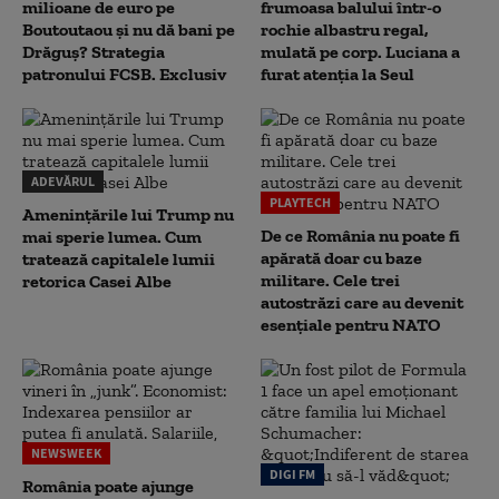
milioane de euro pe
frumoasa balului într-o
Boutoutaou și nu dă bani pe
rochie albastru regal,
Drăguș? Strategia
mulată pe corp. Luciana a
patronului FCSB. Exclusiv
furat atenția la Seul
ADEVĂRUL
PLAYTECH
Amenințările lui Trump nu
De ce România nu poate fi
mai sperie lumea. Cum
apărată doar cu baze
tratează capitalele lumii
militare. Cele trei
retorica Casei Albe
autostrăzi care au devenit
esențiale pentru NATO
NEWSWEEK
DIGI FM
România poate ajunge