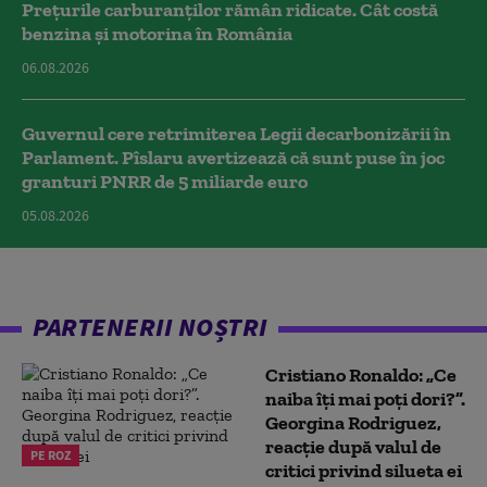
Prețurile carburanților rămân ridicate. Cât costă
benzina și motorina în România
06.08.2026
Guvernul cere retrimiterea Legii decarbonizării în
Parlament. Pîslaru avertizează că sunt puse în joc
granturi PNRR de 5 miliarde euro
05.08.2026
PARTENERII NOȘTRI
Cristiano Ronaldo: „Ce
naiba îți mai poți dori?”.
Georgina Rodriguez,
reacție după valul de
PE ROZ
critici privind silueta ei