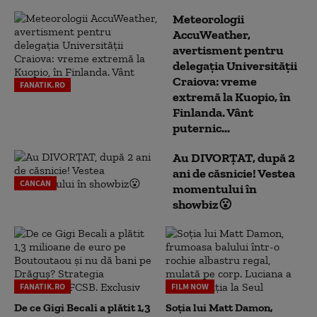
Meteorologii
AccuWeather,
avertisment pentru
delegația Universității
Craiova: vreme
FANATIK.RO
extremă la Kuopio, în
Finlanda. Vânt
puternic...
Au DIVORȚAT, după 2
ani de căsnicie! Vestea
CANCAN
momentului în
showbiz😮
FANATIK.RO
FILM NOW
De ce Gigi Becali a plătit 1,3
Soția lui Matt Damon,