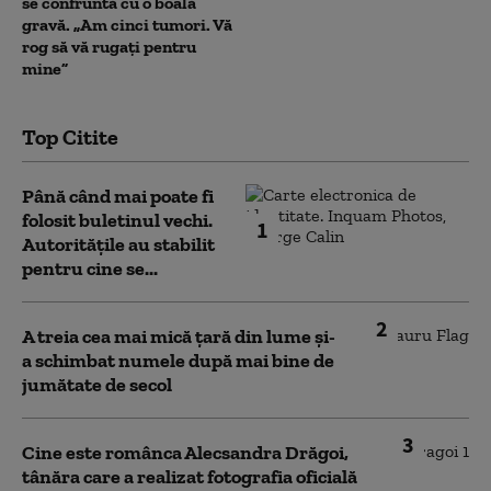
se confruntă cu o boală
gravă. „Am cinci tumori. Vă
rog să vă rugați pentru
mine”
Top Citite
Până când mai poate fi
folosit buletinul vechi.
1
Autoritățile au stabilit
pentru cine se...
2
A treia cea mai mică țară din lume și-
a schimbat numele după mai bine de
jumătate de secol
3
Cine este românca Alecsandra Drăgoi,
tânăra care a realizat fotografia oficială