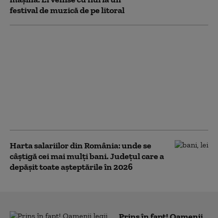
festival de muzică de pe litoral
Parcul de distracții din
Costinești, închis de
Protecția
Consumatorilor:
instalații electrice cu
deficiențe și
echipamente
improvizate
Harta salariilor din România: unde se
câștigă cei mai mulți bani. Județul care a
depășit toate așteptările în 2026
Prins în fapt! Oamenii