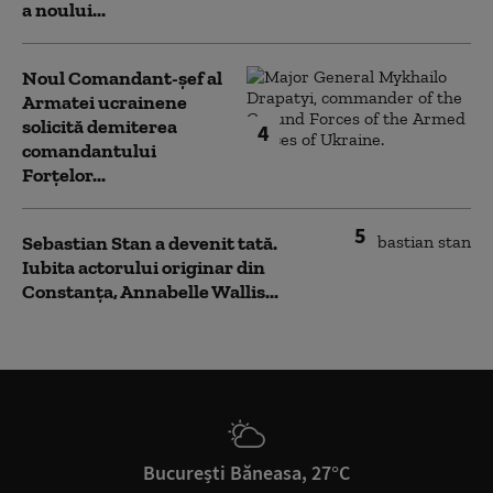
a noului...
Noul Comandant-șef al
Armatei ucrainene
solicită demiterea
4
comandantului
Forțelor...
5
Sebastian Stan a devenit tată.
Iubita actorului originar din
Constanța, Annabelle Wallis...
București Băneasa, 27°C