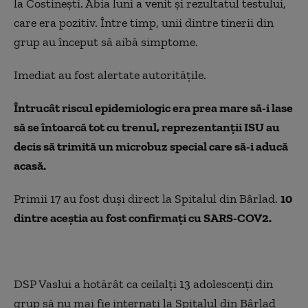
la Costinești. Abia luni a venit și rezultatul testului,
care era pozitiv. Între timp, unii dintre tinerii din
grup au început să aibă simptome.
Imediat au fost alertate autoritățile.
Întrucât riscul epidemiologic era prea mare să-i lase
să se întoarcă tot cu trenul, reprezentanții ISU au
decis să trimită un microbuz special care să-i aducă
acasă.
Primii 17 au fost duși direct la Spitalul din Bârlad.
10
dintre aceștia au fost confirmați cu SARS-COV2.
DSP Vaslui a hotărât ca ceilalți 13 adolescenți din
grup să nu mai fie internați la Spitalul din Bârlad