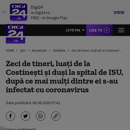
Digi24
VIEW
m.digi24.ro
FREE - In Google Play
LIVE TV
LIVE FM
HOME
Știri
Actualitate
Sănătate
Zeci de tineri, luați de la Costinești și duși la spital de ISU, după ce mai mulți dintre ei s-au infectat cu coronavirus
Zeci de tineri, luați de la
Costinești și duși la spital de ISU,
după ce mai mulți dintre ei s-au
infectat cu coronavirus
Data publicării:
06.08.2020 07:41