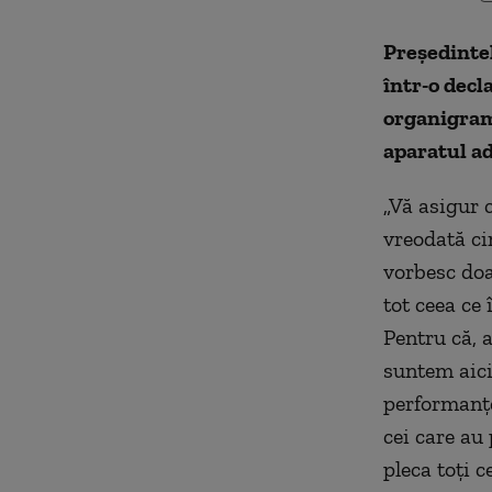
Preşedintel
într-o decla
organigramă
aparatul ad
„Vă asigur 
vreodată ci
vorbesc doa
tot ceea ce
Pentru că, a
suntem aici
performanţe
cei care au 
pleca toţi c