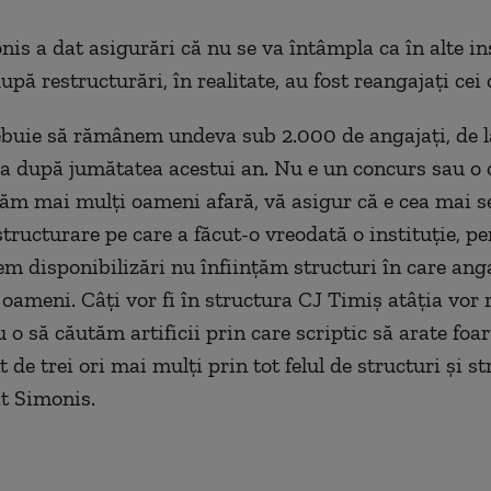
is a dat asigurări că nu se va întâmpla ca în alte ins
upă restructurări, în realitate, au fost reangajaţi cei 
trebuie să rămânem undeva sub 2.000 de angajaţi, de l
a după jumătatea acestui an. Nu e un concurs sau o 
dăm mai mulţi oameni afară, vă asigur că e cea mai s
tructurare pe care a făcut-o vreodată o instituţie, pe
em disponibilizări nu înfiinţăm structuri în care an
 oameni. Câţi vor fi în structura CJ Timiş atâţia vor
 o să căutăm artificii prin care scriptic să arate foar
t de trei ori mai mulţi prin tot felul de structuri şi st
t Simonis.