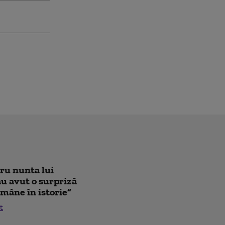
tru nunta lui
au avut o surpriză
mâne în istorie”
t