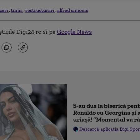
ceri
timis
restructurari
alfred simonis
tirile Digi24.ro și pe
Google News
S-au dus la biserică pen
Ronaldo cu Georgina și 
uriașă! ”Momentul va ră
Descarcă aplicația Digi Spor