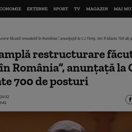
CONOMIE
EXTERNE
SPORT
TV
MAGAZIN
MAI MU
rare făcută vreodată în România”, anunțață la CJ Timiș. Vor fi tăiate 700 de p
amplă restructurare făcu
în România”, anunțață la 
iate 700 de posturi
 20:32
9:42