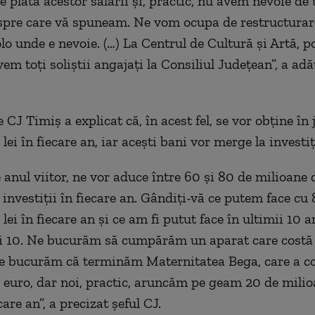
e plata acestor salarii şi, practic, nu avem nevoie de 
pre care vă spuneam. Ne vom ocupa de restructurar
lo unde e nevoie. (…) La Centrul de Cultură şi Artă, p
em toţi soliştii angajaţi la Consiliul Judeţean”, a ad
 CJ Timiş a explicat că, în acest fel, se vor obţine în
lei în fiecare an, iar aceşti bani vor merge la investiţi
 anul viitor, ne vor aduce între 60 şi 80 de milioane d
 investiţii în fiecare an. Gândiţi-vă ce putem face cu
lei în fiecare an şi ce am fi putut face în ultimii 10 
i 10. Ne bucurăm să cumpărăm un aparat care costă
e bucurăm că terminăm Maternitatea Bega, care a co
 euro, dar noi, practic, aruncăm pe geam 20 de milio
care an”, a precizat şeful CJ.