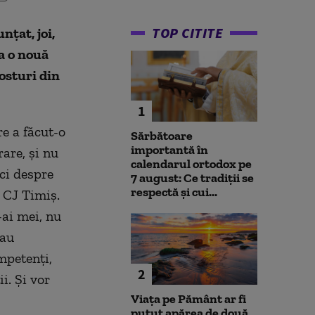
TOP CITITE
ţat, joi,
la o nouă
osturi din
1
re a făcut-o
Sărbătoare
importantă în
are, şi nu
calendarul ortodox pe
ci despre
7 august: Ce tradiții se
respectă și cui...
a CJ Timiş.
-ai mei, nu
 au
mpetenţi,
2
i. Şi vor
Viața pe Pământ ar fi
putut apărea de două