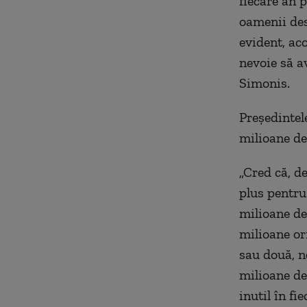
fiecare an p
oamenii des
evident, aco
nevoie să av
Simonis.
Preşedintele
milioane de 
„Cred că, de
plus pentru
milioane de 
milioane or
sau două, n
milioane de
inutil în fie