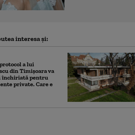
utea interesa și:
protocol a lui
scu din Timișoara va
i închiriată pentru
nte private. Care e
Grindeanu, propus
n de onoare al