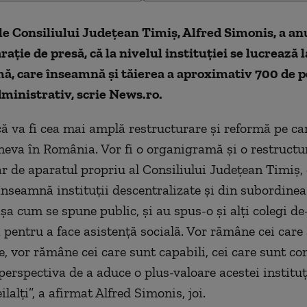
e Consiliului Judeţean Timiş, Alfred Simonis, a anun
raţie de presă, că la nivelul instituţiei se lucrează 
, care înseamnă și tăierea a aproximativ 700 de p
ministrativ, scrie News.ro.
că va fi cea mai amplă restructurare şi reformă pe ca
neva în România. Vor fi o organigramă şi o restructur
r de aparatul propriu al Consiliului Judeţean Timiş, 
 înseamnă instituţii descentralizate şi din subordine
şa cum se spune public, şi au spus-o şi alţi colegi de
 pentru a face asistenţă socială. Vor rămâne cei care
, vor rămâne cei care sunt capabili, cei care sunt co
perspectiva de a aduce o plus-valoare acestei instituţi
eilalţi”, a afirmat Alfred Simonis, joi.