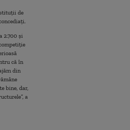
tituţii de
concediaţi.
a 2.700 şi
competiţie
erioasă
ntru că în
gajăm din
 rămâne
te bine, dar,
ructurele”, a