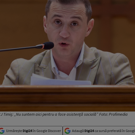
CJ Timiș: „Nu suntem aici pentru a face asistenţă socială” Foto: Profimedia
Urmărește
Digi24
în Google Discover
Adaugă
Digi24
ca sursă preferată în Googl