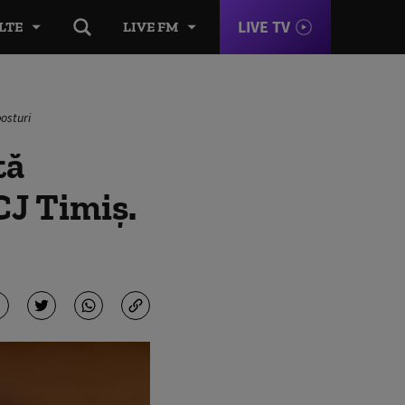
LIVE TV
LTE
LIVE FM
osturi
tă
CJ Timiș.