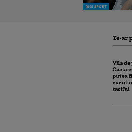
DIGI SPORT
Te-ar p
Vila de 
Ceauşe
putea f
evenime
tariful
Sorin 
cetățea