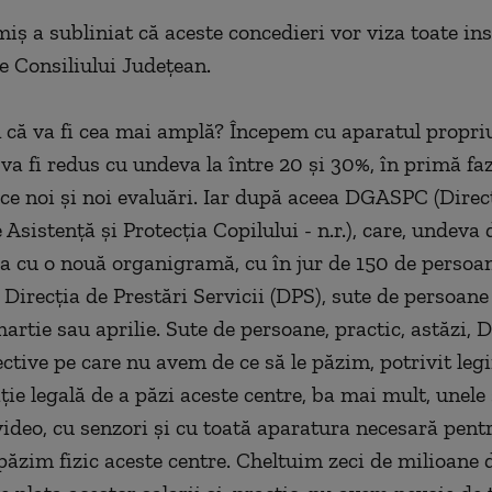
iş a subliniat că aceste concedieri vor viza toate inst
 Consiliului Judeţean.
 că va fi cea mai amplă? Începem cu aparatul propriu
 va fi redus cu undeva la între 20 şi 30%, în primă fa
ce noi şi noi evaluări. Iar după aceea DGASPC (Direc
Asistenţă şi Protecţia Copilului - n.r.), care, undeva 
ra cu o nouă organigramă, cu în jur de 150 de persoa
 Direcţia de Prestări Servicii (DPS), sute de persoane
artie sau aprilie. Sute de persoane, practic, astăzi, 
ective pe care nu avem de ce să le păzim, potrivit leg
ţie legală de a păzi aceste centre, ba mai mult, unele
ideo, cu senzori şi cu toată aparatura necesară pentr
păzim fizic aceste centre. Cheltuim zeci de milioane d