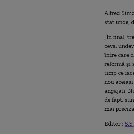
Alfred Simon
stat unde, d
„În final, 
ceva, undev
între care 
reformă şi s
timp ce fac
nou aceiaşi
angajaţi. Nu
de fapt, sun
mai preciza
Editor :
S.S.