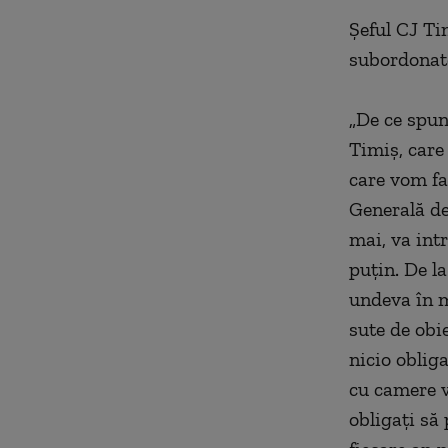
Şeful CJ Tim
subordonate
„De ce spun
Timiş, care
care vom fa
Generală de 
mai, va int
puţin. De la
undeva în m
sute de obi
nicio obliga
cu camere v
obligaţi să 