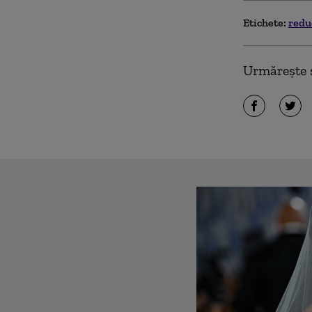
Etichete:
redu
Urmărește ș