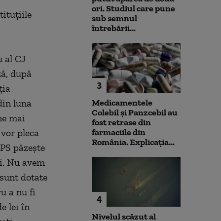
ori. Studiul care pune
ituţiile
sub semnul
întrebării...
 al CJ
ză, după
3
ţia
din luna
Medicamentele
Colebil și Panzcebil au
ne mai
fost retrase din
 vor pleca
farmaciile din
România. Explicația...
DPS păzeşte
ii. Nu avem
 sunt dotate
u a nu fi
4
e lei în
Nivelul scăzut al