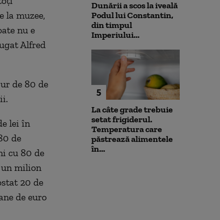
toţi
Dunării a scos la iveală
e la muzee,
Podul lui Constantin,
din timpul
oate nu e
Imperiului...
ăugat Alfred
 jur de 80 de
5
i.
La câte grade trebuie
setat frigiderul.
e lei în
Temperatura care
 80 de
păstrează alimentele
în...
ani cu 80 de
 un milion
stat 20 de
ane de euro