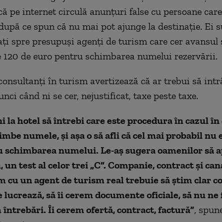
că pe internet circulă anunțuri false cu persoane care
 după ce spun că nu mai pot ajunge la destinație. Ei 
ați spre presupuși agenți de turism care cer avansul 
e 120 de euro pentru schimbarea numelui rezervării.
consultanți în turism avertizează că ar trebui să int
nci când ni se cer, nejustificat, taxe peste taxe.
ni la hotel să întrebi care este procedura în cazul în
imbe numele, și așa o să afli că cel mai probabil nu 
u schimbarea numelui. Le-aș sugera oamenilor să a
, un test al celor trei „C”. Companie, contract și can
m cu un agent de turism real trebuie să știm clar 
 lucrează, să îi cerem documente oficiale, să nu ne 
 întrebări. Îi cerem ofertă, contract, factură”
, spun