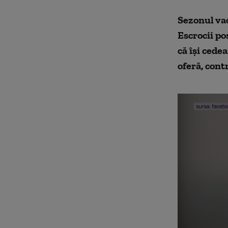
Sezonul vaca
Escrocii po
că își cede
oferă, cont