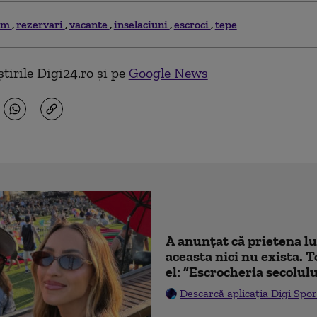
sm
rezervari
vacante
inselaciuni
escroci
tepe
tirile Digi24.ro și pe
Google News
A anunțat că prietena lu
aceasta nici nu exista. T
el: ”Escrocheria secolulu
Descarcă aplicația Digi Spor