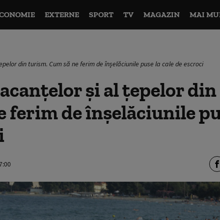
CONOMIE
EXTERNE
SPORT
TV
MAGAZIN
MAI MU
epelor din turism. Cum să ne ferim de înșelăciunile puse la cale de escroci
acanțelor și al țepelor din
 ferim de înșelăciunile pu
i
7:00