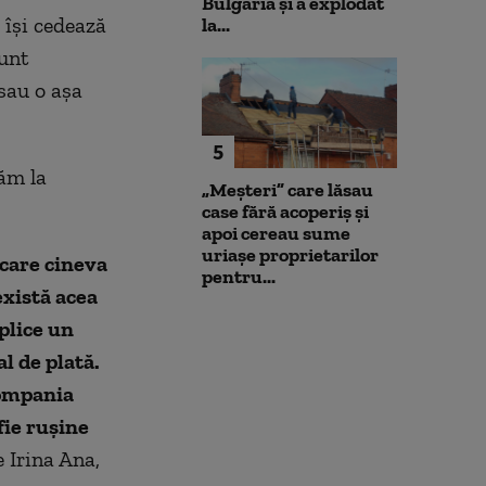
Bulgaria şi a explodat
 își cedează
la...
sunt
sau o așa
5
răm la
„Meșteri” care lăsau
case fără acoperiș și
apoi cereau sume
uriașe proprietarilor
 care cineva
pentru...
există acea
plice un
al de plată.
compania
fie rușine
e Irina Ana,