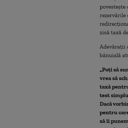
povestește 
rezervările
redirecțion
zisă taxă d
Adevărații 
bănuială atu
„Poți să su
vrea să sch
taxă pentr
test simplu
Dacă vorbi
pentru care
să îi punem