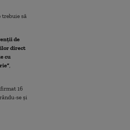
e trebuie să
genții de
ilor direct
te cu
rie”
,
f
ir
mat
16
rându-se și