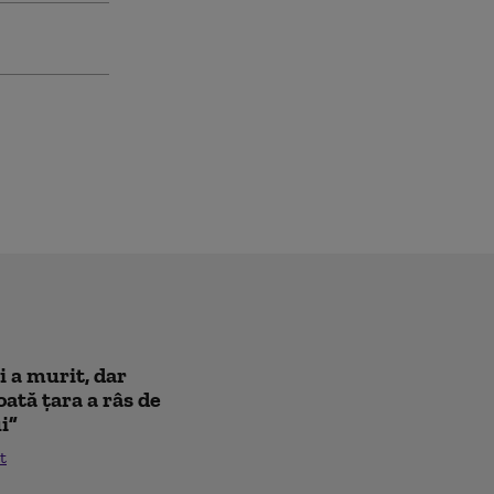
i a murit, dar
oată țara a râs de
i”
t