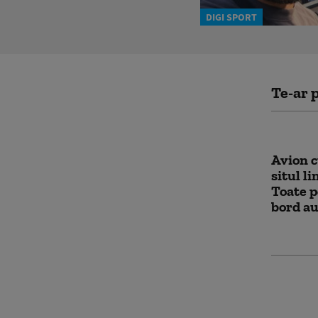
DIGI SPORT
Te-ar p
Avion c
situl li
Toate p
bord a
Băile Fe
cel mai