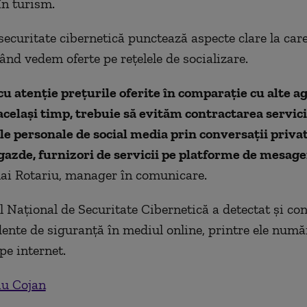
în turism.
 securitate cibernetică punctează aspecte clare la car
ând vedem oferte pe rețelele de socializare.
 cu atenție prețurile oferite în comparație cu alte a
același timp, trebuie să evităm contractarea servici
le personale de social media prin conversații priva
gazde, furnizori de servicii pe platforme de mesage
ai Rotariu, manager în comunicare.
l Național de Securitate Cibernetică a detectat
ș
i con
dente de siguranță în mediul online, printre ele numă
pe internet.
iu Cojan