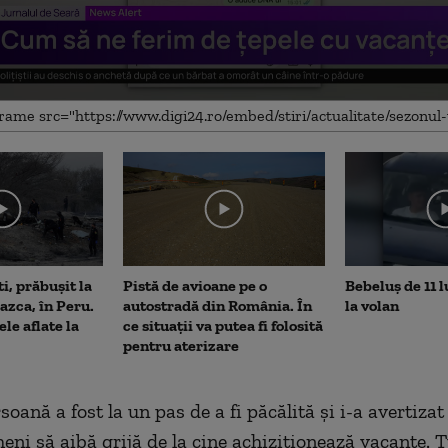
me
i, prăbușit la
Pistă de avioane pe o
Bebeluș de 11 l
Nazca, în Peru.
autostradă din România. În
la volan
le aflate la
ce situații va putea fi folosită
pentru aterizare
oană a fost la un pas de a fi păcălită și i-a avertizat
meni să aibă grijă de la cine achiziționează vacanțe. T