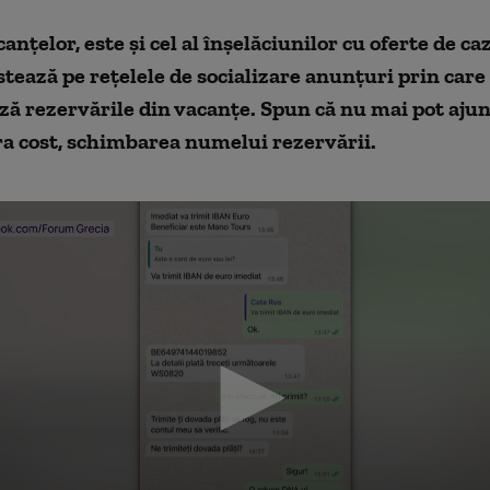
nțelor, este și cel al înșelăciunilor cu oferte de caz
steaz
ă pe rețelele de socializare anunțuri prin car
ază rezervările din vacanțe. Spun că nu mai pot
aju
ra cost, schimbarea numelui rezervării.