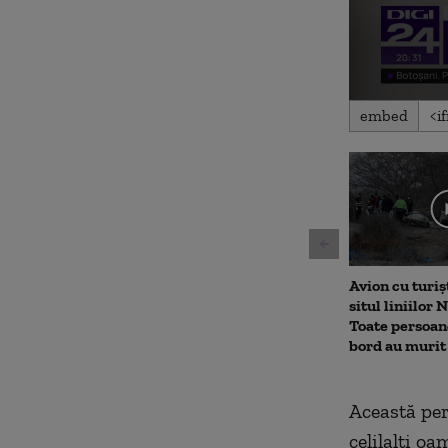
0
embed
seconds
of
2
minutes,
10
seconds
Volu
90%
Avion cu turișt
situl liniilor 
Toate persoane
bord au murit
Această pers
celilalți oa