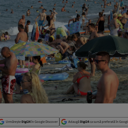
Urmărește
Digi24
în Google Discover
Adaugă
Digi24
ca sursă preferată în Googl