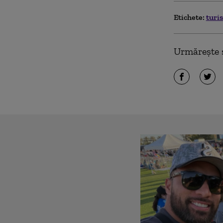
Etichete:
turi
Urmărește ș