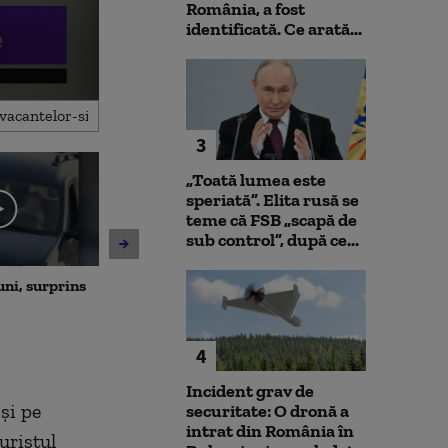
România, a fost
identificată. Ce arată...
3
„Toată lumea este
speriată”. Elita rusă se
teme că FSB „scapă de
sub control”, după ce...
uni, surprins
Cum va fi vremea în
Unitatea 2 de 
următoarele zile
rămâne în func
din Dunăre a c
centimetri, în 
4
ore
Incident grav de
 și pe
securitate: O dronă a
intrat din România în
uristul