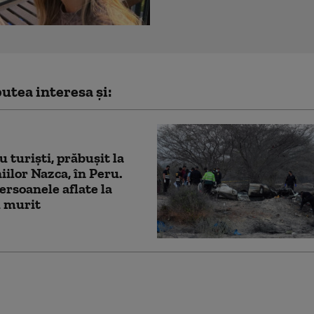
utea interesa și:
u turiști, prăbușit la
niilor Nazca, în Peru.
ersoanele aflate la
u murit
lix, la un pas de criză:
 slab sezon turistic de