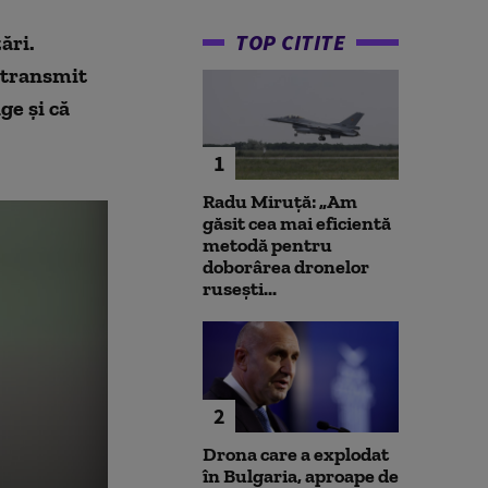
TOP CITITE
ări.
e transmit
nge
și că
1
Radu Miruță: „Am
găsit cea mai eficientă
metodă pentru
doborârea dronelor
rusești...
2
Drona care a explodat
în Bulgaria, aproape de