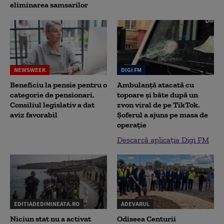
eliminarea samsarilor
NEWSWEEK
DIGI FM
Beneficiu la pensie pentru o
Ambulanță atacată cu
categorie de pensionari.
topoare și bâte după un
Consiliul legislativ a dat
zvon viral de pe TikTok.
aviz favorabil
Șoferul a ajuns pe masa de
operație
Descarcă aplicația Digi FM
EDITIADEDIMINEATA.RO
ADEVARUL
Niciun stat nu a activat
Odiseea Centurii