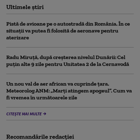
Ultimele știri
Pistă de avioane pe o autostradă din România. În ce
situații va putea fi folosită de aeronave pentru
aterizare
Radu Miruță, după creșterea nivelul Dunării: Cel
puțin alte 9 zile pentru Unitatea 2 de la Cernavodă
Un nou val de aer african va cuprinde țara.
Meteorolog ANM: „Marți atingem apogeul”. Cum va
fi vremea în următoarele zile
CITEȘTE MAI MULTE
Recomandările redacţiei