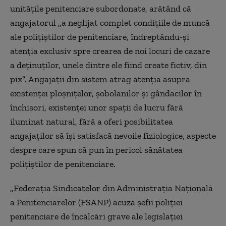
unităţile penitenciare subordonate, arătând că
angajatorul „a neglijat complet condiţiile de muncă
ale poliţiştilor de penitenciare, îndreptându-şi
atenţia exclusiv spre crearea de noi locuri de cazare
a deţinuţilor, unele dintre ele fiind create fictiv, din
pix”. Angajaţii din sistem atrag atenţia asupra
existenţei ploşniţelor, şobolanilor şi gândacilor în
închisori, existenţei unor spaţii de lucru fără
iluminat natural, fără a oferi posibilitatea
angajaţilor să îşi satisfacă nevoile fiziologice, aspecte
despre care spun că pun în pericol sănătatea
poliţiştilor de penitenciare.
„Federaţia Sindicatelor din Administraţia Naţională
a Penitenciarelor (FSANP) acuză şefii poliţiei
penitenciare de încălcări grave ale legislaţiei