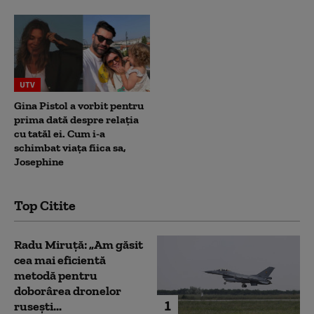
UTV
Gina Pistol a vorbit pentru
prima dată despre relația
cu tatăl ei. Cum i-a
schimbat viața fiica sa,
Josephine
Top Citite
Radu Miruță: „Am găsit
cea mai eficientă
metodă pentru
doborârea dronelor
1
rusești...