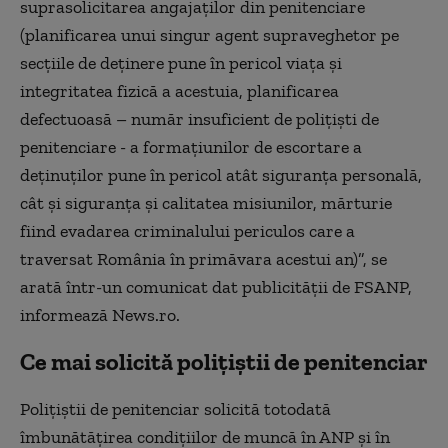
suprasolicitarea angajaţilor din penitenciare
(planificarea unui singur agent supraveghetor pe
secţiile de deţinere pune în pericol viaţa şi
integritatea fizică a acestuia, planificarea
defectuoasă – număr insuficient de poliţişti de
penitenciare - a formaţiunilor de escortare a
deţinuţilor pune în pericol atât siguranţa personală,
cât şi siguranţa şi calitatea misiunilor, mărturie
fiind evadarea criminalului periculos care a
traversat România în primăvara acestui an)”, se
arată într-un comunicat dat publicităţii de FSANP,
informează News.ro.
Ce mai solicită polițiștii de penitenciar
Poliţiştii de penitenciar solicită totodată
îmbunătăţirea condiţiilor de muncă în ANP şi în