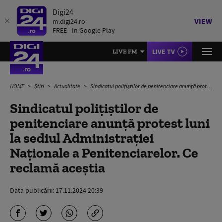
Digi24
VIEW
m.digi24.ro
FREE - In Google Play
LIVE TV
LIVE FM
HOME
Știri
Actualitate
Sindicatul poliţiştilor de penitenciare anunţă protest luni la sediul Administraţiei Naţionale a Penitenciarelor. Ce reclamă aceștia
Sindicatul poliţiştilor de
penitenciare anunţă protest luni
la sediul Administraţiei
Naţionale a Penitenciarelor. Ce
reclamă aceștia
Data publicării:
17.11.2024 20:39