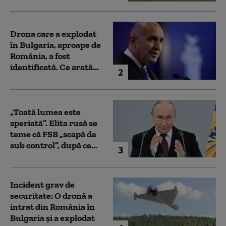
Drona care a explodat
în Bulgaria, aproape de
România, a fost
identificată. Ce arată...
2
„Toată lumea este
speriată”. Elita rusă se
teme că FSB „scapă de
sub control”, după ce...
3
Incident grav de
securitate: O dronă a
intrat din România în
Bulgaria şi a explodat