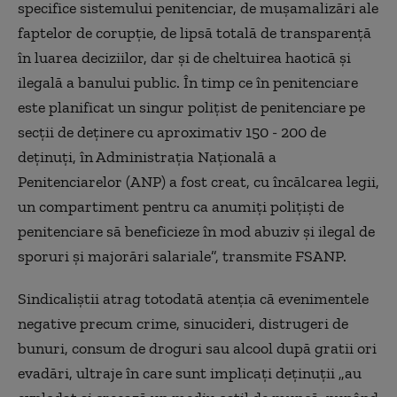
specifice sistemului penitenciar, de muşamalizări ale
faptelor de corupţie, de lipsă totală de transparenţă
în luarea deciziilor, dar şi de cheltuirea haotică şi
ilegală a banului public. În timp ce în penitenciare
este planificat un singur poliţist de penitenciare pe
secţii de deţinere cu aproximativ 150 - 200 de
deţinuţi, în Administraţia Naţională a
Penitenciarelor (ANP) a fost creat, cu încălcarea legii,
un compartiment pentru ca anumiţi poliţişti de
penitenciare să beneficieze în mod abuziv şi ilegal de
sporuri şi majorări salariale”, transmite FSANP.
Sindicaliştii atrag totodată atenţia că evenimentele
negative precum crime, sinucideri, distrugeri de
bunuri, consum de droguri sau alcool după gratii ori
evadări, ultraje în care sunt implicaţi deţinuţii „au