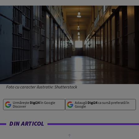
Foto cu caracter ilustrativ: Shutterstock
Urmărește
Digi24
în Google
Adaugă
Digi24
ca sursă preferată în
Discover
Google
DIN ARTICOL