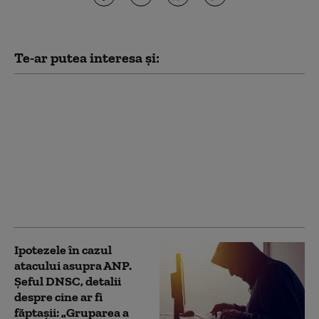
Te-ar putea interesa și:
Cum s-a desfășurat
atacul cibernetic
împotriva
Administraţiei
Naţionale a
Penitenciarelor.
„Bazele de date nu au
fost afectate”
Ipotezele în cazul
atacului asupra ANP.
Șeful DNSC, detalii
despre cine ar fi
făptașii: „Gruparea a