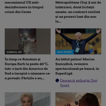
mecanismul UE anti-
Metropolitane Cluj: 9 ani de
dezinformare în timpul
întârzieri, două licitații
crizei din Ceuta
eșuate, un contract reziliat
și un proiect luat din nou
la...
GANDUL.RO
DIGI SPORT
În timp ce România și
Au bătut palma! Marius
Europa fierb la peste 40°C,
Șumudică, revenire
într-o țară din America de
spectaculoasă pe bancă, în
Sud a început o ninsoare ca-
SuperLigă
n povești: Pârtiile s-au...
Descarcă aplicația Digi
Sport