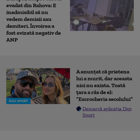
evadat din Rahova: E
inadmisibil să nu
vedem demisii sau
demiteri. Învoirea a
fost avizată negativ de
ANP
A anunțat că prietena
lui a murit, dar aceasta
nici nu exista. Toată
țara a râs de el:
”Escrocheria secolului”
DIGI SPORT
Descarcă aplicația Digi
Sport