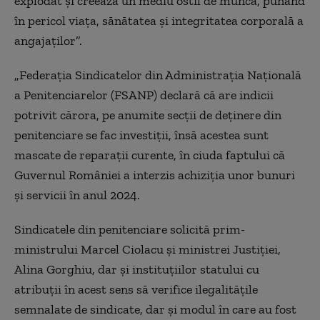
explodat şi creează un mediu ostil de muncă, punând
în pericol viaţa, sănătatea şi integritatea corporală a
angajaţilor”.
„Federaţia Sindicatelor din Administraţia Naţională
a Penitenciarelor (FSANP) declară că are indicii
potrivit cărora, pe anumite secţii de deţinere din
penitenciare se fac investiţii, însă acestea sunt
mascate de reparaţii curente, în ciuda faptului că
Guvernul României a interzis achiziţia unor bunuri
şi servicii în anul 2024.
Sindicatele din penitenciare solicită prim-
ministrului Marcel Ciolacu şi ministrei Justiţiei,
Alina Gorghiu, dar şi instituţiilor statului cu
atribuţii în acest sens să verifice ilegalităţile
semnalate de sindicate, dar şi modul în care au fost