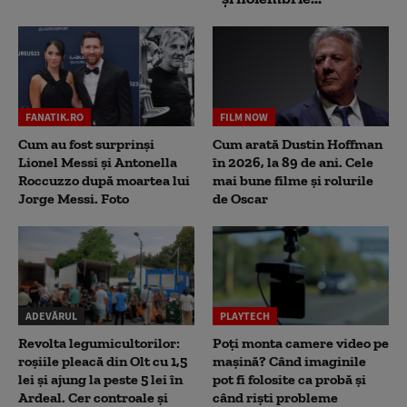
FANATIK.RO
FILM NOW
Cum au fost surprinși
Cum arată Dustin Hoffman
Lionel Messi și Antonella
în 2026, la 89 de ani. Cele
Roccuzzo după moartea lui
mai bune filme și rolurile
Jorge Messi. Foto
de Oscar
ADEVĂRUL
PLAYTECH
Revolta legumicultorilor:
Poți monta camere video pe
roșiile pleacă din Olt cu 1,5
mașină? Când imaginile
lei și ajung la peste 5 lei în
pot fi folosite ca probă și
Ardeal. Cer controale și
când riști probleme