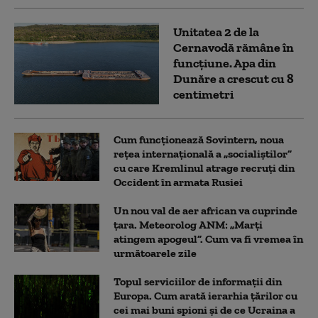
Unitatea 2 de la
Cernavodă rămâne în
funcțiune. Apa din
Dunăre a crescut cu 8
centimetri
Cum funcționează Sovintern, noua
rețea internațională a „socialiștilor”
cu care Kremlinul atrage recruți din
Occident în armata Rusiei
Un nou val de aer african va cuprinde
țara. Meteorolog ANM: „Marți
atingem apogeul”. Cum va fi vremea în
următoarele zile
Topul serviciilor de informații din
Europa. Cum arată ierarhia țărilor cu
cei mai buni spioni și de ce Ucraina a