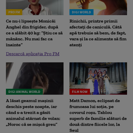
PRO FM
DIGI WORLD
Ce nu-i lipsește Monicăi
Rinichii, printre primii
Anghel din frigider, după
afectați de caniculă. Câtă
ce a slăbit 40 kg: “Știu ce să
apă trebuie să bem, de fapt,
mănânc. Nu mai fac ca
vara și la ce alimente să fim
înainte”
atenți
Descarcă aplicația Pro FM
DIGI ANIMAL WORLD
FILM NOW
A lăsat geamul mașinii
Matt Damon, eclipsat de
deschis peste noapte, iar
frumoasa lui soție, pe
când s-a trezit a găsit
covorul roșu. Tablou
animalul atârnat de volan:
superb de familie alături de
„Noroc că se mișcă greu”
două dintre fiicele lor, la
Seul