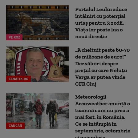
Portalul Leului aduce
întâlniri cu potențial
uriaș pentru 3 zodii.
Viața lor poate lua o
nouă direcție
PE ROZ
„A cheltuit peste 60-70
de milioane de euro!”
Dezvăluiri despre
prețul cu care Neluțu
Varga ar putea vinde
FANATIK.RO
CFR Cluj
Meteorologii
Accuweather anunță o
toamnă cum nu prea a
mai fost, în România.
Ce se întâmplă în
CANCAN
septembrie, octombrie
și noiembrie...