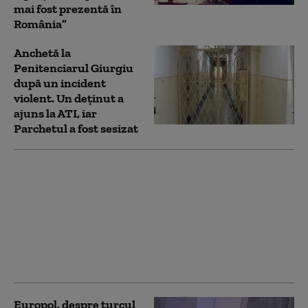
mai fost prezentă în
România”
Anchetă la
Penitenciarul Giurgiu
după un incident
violent. Un deținut a
ajuns la ATI, iar
Parchetul a fost sesizat
Părintele Necula,
dezbatere cu angajaţi
din penitenciare: „Am
văzut condamnări
inutile în timp ce hoţii
fac bani şi mituiesc
sistemele”
Europol, despre turcul