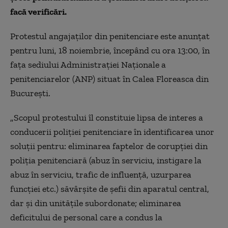
facă verificări.
Protestul angajaţilor din penitenciare este anunţat
pentru luni, 18 noiembrie, începând cu ora 13:00, în
faţa sediului Administraţiei Naţionale a
penitenciarelor (ANP) situat în Calea Floreasca din
Bucureşti.
„Scopul protestului îl constituie lipsa de interes a
conducerii poliţiei penitenciare în identificarea unor
soluţii pentru: eliminarea faptelor de corupţiei din
poliţia penitenciară (abuz în serviciu, instigare la
abuz în serviciu, trafic de influenţă, uzurparea
funcţiei etc.) săvârşite de şefii din aparatul central,
dar şi din unităţile subordonate; eliminarea
deficitului de personal care a condus la