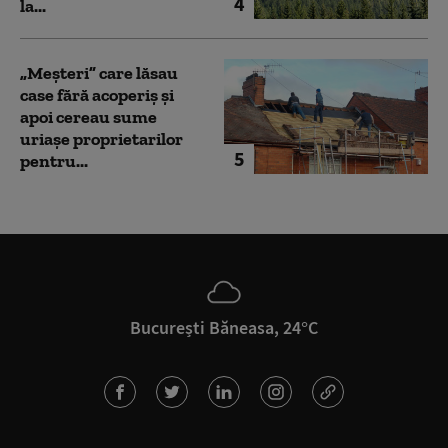
4
la...
„Meșteri” care lăsau
case fără acoperiș și
apoi cereau sume
uriașe proprietarilor
5
pentru...
București Băneasa, 24°C