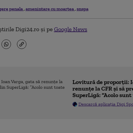
gere penala
amenintare cu moartea
snspa
tirile Digi24.ro și pe
Google News
Lovitură de proporții: 
renunțe la CFR și să pre
SuperLigă: ”Acolo sunt 
Descarcă aplicația Digi Sp