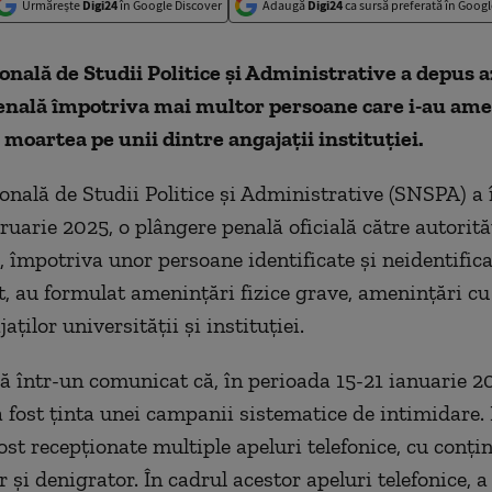
Urmărește
Digi24
în Google Discover
Adaugă
Digi24
ca sursă preferată în Googl
onală de Studii Politice și Administrative a depus a
enală împotriva mai multor persoane care i-au ame
u moartea pe unii dintre angajații instituției.
onală de Studii Politice și Administrative (SNSPA) a 
ruarie 2025, o plângere penală oficială către autorită
 împotriva unor persoane identificate și neidentificat
, au formulat amenințări fizice grave, amenințări cu
jaților universității și instituției.
 într-un comunicat că, în perioada 15-21 ianuarie 2
a fost ținta unei campanii sistematice de intimidare. 
st recepționate multiple apeluri telefonice, cu conți
și denigrator. În cadrul acestor apeluri telefonice, a 