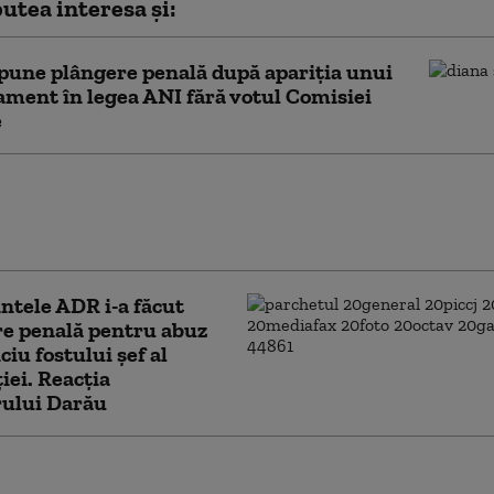
utea interesa și:
une plângere penală după apariția unui
ent în legea ANI fără votul Comisiei
e
ntele polonez Karol Nawrocki, amenințat
tea pe internet. Poliția a reținut un
t
ntele ADR i-a făcut
re penală pentru abuz
ciu fostului şef al
ţiei. Reacția
rului Darău
gul Alfred Bulai a fost trimis în judecată