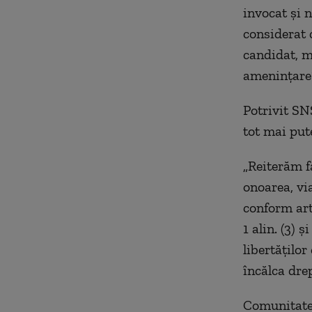
invocat și 
considerat 
candidat, m
amenințare”
Potrivit SN
tot mai pute
„Reiterăm f
onoarea, vi
conform art.
1 alin. (3) ș
libertăților
încălca drept
Comunitatea