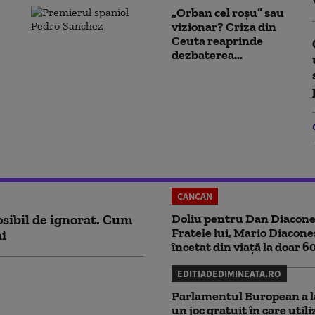
„Orban cel roșu” sau
vizionar? Criza din
Ceuta reaprinde
dezbaterea...
CANCAN
sibil de ignorat. Cum
Doliu pentru Dan Diacone
Fratele lui, Mario Diacone
ni
încetat din viață la doar 6
EDITIADEDIMINEATA.RO
Parlamentul European a l
un joc gratuit în care utili