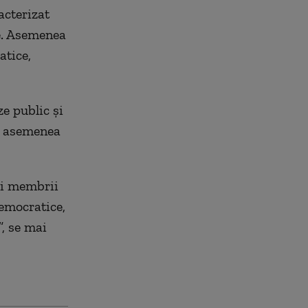
acterizat
re. Asemenea
atice,
ze public și
ăm asemenea
și membrii
emocratice,
”, se mai