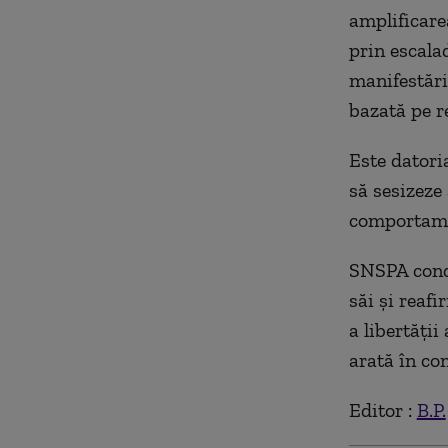
amplificare
prin escala
manifestări
bazată pe r
Este datoria
să sesizeze
comportamen
SNSPA conda
săi și reaf
a libertății
arată în c
Editor :
B.P.