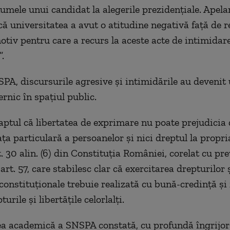
numele unui candidat la alegerile prezidențiale. Apela
că universitatea a avut o atitudine negativă față de r
otiv pentru care a recurs la aceste acte de intimidare
.
SPA, discursurile agresive și intimidările au deveni
rnic în spațiul public.
aptul că libertatea de exprimare nu poate prejudicia
ața particulară a persoanelor și nici dreptul la propr
 30 alin. (6) din Constituția României, corelat cu pre
i art. 57, care stabilesc clar că exercitarea drepturilor 
 constituționale trebuie realizată cu bună-credință și 
urile și libertățile celorlalți.
 academică a SNSPA constată, cu profundă îngrijor