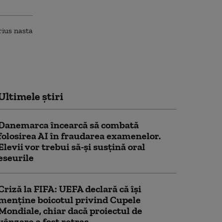
Ultimele știri
Danemarca încearcă să combată
folosirea AI în fraudarea examenelor.
Elevii vor trebui să-şi susţină oral
eseurile
Criză la FIFA: UEFA declară că îşi
menţine boicotul privind Cupele
Mondiale, chiar dacă proiectul de
vânzare a fost retras