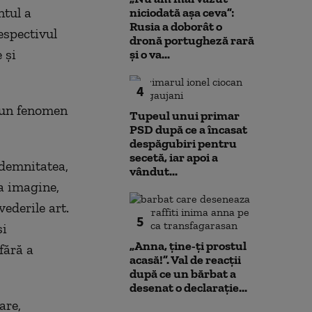
ntul a
niciodată așa ceva”:
Rusia a doborât o
espectivul
dronă portugheză rară
 și
și o va...
4
t un fenomen
Tupeul unui primar
PSD după ce a încasat
despăgubiri pentru
secetă, iar apoi a
 demnitatea,
vândut...
ia imagine,
vederile art.
5
și
„Anna, ţine-ţi prostul
fără a
acasă!”. Val de reacții
după ce un bărbat a
desenat o declarație...
are,