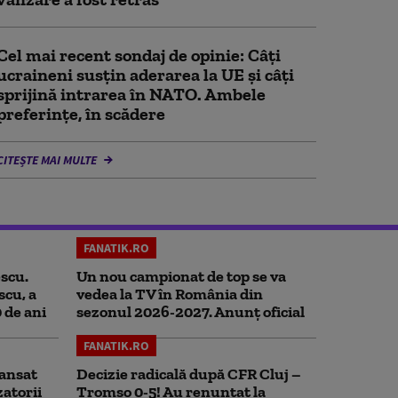
Cel mai recent sondaj de opinie: Câți
ucraineni susțin aderarea la UE și câți
sprijină intrarea în NATO. Ambele
preferințe, în scădere
CITEȘTE MAI MULTE
FANATIK.RO
scu.
Un nou campionat de top se va
scu, a
vedea la TV în România din
0 de ani
sezonul 2026-2027. Anunț oficial
FANATIK.RO
ansat
Decizie radicală după CFR Cluj –
zatorii
Tromso 0-5! Au renunțat la