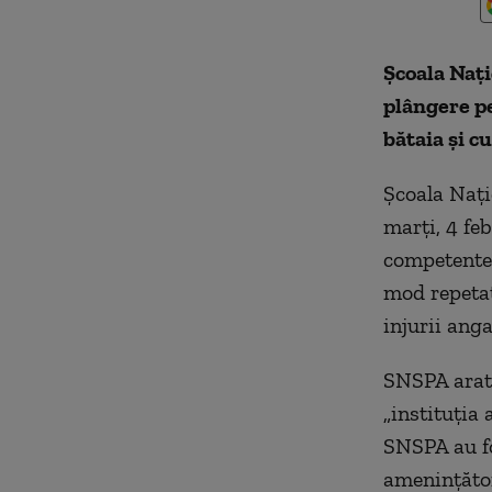
Școala Nați
plângere p
bătaia și c
Școala Nați
marți, 4 feb
competente,
mod repetat
injurii anga
SNSPA arată
„instituția 
SNSPA au fo
amenințător 