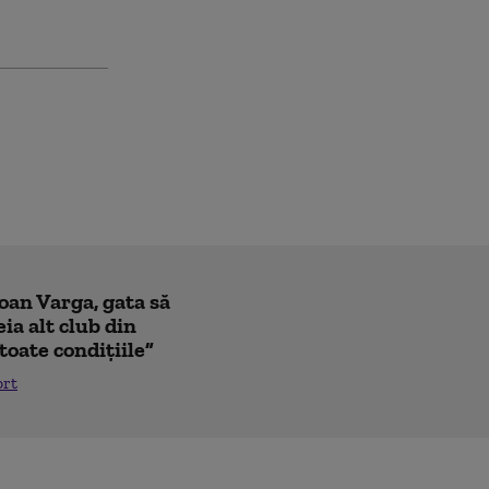
Ioan Varga, gata să
ia alt club din
toate condițiile”
ort