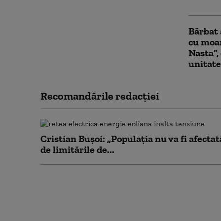
pentru 
Bărbat 
cu moar
Nasta”,
unitate
Recomandările redacţiei
Cristian Bușoi: „Populația nu va fi afectat
de limitările de...