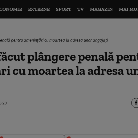
CONOMIE
EXTERNE
SPORT
TV
MAGAZIN
MAI MU
enală pentru amenințări cu moartea la adresa unor angajați
făcut plângere penală pen
i cu moartea la adresa u
8:29