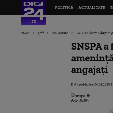
POLITICĂ
ACTUALITATE
E
HOME
Știri
Actualitate
SNSPA a făcut plângere p
SNSPA a 
amenințăr
angajați
Data publicării:
04.02.2025 1
Foto: SNSPA