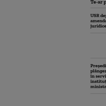
Te-ar p
USR dep
amendam
juridic
Președi
cu moar
suspec
Preşedi
plânge
în servi
institu
minist
Sociolo