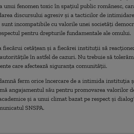
a unui fenomen toxic în spațiul public românesc, car
darea discursului agresiv și a tacticilor de intimida
 sunt incompatibile cu valorile unei societăți democr
espectul pentru drepturile fundamentale ale omului.
 fiecărui cetățean și a fiecărei instituții să reacțione
 autoritățile în astfel de cazuri. Nu trebuie să toler
te care afectează siguranța comunității.
mnă ferm orice încercare de a intimida instituția 
irmă angajamentul său pentru promovarea valorilor d
 academice și a unui climat bazat pe respect și dialog
omunicatul SNSPA.