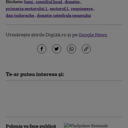
Etichete:
bani
consiliul local
donatie
primaria sectorului 1
sectorul 1
respingere
dan tudorache
donatie catedrala neamului
Urmărește știrile Digi24.ro și pe
Google News
Te-ar putea interesa și:
Un bărbat şi-a dat foc într-o
agenţie bancară din Slatina,
nemulţumit că nu ar fi primit
suma de bani pe care o ceruse
Polonia va face publică