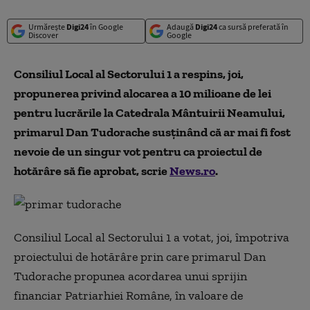
Urmărește
Digi24
în Google
Adaugă
Digi24
ca sursă preferată în
Discover
Google
Consiliul Local al Sectorului 1 a respins, joi,
propunerea privind alocarea a 10 milioane de lei
pentru lucrările la Catedrala Mântuirii Neamului,
primarul Dan Tudorache susţinând că ar mai fi fost
nevoie de un singur vot pentru ca proiectul de
hotărâre să fie aprobat, scrie
News.ro
.
Consiliul Local al Sectorului 1 a votat, joi, împotriva
proiectului de hotărâre prin care primarul Dan
Tudorache propunea acordarea unui sprijin
financiar Patriarhiei Române, în valoare de