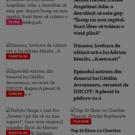
Angelinei Jolie, a
dezvăluit că este gay:
"Încep un nou capitol.
PE ROZ
Sunt liber să trăiesc o
viață plină"
Dinamo, lovitura de
ultimă oră a lui Adrian
FANATIK.RO
Mazilu. „A semnat!”
Episodul extrem din
dosarul lui Cătălin
Avramescu, cercetat de
DIICOT: 'A plecat în
CANCAN
pădure cu o
FILM NOW
Top 10 filme cu Charlize
FANATIK.RO