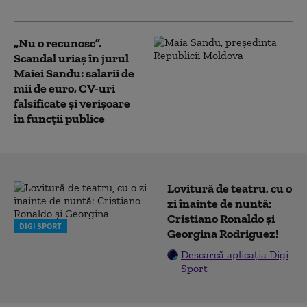
Casa Albă
„Nu o recunosc”.
Scandal uriaș în jurul
Maiei Sandu: salarii de
mii de euro, CV-uri
falsificate și verișoare
în funcții publice
Lovitură de teatru, cu o
zi înainte de nuntă:
Cristiano Ronaldo și
DIGI SPORT
Georgina Rodriguez!
Descarcă aplicația Digi
Sport