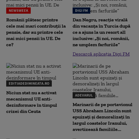
NEWSWEEK
DIGI FM
Românii plătesc printre
Dan Negru, reacție virală
cele mai mari contribuții la
din vacanța în Turcia după
pensie, dar au printre cele
ce a ajuns la un resort all
mai mici pensii în UE. De
inclusive: „Și noi, românii,
ce?
ne umplem farfuriile”
Descarcă aplicația Digi FM
EDITIADEDIMINEATA.RO
Niciun stat nu a activat
ADEVARUL
mecanismul UE anti-
Marinarii de pe portavionul
dezinformare în timpul
USS Abraham Lincoln sunt
crizei din Ceuta
epuizați și demoralizați în
largul coastelor Iranului,
avertizează familiile...