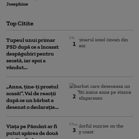
Josephine
Top Citite
Tupeul unui primar
1
PSD după ce a încasat
despăgubiri pentru
secetă, iar apoi a
vândut...
„Anna, ţine-ţi prostul
acasă!”. Val de reacții
2
după ce un bărbat a
desenat o declarație...
Viața pe Pământ ar fi
3
putut apărea de două