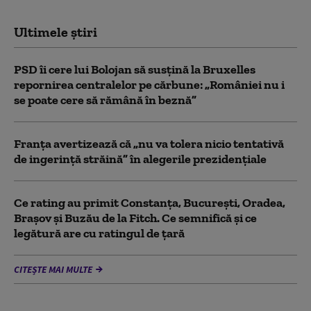
Ultimele știri
PSD îi cere lui Bolojan să susțină la Bruxelles
repornirea centralelor pe cărbune: „României nu i
se poate cere să rămână în beznă”
Franţa avertizează că „nu va tolera nicio tentativă
de ingerinţă străină” în alegerile prezidenţiale
Ce rating au primit Constanța, București, Oradea,
Brașov și Buzău de la Fitch. Ce semnifică și ce
legătură are cu ratingul de țară
CITEȘTE MAI MULTE