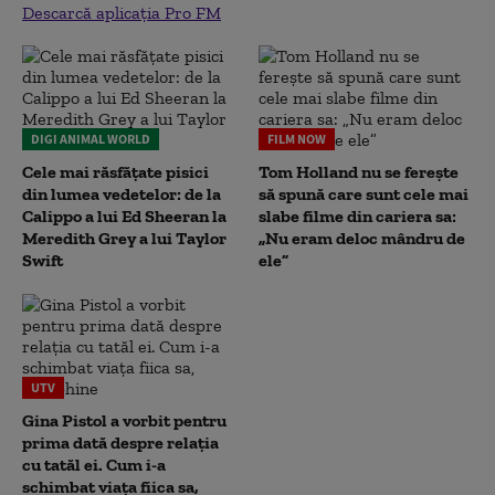
Descarcă aplicația Pro FM
DIGI ANIMAL WORLD
FILM NOW
Cele mai răsfățate pisici
Tom Holland nu se ferește
din lumea vedetelor: de la
să spună care sunt cele mai
Calippo a lui Ed Sheeran la
slabe filme din cariera sa:
Meredith Grey a lui Taylor
„Nu eram deloc mândru de
Swift
ele”
UTV
Gina Pistol a vorbit pentru
prima dată despre relația
cu tatăl ei. Cum i-a
schimbat viața fiica sa,