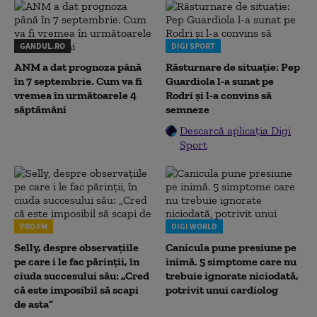
GANDUL.RO
DIGI SPORT
ANM a dat prognoza până
Răsturnare de situație: Pep
în 7 septembrie. Cum va fi
Guardiola l-a sunat pe
vremea în următoarele 4
Rodri și l-a convins să
săptămâni
semneze
Descarcă aplicația Digi
Sport
PRO FM
DIGI WORLD
Selly, despre observațiile
Canicula pune presiune pe
pe care i le fac părinții, în
inimă. 5 simptome care nu
ciuda succesului său: „Cred
trebuie ignorate niciodată,
că este imposibil să scapi
potrivit unui cardiolog
de asta”