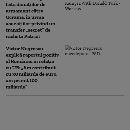
lista donațiilor de
armament către
Ucraina, în urma
acuzațiilor privind un
transfer „secret” de
rachete Patriot
Victor Negrescu
explică raportul pozitiv
al României în relația
cu UE: „Am contribuit
cu 30 miliarde de euro,
am primit 100
miliarde”
Biblii, parfumuri,
criptomonede și procese: Cum
a făcut Donald Trump bani în
primul an după revenirea la