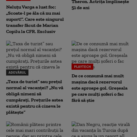
Theron. Actrița împlinește
Neluțu Varga a luat foc:
51 de ani
„Scoate-l pe ăla că nu mai
suport!”. Care este singurul
transfer făcut de Marian
Copilu la CFR. Exclusiv
PLAYTECH
ADEVĂRUL
De ce consumă mai mult
„Taxa de turist” sau prețul
mașina dacă rezervorul
normal al vacanței? „Nu vă
este aproape gol. Greșeala
obligă nimeni să
pe care mulți șoferi o fac
cumpărați. Prețurile astea
fără să știe
există pentru că cineva le
plătește”