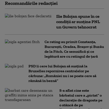
Recomandările redacţiei
Ilie Bolojan spune în ce
condiții ar susține PNL
un Guvern tehnocrat
Ce rating au primit Constanța,
București, Oradea, Brașov și Buzău
de la Fitch. Ce semnifică și ce
legătură are cu ratingul de țară
PSD îi cere lui Bolojan să susțină la
Bruxelles repornirea centralelor pe
cărbune: „României nu i se poate cere să
rămână în beznă”
S-a aflat cine este
bărbatul care a „pictat” o
declarație de dragoste pe
o stâncă de pe