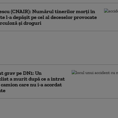
scu (CNAIR): Numărul tinerilor morţi în
te l-a depăşit pe cel al deceselor provocate
rculoză şi droguri
ţi şi doi răniţi după ce o
s-a izbit violent de un
pe un drum județean din
t grav pe DN1: Un
list a murit după ce a intrat
 camion care nu i-a acordat
ate
t pe Valea Oltului, la Călimănești: două
s-au ciocnit, o victimă încarcerată, una