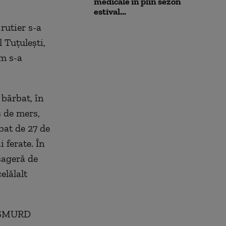
medicale în plin sezon
estival...
rutier s-a
 Tuţuleşti,
um s-a
 bărbat, în
s de mers,
bat de 27 de
 ferate. În
sageră de
elălalt
er SMURD