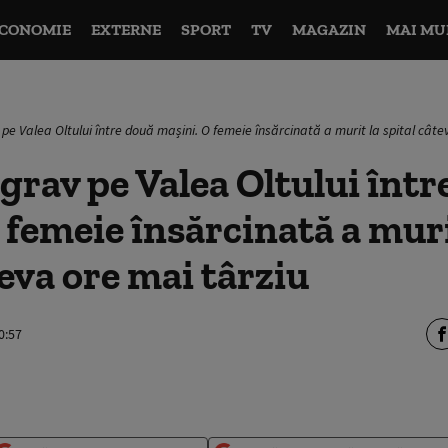
CONOMIE
EXTERNE
SPORT
TV
MAGAZIN
MAI MU
 pe Valea Oltului între două mașini. O femeie însărcinată a murit la spital câte
grav pe Valea Oltului într
 femeie însărcinată a muri
teva ore mai târziu
0:57