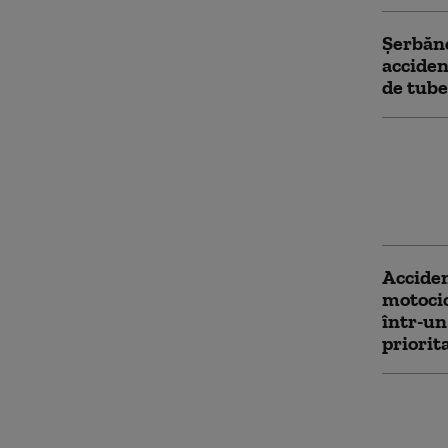
Şerbăne
acciden
de tube
Doi mor
maşină 
copac, 
Buzău
Acciden
motocic
într-un
priorit
Acciden
mașini 