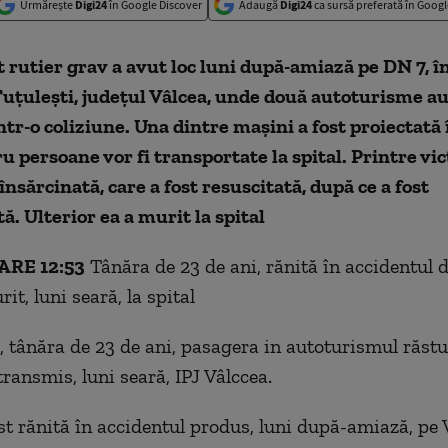
Urmărește
Digi24
în Google Discover
Adaugă
Digi24
ca sursă preferată în Googl
 rutier grav a avut loc luni după-amiază pe DN 7, î
 Tuțulești, județul Vâlcea, unde două autoturisme au
ntr-o coliziune. Una dintre mașini a fost proiectată 
ru
persoane vor fi transportate la spital. Printre vi
nsărcinată, care a fost resuscitată, după ce a fost
ă. Ulterior ea a murit la spital
RE 12:53
Tânăra de 23 de ani, rănită în accidentul d
it, luni seară, la spital
, tânăra de 23 de ani, pasagera in autoturismul răstu
transmis, luni seară, IPJ Vâlccea.
st rănită în accidentul produs, luni după-amiază, pe 