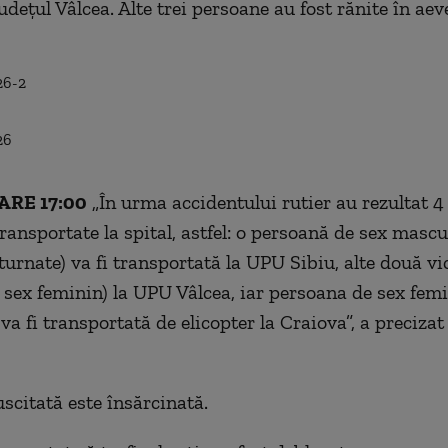
judeţul Vâlcea. Alte trei persoane au fost rănite în ae
RE 17:00
„În urma accidentului rutier au rezultat 4
transportate la spital, astfel: o persoană de sex mascu
turnate) va fi transportată la UPU Sibiu, alte două vi
 sex feminin) la UPU Vâlcea, iar persoana de sex fem
va fi transportată de elicopter la Craiova”, a precizat
scitată este însărcinată.