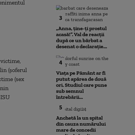
venimentul
3
„Anna, ţine-ţi prostul
acasă!”. Val de reacții
după ce un bărbat a
desenat o declarație...
 victime,
4
lin (şoferul
Viața pe Pământ ar fi
ctime (sex
putut apărea de două
ori. Studiul care pune
inin
sub semnul
 ISU
întrebării...
5
Anchetă la un spital
din cauza numărului
mare de concedii