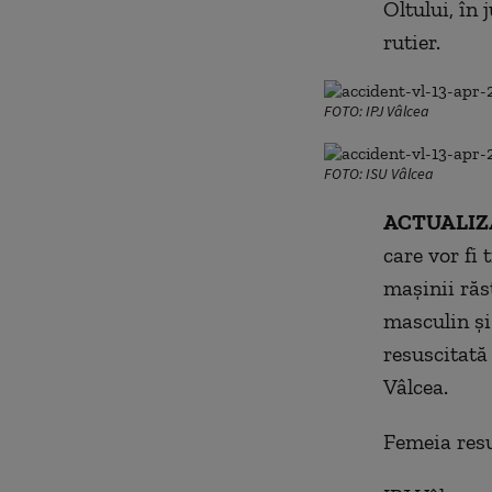
Oltului, în 
rutier.
FOTO: IPJ Vâlcea
FOTO: ISU Vâlcea
ACTUALIZA
care vor fi 
maşinii răs
masculin şi
resuscitată 
Vâlcea.
Femeia resu