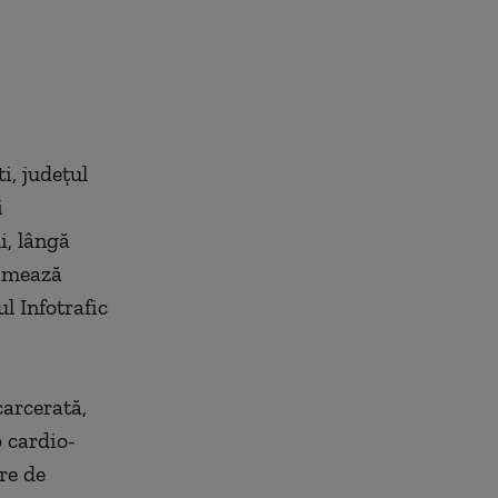
i, judeţul
i
i, lângă
timează
l Infotrafic
carcerată,
p cardio-
re de