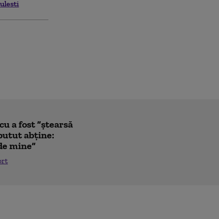
ulesti
u a fost ”ștearsă
putut abține:
 de mine”
ort