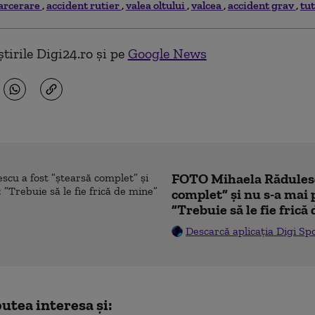
arcerare
accident rutier
valea oltului
valcea
accident grav
tut
tirile Digi24.ro și pe
Google News
FOTO Mihaela Rădulesc
complet” și nu s-a mai 
”Trebuie să le fie frică
Descarcă aplicația Digi Sp
utea interesa și: