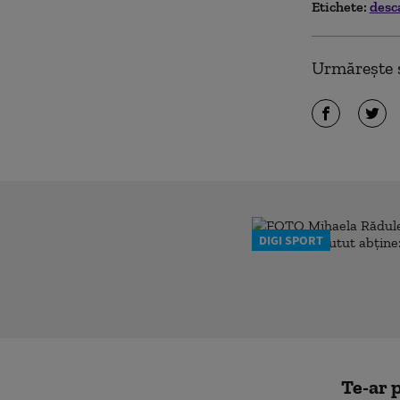
Etichete:
desc
Urmărește ș
DIGI SPORT
Te-ar p