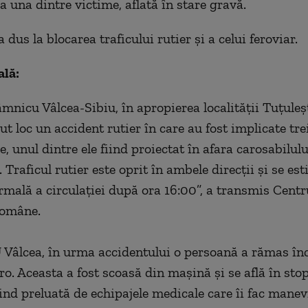
a una dintre victime, aflată în stare gravă.
 dus la blocarea traficului rutier şi a celui feroviar.
ală:
mnicu Vâlcea-Sibiu, în apropierea localităţii Tuţuleşt
ut loc un accident rutier în care au fost implicate tre
, unul dintre ele fiind proiectat în afara carosabilulu
. Traficul rutier este oprit în ambele direcţii şi se es
rmală a circulaţiei după ora 16:00”, a transmis Centru
 Române.
U Vâlcea, în urma accidentului o persoană a rămas în
ro. Aceasta a fost scoasă din maşină şi se află în sto
fiind preluată de echipajele medicale care îi fac manev