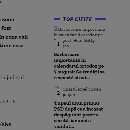
e
TOP CITITE
n zona
 fost
în zona căii
1
ctime este
Sărbătoare
importantă în
calendarul ortodox pe
7 august: Ce tradiții se
in judeţul
respectă și cui...
2
rnat, a
Tupeul unui primar
PSD după ce a încasat
despăgubiri pentru
secetă, iar apoi a
Valea
vândut...