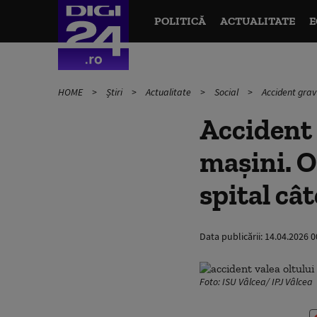
POLITICĂ
ACTUALITATE
E
HOME
Știri
Actualitate
Social
Accident grav
Accident 
mașini. O
spital câ
Data publicării:
14.04.2026 0
Foto: ISU Vâlcea/ IPJ Vâlcea