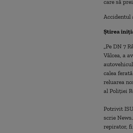
care să prei
Accidentul a
Știrea iniți
„Pe DN 7 Râ
Vâlcea, a av
autovehicule
calea ferată
reluarea no
al Poliţiei
Potrivit IS
scrie News.
repirator, 