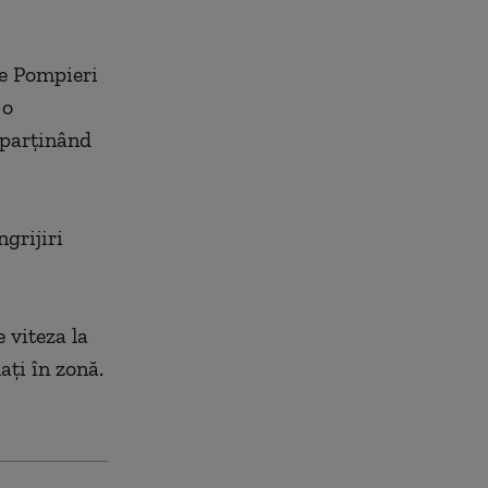
de Pompieri
 o
aparţinând
ngrijiri
 viteza la
laţi în zonă.