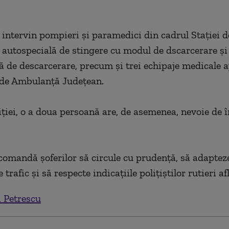
 intervin pompieri şi paramedici din cadrul Staţiei 
o autospecială de stingere cu modul de dscarcerare şi
ă de descarcerare, precum şi trei echipaje medicale 
 de Ambulanţă Judeţean.
iţiei, o a doua persoană are, de asemenea, nevoie de î
ecomandă şoferilor să circule cu prudenţă, să adapteze
e trafic şi să respecte indicaţiile poliţiştilor rutieri af
 Petrescu