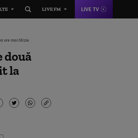
LIVE TV
LTE
LIVE FM
va ore mai târziu
e două
t la