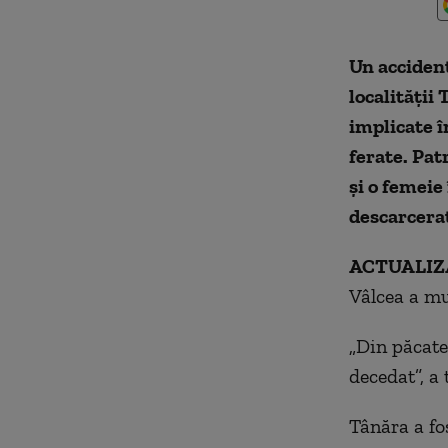
Un accident
localității
implicate î
ferate. Pat
și
o femeie î
descarcerat
ACTUALIZA
Vâlcea a mur
„Din păcate
decedat”, a 
Tânăra a fo