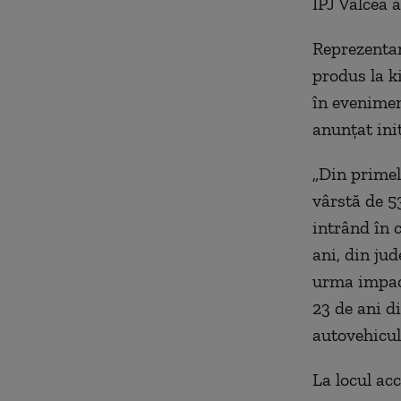
IPJ Vâlcea a
Reprezentan
produs la k
în evenimen
anunţat iniţ
„Din primele
vârstă de 53
intrând în 
ani, din jud
urma impact
23 de ani d
autovehicul 
La locul ac