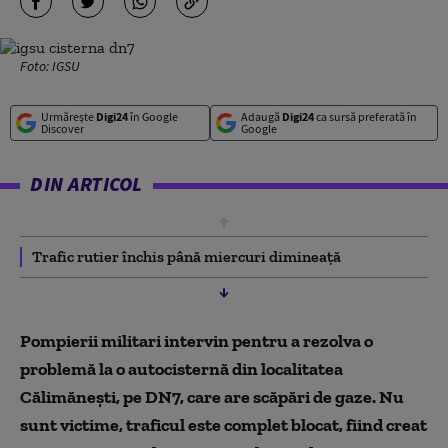
Foto: IGSU
Urmărește
Digi24
în Google
Adaugă
Digi24
ca sursă preferată în
Discover
Google
DIN ARTICOL
Trafic rutier închis până miercuri dimineață
Pompierii militari intervin pentru a rezolva o
problemă la o autocisternă din localitatea
Călimănești, pe DN7, care are scăpări de gaze. Nu
sunt victime, traficul este complet blocat, fiind creat