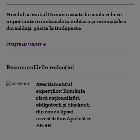
Nivelul scăzut al Dunării scoate la iveală relicve
importante: o motocicletă militară și rămășițele a
doi soldați, găsite la Budapesta
CITEȘTE MAI MULTE
Recomandările redacţiei
Avertismentul
experților: România
riscă raționalizări
obligatorii și blackout,
din cauza lipsei
investițiilor. Apel către
ANRE