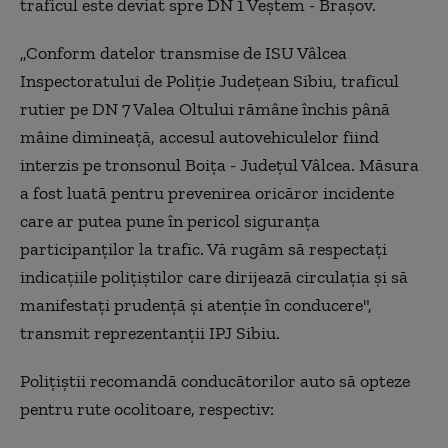
traficul este deviat spre DN 1 Veştem - Braşov.
„Conform datelor transmise de ISU Vâlcea
Inspectoratului de Poliţie Judeţean Sibiu, traficul
rutier pe DN 7 Valea Oltului rămâne închis până
mâine dimineaţă, accesul autovehiculelor fiind
interzis pe tronsonul Boiţa - Judeţul Vâlcea. Măsura
a fost luată pentru prevenirea oricăror incidente
care ar putea pune în pericol siguranţa
participanţilor la trafic. Vă rugăm să respectaţi
indicaţiile poliţiştilor care dirijează circulaţia şi să
manifestaţi prudenţă şi atenţie în conducere",
transmit reprezentanţii IPJ Sibiu.
Poliţiştii recomandă conducătorilor auto să opteze
pentru rute ocolitoare, respectiv: