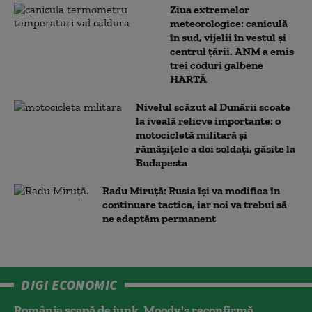
Ziua extremelor
meteorologice: caniculă
în sud, vijelii în vestul și
centrul țării. ANM a emis
trei coduri galbene
HARTĂ
Nivelul scăzut al Dunării scoate
la iveală relicve importante: o
motocicletă militară și
rămășițele a doi soldați, găsite la
Budapesta
Radu Miruță: Rusia își va modifica în
continuare tactica, iar noi va trebui să
ne adaptăm permanent
DIGI ECONOMIC
România scapă de junk. Moody's reconfirmă