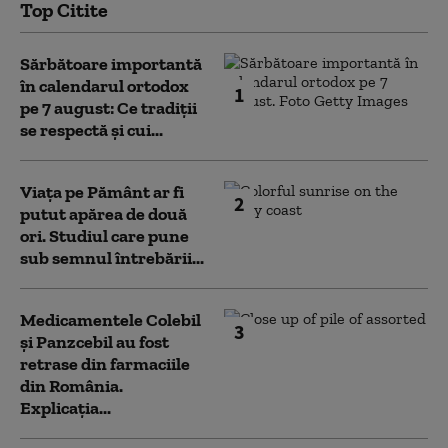
Top Citite
Sărbătoare importantă
în calendarul ortodox
1
pe 7 august: Ce tradiții
se respectă și cui...
Viața pe Pământ ar fi
2
putut apărea de două
ori. Studiul care pune
sub semnul întrebării...
Medicamentele Colebil
3
și Panzcebil au fost
retrase din farmaciile
din România.
Explicația...