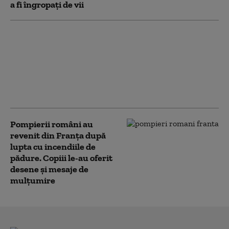
a fi îngropați de vii
Incendiu la etajul 10 al
unui bloc din
București. Zeci de
persoane au ieșit din
bloc înainte de sosirea
pompierilor
Pompierii români au
revenit din Franța după
lupta cu incendiile de
pădure. Copiii le-au oferit
desene și mesaje de
mulțumire