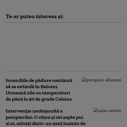
Te-ar putea interesa și:
Amendă de 2500 de lei
pentru o persoană care
a lăsat grătarul
nesupravegheat, iar
focul a provocat un
incendiu de vegetaţie
Incendiile de pădure continuă
să se extindă în Balcani.
Urmează zile cu temperaturi
de până la 40 de grade Celsius
Intervenție neobișnuită a
pompierilor. O cățea și cei șapte pui
ai ei, salvați dintr-un șanț înainte de