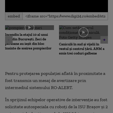
0
embed
seconds
of
0
seconds
Incendiu la etajul 10 al unui
bloc din București. Zeci de
persoane au ieșit din bloc
Caniculă în sud și vijelii în
înainte de sosirea pompierilor
vestul și centrul țării. ANM a
emis trei coduri galbene
Pentru protejarea populației aflată în proximitate a
fost transmis un mesaj de avertizare prin
intermediul sistemului RO-ALERT.
În sprijinul echipelor operative de intervenție au fost
solicitate autospeciala cu roboți de la ISU Brașov și 2