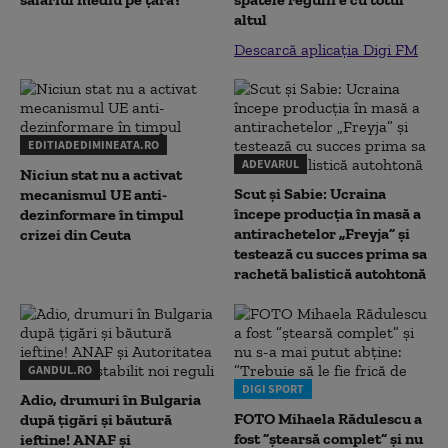
altul
Descarcă aplicația Digi FM
EDITIADEDIMINEATA.RO
ADEVARUL
Niciun stat nu a activat
Scut și Sabie: Ucraina
mecanismul UE anti-
începe producția în masă a
dezinformare în timpul
antirachetelor „Freyja” și
crizei din Ceuta
testează cu succes prima sa
rachetă balistică autohtonă
GANDUL.RO
DIGI SPORT
Adio, drumuri în Bulgaria
FOTO Mihaela Rădulescu a
după țigări și băutură
fost ”ștearsă complet” și nu
ieftine! ANAF și