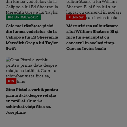
DIGI ANIMAL WORLD
FILM NOW
Cele mai răsfățate pisici
Mărturisirea tulburătoare
din lumea vedetelor: de la
a lui William Shatner. El și
Calippo a lui Ed Sheeran la
fiica lui s-au luptat cu
Meredith Grey a lui Taylor
cancerul în același timp.
Swift
Cum au învins boala
UTV
Gina Pistol a vorbit pentru
prima dată despre relația
cu tatăl ei. Cum i-a
schimbat viața fiica sa,
Josephine