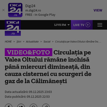
Digi24
VIEW
m.digi24.ro
FREE - In Google Play
LIVE TV
LIVE FM
HOME
Știri
Actualitate
Social
Circulația pe Valea Oltului rămâne închisă până miercuri dimineață, din cauza cisternei cu scurgeri de gaz de la Călimănești
VIDEO&FOTO
Circulația pe
Valea Oltului rămâne închisă
până miercuri dimineață, din
cauza cisternei cu scurgeri de
gaz de la Călimănești
Data actualizării:
09.12.2025 23:03
Data publicării:
09.12.2025 22:53