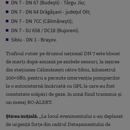
DN 7 - DN 67 (Budeşti) - Târgu Jiu;
DN 7 - DN 64 Drăgăşani - judeţul Olt;
DN 7 - DN 7CC (Călimăneşti);
DN 7 - DJ 658 / DC18 (Bujoreni).
Sibiu - DN 1 - Braşov.
Traficul rutier pe drumul naţional DN 7 este blocat
de marţi după-amiază pe ambele sensuri, la ieşirea
din staţiunea Călimăneşti către Sibiu, kilometrul
200+080, pentru a permite intervenţia pompierilor
la o autocisternă încărcată cu GPL la care au fost
constatate scăpări de gaze, în zonă fiind transmis şi
un mesaj RO-ALERT.
Știrea inițială.
„La locul evenimentului s-au deplasat
de urgență forțe din cadrul Detașamentului de