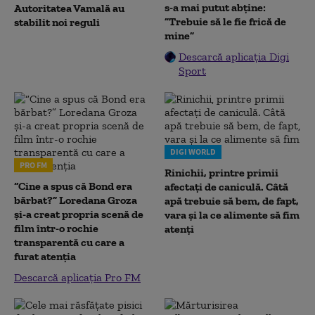
s-a mai putut abține:
Autoritatea Vamală au
”Trebuie să le fie frică de
stabilit noi reguli
mine”
Descarcă aplicația Digi
Sport
DIGI WORLD
PRO FM
Rinichii, printre primii
“Cine a spus că Bond era
afectați de caniculă. Câtă
bărbat?” Loredana Groza
apă trebuie să bem, de fapt,
și-a creat propria scenă de
vara și la ce alimente să fim
film într-o rochie
atenți
transparentă cu care a
furat atenția
Descarcă aplicația Pro FM