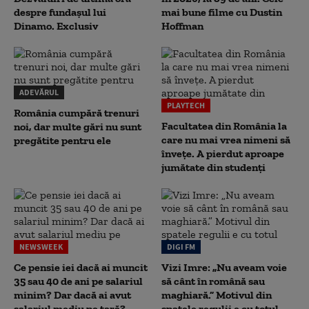
despre fundașul lui
mai bune filme cu Dustin
Dinamo. Exclusiv
Hoffman
ADEVĂRUL
PLAYTECH
România cumpără trenuri
Facultatea din România la
noi, dar multe gări nu sunt
care nu mai vrea nimeni să
pregătite pentru ele
înveţe. A pierdut aproape
jumătate din studenţi
NEWSWEEK
DIGI FM
Ce pensie iei dacă ai muncit
Vizi Imre: „Nu aveam voie
35 sau 40 de ani pe salariul
să cânt în română sau
minim? Dar dacă ai avut
maghiară.” Motivul din
salariul mediu pe țară?
spatele regulii e cu totul