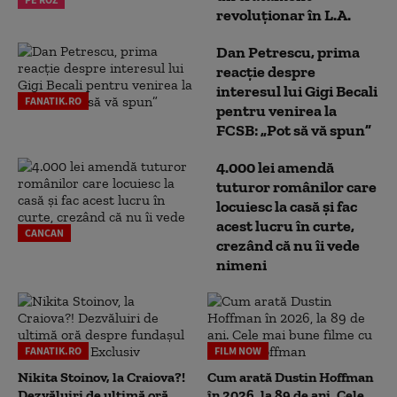
revoluționar în L.A.
Dan Petrescu, prima
reacție despre
interesul lui Gigi Becali
FANATIK.RO
pentru venirea la
FCSB: „Pot să vă spun”
4.000 lei amendă
tuturor românilor care
locuiesc la casă și fac
acest lucru în curte,
CANCAN
crezând că nu îi vede
nimeni
FANATIK.RO
FILM NOW
Nikita Stoinov, la Craiova?!
Cum arată Dustin Hoffman
Dezvăluiri de ultimă oră
în 2026, la 89 de ani. Cele