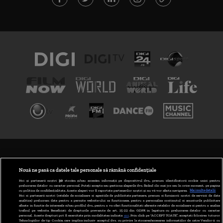
TERMENI ȘI CONDIȚII
POLITICA DE CONFIDENȚIALITATE
Nouă ne pasă ca datele tale personale să rămână confidențiale
Noi și partenerii noștri
30
stocăm și/sau accesăm informații pe dispozitivul dvs., precum identificatorii cookie unici pentru
prelucrarea datelor cu caracter personal. Puteți accepta sau gestiona alegerile dvs. făcând clic mai jos sau în orice moment, pe pagina
ABONARE DIGI TV
cu politica de confidențialitate. Aceste alegeri vor fi raportate partenerilor noștri și nu vă vor afecta navigarea.
Mai multe detalii
Noi si partenerii nostri (retelele de socializare si agentiile de publicitate partenere, precum si furnizorii nostri de servicii de date
analitice) prelucram date pentru a permite website-ului sa functioneze, pentru a personaliza continutul si anunturile publicitare
GESTIONAȚI PREFERINȚELE
afisate in functie de interesele si/sau profilul dvs., pentru a va oferi functionalitati aferente retelelor de socializare si pentru a analiza
traficul pe website. Beneficiati de drepturile prevazute de art. 15-22 din GDPR in legatura cu prelucrarea datelor cu caracter
personal. Aceste drepturi pot fi exercitate prin modalitatea indicata
aici
. Prin click pe “ACCEPT TOATE”, acceptati folosirea tuturor
CODUL DIGI24
Tehnologiilor de tip Cookie, care implica inclusiv acceptul dvs. cu privire la stocarea/accesarea informatiilor de catre Vendor-ii cu