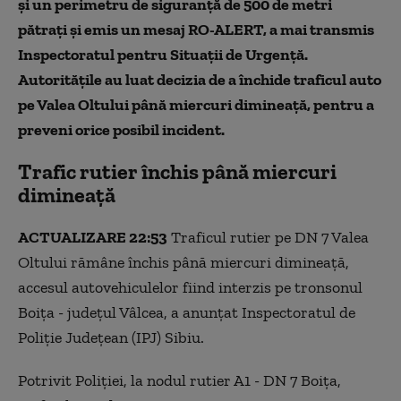
și un perimetru de siguranță de 500 de metri
pătrați și emis un mesaj RO-ALERT, a mai transmis
Inspectoratul pentru Situații de Urgență.
Autoritățile au luat decizia de a închide traficul auto
pe Valea Oltului până miercuri dimineață, pentru a
preveni orice posibil incident.
Trafic rutier închis până miercuri
dimineață
ACTUALIZARE 22:53
Traficul rutier pe DN 7 Valea
Oltului rămâne închis până miercuri dimineaţă,
accesul autovehiculelor fiind interzis pe tronsonul
Boiţa - judeţul Vâlcea, a anunţat Inspectoratul de
Poliţie Judeţean (IPJ) Sibiu.
Potrivit Poliţiei, la nodul rutier A1 - DN 7 Boiţa,