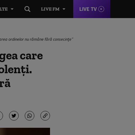
LIVE TV
LTE
LIVE FM
lcarea ordinelor nu rămâne fără consecinţe”
egea care
olenți.
ră