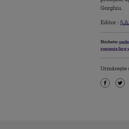
Gorghiu.
Editor :
Ș.A
Etichete:
ped
romania fara 
Urmărește ș