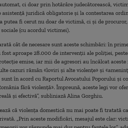
automat, ci doar prin hotărâre judecătorească, victi
 asistență juridică obligatorie și la contestarea ordin
 putea fi cerut nu doar de victimă, ci și de procuror,
 sociale (cu acordul victimei).
arată cât de necesare sunt aceste schimbări: în prime
 fost aproape 28.000 de intervenții ale poliției, pest
rotecție emise, iar mii de agresori au încălcat aceste
lte cazuri rămân «loviri și alte violențe» și «ameninț
 sunt în acord cu Raportul Avocatului Poporului și 
România fără violență». Împreună, aceste legi vor ofer
reală și efectivă”, subliniază Alina Gorghiu.
ază că violența domestică nu mai poate fi tratată ca
ivată. „Prin aceste modificări, mesajul este clar: vic
agresorii vor răspunde mai dur pentru faptele lor”, a