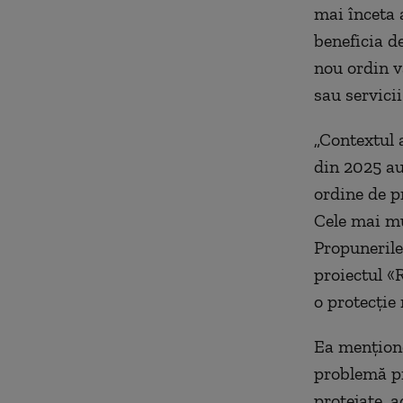
mai înceta 
beneficia de
nou ordin va
sau servicii
„Contextul 
din 2025 au
ordine de p
Cele mai mu
Propunerile
proiectul «
o protecție 
Ea mențione
problemă pr
protejate, 