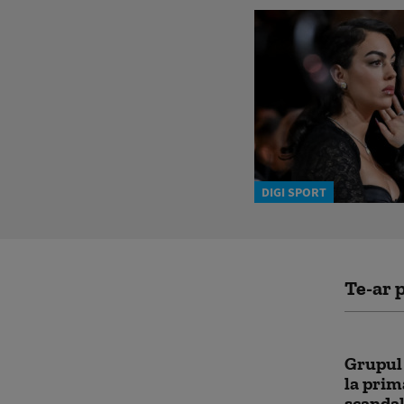
DIGI SPORT
Te-ar p
Grupul 
la prim
scandal