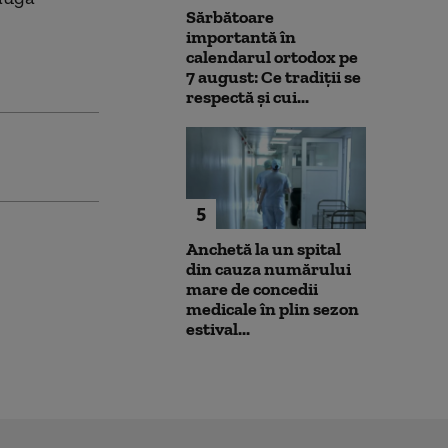
Sărbătoare
importantă în
calendarul ortodox pe
7 august: Ce tradiții se
respectă și cui...
5
Anchetă la un spital
din cauza numărului
mare de concedii
medicale în plin sezon
estival...