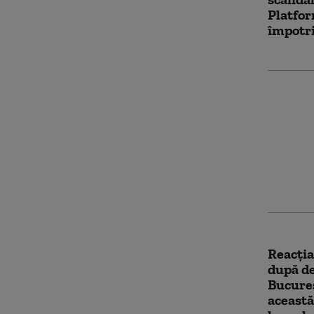
Platfor
împotri
Calvaru
din Bra
ani de 
oprit în
făcut d
Reacția
după de
Bucure
această