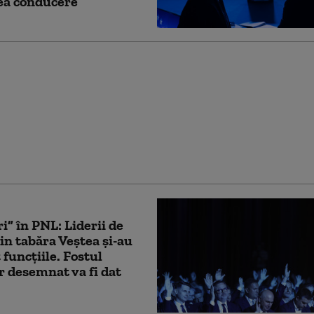
ea conducere
xul nordic”: nici măcar
i egalitare țări din
 reușesc să reducă
a împotriva femeilor.
larmante
i” în PNL: Liderii de
din tabăra Veștea și-au
 funcțiile. Fostul
 desemnat va fi dat