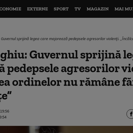
CONOMIE
EXTERNE
SPORT
TV
MAGAZIN
MAI MU
: Guvernul sprijină legea care majorează pedepsele agresorilor violenți. „Încă
ghiu: Guvernul sprijină l
 pedepsele agresorilor vi
ea ordinelor nu rămâne fă
ţe”
 19:56
9:54