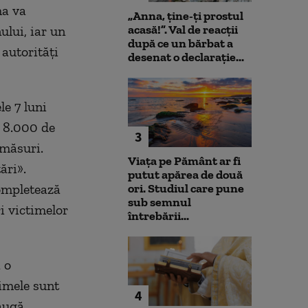
ma va
„Anna, ţine-ţi prostul
acasă!”. Val de reacții
ului, iar un
după ce un bărbat a
 autorități
desenat o declarație...
le 7 luni
e 8.000 de
3
 măsuri.
Viața pe Pământ ar fi
ări».
putut apărea de două
completează
ori. Studiul care pune
sub semnul
i victimelor
întrebării...
 o
timele sunt
4
daugă