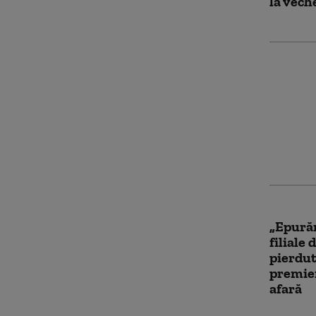
la vech
„Parado
cele ma
lume nu
violenț
Date a
„Epurăr
filiale 
pierdut
premier
afară