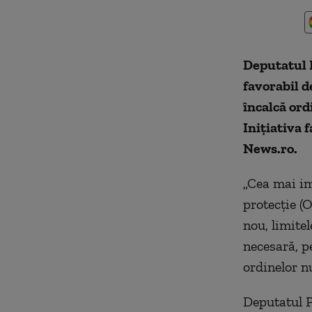
Deputatul 
favorabil d
încalcă ord
Inițiativa 
News.ro.
„Cea mai im
protecție (
nou, limite
necesară, p
ordinelor n
Deputatul P