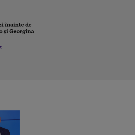
zi înainte de
o și Georgina
t