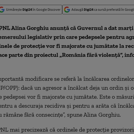
Urmărește
Digi24
în Google Discover
Adaugă
Digi24
ca sursă preferată în Googl
PNL Alina Gorghiu anunță că Guvernul a dat marți
emersului legislativ prin care pedepsele pentru agr
inele de protecție vor fi majorate cu jumătate la rec
face parte din proiectul „România fără violență”, i
portantă modificare se referă la încălcarea ordinelo
OP/OPP): dacă un agresor a încălcat deja un ordin și o
le pedepsei vor fi majorate cu jumătate. Este o măsur
entru a descuraja recidiva și pentru a arăta că încălc
u rămâne fără consecințe”, spune Alina Gorghiu.
NL mai precizează că ordinele de protecție provizori