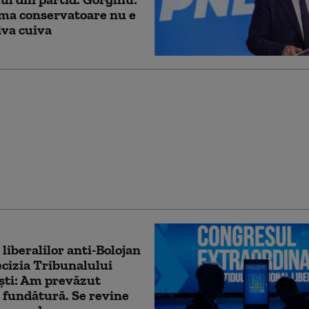
ma conservatoare nu e
va cuiva
l unui agent de poliție
șov: amenințat de 11
un bărbat pe care l-a
 trafic și căruia i-a
osar penal
 liberalilor anti-Bolojan
cizia Tribunalului
ști: Am prevăzut
 fundătură. Se revine