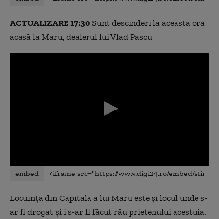
seconds
of
0
ACTUALIZARE 17:30
Sunt descinderi la această oră
seconds
acasă la Maru, dealerul lui Vlad Pascu.
0
embed
seconds
of
0
Locuința din Capitală a lui Maru este și locul unde s-
seconds
ar fi drogat și i s-ar fi făcut rău prietenului acestuia.