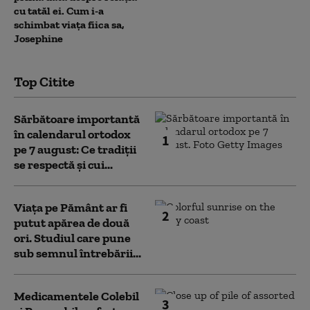
cu tatăl ei. Cum i-a
schimbat viața fiica sa,
Josephine
Top Citite
Sărbătoare importantă
în calendarul ortodox
1
pe 7 august: Ce tradiții
se respectă și cui...
Viața pe Pământ ar fi
2
putut apărea de două
ori. Studiul care pune
sub semnul întrebării...
Medicamentele Colebil
3