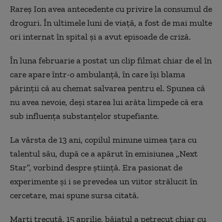
Rareș Ion avea antecedente cu privire la consumul de
droguri. În ultimele luni de viață, a fost de mai multe
ori internat în spital și a avut episoade de criză.
În luna februarie a postat un clip filmat chiar de el în
care apare într-o ambulanţă, în care îşi blama
părinţii că au chemat salvarea pentru el. Spunea că
nu avea nevoie, deşi starea lui arăta limpede că era
sub influenţa substanţelor stupefiante.
La vârsta de 13 ani, copilul minune uimea țara cu
talentul său, după ce a apărut în emisiunea „Next
Star”, vorbind despre știință. Era pasionat de
experimente și i se prevedea un viitor strălucit în
cercetare, mai spune sursa citată.
Marți trecută, 15 aprilie, băiatul a petrecut chiar cu