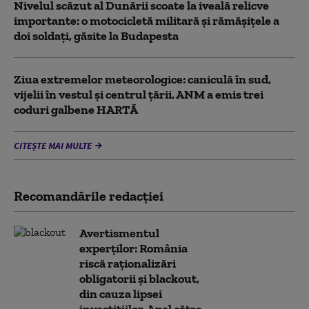
Nivelul scăzut al Dunării scoate la iveală relicve
importante: o motocicletă militară și rămășițele a
doi soldați, găsite la Budapesta
Ziua extremelor meteorologice: caniculă în sud,
vijelii în vestul și centrul țării. ANM a emis trei
coduri galbene HARTĂ
CITEȘTE MAI MULTE
Recomandările redacţiei
Avertismentul
experților: România
riscă raționalizări
obligatorii și blackout,
din cauza lipsei
investițiilor. Apel către