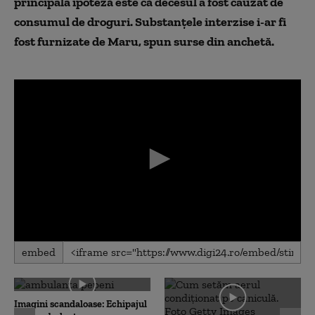
principala ipoteză este că decesul a fost cauzat de
consumul de droguri. Substanțele interzise i-ar fi
fost furnizate de Maru, spun surse din anchetă.
0
embed
seconds
of
0
seconds
Imagini scandaloase: Echipajul