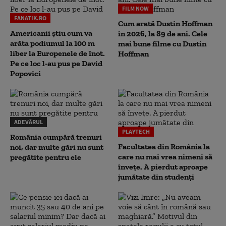
FILM NOW
FANATIK.RO
Cum arată Dustin Hoffman
Americanii știu cum va
în 2026, la 89 de ani. Cele
arăta podiumul la 100 m
mai bune filme cu Dustin
liber la Europenele de înot.
Hoffman
Pe ce loc l-au pus pe David
Popovici
ADEVĂRUL
PLAYTECH
România cumpără trenuri
Facultatea din România la
noi, dar multe gări nu sunt
care nu mai vrea nimeni să
pregătite pentru ele
înveţe. A pierdut aproape
jumătate din studenţi