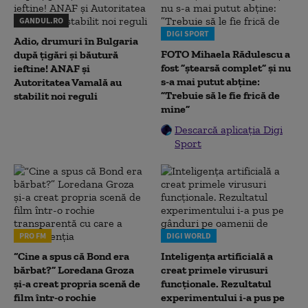
GANDUL.RO
DIGI SPORT
Adio, drumuri în Bulgaria
FOTO Mihaela Rădulescu a
după țigări și băutură
fost ”ștearsă complet” și nu
ieftine! ANAF și
s-a mai putut abține:
Autoritatea Vamală au
”Trebuie să le fie frică de
stabilit noi reguli
mine”
Descarcă aplicația Digi
Sport
PRO FM
DIGI WORLD
“Cine a spus că Bond era
Inteligența artificială a
bărbat?” Loredana Groza
creat primele virusuri
și-a creat propria scenă de
funcționale. Rezultatul
film într-o rochie
experimentului i-a pus pe