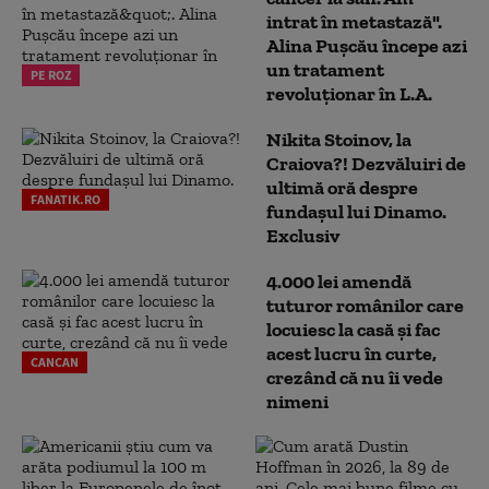
intrat în metastază".
Alina Pușcău începe azi
un tratament
PE ROZ
revoluționar în L.A.
Nikita Stoinov, la
Craiova?! Dezvăluiri de
ultimă oră despre
FANATIK.RO
fundașul lui Dinamo.
Exclusiv
4.000 lei amendă
tuturor românilor care
locuiesc la casă și fac
acest lucru în curte,
CANCAN
crezând că nu îi vede
nimeni