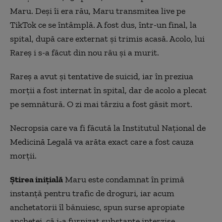
Maru. Deşi îi era rău, Maru transmitea live pe
TikTok ce se întâmplă. A fost dus, într-un final, la
spital, după care externat şi trimis acasă. Acolo, lui
Rareş i s-a făcut din nou rău şi a murit.
Rareș a avut și tentative de suicid, iar în preziua
morții a fost internat în spital, dar de acolo a plecat
pe semnătură. O zi mai târziu a fost găsit mort.
Necropsia care va fi făcută la Institutul Naţional de
Medicină Legală va arăta exact care a fost cauza
morţii.
Știrea inițială
Maru este condamnat în primă
instanță pentru trafic de droguri, iar acum
anchetatorii îl bănuiesc, spun surse apropiate
anchetei, că i-a furnizat substanțe interzise