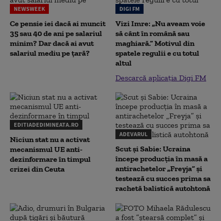
NEWSWEEK
DIGI FM
Ce pensie iei dacă ai muncit
Vizi Imre: „Nu aveam voie
35 sau 40 de ani pe salariul
să cânt în română sau
minim? Dar dacă ai avut
maghiară.” Motivul din
salariul mediu pe țară?
spatele regulii e cu totul
altul
Descarcă aplicația Digi FM
EDITIADEDIMINEATA.RO
ADEVARUL
Niciun stat nu a activat
Scut și Sabie: Ucraina
mecanismul UE anti-
începe producția în masă a
dezinformare în timpul
antirachetelor „Freyja” și
crizei din Ceuta
testează cu succes prima sa
rachetă balistică autohtonă