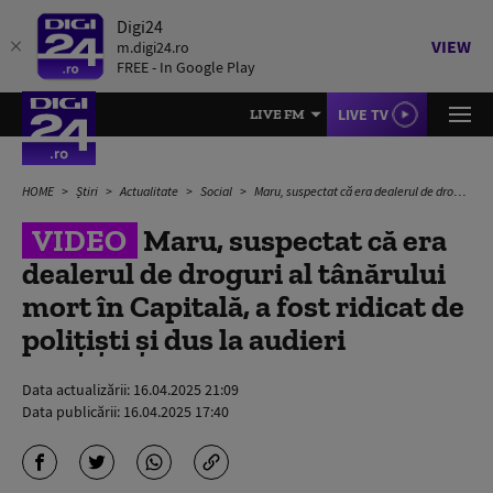
Digi24
VIEW
m.digi24.ro
FREE - In Google Play
LIVE TV
LIVE FM
HOME
Știri
Actualitate
Social
Maru, suspectat că era dealerul de droguri al tânărului mort în Capitală, a fost ridicat de polițiști și dus la audieri
VIDEO
Maru, suspectat că era
dealerul de droguri al tânărului
mort în Capitală, a fost ridicat de
polițiști și dus la audieri
Data actualizării:
16.04.2025 21:09
Data publicării:
16.04.2025 17:40