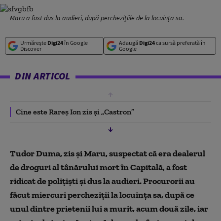
Maru a fost dus la audieri, după perchezițiile de la locuința sa.
Urmărește
Digi24
în Google
Adaugă
Digi24
ca sursă preferată în
Discover
Google
DIN ARTICOL
Cine este Rareș Ion zis și „Castron”
Tudor Duma, zis și Maru, suspectat că era dealerul
de droguri al tânărului mort în Capitală, a fost
ridicat de polițiști și dus la audieri. Procurorii au
făcut miercuri percheziții la locuința sa, după ce
unul dintre prietenii lui a murit, acum două zile, iar