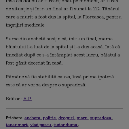
însă cei doi nu ar fi reacționat pe moment, ar fi râs
de situație și într-un final ar fi sunat la 112. Tânărul
care a murit a fost dus la spital, la Floreasca, pentru
îngrijiri medicale.
Surse din anchetă susțin că, într-un final, mama
băiatului l-a luat de la spital și l-a dus acasă. Iată că
imediat după ce s-a întâmplat acest lucru, băiatul a
fost găsit decedat în casă.
Rămâne să fie stabilită cauza, însă prima ipoteză
este că ar vorba despre o supradoză.
Editor :
A.P.
Etichete:
ancheta
politie
droguri
maru
supradoza
tanar mort
vlad pascu
tudor duma