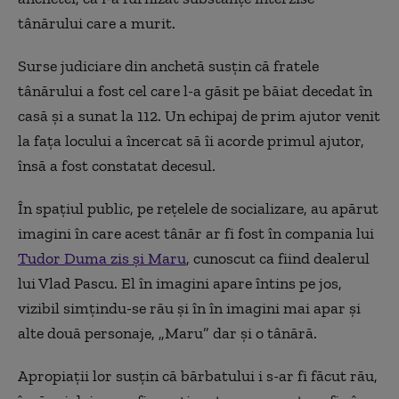
tânărului care a murit.
Surse judiciare din anchetă susțin că fratele
tânărului a fost cel care l-a găsit pe băiat decedat în
casă și a sunat la 112. Un echipaj de prim ajutor venit
la fața locului a încercat să îi acorde primul ajutor,
însă a fost constatat decesul.
În spațiul public, pe rețelele de socializare, au apărut
imagini în care acest tânăr ar fi fost în compania lui
Tudor Duma zis și Maru
, cunoscut ca fiind dealerul
lui Vlad Pascu. El în imagini apare întins pe jos,
vizibil simțindu-se rău și în în imagini mai apar și
alte două personaje, „Maru” dar și o tânără.
Apropiații lor susțin că bărbatului i s-ar fi făcut rău,