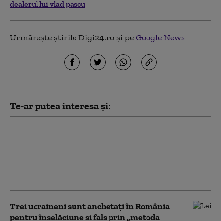
dealerul lui vlad pascu
Urmărește știrile Digi24.ro și pe
Google News
Te-ar putea interesa și:
Imagini scandaloase: Echipajul
unei ambulanțe care
transporta o fetiță de un an a
oprit să cumpere pepeni și
legume. DSU anchetează
Trei ucraineni sunt anchetaţi în România
pentru înşelăciune și fals prin „metoda