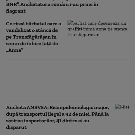
BNR”. Anchetatorii români i-au prins în
flagrant
Ce riscă bărbatul care a
vandalizat o stâncă de
pe Transfăgărășan în
semn de iubire față de
„Anna”
O pensionară a fost păcălită să
scoată 50.000 de lei din cont.
Cel care i-a luat banii se dădea
drept „curier” al unei bănci
Anchetă ANSVSA: Risc epidemiologic major,
după transportul ilegal a 92 de miei. Până la
sosirea inspectorilor, 41 dintre ei au
dispărut