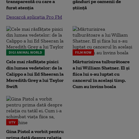
transparentă cu care a
gânduri pe oamenii de
furat atenția
știință
Descarcă aplicația Pro FM
DIGI ANIMAL WORLD
FILM NOW
Cele mai răsfățate pisici
Mărturisirea tulburătoare
din lumea vedetelor: de la
a lui William Shatner. El și
Calippo a lui Ed Sheeran la
fiica lui s-au luptat cu
Meredith Grey a lui Taylor
cancerul în același timp.
Swift
Cum au învins boala
UTV
Gina Pistol a vorbit pentru
prima dată despre relația