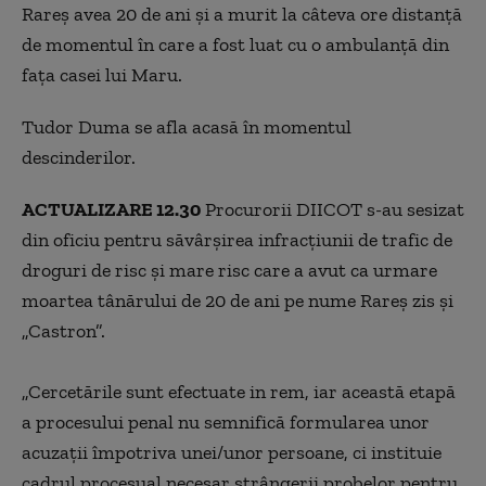
Rareș avea 20 de ani și a murit la câteva ore distanță
de momentul în care a fost luat cu o ambulanță din
fața casei lui Maru.
Tudor Duma se afla acasă în momentul
descinderilor.
ACTUALIZARE 12.30
Procurorii DIICOT s-au sesizat
din oficiu pentru săvârșirea infracțiunii de trafic de
droguri de risc și mare risc care a avut ca urmare
moartea tânărului de 20 de ani pe nume Rareș zis și
„Castron”.
„Cercetările sunt efectuate in rem, iar această etapă
a procesului penal nu semnifică formularea unor
acuzații împotriva unei/unor persoane, ci instituie
cadrul procesual necesar strângerii probelor pentru