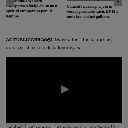
unei ambulanțe care
transporta o fetiță de un an a
Caniculă în sud și vijelii în
oprit să cumpere pepeni și
vestul și centrul țării. ANM a
legume
emis trei coduri galbene
ACTUALIZARE 20:51
Maru a fost dus la audieri,
după perchezițiile de la locuința sa.
0
embed