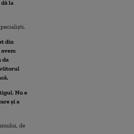
 dă la
pecialişti.
at din
i avem
m da
viitorul
ncă.
ştigul. Nu e
are şi a
umului, de