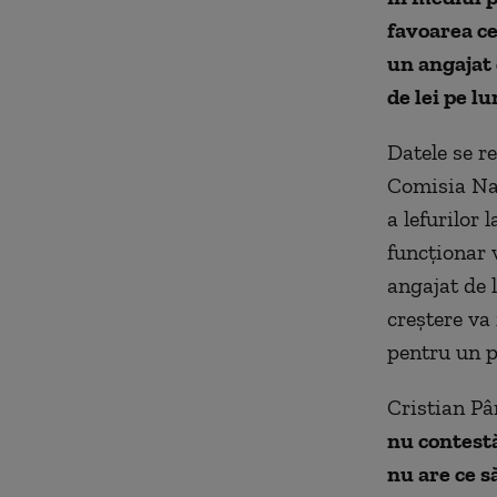
favoarea ce
un angajat 
de lei pe l
Datele se re
Comisia Naţ
a lefurilor 
funcţionar 
angajat de l
creştere va 
pentru un po
Cristian Pâ
nu contestă
nu are ce s