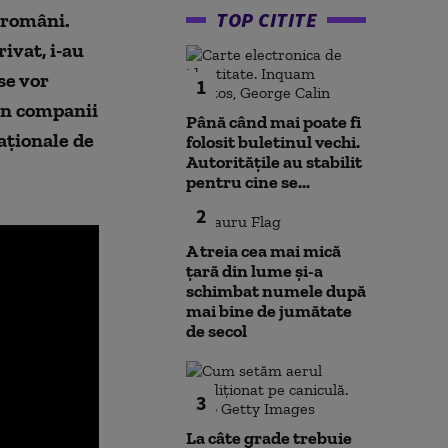
TOP CITITE
 români.
ivat, i-au
se vor
1
din companii
Până când mai poate fi
aţionale de
folosit buletinul vechi.
Autoritățile au stabilit
pentru cine se...
2
A treia cea mai mică
țară din lume și-a
schimbat numele după
mai bine de jumătate
de secol
3
La câte grade trebuie