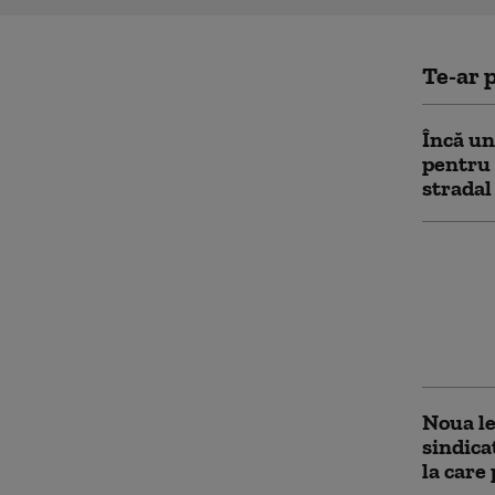
Te-ar p
Încă u
pentru 
stradal
„Dacă n
salva”:
migranț
țara lo
poveste
Noua le
sindica
la care