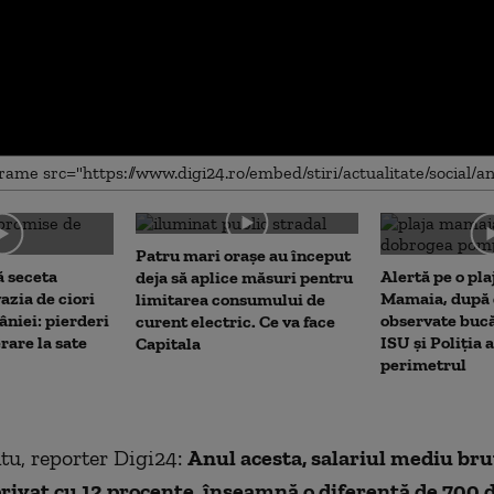
me
Patru mari orașe au început
 seceta
Alertă pe o pla
deja să aplice măsuri pentru
azia de ciori
Mamaia, după c
limitarea consumului de
niei: pierderi
observate bucă
curent electric. Ce va face
rare la sate
ISU și Poliția 
Capitala
perimetrul
u, reporter Digi24:
Anul acesta, salariul mediu bru
rivat cu 12 procente, înseamnă o diferenţă de 700 de