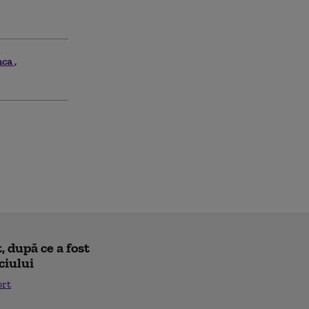
nca
 după ce a fost
ciului
ort