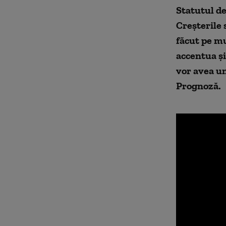
Statutul de
Creşterile 
făcut pe mu
accentua şi
vor avea un
Prognoză.