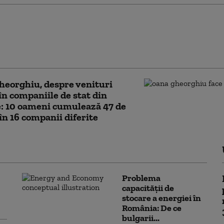
ile cu venituri de milioane de
care au un singur angajat. Cum
ează afacerile solo mii de clienți
ași timp
eorghiu, despre venituri
în companiile de stat din
: 10 oameni cumulează 47 de
 în 16 companii diferite
Problema
capacității de
stocare a energiei în
România: De ce
bulgarii...