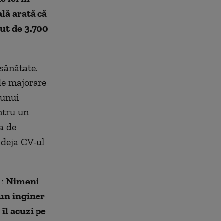
ală arată că
ut de 3.700
 sănătate.
de majorare
 unui
ntru un
ta de
 deja CV-ul
i:
Nimeni
 un inginer
 îl acuzi pe