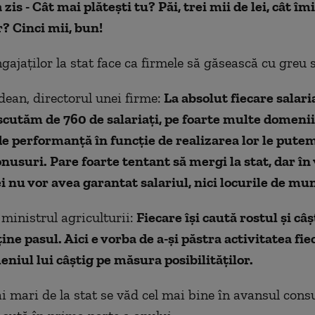
zis - Cât mai plătești tu? Păi, trei mii de lei, cât îmi
? Cinci mii, bun!
ajaţilor la stat face ca firmele să găsească cu greu s
ean, directorul unei firme:
La absolut fiecare salari
iscutăm de 760 de salariaţi, pe foarte multe domeni
de performanţă în funcţie de realizarea lor le pute
usuri. Pare foarte tentant să mergi la stat, dar în 
i nu vor avea garantat salariul, nici locurile de mu
 ministrul agriculturii:
Fiecare îşi caută rostul şi câ
ine pasul. Aici e vorba de a-şi păstra activitatea fiec
eniul lui câştig pe măsura posibilităţilor.
ai mari de la stat se văd cel mai bine în avansul cons