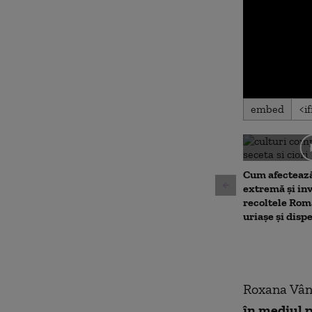
0
embed
seconds
of
0
seconds
Volu
90%
Cum afectează
extremă și inv
recoltele Româ
uriașe și dispe
Roxana Vânt
în mediul p