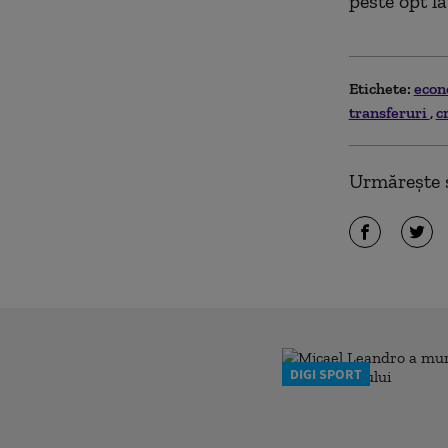
peste opt la
Etichete:
eco
transferuri
c
Urmărește ș
DIGI SPORT