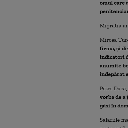
omul care a 
penitenciar
Migraţia ang
Mircea Turd
firmă, şi d
indicatori 
anumite bon
îndepărat e
Petre Daea,
vorba de a ţ
găsi în dom
Salariile m