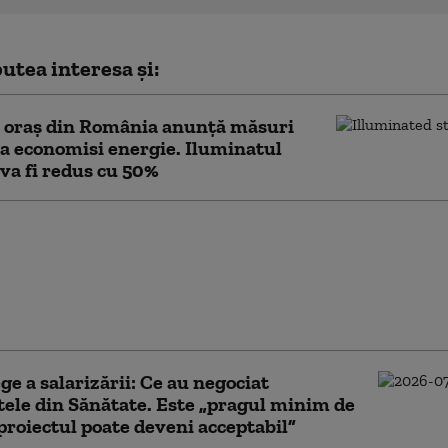
utea interesa și:
n oraș din România anunță măsuri
a economisi energie. Iluminatul
 va fi redus cu 50%
u plec, nimic nu mă va
 Cum se explică exodul
ilor din Maroc, deși
r este văzută ca „o
 de succes”
ge a salarizării: Ce au negociat
tele din Sănătate. Este „pragul minim de
 proiectul poate deveni acceptabil”