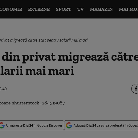
CONOMIE
EXTERNE
SPORT
TV
MAGAZIN
MAI MU
 privat migrează către stat pentru salarii mai mari
 din privat migrează către
larii mai mari
8:49
Urmărește
Digi24
în Google Discover
Adaugă
Digi24
ca sursă preferată în Googl