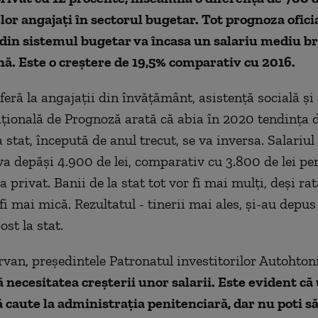
lor angajaţi în sectorul bugetar. Tot prognoza ofici
din sistemul bugetar va încasa un salariu mediu br
ună. Este o creştere de 19,5% comparativ cu 2016.
feră la angajaţii din învăţământ, asistenţă socială şi
ională de Prognoză arată că abia în 2020 tendinţa 
la stat, începută de anul trecut, se va inversa. Salariul
va depăşi 4.900 de lei, comparativ cu 3.800 de lei pe
a privat. Banii de la stat tot vor fi mai mulţi, deşi ra
fi mai mică. Rezultatul - tinerii mai ales, şi-au depus
st la stat.
rvan, președintele Patronatul investitorilor Autohton
 necesitatea creşterii unor salarii. Este evident că
ă caute la administrația penitenciară, dar nu poti să