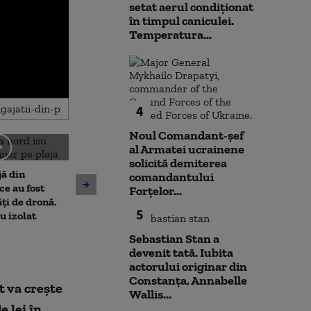
setat aerul condiționat
în timpul caniculei.
Temperatura...
4
Noul Comandant-șef
al Armatei ucrainene
Amenzi pentru cei care
solicită demiterea
jă din
deranjează călătorii în
comandantului
Un asistent me
e au fost
mijloacele de transport ale
Forțelor...
pune la pământ
ți de dronă.
STB. Pentru ce se vor da
5
violent. Ce nu a
au izolat
sancțiuni
bărbatul agres
Sebastian Stan a
l-a atacat
devenit tată. Iubita
actorului originar din
Constanța, Annabelle
t va creşte
Wallis...
 lei în