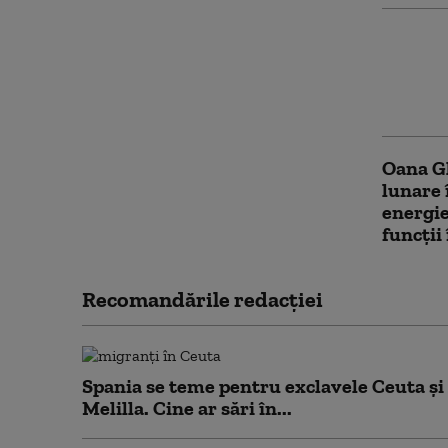
Compani
dolari 
gestion
în acel
Oana Gh
lunare 
energie
funcţii
Recomandările redacţiei
Spania se teme pentru exclavele Ceuta și
Melilla. Cine ar sări în...