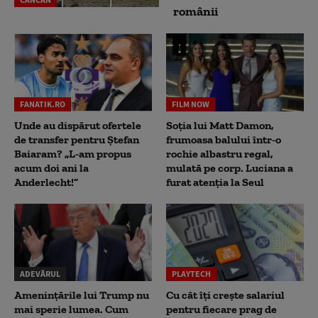
românii
FANATIK.RO
FILM NOW
Unde au dispărut ofertele
Soția lui Matt Damon,
de transfer pentru Ștefan
frumoasa balului într-o
Baiaram? „L-am propus
rochie albastru regal,
acum doi ani la
mulată pe corp. Luciana a
Anderlecht!”
furat atenția la Seul
ADEVĂRUL
PLAYTECH
Amenințările lui Trump nu
Cu cât îți crește salariul
mai sperie lumea. Cum
pentru fiecare prag de