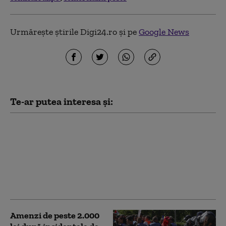
Urmărește știrile Digi24.ro și pe
Google News
Te-ar putea interesa și:
Garda de Mediu: 58 de
verificări, amenzi de
1,76 milioane de lei şi o
sesizare penală în doar
48 de ore de control pe
litoral
Amenzi de peste 2.000