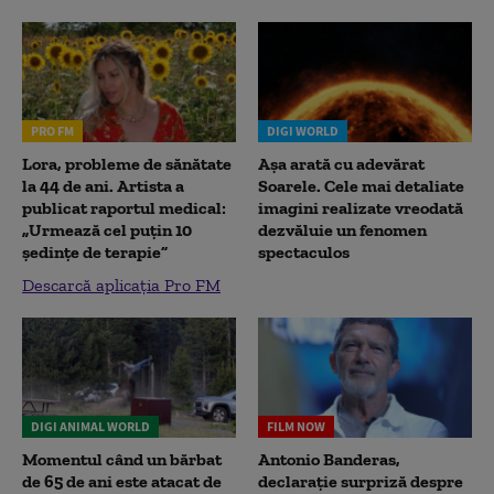
PRO FM
DIGI WORLD
Lora, probleme de sănătate
Așa arată cu adevărat
la 44 de ani. Artista a
Soarele. Cele mai detaliate
publicat raportul medical:
imagini realizate vreodată
„Urmează cel puțin 10
dezvăluie un fenomen
ședințe de terapie”
spectaculos
Descarcă aplicația Pro FM
DIGI ANIMAL WORLD
FILM NOW
Momentul când un bărbat
Antonio Banderas,
de 65 de ani este atacat de
declarație surpriză despre