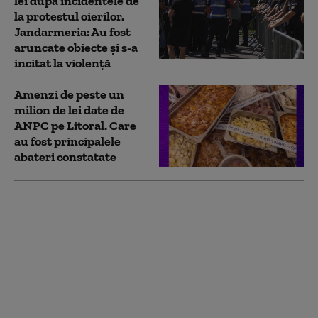
lei după incidentele de
la protestul oierilor.
Jandarmeria: Au fost
aruncate obiecte și s-a
incitat la violență
Amenzi de peste un
milion de lei date de
ANPC pe Litoral. Care
au fost principalele
abateri constatate
ANPC a controlat peste
1.400 de companii și a
dat amenzi de 4
milioane de lei
săptămâna aceasta.
Principalele nereguli
descoperite