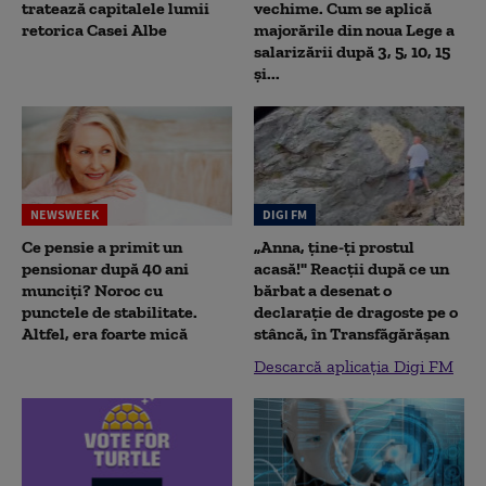
tratează capitalele lumii
vechime. Cum se aplică
retorica Casei Albe
majorările din noua Lege a
salarizării după 3, 5, 10, 15
și...
NEWSWEEK
DIGI FM
Ce pensie a primit un
„Anna, ţine-ţi prostul
pensionar după 40 ani
acasă!" Reacţii după ce un
munciți? Noroc cu
bărbat a desenat o
punctele de stabilitate.
declaraţie de dragoste pe o
Altfel, era foarte mică
stâncă, în Transfăgărăşan
Descarcă aplicația Digi FM