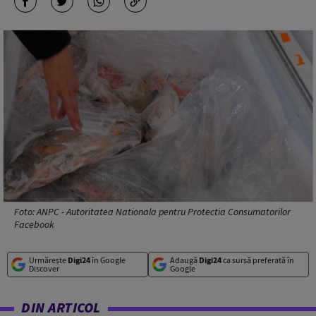
Foto: ANPC - Autoritatea Nationala pentru Protectia Consumatorilor
Facebook
Urmărește
Digi24
în Google
Adaugă
Digi24
ca sursă preferată în
Discover
Google
DIN ARTICOL