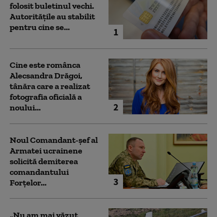
folosit buletinul vechi.
Autoritățile au stabilit
pentru cine se...
1
Cine este românca
Alecsandra Drăgoi,
tânăra care a realizat
fotografia oficială a
2
noului...
Noul Comandant-șef al
Armatei ucrainene
solicită demiterea
comandantului
3
Forțelor...
„Nu am mai văzut