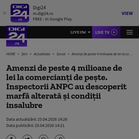
Digi24
VIEW
m.digi24.ro
FREE - In Google Play
LIVE TV
LIVE FM
HOME
Știri
Actualitate
Social
Amenzi de peste 4 milioane de lei la comercianți de pește. Inspectorii ANPC au descoperit marfă alterată și condiții insalubre
Amenzi de peste 4 milioane de
lei la comercianți de pește.
Inspectorii ANPC au descoperit
marfă alterată și condiții
insalubre
Data actualizării:
25.04.2026 14:26
Data publicării:
25.04.2026 14:21