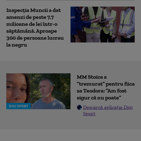
Inspecția Muncii a dat
amenzi de peste 7,7
milioane de lei într-o
săptămână. Aproape
300 de persoane lucrau
la negru
MM Stoica a
”tremurat” pentru fiica
sa Teodora: ”Am fost
sigur că nu poate”
DIGI SPORT
Descarcă aplicația Digi
Sport