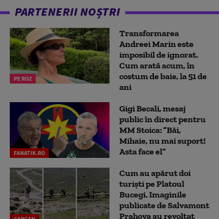
PARTENERII NOȘTRI
Transformarea
Andreei Marin este
imposibil de ignorat.
Cum arată acum, în
costum de baie, la 51 de
PE ROZ
ani
Gigi Becali, mesaj
public în direct pentru
MM Stoica: ”Băi,
Mihaie, nu mai suport!
Asta face el”
FANATIK.RO
Cum au apărut doi
turiști pe Platoul
Bucegi. Imaginile
publicate de Salvamont
Prahova au revoltat
CANCAN