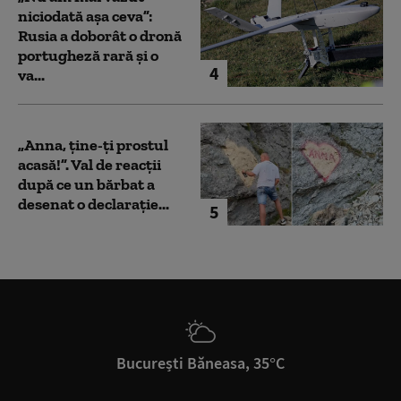
niciodată așa ceva”:
Rusia a doborât o dronă
portugheză rară și o
4
va...
„Anna, ţine-ţi prostul
acasă!”. Val de reacții
după ce un bărbat a
desenat o declarație...
5
București Băneasa, 35°C