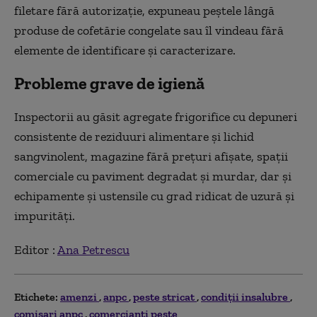
filetare fără autorizaţie, expuneau peştele lângă
produse de cofetărie congelate sau îl vindeau fără
elemente de identificare şi caracterizare.
Probleme grave de igienă
Inspectorii au găsit agregate frigorifice cu depuneri
consistente de reziduuri alimentare şi lichid
sangvinolent, magazine fără preţuri afişate, spaţii
comerciale cu paviment degradat şi murdar, dar şi
echipamente şi ustensile cu grad ridicat de uzură şi
impurităţi.
Editor :
Ana Petrescu
Etichete:
amenzi
anpc
peste stricat
condiţii insalubre
comisari anpc
comercianti peste