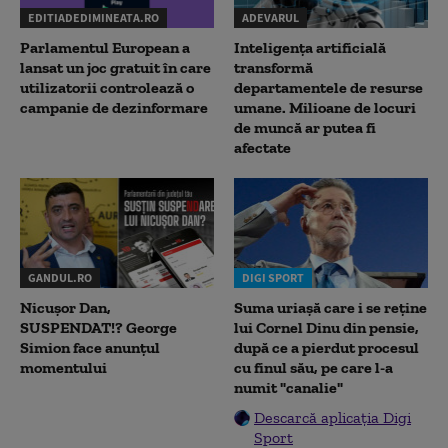
EDITIADEDIMINEATA.RO
ADEVARUL
Parlamentul European a
Inteligența artificială
lansat un joc gratuit în care
transformă
utilizatorii controlează o
departamentele de resurse
campanie de dezinformare
umane. Milioane de locuri
de muncă ar putea fi
afectate
GANDUL.RO
DIGI SPORT
Nicușor Dan,
Suma uriașă care i se reține
SUSPENDAT!? George
lui Cornel Dinu din pensie,
Simion face anunțul
după ce a pierdut procesul
momentului
cu finul său, pe care l-a
numit "canalie"
Descarcă aplicația Digi
Sport