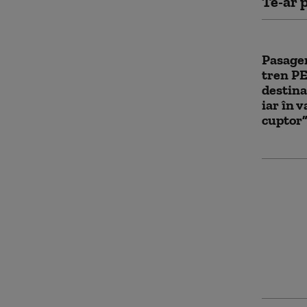
Te-ar p
Pasager
tren PE
destina
iar în v
cuptor
Garda d
verific
milioane
penală 
control 