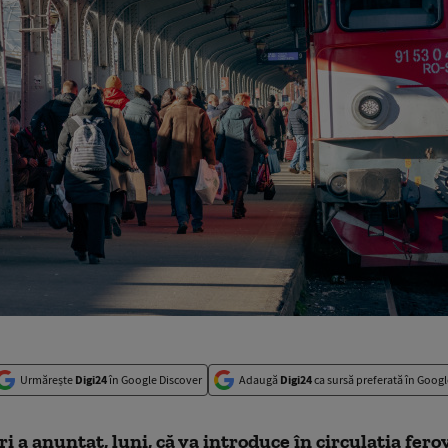
Urmărește
Digi24
în Google Discover
Adaugă
Digi24
ca sursă preferată în Googl
i a anunţat, luni, că va introduce în circulația fero