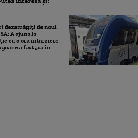
utea interesa și:
i dezamăgiți de noul
SA: A ajuns la
ție cu o oră întârziere,
agoane a fost „ca în
”
e Mediu: 58 de
ări, amenzi de 1,76
 de lei şi o sesizare
în doar 48 de ore de
pe litoral