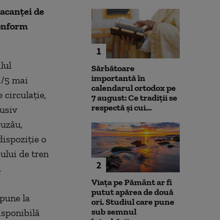
vacanţei de
conform
1
lul
Sărbătoare
importantă în
4/5 mai
calendarul ortodox pe
 circulaţie,
7 august: Ce tradiții se
respectă și cui...
lusiv
Buzău,
dispoziţie o
ului de tren
2
.
Viața pe Pământ ar fi
putut apărea de două
 pune la
ori. Studiul care pune
sub semnul
isponibilă