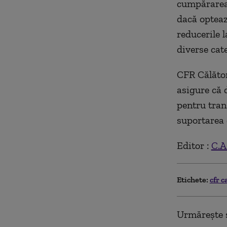
cumpărarea 
dacă opteaz
reducerile 
diverse cate
CFR Călător
asigure că 
pentru tran
suportarea 
Editor :
C.A
Etichete:
cfr c
Urmărește ș