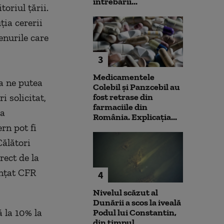
întrebării...
toriul ţării.
ţia cererii
enurile care
3
Medicamentele
 a ne putea
Colebil și Panzcebil au
 solicitat,
fost retrase din
farmaciile din
 a
România. Explicația...
ern pot fi
Călători
rect de la
unțat CFR
4
Nivelul scăzut al
Dunării a scos la iveală
ă la 10% la
Podul lui Constantin,
din timpul