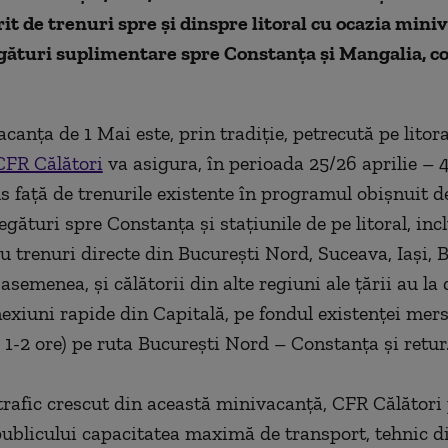
t de trenuri spre şi dinspre litoral cu ocazia mini
egături suplimentare spre Constanţa și Mangalia, 
anţa de 1 Mai este, prin tradiţie, petrecută pe litora
CFR Călători
va asigura, în perioada 25/26 aprilie – 
s faţă de trenurile existente în programul obişnuit de
gături spre Constanţa şi staţiunile de pe litoral, inc
u trenuri directe din Bucureşti Nord, Suceava, Iaşi, 
semenea, şi călătorii din alte regiuni ale ţării au la 
nexiuni rapide din Capitală, pe fondul existenţei mers
a 1-2 ore) pe ruta Bucureşti Nord – Constanţa şi retur
u trafic crescut din această minivacanţă, CFR Călători
publicului capacitatea maximă de transport, tehnic d