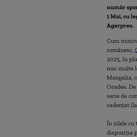
număr spori
1 Mai, cu l
Agerpres.
Cum minivac
românesc,
2025, în plu
mai multe le
Mangalia, c
Oradea. De a
serie de co
cadenţat (l
În zilele c
dispoziţia 