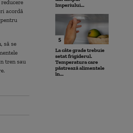
% reducere
Imperiului...
ri acordă
 pentru
5
, să se
La câte grade trebuie
mentele
setat frigiderul.
în tren sau
Temperatura care
păstrează alimentele
e.
în...