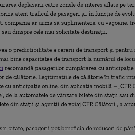
rarea deplasării către zonele de interes aflate pe teri
riza atent traficul de pasageri şi, în funcţie de evolu
t, compania ar urma să suplimenteze, cu vagoane, tr
 sau dinspre cele mai solicitate destinaţii.
ea o predictibilitate a cererii de transport şi pentru
mai bine capacitatea de transport la numărul de locuri
ri
recomandă pasagerilor cumpărarea cu anticipaţie
or de călătorie. Legitimaţiile de călătorie în trafic int
te cu anticipaţie online, din aplicaţia mobilă – „CFR 
e”, de la automatele de vânzare bilete din staţii sau di
lete din staţii şi agenţii de voiaj CFR Călători”, a an
sei citate, pasagerii pot beneficia de reduceri de pân