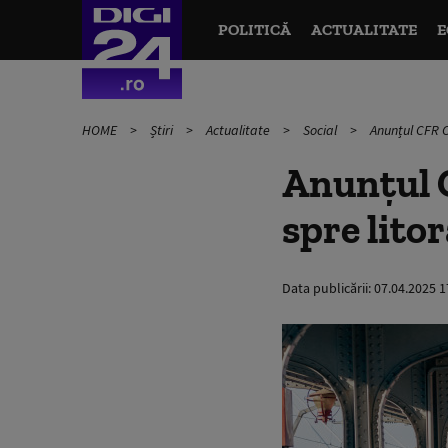
POLITICĂ
ACTUALITATE
E
HOME
Știri
Actualitate
Social
Anunțul CFR C
Anunțul C
spre lito
Data publicării:
07.04.2025 1