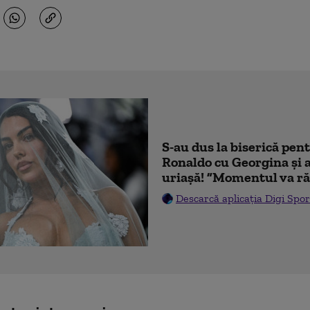
S-au dus la biserică pen
Ronaldo cu Georgina și 
uriașă! ”Momentul va ră
Descarcă aplicația Digi Spor