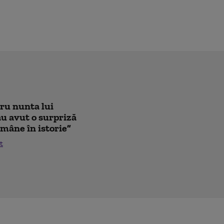
tru nunta lui
au avut o surpriză
mâne în istorie”
t