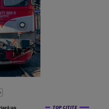
e
TOP CITITE
viară un