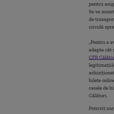
pentru asigu
Se va monito
de transpor
circulă spre
„Pentru a av
adapta cât 
CFR Călăto
legitimaţiil
achiziţiona
bilete onlin
casele de bi
Călători.
Potrivit sur