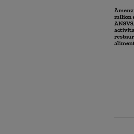
Amenzi
milion d
ANSVSA
activit
restau
alimen
Circula
Autostr
drumul 
unui ac