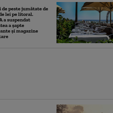
 de peste jumătate de
e lei pe litoral.
 a suspendat
atea a șapte
rante și magazine
tare
ție îngreunată pe
ada Soarelui, pe
către Litoral, în urma
cident