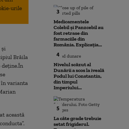
okie-urile
3
Medicamentele
Colebil și Panzcebil au
fost retrase din
farmaciile din
România. Explicația...
 și
4
ipiul Brăila
Nivelul scăzut al
 deține.În
Dunării a scos la iveală
 se
Podul lui Constantin,
din timpul
 în varianta
Imperiului...
 Marian
5
at această
La câte grade trebuie
 conducta”.
setat frigiderul.