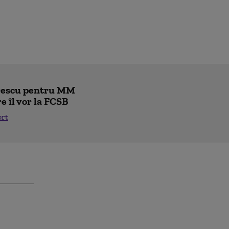
trescu pentru MM
re îl vor la FCSB
ort