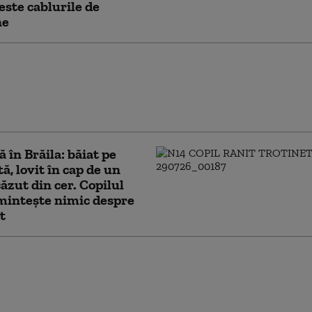
este cablurile de
ne
uspecți din dosarul de
iuni cu violență săvârșite
upare din Brăila au fost
i preventiv
 în Brăila: băiat pe
ă, lovit în cap de un
căzut din cer. Copilul
mintește nimic despre
t
e de dronă din ultimele zile i-au
jar pe oamenii din sud-estul
i: „Ne este teamă. Oricând ne
aștepta”