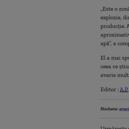
„Este o zon
explozie, d
producție. 
aproximativ
apă”, a com
El a mai sp
ceea ce ști
avarie mult
Editor :
A.P.
Etichete:
avar
Urmărește ș