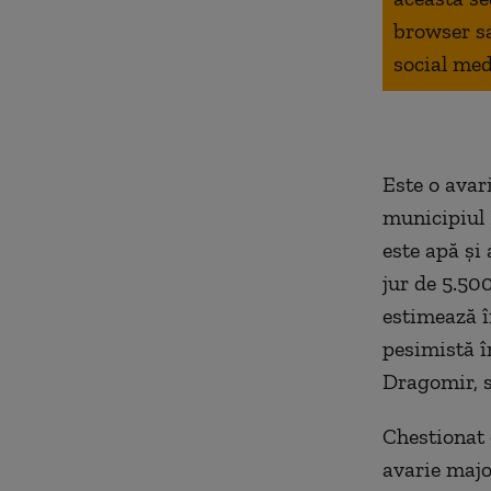
browser s
social med
Este o avar
municipiul 
este apă și
jur de 5.500
estimează î
pesimistă în
Dragomir, 
Chestionat 
avarie majo