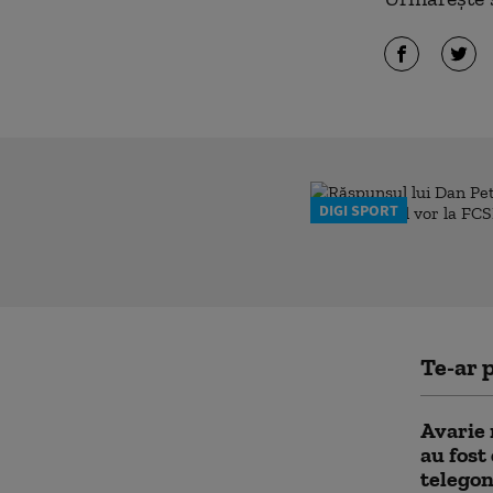
DIGI SPORT
Te-ar p
Avarie 
au fost
telegon