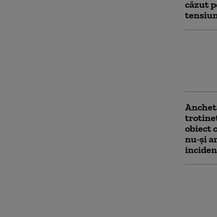
căzut p
tensiu
Cinci s
infracț
de o gr
arestaț
Anchetă
trotinet
obiect 
nu-și a
inciden
Alertel
pus pe 
Românie
putem 