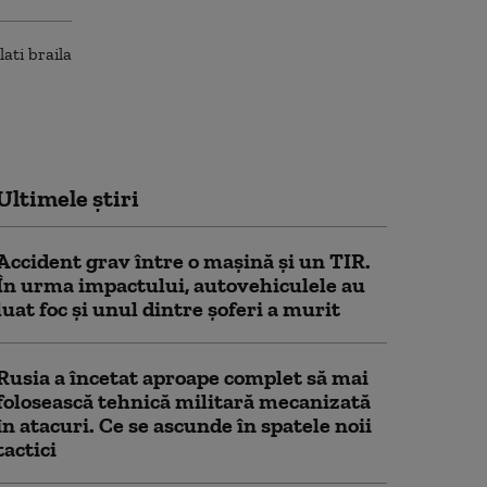
Ultimele știri
Accident grav între o mașină și un TIR.
În urma impactului, autovehiculele au
luat foc și unul dintre șoferi a murit
Rusia a încetat aproape complet să mai
folosească tehnică militară mecanizată
în atacuri. Ce se ascunde în spatele noii
tactici