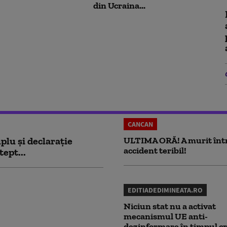
din Ucraina...
CANCAN
plu și declarație
ULTIMA ORĂ! A murit înt
accident teribil!
tept...
EDITIADEDIMINEATA.RO
Niciun stat nu a activat
mecanismul UE anti-
dezinformare în timpul cr