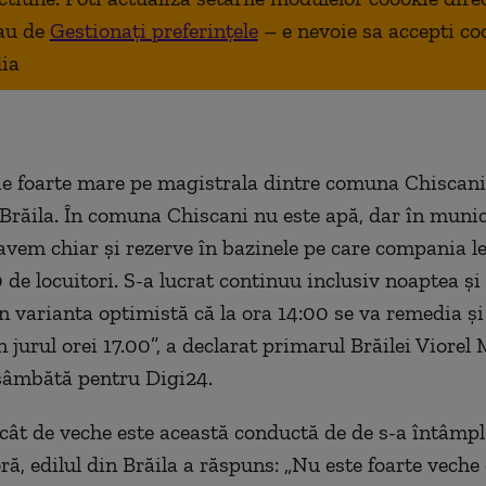
au de
Gestionați preferințele
– e nevoie sa accepti co
ia
ie foarte mare pe magistrala dintre comuna Chiscani
Brăila. În comuna Chiscani nu este apă, dar în munic
 avem chiar și rezerve în bazinele pe care compania le
 de locuitori. S-a lucrat continuu inclusiv noaptea și
n varianta optimistă că la ora 14:00 se va remedia și
 jurul orei 17.00”, a declarat primarul Brăilei Viorel
sâmbătă pentru Digi24.
cât de veche este această conductă de de s-a întâmpl
ră, edilul din Brăila a răspuns: „Nu este foarte veche