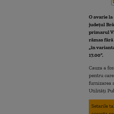
O avarie la
județul Bră
primarul V
rămas fără 
„în variant
17.00”.
Cauza a fos
pentru care
furnizarea 
Utilități P
Setarile t
aceasta se