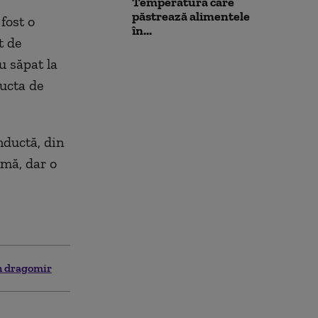
Temperatura care
păstrează alimentele
fost o
în...
t de
u săpat la
ucta de
nductă, din
rmă, dar o
n dragomir