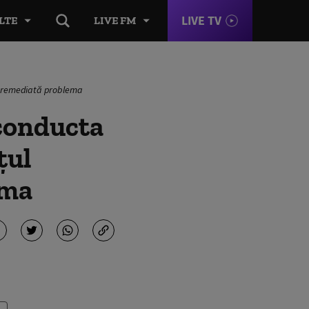
LIVE TV
LTE
LIVE FM
fi remediată problema
 conducta
țul
ema