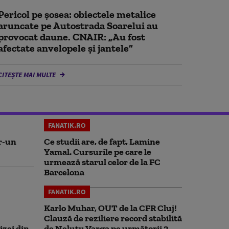
Pericol pe șosea: obiectele metalice
aruncate pe Autostrada Soarelui au
provocat daune. CNAIR: „Au fost
afectate anvelopele și jantele”
CITEȘTE MAI MULTE
FANATIK.RO
r-un
Ce studii are, de fapt, Lamine
Yamal. Cursurile pe care le
urmează starul celor de la FC
Barcelona
FANATIK.RO
Karlo Muhar, OUT de la CFR Cluj!
Clauză de reziliere record stabilită
izei din
de Neluțu Varga pe următorii 3