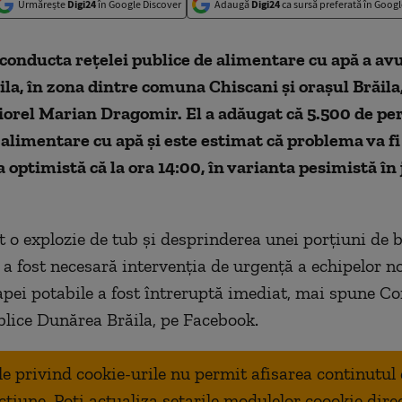
Urmărește
Digi24
în Google Discover
Adaugă
Digi24
ca sursă preferată în Googl
 conducta rețelei publice de alimentare cu apă a avu
ila, în zona dintre comuna Chiscani și orașul Brăila
iorel Marian Dragomir. El a adăugat că 5.500 de pe
alimentare cu apă și este estimat că problema va f
a optimistă că la ora 14:00, în varianta pesimistă în 
t o explozie de tub și desprinderea unei porțiuni de 
 a fost necesară intervenția de urgență a echipelor no
apei potabile a fost întreruptă imediat, mai spune 
ublice Dunărea Brăila, pe Facebook.
ale privind cookie-urile nu permit afisarea continutul
ctiune. Poti actualiza setarile modulelor coookie dire