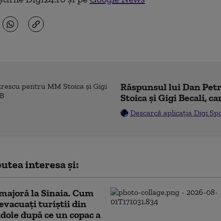
Răspunsul lui Dan Pe
Stoica și Gigi Becali, ca
Descarcă aplicația Digi Sp
utea interesa și:
majoră la Sinaia. Cum
 evacuați turiștii din
dole după ce un copac a