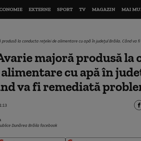
CONOMIE
EXTERNE
SPORT
TV
MAGAZIN
MAI MU
 produsă la conducta rețelei de alimentare cu apă în județul Brăila. Când va 
Avarie majoră produsă la
e alimentare cu apă în jude
ând va fi remediată probl
1:13
Publice Dunărea Brăila facebook