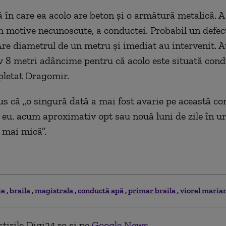
ă în care ea acolo are beton și o armătură metalică. A 
in motive necunoscute, a conductei. Probabil un defec
Are diametrul de un metru și imediat au intervenit. A
 8 metri adâncime pentru că acolo este situată cond
pletat Dragomir.
us că „o singură dată a mai fost avarie pe această co
u eu. acum aproximativ opt sau nouă luni de zile în u
 mai mică”.
ie
braila
magistrala
conductă apă
primar braila
viorel maria
tirile Digi24.ro și pe
Google News