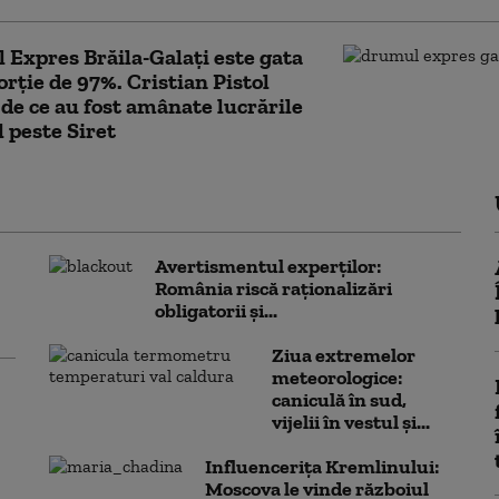
Expres Brăila-Galați este gata
orție de 97%. Cristian Pistol
 de ce au fost amânate lucrările
l peste Siret
Avertismentul experților:
România riscă raționalizări
obligatorii și...
Ziua extremelor
meteorologice:
caniculă în sud,
vijelii în vestul și...
Influencerița Kremlinului:
Moscova le vinde războiul