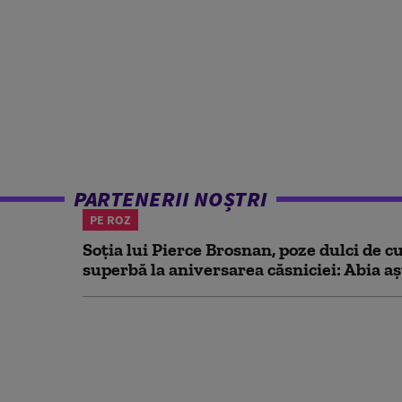
PARTENERII NOȘTRI
PE ROZ
Soția lui Pierce Brosnan, poze dulci de cu
superbă la aniversarea căsniciei: Abia aș