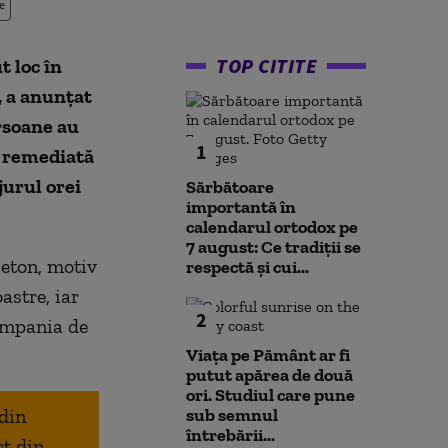
e
TOP CITITE
t loc în
, a anunțat
rsoane au
1
i remediată
jurul orei
Sărbătoare
importantă în
calendarul ortodox pe
7 august: Ce tradiții se
beton, motiv
respectă și cui...
astre, iar
2
Compania de
Viața pe Pământ ar fi
putut apărea de două
ori. Studiul care pune
 din
sub semnul
întrebării...
ct din