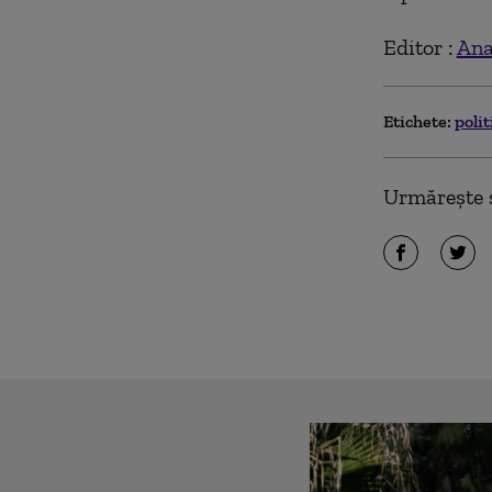
Editor :
Ana
Etichete:
polit
Urmărește ș