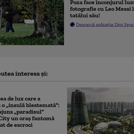
Poza face înconjurul lum
fotografie cu Leo Messi
tatălui său!
Descarcă aplicația Digi Spor
utea interesa și:
ea de lux care a
 o „insulă blestemată”:
juns „paradisul”
City un oraș fantomă
at de escroci