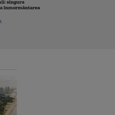
ii: singura
 la înmormântarea
t