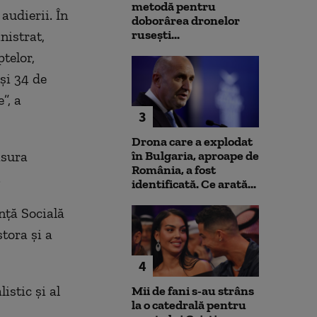
metodă pentru
audierii. În
doborârea dronelor
rusești...
nistrat,
telor,
 şi 34 de
”, a
3
Drona care a explodat
ăsura
în Bulgaria, aproape de
România, a fost
.
identificată. Ce arată...
nţă Socială
stora şi a
4
istic şi al
Mii de fani s-au strâns
la o catedrală pentru