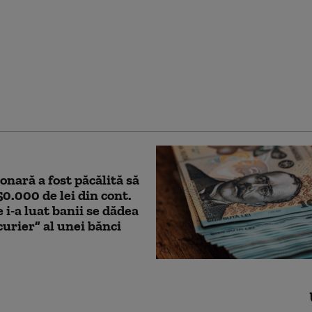
ă bărbatul care a
zat o stâncă de pe
ăgărășan în semn de
față de „Anna”
onară a fost păcălită să
50.000 de lei din cont.
e i-a luat banii se dădea
curier” al unei bănci