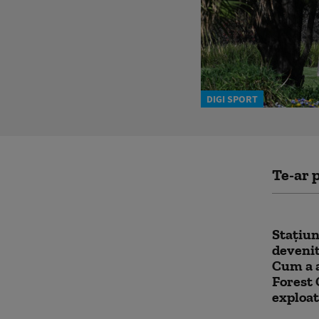
DIGI SPORT
Te-ar p
Stațiun
devenit
Cum a a
Forest 
exploat