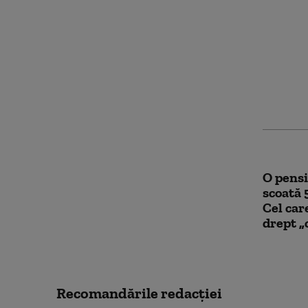
Ce risc
vandali
Transf
iubire 
O pensi
scoată 
Cel car
drept „
Recomandările redacţiei