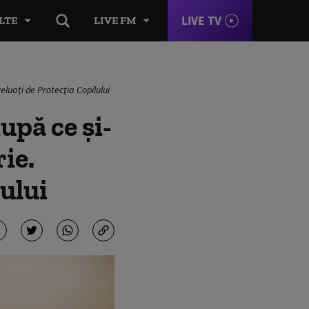
LIVE TV
LTE
LIVE FM
reluați de Protecția Copilului
upă ce și-
rie.
lului