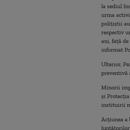
la sediul In
urma activi
poliţiştii a
respectiv un
ani, faţă de
informat Po
Ulterior, P
preventivă 
Minorii imp
şi Protecţia
instituirii 
Acţiunea a b
luptătorilor