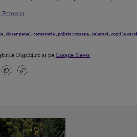
 Petrescu
ie
dosar penal
cersetorie
politia romana
calarasi
copii la cers
tirile Digi24.ro și pe
Google News