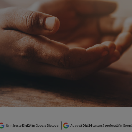
Urmărește
Digi24
în Google Discover
Adaugă
Digi24
ca sursă preferată în Googl