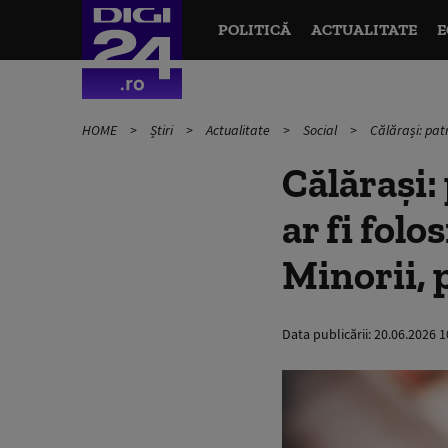
POLITICĂ
ACTUALITATE
E
HOME
Știri
Actualitate
Social
Călărași: patr
Călărași:
ar fi folo
Minorii, 
Data publicării:
20.06.2026 1