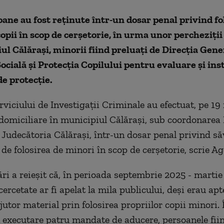
ane au fost reţinute într-un dosar penal privind fo
copii în scop de cerşetorie, în urma unor percheziţii
ul Călăraşi, minorii fiind preluaţi de Direcţia Gene
ocială şi Protecţia Copilului pentru evaluare şi ins
e protecţie.
erviciului de Investigaţii Criminale au efectuat, pe 19 
 domiciliare în municipiul Călăraşi, sub coordonarea
 Judecătoria Călăraşi, într-un dosar penal privind să
 de folosirea de minori în scop de cerşetorie, scrie Ag
ri a reieşit că, în perioada septembrie 2025 - martie a
ercetate ar fi apelat la mila publicului, deşi erau ap
jutor material prin folosirea propriilor copii minori.
n executare patru mandate de aducere, persoanele fi