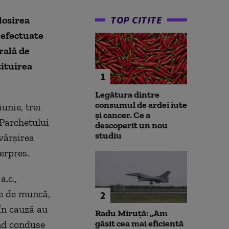
TOP CITITE
losirea
 efectuate
rală de
tituirea
1
Legătura dintre
consumul de ardei iute
iunie, trei
și cancer. Ce a
 Parchetului
descoperit un nou
studiu
vârşirea
erpres.
.c.,
te de muncă,
2
 În cauză au
Radu Miruță: „Am
găsit cea mai eficientă
ind conduse