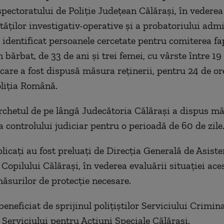
spectoratului de Poliţie Judeţean Călăraşi, în vederea 
tăţilor investigativ-operative şi a probatoriului admi
u identificat persoanele cercetate pentru comiterea fap
 bărbat, de 33 de ani şi trei femei, cu vârste între 19
 care a fost dispusă măsura reţinerii, pentru 24 de ore
liţia Română.
archetul de pe lângă Judecătoria Călăraşi a dispus m
a controlului judiciar pentru o perioadă de 60 de zile
licaţi au fost preluaţi de Direcţia Generală de Asiste
 Copilului Călăraşi, în vederea evaluării situaţiei ace
măsurilor de protecţie necesare.
eneficiat de sprijinul poliţiştilor Serviciului Criminal
 Serviciului pentru Acţiuni Speciale Călăraşi.