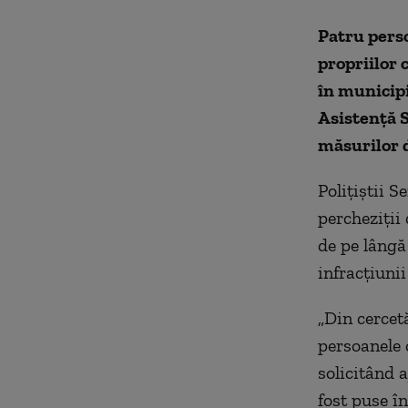
Patru perso
propriilor 
în municipi
Asistenţă S
măsurilor d
Poliţiştii S
percheziţii
de pe lângă
infracţiunii
„Din cercetă
persoanele c
solicitând a
fost puse î