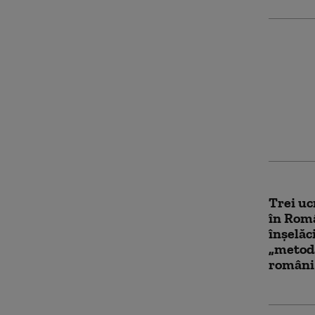
Tinerii
ambulan
reținuț
„Au opr
blocat
Trei uc
în Rom
înşelăc
„metod
români 