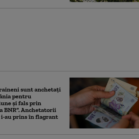
 care au atacat
ța din Cluj au fost
i. Mărturia echipajului:
it în fața noastră și au
 drumul”
raineni sunt anchetaţi
ânia pentru
iune și fals prin
a BNR”. Anchetatorii
i-au prins în flagrant