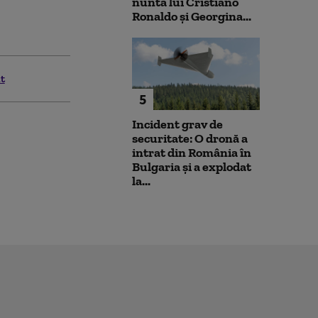
nunta lui Cristiano
Ronaldo şi Georgina...
it
5
Incident grav de
securitate: O dronă a
intrat din România în
Bulgaria şi a explodat
la...