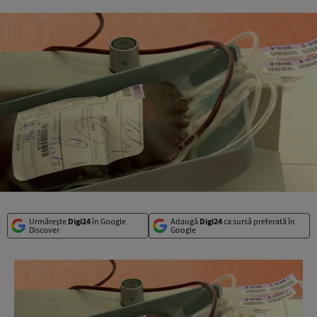
Urmărește
Digi24
în Google
Adaugă
Digi24
ca sursă preferată în
Discover
Google