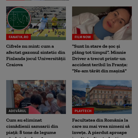
FANATIK.RO
FILM NOW
Cifrele nu mint: cum a
"Sunt în stare de șoc și
afectat gazonul sintetic din
plâng tot timpul". Minnie
Finlanda jocul Universității
Driver a trecut printr-un
Craiova
accident teribil în Franța:
"Ne-am târât din mașină"
ADEVĂRUL
PLAYTECH
Cum au eliminat
Facultatea din România la
cisnădienii samsarii din
care nu mai vrea nimeni să
piață: 8 tone de legume
înveţe. A pierdut aproape