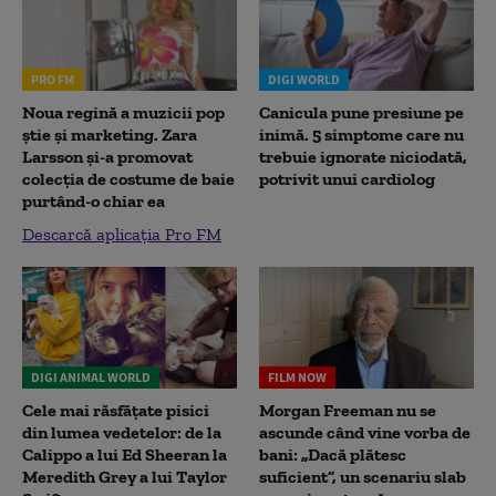
PRO FM
DIGI WORLD
Noua regină a muzicii pop
Canicula pune presiune pe
știe și marketing. Zara
inimă. 5 simptome care nu
Larsson și-a promovat
trebuie ignorate niciodată,
colecția de costume de baie
potrivit unui cardiolog
purtând-o chiar ea
Descarcă aplicația Pro FM
DIGI ANIMAL WORLD
FILM NOW
Cele mai răsfățate pisici
Morgan Freeman nu se
din lumea vedetelor: de la
ascunde când vine vorba de
Calippo a lui Ed Sheeran la
bani: „Dacă plătesc
Meredith Grey a lui Taylor
suficient”, un scenariu slab