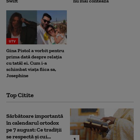
Swift
nu mai contează
UTV
Gina Pistol a vorbit pentru
prima dată despre relația
cu tatăl ei. Cum i-a
schimbat viața fiica sa,
Josephine
Top Citite
Sărbătoare importantă
în calendarul ortodox
pe 7 august: Ce tradiții
se respectă și cui...
1