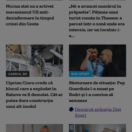
Niciun stat nu a activat
„Mi-a aruncat numărul în
mecanismul UE anti-
prăpastie”. Pățania unui
dezinformare în timpul
turist român în Thassos: a
crizei din Ceuta
parcat într-o zonă unde era
interzis, iar un localnic i-
a...
GANDUL.RO
DIGI SPORT
Ciprian Ciucu crede că
Răsturnare de situație: Pep
blocul care a explodat în
Guardiola l-a sunat pe
Rahova va fi demolat. Cât ar
Rodri și l-a convins să
putea dura construcția
semneze
unui alt imobil
Descarcă aplicația Digi
Sport