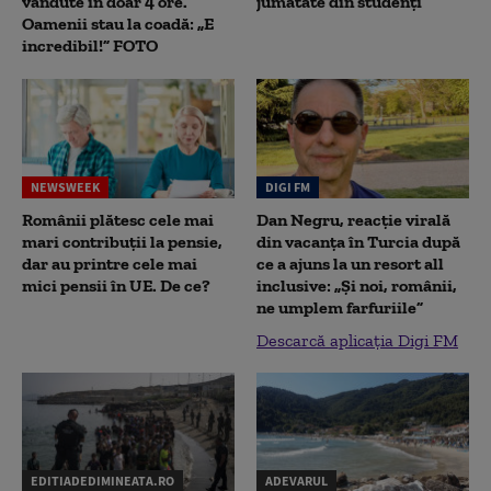
vândute în doar 4 ore.
jumătate din studenţi
Oamenii stau la coadă: „E
incredibil!” FOTO
NEWSWEEK
DIGI FM
Românii plătesc cele mai
Dan Negru, reacție virală
mari contribuții la pensie,
din vacanța în Turcia după
dar au printre cele mai
ce a ajuns la un resort all
mici pensii în UE. De ce?
inclusive: „Și noi, românii,
ne umplem farfuriile”
Descarcă aplicația Digi FM
EDITIADEDIMINEATA.RO
ADEVARUL