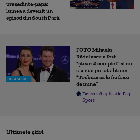
președinte-papă:
lumea a devenit un
episod din South Park
FOTO Mihaela
Rădulescu a fost
”ștearsă complet” și nu
s-a mai putut abține:
”Trebuie să le fie frică
DIGI SPORT
de mine”
Descarcă aplicația Digi
Sport
Ultimele știri