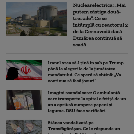
Nuclearelectrica: „Mai
putem câștiga două-
trei zile”. Ce se
întâmplă cu reactorul 2
de la Cernavodă dacă
Dunărea continuă să
scadă
Iranul vrea să-l țină în șah pe Trump
până la alegerile de la jumătatea
mandatului. Ce speră să obțină: „Va
continua să facă jocuri”
Imagini scandaloase: O ambulanță
care transporta la spital o fetiță de un
an a oprit să cumpere pepeni și
legume. DSU face verificări
Stânca vandalizată pe
Transfăgărășan. Ce le răspunde un