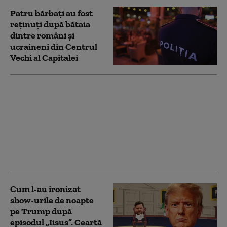
Patru bărbați au fost
reținuți după bătaia
dintre români și
ucraineni din Centrul
Vechi al Capitalei
Bătaie în Centrul Vechi
din Capitală între
ucraineni și o bandă de
motocicliști români.
Jandarmii au
intervenit în timpul
nopții
Cum l-au ironizat
show-urile de noapte
pe Trump după
episodul „Iisus”. Ceartă