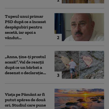
Tupeul unui primar
PSD după ce a încasat
despăgubiri pentru
secetă, iar apoi a
2
vândut...
„Anna, ţine-ţi prostul
acasă!”. Val de reacții
după ce un bărbat a
desenat o declarație...
3
Viața pe Pământ ar fi
putut apărea de două
ori. Studiul care pune