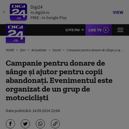
Digi24
VIEW
m.digi24.ro
FREE - In Google Play
LIVE TV
LIVE FM
HOME
Știri
Actualitate
Social
Campanie pentru donare de sânge și ajutor pentru copii abandonați. Evenimentul este organizat de un grup de motocicliști
Campanie pentru donare de
sânge și ajutor pentru copii
abandonați. Evenimentul este
organizat de un grup de
motocicliști
Data publicării:
14.09.2014 22:04