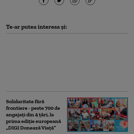
Te-ar putea interesa și:
Preşedintele SUA a
publicat un videoclip
generat de IA în care
apare ca doctor care
vindecă „sindromul
delirant anti-Trump” la
vedete
Solidaritate fără
frontiere - peste 700 de
angajați din 4 țări, la
prima ediție europeană
„DIGI Donează Viață”