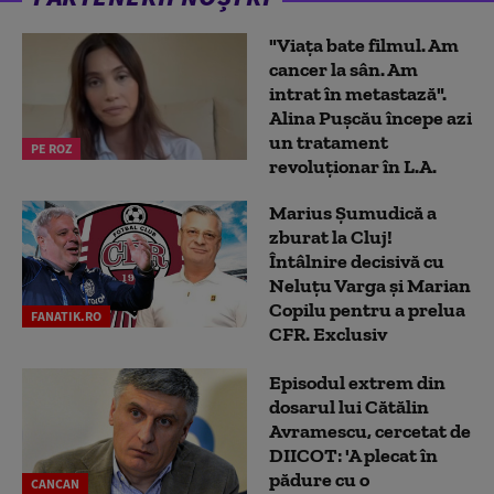
"Viața bate filmul. Am
cancer la sân. Am
intrat în metastază".
Alina Pușcău începe azi
un tratament
PE ROZ
revoluționar în L.A.
Marius Şumudică a
zburat la Cluj!
Întâlnire decisivă cu
Neluţu Varga şi Marian
Copilu pentru a prelua
FANATIK.RO
CFR. Exclusiv
Episodul extrem din
dosarul lui Cătălin
Avramescu, cercetat de
DIICOT: 'A plecat în
pădure cu o
CANCAN