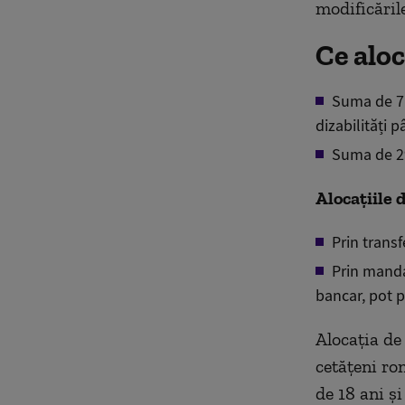
modificările
Ce aloc
Suma de 719
dizabilități p
Suma de 292
Alocațiile d
Prin transf
Prin manda
bancar, pot p
Alocația de 
cetățeni rom
de 18 ani ș