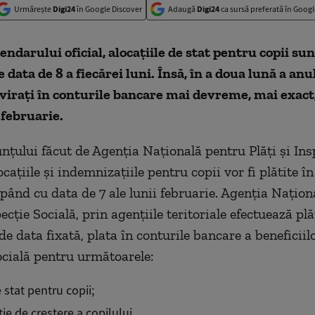
Urmărește
Digi24
în Google Discover
Adaugă
Digi24
ca sursă preferată în Googl
endarului oficial, alocațiile de stat pentru copii sun
e data de 8 a fiecărei luni. Însă, în a doua lună a anu
i virați în conturile bancare mai devreme, mai exac
 februarie.
unțului făcut de Agenția Națională pentru Plăți și Ins
ocațiile și indemnizațiile pentru copii vor fi plătite î
pând cu data de 7 ale lunii februarie. Agenția Națion
pecție Socială, prin agențiile teritoriale efectuează plă
de data fixată, plata în conturile bancare a beneficiil
ocială pentru următoarele:
 stat pentru copii;
e de creștere a copilului,