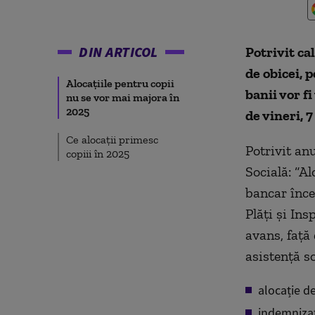
DIN ARTICOL
Potrivit cal
de obicei, p
Alocațiile pentru copii
banii vor f
nu se vor mai majora în
2025
de vineri, 7
Ce alocații primesc
Potrivit an
copiii în 2025
Socială: “Al
bancar înce
Plăți și Ins
avans, față 
asistență s
alocație de
indemnizați