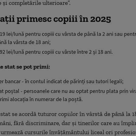
 și completările ulterioare”.
ații primesc copiii în 2025
 lei/lună pentru copiii cu vârsta de până la 2 ani sau pentr
ână la vârsta de 18 ani;
 lei/lună pentru copiii cu vârste între 2 și 18 ani.
e stat se pot primi:
er bancar - în contul indicat de părinți sau tutori legali;
t poștal - persoanele care nu au optat pentru plata prin vi
rimi alocația în numerar de la poștă.
stat se acordă tuturor copiilor în vârstă de până la 1
âni, fără discriminare, dar și tinerilor care au împli
i urmează cursurile învățământului liceal ori profesio