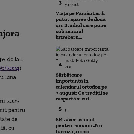
3
Viața pe Pământ ar fi
putut apărea de două
ori. Studiul care pune
ajora
sub semnul
întrebării...
4% de la 1
4
56/2024
)
Sărbătoare
ru luna
importantă în
calendarul ortodox pe
7 august: Ce tradiții se
respectă și cui...
tru 2025
5
nit pentru
ntate de
SRI, avertisment
pentru români: „Nu
tă, cu
furnizați nicio