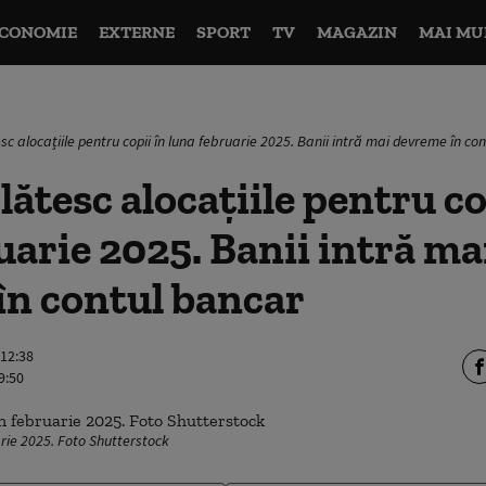
CONOMIE
EXTERNE
SPORT
TV
MAGAZIN
MAI MU
sc alocațiile pentru copii în luna februarie 2025. Banii intră mai devreme în co
lătesc alocațiile pentru co
uarie 2025. Banii intră ma
în contul bancar
 12:38
9:50
uarie 2025. Foto Shutterstock