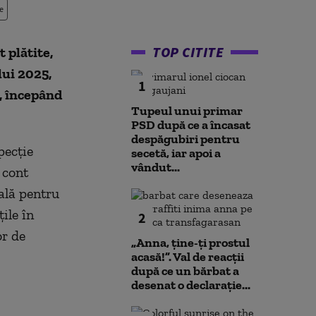
e
TOP CITITE
t plătite,
lui 2025,
1
t, începând
Tupeul unui primar
PSD după ce a încasat
despăgubiri pentru
pecție
secetă, iar apoi a
vândut...
n cont
ală pentru
țile în
2
or de
„Anna, ţine-ţi prostul
acasă!”. Val de reacții
după ce un bărbat a
desenat o declarație...