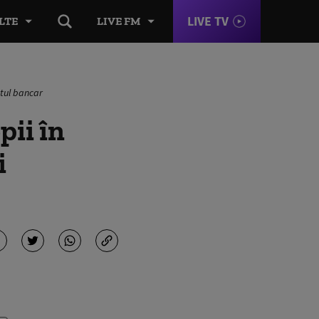
LIVE TV
LTE
LIVE FM
ntul bancar
pii în
i