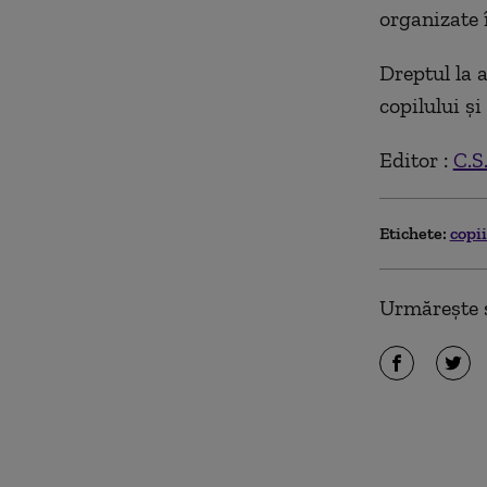
organizate î
Dreptul la a
copilului și
Editor :
C.S
Etichete:
copi
Urmărește ș