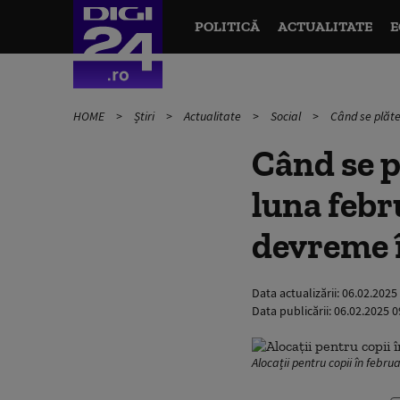
POLITICĂ
ACTUALITATE
E
HOME
Știri
Actualitate
Social
Când se plăte
Când se p
luna febr
devreme 
Data actualizării:
06.02.2025
Data publicării:
06.02.2025 0
Alocații pentru copii în febr