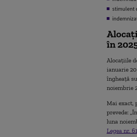
stimulent 
indemnizaț
Alocați
în 202
Alocațiile d
ianuarie 20
îngheață su
noiembrie 
Mai exact, 
prevede: „Î
luna noiembr
Legea nr. 6