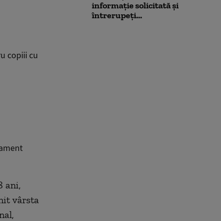
informație solicitată și
întrerupeți...
u copiii cu
rament
8 ani,
nit vârsta
nal,