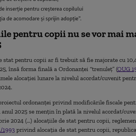
de inserție pentru creșterea copilului
ia de acomodare și sprijin adopție”.
ile pentru copii nu se vor mai m
5
e stat pentru copii ar fi trebuit să fie majorate cu 10,
25, însă forma finală a Ordonanței “trenuleț” (
OUG 1
mele alocației lunare la nivelul acordat/cuvenit pent
2024.
proiectul ordonanței privind modificările fiscale pen
n anul 2025 se menţin în plată la nivelul acordat/cuve
ie 2024 (...) alocațiile de stat pentru copii, regleme
1/1993
privind alocaţia de stat pentru copii, republica