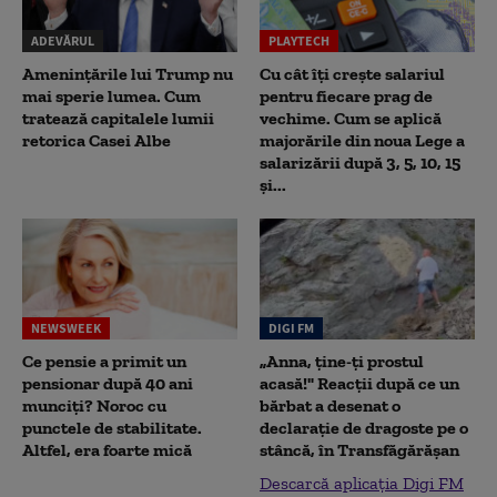
ADEVĂRUL
PLAYTECH
Amenințările lui Trump nu
Cu cât îți crește salariul
mai sperie lumea. Cum
pentru fiecare prag de
tratează capitalele lumii
vechime. Cum se aplică
retorica Casei Albe
majorările din noua Lege a
salarizării după 3, 5, 10, 15
și...
NEWSWEEK
DIGI FM
Ce pensie a primit un
„Anna, ţine-ţi prostul
pensionar după 40 ani
acasă!" Reacţii după ce un
munciți? Noroc cu
bărbat a desenat o
punctele de stabilitate.
declaraţie de dragoste pe o
Altfel, era foarte mică
stâncă, în Transfăgărăşan
Descarcă aplicația Digi FM