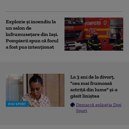
nu-ţi pese de nimic”
Explozie și incendiu la
un salon de
înfrumusețare din Iași.
Pompierii spun că focul
a fost pus intenționat
La 3 ani de la divorț,
"cea mai frumoasă
actriță din lume" și-a
găsit liniștea
DIGI SPORT
Descarcă aplicația Digi
Sport