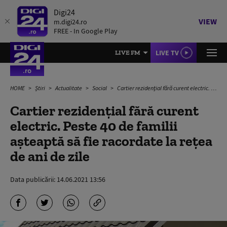
Digi24
VIEW
m.digi24.ro
FREE - In Google Play
LIVE TV
LIVE FM
HOME
Știri
Actualitate
Social
Cartier rezidențial fără curent electric. Peste 40 de familii așteaptă să fie racordate la rețea de ani de zile
Cartier rezidențial fără curent
electric. Peste 40 de familii
așteaptă să fie racordate la rețea
de ani de zile
Data publicării:
14.06.2021 13:56