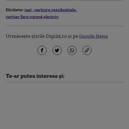
Etichete:
iasi
cartiere rezidentiale
cartier fara curent electric
Urmărește știrile Digi24.ro și pe
Google News
Te-ar putea interesa și:
Anchetă la un spital din
cauza numărului mare
de concedii medicale în
plin sezon estival: Unul
din 10 angajați a
anunțat că e bolnav