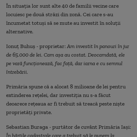
În situația lor sunt alte 40 de familii vecine care
locuiesc pe două străzi din zonă. Cei care s-au
încumetat totuși să se mute au investit în soluții
alternative.
Ionuț Buhuș - proprietar:
Am investit în panouri în jur
de 65.000 de lei. Cam așa au costat. Deocamdată, ele
pe vară funcționează, fac față, dar iarna e cu semnul
întrebării.
Primăria spune că a alocat 8 milioane de lei pentru
extinderea rețelei, dar investiția nu s-a făcut
deoarece rețeaua ar fi trebuit să treacă peste niște
proprietăți private.
Sebastian Buraga - purtător de cuvânt Primăria Iași:
În hărțile cadastrale care a trebuit să le punem la