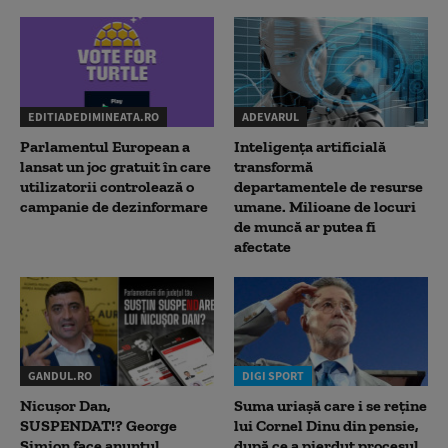
EDITIADEDIMINEATA.RO
ADEVARUL
Parlamentul European a
Inteligența artificială
lansat un joc gratuit în care
transformă
utilizatorii controlează o
departamentele de resurse
campanie de dezinformare
umane. Milioane de locuri
de muncă ar putea fi
afectate
GANDUL.RO
DIGI SPORT
Nicușor Dan,
Suma uriașă care i se reține
SUSPENDAT!? George
lui Cornel Dinu din pensie,
Simion face anunțul
după ce a pierdut procesul