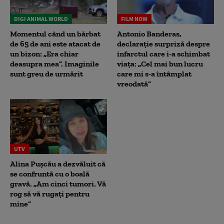
DIGI ANIMAL WORLD
FILM NOW
Momentul când un bărbat
Antonio Banderas,
de 65 de ani este atacat de
declarație surpriză despre
un bizon: „Era chiar
infarctul care i-a schimbat
deasupra mea”. Imaginile
viața: „Cel mai bun lucru
sunt greu de urmărit
care mi s-a întâmplat
vreodată”
UTV
Alina Pușcău a dezvăluit că
se confruntă cu o boală
gravă. „Am cinci tumori. Vă
rog să vă rugați pentru
mine”