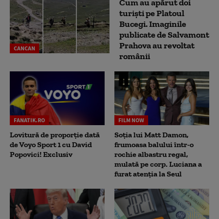
Cum au apărut doi
turiști pe Platoul
Bucegi. Imaginile
publicate de Salvamont
Prahova au revoltat
CANCAN
românii
FANATIK.RO
FILM NOW
Lovitură de proporție dată
Soția lui Matt Damon,
de Voyo Sport 1 cu David
frumoasa balului într-o
Popovici! Exclusiv
rochie albastru regal,
mulată pe corp. Luciana a
furat atenția la Seul