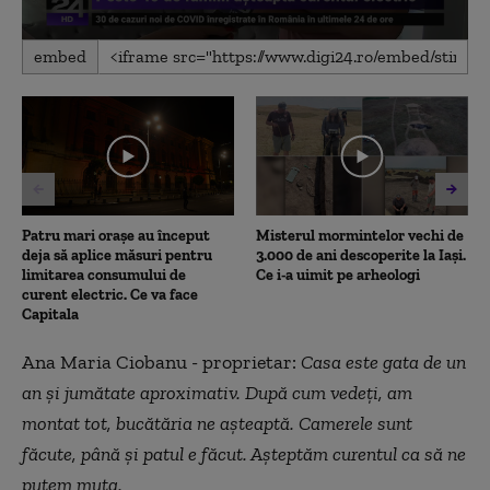
0
embed
seconds
of
2
minutes,
39
seconds
Patru mari orașe au început
Misterul mormintelor vechi de
deja să aplice măsuri pentru
3.000 de ani descoperite la Iași.
limitarea consumului de
Ce i-a uimit pe arheologi
curent electric. Ce va face
Capitala
Ana Maria Ciobanu - proprietar:
Casa este gata de un
an și jumătate aproximativ. După cum vedeți, am
montat tot, bucătăria ne așteaptă. Camerele sunt
făcute, până și patul e făcut. Așteptăm curentul ca să ne
putem muta.