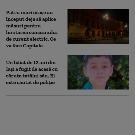
Patru mari orașe au
început deja să aplice
măsuri pentru
limitarea consumului
de curent electric. Ce
va face Capitala
Un băiat de 12 ani din
Iași a fugit de acasă cu
căruţa tatălui său. El
este căutat de poliție
Ieșenii critică decizia
de raționalizare a
energiei electrice.
Reacția primarului
Chirica: „E simplu să