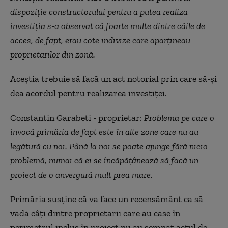
dispoziție constructorului pentru a putea realiza
investiția s-a observat că foarte multe dintre căile de
acces, de fapt, erau cote indivize care aparțineau
proprietarilor din zonă.
Aceștia trebuie să facă un act notorial prin care să-și
dea acordul pentru realizarea investiței.
Constantin Garabeti - proprietar:
Problema pe care o
invocă primăria de fapt este în alte zone care nu au
legătură cu noi. Până la noi se poate ajunge fără nicio
problemă, numai că ei se încăpățânează să facă un
proiect de o anvergură mult prea mare.
Primăria susține că va face un recensământ ca să
vadă câți dintre proprietarii care au case în
perimetrul inclus în proiect nu au semnat actul de