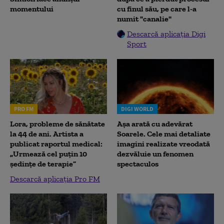
momentului
cu finul său, pe care l-a
numit "canalie"
Descarcă aplicația Digi
Sport
PRO FM
DIGI WORLD
Lora, probleme de sănătate
Așa arată cu adevărat
la 44 de ani. Artista a
Soarele. Cele mai detaliate
publicat raportul medical:
imagini realizate vreodată
„Urmează cel puțin 10
dezvăluie un fenomen
ședințe de terapie”
spectaculos
Descarcă aplicația Pro FM