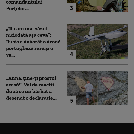
comandantului
3
Forțelor...
„Nu am mai văzut
niciodată așa ceva”:
Rusia a doborât o dronă
portugheză rară și o
4
va...
„Anna, ţine-ţi prostul
acasă!”. Val de reacții
după ce un bărbat a
desenat o declarație...
5