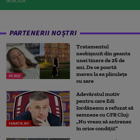
06.08.2026
PARTENERII NOȘTRI
Tratamentul
neobișnuit din geanta
unei tinere de 26 de
ani. De ce poartă
mereu la ea pliculețe
PE ROZ
cu sare
Adevăratul motiv
pentru care Edi
Iordănescu a refuzat să
semneze cu CFR Cluj:
„Nu vreau să antrenez
FANATIK.RO
în orice condiții!”