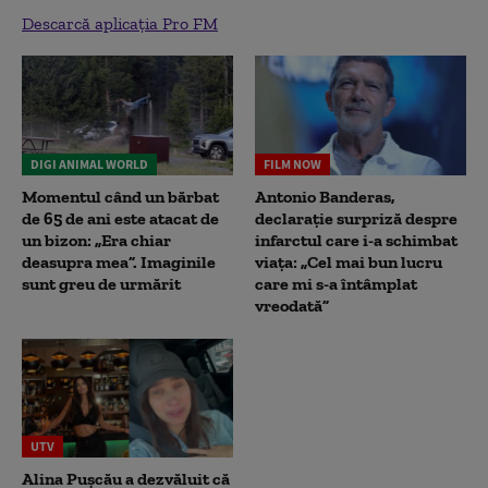
Descarcă aplicația Pro FM
DIGI ANIMAL WORLD
FILM NOW
Momentul când un bărbat
Antonio Banderas,
de 65 de ani este atacat de
declarație surpriză despre
un bizon: „Era chiar
infarctul care i-a schimbat
deasupra mea”. Imaginile
viața: „Cel mai bun lucru
sunt greu de urmărit
care mi s-a întâmplat
vreodată”
UTV
Alina Pușcău a dezvăluit că