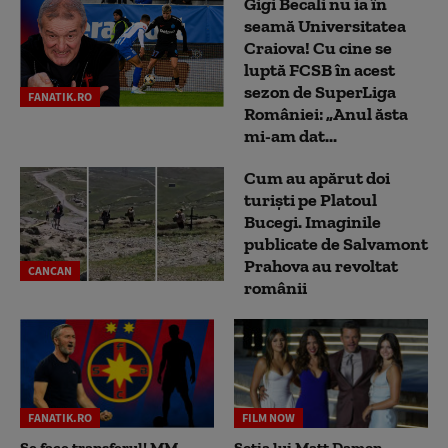
Gigi Becali nu ia în
seamă Universitatea
Craiova! Cu cine se
luptă FCSB în acest
sezon de SuperLiga
FANATIK.RO
României: „Anul ăsta
mi-am dat...
Cum au apărut doi
turiști pe Platoul
Bucegi. Imaginile
publicate de Salvamont
Prahova au revoltat
CANCAN
românii
FANATIK.RO
FILM NOW
Se face transferul! MM
Soția lui Matt Damon,