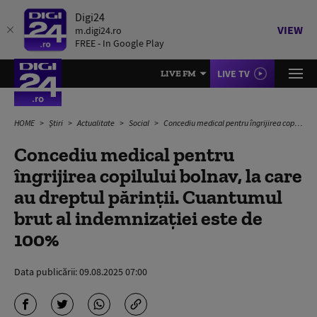
Digi24
VIEW
m.digi24.ro
FREE - In Google Play
LIVE TV
LIVE FM
HOME
Știri
Actualitate
Social
Concediu medical pentru îngrijirea copilului bolnav, la care au dreptul părinții. Cuantumul brut al indemnizației este de 100%
Concediu medical pentru
îngrijirea copilului bolnav, la care
au dreptul părinții. Cuantumul
brut al indemnizației este de
100%
Data publicării:
09.08.2025 07:00