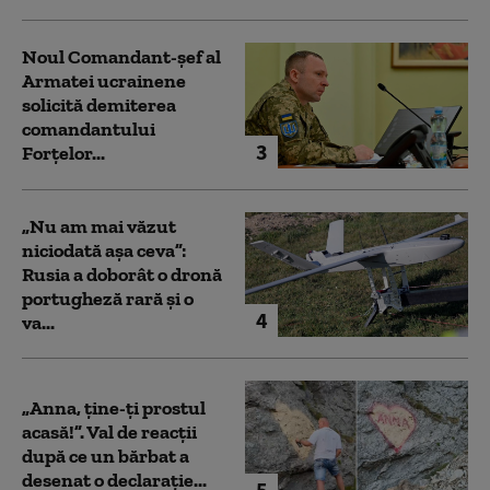
Noul Comandant-șef al
Armatei ucrainene
solicită demiterea
comandantului
3
Forțelor...
„Nu am mai văzut
niciodată așa ceva”:
Rusia a doborât o dronă
portugheză rară și o
4
va...
„Anna, ţine-ţi prostul
acasă!”. Val de reacții
după ce un bărbat a
desenat o declarație...
5