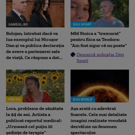
GANDUL.RO
DIGI SPORT
Bolojan, întrebat dacă va
MM Stoica a ”tremurat”
lua exemplul lui Nicușor
pentru fiica sa Teodora:
Dan și va publica declarația
”Am fost sigur că nu poate”
de avere a partenerei sale
Descarcă aplicația Digi
de viață. Ce răspuns a dat...
Sport
PRO FM
DIGI WORLD
Lora, probleme de sănătate
Așa arată cu adevărat
la 44 de ani. Artista a
Soarele. Cele mai detaliate
publicat raportul medical:
imagini realizate vreodată
„Urmează cel puțin 10
dezvăluie un fenomen
ședințe de terapie”
spectaculos