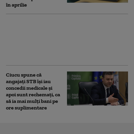
în aprilie
Beneficii sociale
majorate din mai 2026.
Lista completă a
categoriilor vizate și a
sumelor acordate
lunar
Ciucu spune că
angajați STB își iau
concedii medicale și
apoi sunt rechemați, ca
să ia mai mulți bani pe
ore suplimentare