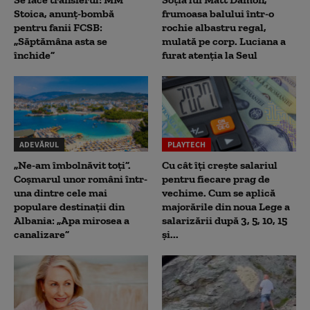
Stoica, anunț-bombă
frumoasa balului într-o
pentru fanii FCSB:
rochie albastru regal,
„Săptămâna asta se
mulată pe corp. Luciana a
închide”
furat atenția la Seul
ADEVĂRUL
PLAYTECH
„Ne-am îmbolnăvit toți”.
Cu cât îți crește salariul
Coșmarul unor români într-
pentru fiecare prag de
una dintre cele mai
vechime. Cum se aplică
populare destinații din
majorările din noua Lege a
Albania: „Apa mirosea a
salarizării după 3, 5, 10, 15
canalizare”
și...