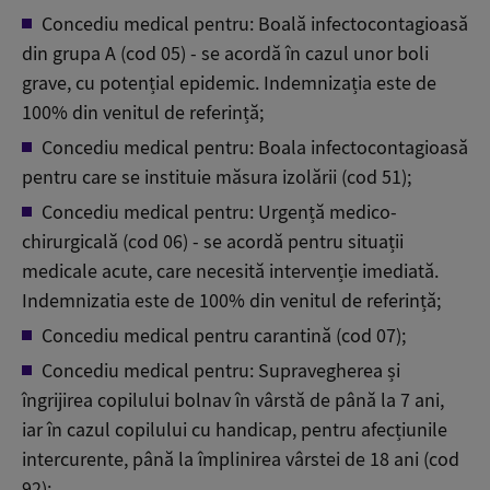
Concediu medical pentru: Boală infectocontagioasă
din grupa A (cod 05) - se acordă în cazul unor boli
grave, cu potențial epidemic. Indemnizația este de
100% din venitul de referință;
Concediu medical pentru: Boala infectocontagioasă
pentru care se instituie măsura izolării (cod 51);
Concediu medical pentru: Urgență medico-
chirurgicală (cod 06) - se acordă pentru situații
medicale acute, care necesită intervenție imediată.
Indemnizatia este de 100% din venitul de referință;
Concediu medical pentru carantină (cod 07);
Concediu medical pentru: Supravegherea și
îngrijirea copilului bolnav în vârstă de până la 7 ani,
iar în cazul copilului cu handicap, pentru afecțiunile
intercurente, până la împlinirea vârstei de 18 ani (cod
92);