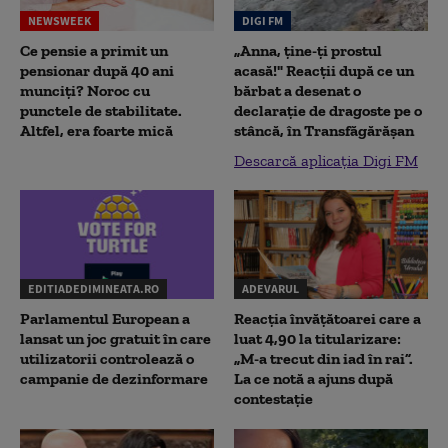
NEWSWEEK
DIGI FM
Ce pensie a primit un
„Anna, ţine-ţi prostul
pensionar după 40 ani
acasă!" Reacţii după ce un
munciți? Noroc cu
bărbat a desenat o
punctele de stabilitate.
declaraţie de dragoste pe o
Altfel, era foarte mică
stâncă, în Transfăgărăşan
Descarcă aplicația Digi FM
EDITIADEDIMINEATA.RO
ADEVARUL
Parlamentul European a
Reacția învățătoarei care a
lansat un joc gratuit în care
luat 4,90 la titularizare:
utilizatorii controlează o
„M-a trecut din iad în rai”.
campanie de dezinformare
La ce notă a ajuns după
contestație