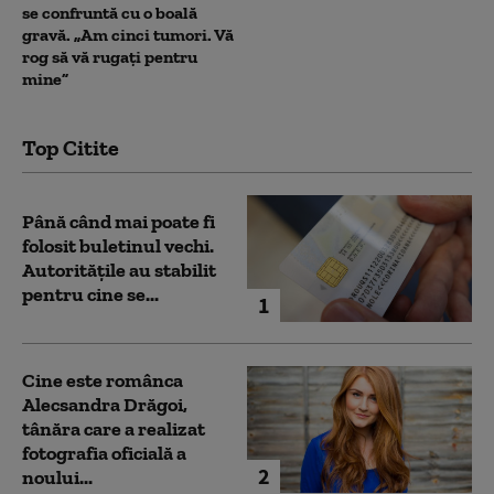
se confruntă cu o boală
gravă. „Am cinci tumori. Vă
rog să vă rugați pentru
mine”
Top Citite
Până când mai poate fi
folosit buletinul vechi.
Autoritățile au stabilit
pentru cine se...
1
Cine este românca
Alecsandra Drăgoi,
tânăra care a realizat
fotografia oficială a
2
noului...