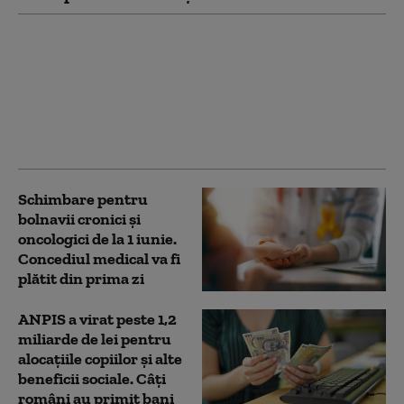
Schimbarea care
nemulțumește
angajații din
Germania: concediul
medical, prezentat din
prima zi de boală
Schimbare pentru
bolnavii cronici şi
oncologici de la 1 iunie.
Concediul medical va fi
plătit din prima zi
ANPIS a virat peste 1,2
miliarde de lei pentru
alocațiile copiilor și alte
beneficii sociale. Câți
români au primit bani