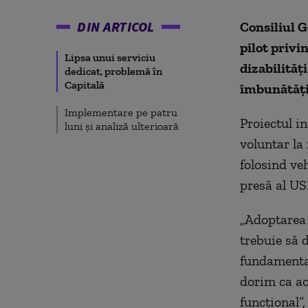
DIN ARTICOL
Consiliul G
pilot privi
Lipsa unui serviciu
dizabilităț
dedicat, problemă în
Capitală
îmbunătățir
Implementare pe patru
Proiectul i
luni și analiză ulterioară
voluntar la
folosind ve
presă al US
„Adoptarea 
trebuie să 
fundamental
dorim ca ac
funcțional”,