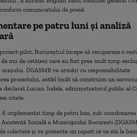
orașului”, a afirmat Bogdan Sabo, consilier general US
, conform comunicatului de presă.
entare pe patru luni și analiză
oară
 proiect-pilot, Bucureștiul începe să recupereze o res
 de mii de cetățeni care au fost prea mult timp excluș
 a orașului. DGASMB va urmări cu responsabilitate
ea proiectului, astfel încât să construim un serviciu
, a declarat Lucian Judele, administratorul public al C
sei citate.
a fi implementat timp de patru luni, sub coordonarea 
 Asistență Socială a Municipiului București (DGASM
le colectate și va prezenta un raport ce va sta la baz