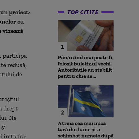
TOP CITITE
un proiect-
anelor cu
re vizează
1
t participa
Până când mai poate fi
folosit buletinul vechi.
ate redusă,
Autoritățile au stabilit
atului de
pentru cine se...
reștiul
n drept
2
lui. Ne
A treia cea mai mică
 și
țară din lume și-a
schimbat numele după
i inițiator