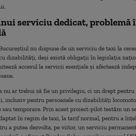
ui.
nui serviciu dedicat, problemă 
lă
 Bucureștiul nu dispune de un serviciu de taxi la cere
u dizabilități, deși există obligații în legislația nați
mitează accesul la servicii esențiale și afectează ind
oane.
 nu ar trebui să fie un privilegiu, ci un drept pentru 
i, inclusiv pentru persoanele cu dizabilități locomoto
sau temporare. Prin acest proiect-pilot testăm un se
aptat în regim de taxi, la tarif normal, pentru a înțe
tru a putea dezvolta, pe viitor, un serviciu permanent 