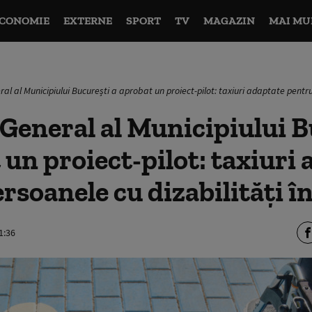
CONOMIE
EXTERNE
SPORT
TV
MAGAZIN
MAI MU
ral al Municipiului București a aprobat un proiect-pilot: taxiuri adaptate pentr
 General al Municipiului 
 un proiect-pilot: taxiuri
rsoanele cu dizabilități î
1:36