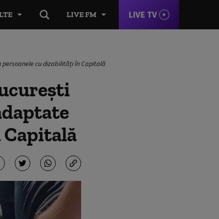
LIVE TV
LTE
LIVE FM
u persoanele cu dizabilități în Capitală
București
 adaptate
n Capitală