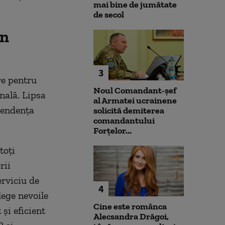
mai bine de jumătate
de secol
în
3
re pentru
Noul Comandant-șef
onală. Lipsa
al Armatei ucrainene
ependența
solicită demiterea
comandantului
Forțelor...
toți
rii
rviciu de
4
lege nevoile
Cine este românca
și eficient
Alecsandra Drăgoi,