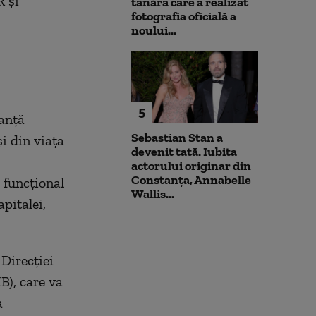
R și
tânăra care a realizat
fotografia oficială a
noului...
5
tanță
Sebastian Stan a
i din viața
devenit tată. Iubita
actorului originar din
Constanța, Annabelle
 funcțional
Wallis...
apitalei,
Direcției
B), care va
a