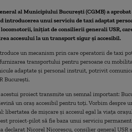
eneral al Municipiului București (CGMB) a aprobat 
nd introducerea unui serviciu de taxi adaptat perso
i locomotorii, inițiat de consilierii generali USR, ca
ea accesului la un transport sigur și accesibil.
ntroduce un mecanism prin care operatorii de taxi po
 furnizarea transportului pentru persoane cu mobilit
hicule adaptate și personal instruit, potrivit comunic
R București.
acestui proiect transmite un semnal important: Bucu
devină un oraș accesibil pentru toți. Vorbim despre u
: libertatea de mișcare și accesul egal la viața orașu
est proiect-pilot să fie baza unui serviciu permanent
 a declarat Nicorel Nicorescu, consilier general USR ș