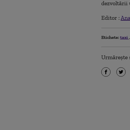
dezvoltării
Editor :
Ana
Etichete:
taxi
Urmărește ș