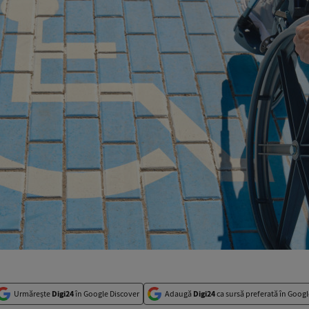
Urmărește
Digi24
în Google Discover
Adaugă
Digi24
ca sursă preferată în Googl