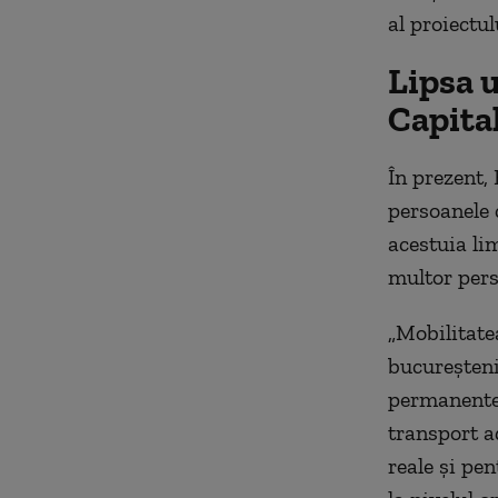
al proiectul
Lipsa u
Capita
În prezent,
persoanele c
acestuia li
multor pers
„Mobilitatea
bucureșteni
permanente 
transport ad
reale și pen