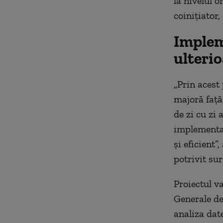
la nivelul 
coinițiator
Implem
ulteri
„Prin acest
majoră față
de zi cu zi
implementar
și eficient”
potrivit sur
Proiectul v
Generale de
analiza date