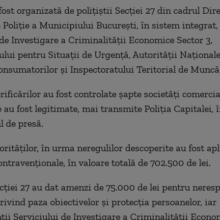
ost organizată de polițiștii Secției 27 din cadrul Dire
Poliție a Municipiului București, în sistem integrat, 
 de Investigare a Criminalității Economice Sector 3,
ului pentru Situații de Urgență, Autorității Național
onsumatorilor și Inspectoratului Teritorial de Muncă
rificărilor au fost controlate șapte societăți comercial
 au fost legitimate, mai transmite Poliția Capitalei, 
 de presă.
orităților, în urma neregulilor descoperite au fost ap
ntravenționale, în valoare totală de 702.500 de lei.
Secției 27 au dat amenzi de 75.000 de lei pentru neres
privind paza obiectivelor și protecția persoanelor, iar
ții Serviciului de Investigare a Criminalității Econo