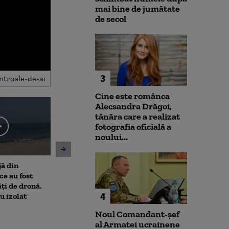
mai bine de jumătate
de secol
3
Cine este românca
Alecsandra Drăgoi,
tânăra care a realizat
fotografia oficială a
noului...
jă din
Amenzi pentru cei care
Un asistent me
e au fost
deranjează călătorii în
pune la pământ
ți de dronă.
mijloacele de transport ale
violent. Ce nu a
4
au izolat
STB. Pentru ce se vor da
bărbatul agres
sancțiuni
l-a atacat
Noul Comandant-șef
al Armatei ucrainene