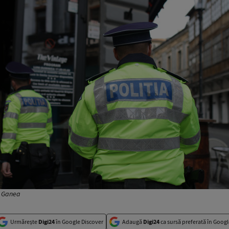
v Ganea
Urmărește
Digi24
în Google Discover
Adaugă
Digi24
ca sursă preferată în Googl