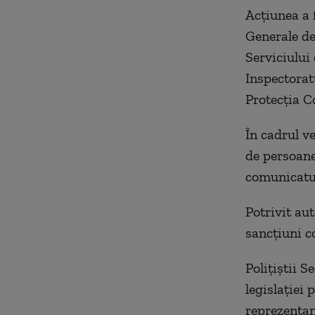
Acțiunea a f
Generale de 
Serviciului
Inspectorat
Protecția C
În cadrul ve
de persoane
comunicatul
Potrivit aut
sancțiuni co
Polițiștii 
legislației 
reprezentan