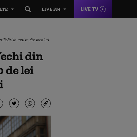
LIVE TV
LTE
LIVE FM
ificări la mai multe localuri
echi din
 de lei
i