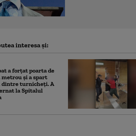
utea interesa și:
at a forțat poarta de
a metrou și a spart
dintre turnicheți. A
ternat la Spitalul
a
 european sufocat de