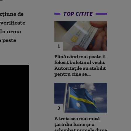
TOP CITITE
acțiune de
 verificate
. În urma
e peste
1
Până când mai poate fi
folosit buletinul vechi.
Autoritățile au stabilit
pentru cine se...
2
A treia cea mai mică
țară din lume și-a
schimbat numele după