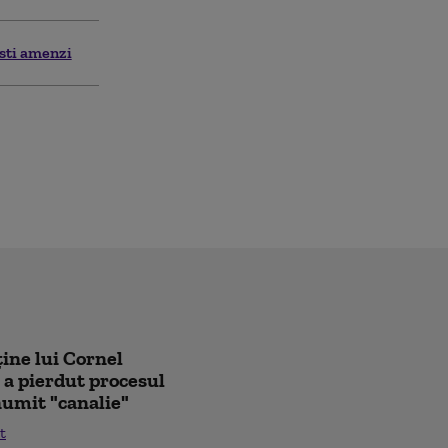
isti amenzi
ține lui Cornel
 a pierdut procesul
 numit "canalie"
t