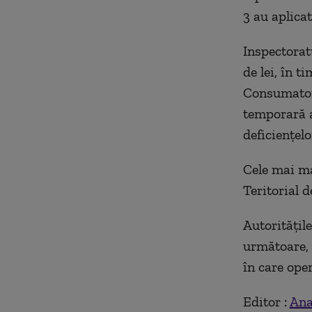
3 au aplicat
Inspectorat
de lei, în t
Consumatori
temporară a
deficiențelo
Cele mai ma
Teritorial 
Autoritățil
următoare, 
în care oper
Editor :
Ana