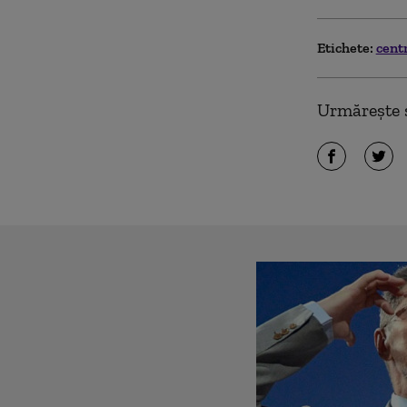
Etichete:
cent
Urmărește ș