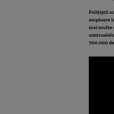
Polițiștii 
amploare în
mai multe s
controalelo
700.000 de 