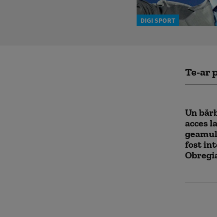
DIGI SPORT
Te-ar p
Un bărb
acces l
geamul 
fost in
Obregi
Un oraș