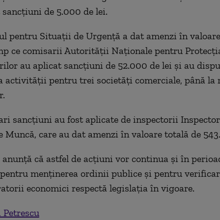
 sancțiuni de 5.000 de lei.
ul pentru Situații de Urgență a dat amenzi în valoar
imp ce comisarii Autorității Naționale pentru Protecți
lor au aplicat sancțiuni de 52.000 de lei și au dispu
 activității pentru trei societăți comerciale, până la
r.
ri sancțiuni au fost aplicate de inspectorii Inspector
de Muncă, care au dat amenzi în valoare totală de 543.
e anunță că astfel de acțiuni vor continua și în perio
pentru menținerea ordinii publice și pentru verifica
atorii economici respectă legislația în vigoare.
 Petrescu