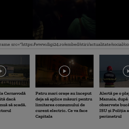
me
 la Cernavodă
Patru mari orașe au început
Alertă pe o pla
rită dacă
deja să aplice măsuri pentru
Mamaia, după c
nuă să scadă.
limitarea consumului de
observate bucă
ctorul
curent electric. Ce va face
ISU și Poliția 
Capitala
perimetrul