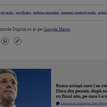
rul vechi
verificări
politia capitalei
amenzi centrul vechi
polit
tirile Digi24.ro și pe
Google News
Suma uriașă care i se re
Dinu din pensie, după ce
cu finul său, pe care l-a
Descarcă aplicația Digi Spor