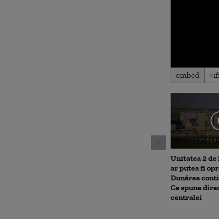
0
embed
seconds
of
51
seconds
Volu
90%
Unitatea 2 de
ar putea fi op
Dunărea conti
Ce spune dire
centralei