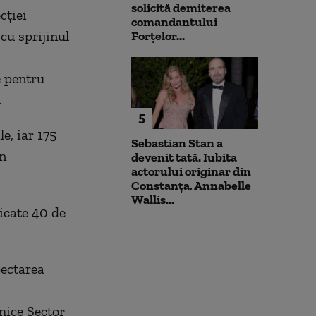
solicită demiterea
cției
comandantului
cu sprijinul
Forțelor...
e pentru
.
5
e, iar 175
Sebastian Stan a
în
devenit tată. Iubita
actorului originar din
Constanța, Annabelle
Wallis...
licate 40 de
pectarea
mice Sector