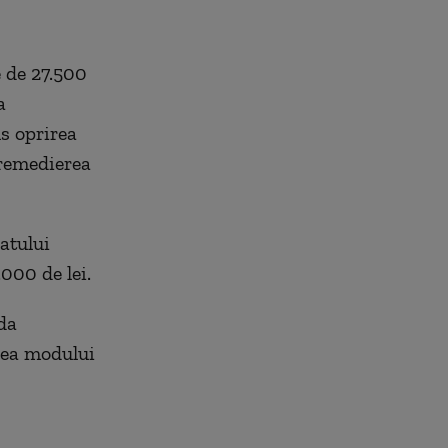
e de 27.500
a
s oprirea
 remedierea
atului
000 de lei.
ada
rea modului