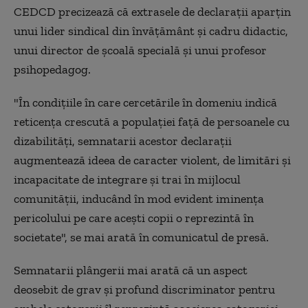
CEDCD precizează că extrasele de declaraţii aparţin
unui lider sindical din învăţământ şi cadru didactic,
unui director de şcoală specială şi unui profesor
psihopedagog.
"În condiţiile în care cercetările în domeniu indică
reticenţa crescută a populaţiei faţă de persoanele cu
dizabilităţi, semnatarii acestor declaraţii
augmentează ideea de caracter violent, de limitări şi
incapacitate de integrare şi trai în mijlocul
comunităţii, inducând în mod evident iminenţa
pericolului pe care aceşti copii o reprezintă în
societate", se mai arată în comunicatul de presă.
Semnatarii plângerii mai arată că un aspect
deosebit de grav şi profund discriminator pentru