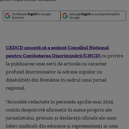
Urmărește
Digi24
în Google
Adaugă
Digi24
ca sursă preferată în
Discover
Google
CEDCD anunţă că a sesizat Consiliul Naţional
pentru Combaterea Discriminării (CNCD)
cu privire
la publicarea unei serii de articole cu caracter
profund discriminator la adresa copiilor cu
dizabilităţi din România în cadrul unui jurnal
regional.
"Aricolele redactate în perioada aprilie-mai 2014
conţin deopotrivă afirmaţii în nume propriu ale
jurnalistului, precum şi declaraţii oficiale ale unor
lideri sindicali din educaţie şi reprezentanţi ai unei