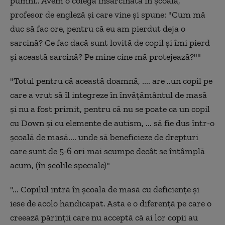
pumni.. Avem o colegă însărcinată în şcoală,
profesor de engleză şi care vine şi spune: "Cum mă
duc să fac ore, pentru că eu am pierdut deja o
sarcină? Ce fac dacă sunt lovită de copil şi îmi pierd
şi această sarcină? Pe mine cine mă protejează?""
"Totul pentru că această doamnă, .... are ..un copil pe
care a vrut să îl integreze în învăţământul de masă
şi nu a fost primit, pentru că nu se poate ca un copil
cu Down şi cu elemente de autism, ... să fie dus într-o
şcoală de masă.... unde să beneficieze de drepturi
care sunt de 5-6 ori mai scumpe decât se întâmplă
acum, (în şcolile speciale)"
"... Copilul intră în şcoala de masă cu deficienţe şi
iese de acolo handicapat. Asta e o diferenţă pe care o
creează părinţii care nu acceptă că ai lor copii au