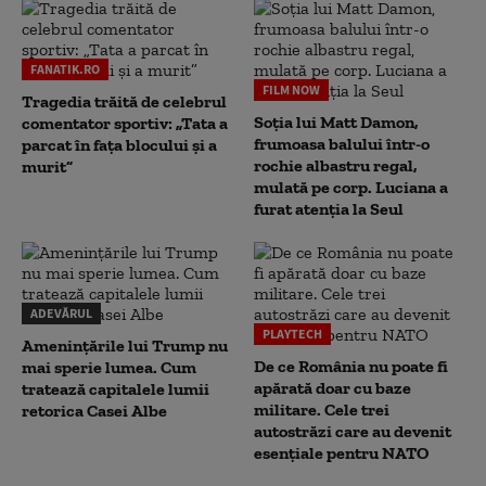
FANATIK.RO
FILM NOW
Tragedia trăită de celebrul
Soția lui Matt Damon,
comentator sportiv: „Tata a
frumoasa balului într-o
parcat în fața blocului și a
rochie albastru regal,
murit”
mulată pe corp. Luciana a
furat atenția la Seul
ADEVĂRUL
PLAYTECH
Amenințările lui Trump nu
De ce România nu poate fi
mai sperie lumea. Cum
apărată doar cu baze
tratează capitalele lumii
militare. Cele trei
retorica Casei Albe
autostrăzi care au devenit
esențiale pentru NATO