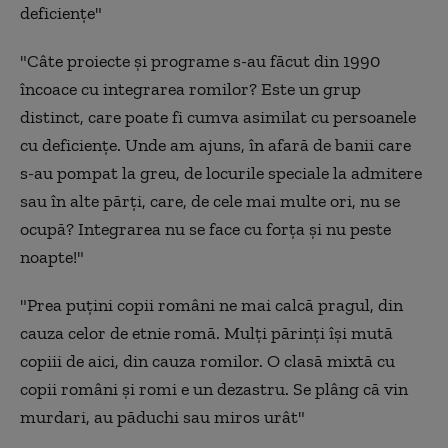
deficienţe"
"Câte proiecte şi programe s-au făcut din 1990
încoace cu integrarea romilor? Este un grup
distinct, care poate fi cumva asimilat cu persoanele
cu deficienţe. Unde am ajuns, în afară de banii care
s-au pompat la greu, de locurile speciale la admitere
sau în alte părţi, care, de cele mai multe ori, nu se
ocupă? Integrarea nu se face cu forţa şi nu peste
noapte!"
"Prea puţini copii români ne mai calcă pragul, din
cauza celor de etnie romă. Mulţi părinţi îşi mută
copiii de aici, din cauza romilor. O clasă mixtă cu
copii români şi romi e un dezastru. Se plâng că vin
murdari, au păduchi sau miros urât"