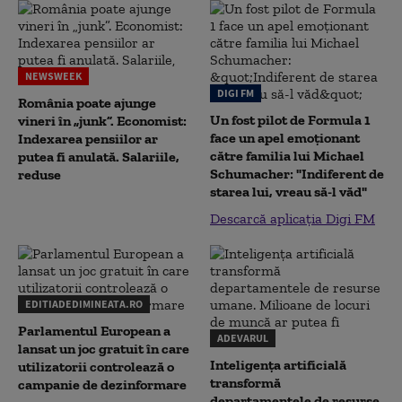
NEWSWEEK
DIGI FM
România poate ajunge
Un fost pilot de Formula 1
vineri în „junk”. Economist:
face un apel emoționant
Indexarea pensiilor ar
către familia lui Michael
putea fi anulată. Salariile,
Schumacher: "Indiferent de
reduse
starea lui, vreau să-l văd"
Descarcă aplicația Digi FM
EDITIADEDIMINEATA.RO
Parlamentul European a
ADEVARUL
lansat un joc gratuit în care
Inteligența artificială
utilizatorii controlează o
transformă
campanie de dezinformare
departamentele de resurse