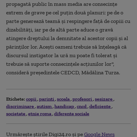
propagată public în mass media are consecinţe
extrem de grave pe cel puţin două planuri: pe de o
parte generează teamă şi respingere faţă de copiii cu
dizabilităţi, iar pe de altă parte aduce o gravă
atingere dreptului la demnitate al acestor copii şi al
părinţilor lor. Aceşti oameni trebuie să înţeleagă că
discursul instigator la ură nu poate fi tolerat şi
trebuie să suporte consecinţele acţiunilor lor",
consideră preşedintele CEDCD, Mădălina Turza.
Etichete:
copii
parinti
scoala
profesori
sesizare
discriminare
autism
handicap
cncd
deficiente
societate
etnie roma
diferente sociale
Urmărește știrile Digi24.ro și pe
Google News