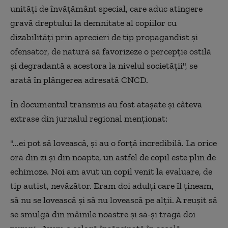
unităţi de învăţământ special, care aduc atingere
gravă dreptului la demnitate al copiilor cu
dizabilităţi prin aprecieri de tip propagandist şi
ofensator, de natură să favorizeze o percepţie ostilă
şi degradantă a acestora la nivelul societăţii", se
arată în plângerea adresată CNCD.
În documentul transmis au fost ataşate şi câteva
extrase din jurnalul regional menţionat:
"...ei pot să lovească, şi au o forţă incredibilă. La orice
oră din zi şi din noapte, un astfel de copil este plin de
echimoze. Noi am avut un copil venit la evaluare, de
tip autist, nevăzător. Eram doi adulţi care îl ţineam,
să nu se lovească şi să nu lovească pe alţii. A reuşit să
se smulgă din mâinile noastre şi să-şi tragă doi