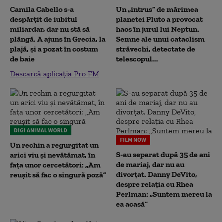
Camila Cabello s-a
Un „intrus” de mărimea
despărțit de iubitul
planetei Pluto a provocat
miliardar, dar nu stă să
haos în jurul lui Neptun.
plângă. A ajuns în Grecia, la
Semne ale unui cataclism
plajă, și a pozat în costum
străvechi, detectate de
de baie
telescopul...
Descarcă aplicația Pro FM
DIGI ANIMAL WORLD
FILM NOW
Un rechin a regurgitat un
S-au separat după 35 de ani
arici viu și nevătămat, în
de mariaj, dar nu au
fața unor cercetători: „Am
divorțat. Danny DeVito,
reușit să fac o singură poză”
despre relația cu Rhea
Perlman: „Suntem mereu la
ea acasă”