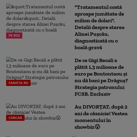
"Tratamentul costă
aproape jumătate de
milion de dolari".
Detalii despre starea
Alinei Pușcău,
PE ROZ
diagnosticată cu o
boală gravă
De ce Gigi Becali a
plătit 1,3 milioane de
euro pe Boutoutaou și
nu dă bani pe Drăguș?
FANATIK.RO
Strategia patronului
FCSB. Exclusiv
Au DIVORȚAT, după 2
ani de căsnicie! Vestea
CANCAN
momentului în
showbiz😮