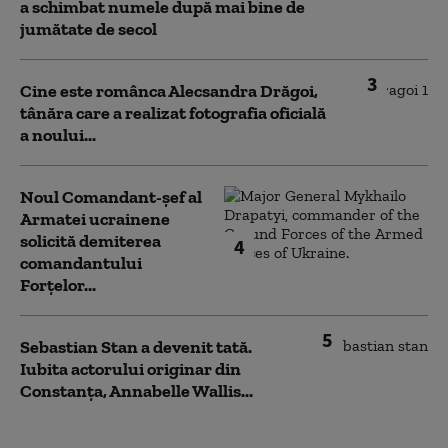
a schimbat numele după mai bine de
jumătate de secol
3
Cine este românca Alecsandra Drăgoi,
tânăra care a realizat fotografia oficială
a noului...
Noul Comandant-șef al
Armatei ucrainene
solicită demiterea
4
comandantului
Forțelor...
5
Sebastian Stan a devenit tată.
Iubita actorului originar din
Constanța, Annabelle Wallis...