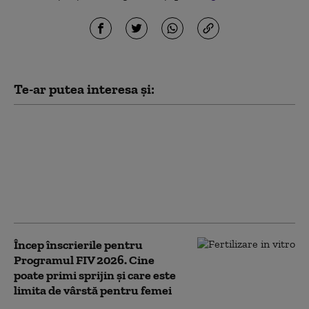
Te-ar putea interesa și:
Doi tineri, între care un
minor, au furat 14
tablete dintr-o şcoală
din Cluj, după ce au
deconectat sistemul de
supraveghere
Încep înscrierile pentru
Programul FIV 2026. Cine
poate primi sprijin și care este
limita de vârstă pentru femei