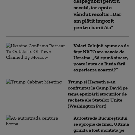
despăgubiri pentru
secetă, iar apoi a
vândut recolta: „Dar
am plătit impozit
pentru banii ăia”
Valeri Zalujnîi spune ca de
fapt NATO are nevoie de
Ucraina: „Să spună sincer,
poate lupta cu Rusia fără
experiența noastră?”
Trump şi Hegseth s-au
confruntat la Camp David pe
tema epuizării stocurilor de
rachete ale Statelor Unite
(Washington Post)
Autostrada Bucureștiului
se apropie de final. Ultima
grindă a fost montată pe