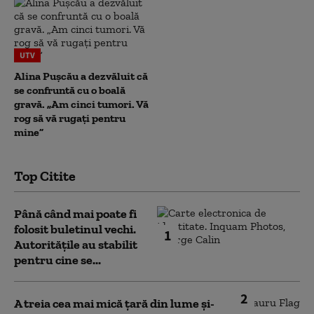
UTV
Alina Pușcău a dezvăluit că
se confruntă cu o boală
gravă. „Am cinci tumori. Vă
rog să vă rugați pentru
mine”
Top Citite
Până când mai poate fi
folosit buletinul vechi.
1
Autoritățile au stabilit
pentru cine se...
2
A treia cea mai mică țară din lume și-