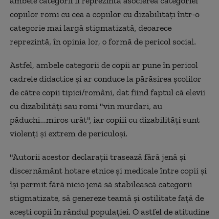
ambele categorii îl reprezintă asocierea categoriei
copiilor romi cu cea a copiilor cu dizabilităţi într-o
categorie mai largă stigmatizată, deoarece
reprezintă, în opinia lor, o formă de pericol social.
Astfel, ambele categorii de copii ar pune în pericol
cadrele didactice şi ar conduce la părăsirea şcolilor
de către copii tipici/români, dat fiind faptul că elevii
cu dizabilităţi sau romi "vin murdari, au
păduchi...miros urât", iar copiii cu dizabilităţi sunt
violenţi şi extrem de periculoşi.
"Autorii acestor declaraţii trasează fără jenă şi
discernământ hotare etnice şi medicale între copii şi
îşi permit fără nicio jenă să stabilească categorii
stigmatizate, să genereze teamă şi ostilitate faţă de
aceşti copii în rândul populaţiei. O astfel de atitudine