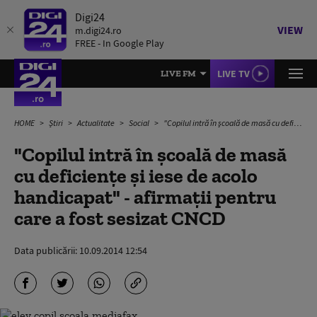
Digi24
VIEW
m.digi24.ro
FREE - In Google Play
LIVE TV
LIVE FM
HOME
Știri
Actualitate
Social
"Copilul intră în şcoală de masă cu deficienţe şi iese de acolo handicapat" - afirmaţii pentru care a fost sesizat CNCD
"Copilul intră în şcoală de masă
cu deficienţe şi iese de acolo
handicapat" - afirmaţii pentru
care a fost sesizat CNCD
Data publicării:
10.09.2014 12:54