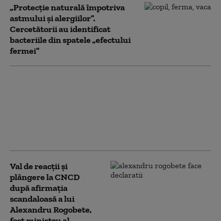
„Protecție naturală împotriva
astmului și alergiilor”.
Cercetătorii au identificat
bacteriile din spatele „efectului
fermei”
Garda de Mediu:
Fotografiile publicate în
online nu sunt
suficiente. Ce trebuie să
faceți pentru o sesizare
corectă şi validă
Val de reacții și
plângere la CNCD
după afirmația
scandaloasă a lui
Alexandru Rogobete,
fost ministru al