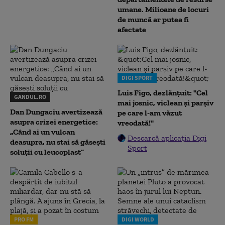
umane. Milioane de locuri
de muncă ar putea fi
afectate
DIGI SPORT
Luis Figo, dezlănțuit: "Cel
GANDUL.RO
mai josnic, viclean și parșiv
Dan Dungaciu avertizează
pe care l-am văzut
asupra crizei energetice:
vreodată!"
„Când ai un vulcan
Descarcă aplicația Digi
deasupra, nu stai să găsești
Sport
soluții cu leucoplast”
PRO FM
DIGI WORLD